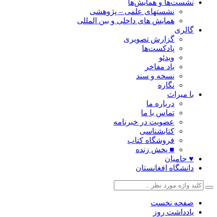
نشست‌ها و همایش‌ها
نشستهای علمی – پژوهشی
همایش های داخلی و بین المللی
گالری
گزارش تصویری
پادکست‌ها
ویدئو
یاد مفاخر
نسخه و سند
نگاره
با میراث
درباره ما
تماس با ما
عضویت در خبرنامه
کتابشناسی
فروشگاه کتاب
■ پخش زنده
♥ حامیان
دانشگاه افغانستان
صفحه نخست
یادداشت روز