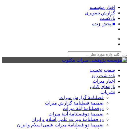
اخبار مؤسسه
گزارش تصویری
پادکست‌
■ پخش زنده
صفحه نخست
یادداشت روز
اخبار میراث
تازه‌های کتاب
نشریات
فصلنامۀ گزارش میراث
ضمیمۀ فصلنامۀ گزارش میراث
دوفصلنامۀ آینۀ میراث
ضمیمۀ دوفصلنامۀ آینۀ میراث
دو فصلنامۀ میراث علمی اسلام و ایران
ضمیمۀ دو فصلنامۀ میراث علمی اسلام و ایران