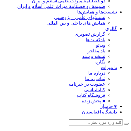
دو فصلنامۀ میراث علمی اسلام و ایران
ضمیمۀ دو فصلنامۀ میراث علمی اسلام و ایران
نشست‌ها و همایش‌ها
نشستهای علمی – پژوهشی
همایش های داخلی و بین المللی
گالری
گزارش تصویری
پادکست‌ها
ویدئو
یاد مفاخر
نسخه و سند
نگاره
با میراث
درباره ما
تماس با ما
عضویت در خبرنامه
کتابشناسی
فروشگاه کتاب
■ پخش زنده
♥ حامیان
دانشگاه افغانستان