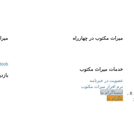
میرات مکتوب در چهارراه
میرا
toob
خدمات میراث مکتوب
بازد
عضویت در خبرنامه
نرم افزار میراث مکتوب
اینستاگرام ما
دانشگاه، شمارۀ 1182 (ساختمان فروردین)، طبقۀ دوم، واحد 8 ،
تلگرام ما