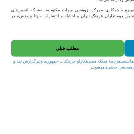
مبره
با همکاری «مرکز پژوهشی میراث مکتوب»، «شبکه انجمن‌های
من دوستداران فرهنگ ایران و ایتالیا» و انتشارات «بهتا پژوهش» در
مطلب قبلی
اسبی
سفرنامۀ میکله ممبره
کارلو چرتی
کتاب جمهوری ونیز
گزارش نقد و
ه
محسن جعفری‌مذهب
ونیز