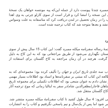
ممبره
چندتا پیوست دارد از جمله این‌که پیه مونتسه خواهان یک نسخۀ
ن نسخه را امضا کرد و قرار است از سوی کارلو چرتی به وی اهدا
 را در زمان تحصیل در لندن دریافت کرد که متاسفانه به علت وسواس
نشد و بعدها متوجه شد که کتاب ترجمه شده است.
رد
جمۀ رساله
سفرنامه میکله ممبره
گفت: این کتاب 15 سال پیش از سوی
تان نگهداری می‌شود از طریق مراجعاتی بود که به این کاخ به دلیل
رفت. هرچند در آن زمان مراجعه به کاخ گلستان برای استفاده از
تاب سه جلدی
تاریخ ایران و جهان
را تألیف کرده بود؛ مجموعه‌ای که به
العه این کتاب که مبتنی بر سفرنامه‌ها و اسناد بود اطلاعات بسیار مهمی
 نشان دادم به عنوان منبعی بود که اطلاعات تکمیلی برای مجموعه
تاریخ
ن قاجار(مظفرالدین شاه)در سفر به ایتالیا زمانی که موج ترجمه آثار
 کاخ گلستان منتقل شد.
شید تا کتاب
سفرنامۀ میکله ممبره
منتشر شد.
شود اما پس از یک‌سال و نیم پاسخی نگرفتیم و کتاب را به انتشارات