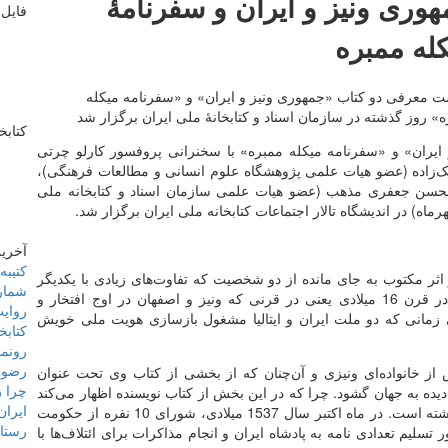
وری ونیز و ایران و سفرنامۀ
فایل 
له ممبره
 معرفی دو کتاب «جمهوری ونیز و ایران» و «سفرنامه میکله
» روز گذشته در سازمان اسناد و کتابخانۀ ملی ایران برگزار شد
کتابخ
ران» و «سفرنامه میکله ممبره» با سخنرانی پروفسور کارلو چرتی
 ملک‌زاده (عضو هیات علمی پژوهشگاه علوم انسانی و مطالعات فرهنگی)،
محسن جعفری مذهب (عضو هیات علمی سازمان اسناد و کتابخانه ملی
آخرین
کتیبه‌های ۶۰۰ ساله 
ثر مکتوب به جای مانده از دو شخصیت که تفاوت‌های زیادی با یکدیگر
شماره 101 نامۀ فرهنگست
دارند صحبت خواهیم کرد. یکی از شخصیت‌های مورد نظر در قرن 16 میلادی یعنی در قرنی که ونیز و اصفهان در اوج افتخار و
روایت
زیسته و دیگری در قرن 19 میلادی یعنی زمانی که دو ملت ایران و ایتالیا مشغول بازسازی هویت ملی خویش
کتابخ
رونما
رضو
ز خانواده‌ای ونیزی و آن‌چنان که از بخشی از کتاب وی تحت عنوان
چرا ز
زارش مأموریت در ایران» برمی‌آید احتمالا ًبه سال 1509 دیده به جهان گشود. چرا که در این بخش از کتاب نویسنده اظهار می‌‌کند
ایران
که در زمان دریافت حکم مأموریت (سال 1539) 30 سال داشته است. در ماه اکتبر سال 1537 میلادی، شورای 10 ‌نفره از حکومت
رستاخ
یم تعدادی نامه به پادشاه ایران و انجام مذاکرات برای ائتلاف‌ها با