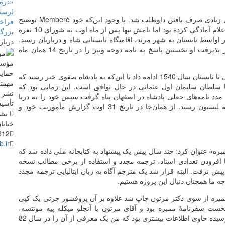
«دره‌
لرستا
ن زیادی صرف یافتن داوطلب شد. با وجود این‌که خود
Memberè
توضیح
فراخو
می‌دهد که در ماه فوریه سال 1538 برای عزیمت مأموریت اعلام آمادگی کرده بود اما نامش تنها پس از ماه اوت به شورای 10 ‌نفره
بزرگ
زمیر شد و در اواسط تابستان به شهر مرند، اقامتگاه تابستانی شاه و درباریان رسید.
دربار
در ماه سپتامبر پس از این‌که پادشاه صفوی وی را به حضور پذیرفت او نخستین پاسخ به نامه دوجه ونیز را در تاریخ 14 همان ماه
حمایت
مذاکرات خود را به مدت یک سال تا تابستان سال 1540 ادامه داد تا این‌که به پادشاه صفوی خبر رسید که
مهمتر
ا سلطان سلیمان اول عثمانی در حال توافق است. این زمانی بود که
نشر م
 مدد نامه‌های جعلی پادشاه در اصفهان پناه گرفت سپس خود را به دریا
تأسی
رسانده و سوار بر کشتی پرتغالی در تابستان سال 1541 به لیسبون رسید. از همان‌جا در تاریخ 31 اوت گزارش مأموریت خود و
نشان
خیابان دانش
612
.ir
» عنوان کرد: چند سال پیش یک پیشنهاد به کتابخانه ملی داده شد که
 افزودن تعدادی اسناد، ترجمه مجدد و استفاده از برخی مطالب نسخه
 نرفت. البته قرار شد یک مترجم آگاه به زبان ایتالیایی ترجمه مجدد
چه ما همچنان دنبال این پروژه هستیم.
مبره
از سوی دکتر مرتون چاپ شد علاوه بر آن پروفسور چرتی یک کپی
خست سفرنامۀ ممبره بود و آقای مرتون با آنجلو میکله پیه مونتسه،
ایرانشناس ایتالیایی همکاری داشت و این نسخه‌ای که به ما رسیده حاوی اطلاعات بیشتری بود که من یک معرفی از آن را در سال 82