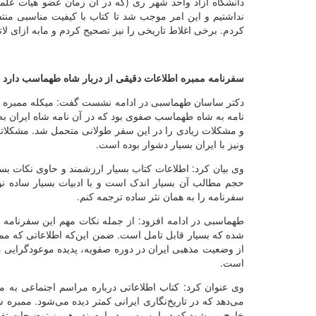
دانشگاه آزاد واحد شهر ری (که در آن زمان عضو هیات علم
نداشتیم و این امر موجب شد تا کتاب با کیفیت مناسبی منت
کردم. برخی اغلاط تاریخی را نیز تصحیح کردم و مابه ازای لات
سفرنامه ممبره اطلاعات دقیقی از دربار شاه طهماسب دارد
دکتر ساسان طهماسبی در ادامه نشست گفت: میکله ممبره به ع
نامه به شاه طهماسب صفوی بود که در آن نامه شاه ایران ب
و مشکلات زیادی را در این سفر طولانی متحمل شد. مشکلاتی
ونیز با ایران بسیار دشوار بوده است.
وی بیان کرد: اطلاعات کتاب بسیار ارزشمند و حاوی نکات ب
حجم مطالب آن بسیار اندک است و با ادبیات بسیار ساده 
سفرنامه را به همان نثر ساده ترجمه کنم.
طهماسبی در ادامه افزود: از جمله نکات مهم این سفرنامه م
شده که بسیار قابل تامل است. ضمن این‌که اطلاعاتی که ممبره
از وضعیت مذهبی ایران در دوره صفویه، پدیده موعودگرایی د
است.
وی عنوان کرد: کتاب اطلاعاتی درباره مراسم‌ اجتماعی به ما
می‌دهد که در تاریخ‌نگاری ایرانی کمتر دیده می‌شود. ممبره 
خارج می‌شود که در این مسیر درباره بندر هرمز توضیحات تفص