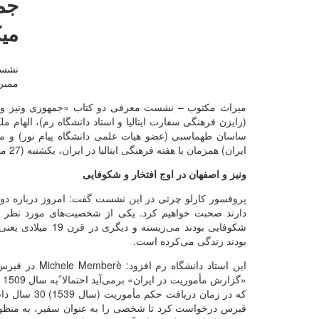
جمه
میک
نشست
ممبره
میراث مکتوب – نشست معرفی دو کتاب «جمهوری ونیز و ای
(رایزن فرهنگی سفارت ایتالیا و استاد دانشگاه رم)، الهام
ساسان طهماسبی (عضو هیات علمی دانشگاه پیام نور) و 
ایران) همزمان با هفته فرهنگی ایتالیا در ایران، یکشنبه (27 مهرماه) در اندیشگاه تالار اجتماعات کتابخانه ملی ایران برگزار شد.
ونیز و اصفهان در اوج افتخار و شکوفایی
پروفسور کارلو چرتی در این نشست گفت: امروز درباره دو ا
شکوفایی بودند می‌
بودند زندگی می‌کرده است.
این استاد دانشگاه رم افزود:
Michele Memberè
در قبرس ا
«گ
قبرس درخواست کرد تا شخصی را به عنوان سفیر، به منظور تسل