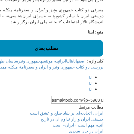
معرفی دو کتاب
جمهوری ونیز و ایران
و سفرنامۀ
میکله م
دوستی ایران با سایر کشورها»، «سرای ایران‌شناسی»، «انج
اندیشگاه تالار اجتماعات کتابخانه ملی ایران برگزار شد.
منبع: ایبنا
مطلب بعدی
کلیدواژه :
اصفهان
ایتالیا
ایران
پیه مونتسه
جمهوری ونیز
ساسان طهم
بررسی دو کتاب جمهوری ونیز و ایران و سفرنامۀ میکله ممبر
مطالب مرتبط
ایران، اتحادیه‌ای بر بنیاد صلح و عشق است
چیستی ایران و راز تداوم آن در تاریخ
آنچه مهم است «ایران» است
ایران در جان سعدی