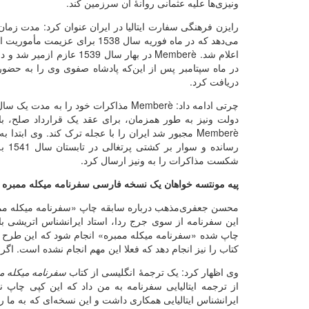
ونیزی‌ها علیه عثمانی‌ روانۀ آن سرزمین کند.
رایزن فرهنگی سفارت ایتالیا در ایران عنوان کرد: مدت زما
اعلام شد.
Memberè
در بهار سال 1539 عازم ا
دریافت کرد.
چرتی ادامه داد:
Memberè
دولت ونیز به طور همزمان، برای عقد یک قرارداد صلح، ب
Memberè
مجبور شد ایران را با عجله ترک کند. وی ابتدا به
شکست مذاکرات را به ونیز ارسال کرد.
پیه مونتسه خواهان یک نسخه فارسی سفرنامه میکله ممبره
محسن جعفری‌مذهب درباره سابقه چاپ «سفرنامه میکله ممبره
این سفرنامه از سوی جرج ردا، استاد ایرانشناس اتریشی با
چاپ شده «سفرنامه میکله ممبره» انجام شود که این طرح پیش
کتاب را نیز انجام دهد که فعلا این مهم انجام نشده است. اگر
وی اظهار کرد: یک ترجمۀ انگلیسی از کتاب
سفرنامه میکله م
از ترجمه ایتالیایی سفرنامه به من داد که این کپی چاپ ن