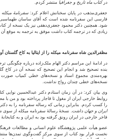
در
کتاب ماه تاریخ و جغرافیا
منتشر کردم.
جعفری‌مذهب در پایان سخنانش اعلام کرد:
سفرنامۀ میکله 
فارسی این سفرنامه شده است که آقای ساسان طهماسبی ای
شود. همچنین دکتر محمود جعفری‌دهقی نیز یک نسخه از کتاب
زیادی که در ترجمه کتاب داشت موفق به ترجمه به موقع آن 
مظفرالدین شاه سفرنامه میکله را از ایتالیا به کاخ گلستان آو
در ادامۀ این مراسم دکتر الهام ملک‌زاده درباره چگونگی تر
بنده تصحیح شد و انجام این تصحیح که نسخه آن در کاخ گلس
بهره‌مندی مجموع اسناد و نسخه‌های خطی کمیاب صورت گ
نسخه‌های خطی چندان رواج نداشت.
وی بیان کرد: در آن زمان استادم دکتر عبدالحسین نوایی ک
روابط خارجی ایران از مغول تا قاجار پرداخته بود و من با مط
را کسب کردم. بنابراین زمانی که رساله سفرنامه را به دکتر
ایران و جهان
داشت. نسخۀ رسالۀ سفرنامه میکله از سوی شاها
فاخر خارجی در ایران رونق گرفته بود به ایران و به کتابخانۀ
عضو هیأت علمی پژوهشگاه علوم انسانی و مطالعات فرهنگی افزود: 4 سال طول ک
نخست قرار بود کتاب از سوی مرکز گفت‌وگوی تمدن‌ها منتشر 