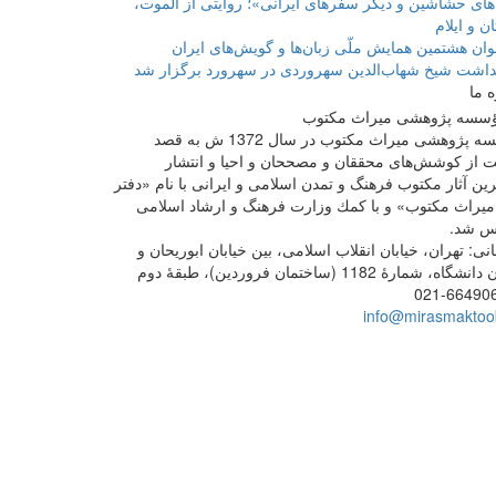
های حشاشین و دیگر سفرهای ایرانی»؛ روایتی از الموت،
ن و ایلام
ان هشتمین همایش ملّی زبان‌ها و گویش‌های ایران
داشت شیخ شهاب‌الدین سهروردی در سهرورد برگزار شد
ه ما
مؤسسه پژوهشی میراث مكتوب در سال 1372 ش به قصد
 از كوشش‌های محققان و مصححان و احیا و انتشار
ین آثار مكتوب فرهنگ و تمدن اسلامی و ایرانی با نام «دفتر
یراث مكتوب» و با كمك وزارت فرهنگ و ارشاد اسلامی
س شد.
ی: تهران، خیابان انقلاب اسلامی، بین خیابان ابوریحان و
گاه، شمارۀ 1182 (ساختمان فروردین)، طبقۀ دوم
021-66490
info@mirasmaktoob