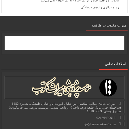
نیکوکار و واقف، خود را از یک «فرد» به یک «نهاد» بَدَل می‌کند
راز ماندگاری و توهم جاودانگی
میرات مکتوب در طاقچه
اطلاعات تماس
تهران، خیابان انقلاب اسلامی، بین خیابان ابوریحان و خیابان دانشگاه، شمارۀ 1182
(ساختمان فروردین)، طبقۀ دوم، واحد 8 ، روابط عمومی مؤسسه پژوهی میراث مکتوب؛
صندوق پستی: 569-13185
02166490612
info@mirasmaktoob.com