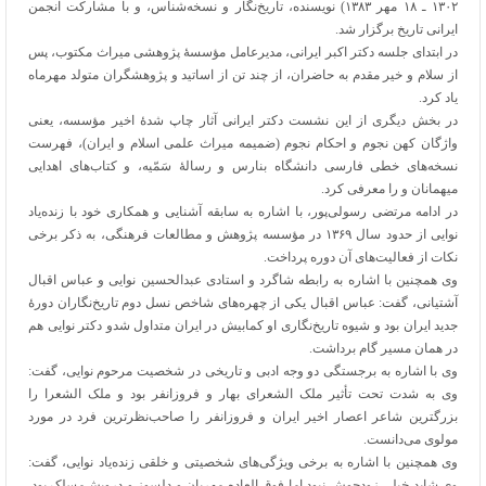
۱۳۰۲ ـ ۱۸ مهر ۱۳۸۳) نویسنده، تاریخ‌نگار و نسخه‌شناس، و با مشارکت انجمن
ایرانی تاریخ برگزار شد.
در ابتدای جلسه دکتر اکبر ایرانی، مدیرعامل مؤسسۀ پژوهشی میراث مکتوب، پس
از سلام و خیر مقدم به حاضران، از چند تن از اساتید و پژوهشگران متولد مهرماه
یاد کرد.
در بخش دیگری از این نشست دکتر ایرانی آثار چاپ شدۀ اخیر مؤسسه، یعنی
واژگان کهن نجوم و احکام نجوم (ضمیمه میراث علمی اسلام و ایران)، فهرست
نسخه‌های خطی فارسی دانشگاه بنارس و رسالۀ سَمّیه، و کتاب‌های اهدایی
میهمانان و را معرفی کرد.
در ادامه مرتضی رسولی‌پور، با اشاره به سابقه آشنایی و همکاری خود با زنده‌یاد
نوایی از حدود سال ۱۳۶۹ در مؤسسه پژوهش و مطالعات فرهنگی، به ذکر برخی
نکات از فعالیت‌های آن دوره پرداخت.
وی همچنین با اشاره به رابطه شاگرد و استادی عبدالحسین نوایی و عباس اقبال
آشتیانی، گفت: عباس اقبال یکی از چهره‌های شاخص نسل دوم تاریخ‌نگاران دورۀ
جدید ایران بود و شیوه تاریخ‌نگاری او کمابیش در ایران متداول شدو دکتر نوایی هم
در همان مسیر گام برداشت.
وی با اشاره به برجستگی دو وجه ادبی و تاریخی در شخصیت مرحوم نوایی، گفت:
وی به شدت تحت تأثیر ملک الشعرای بهار و فروزانفر بود و ملک الشعرا را
بزرگترین شاعر اعصار اخیر ایران و فروزانفر را صاحب‌نظرترین فرد در مورد
مولوی می‌دانست.
وی همچنین با اشاره به برخی ویژگی‌های شخصیتی و خلقی زنده‌یاد نوایی، گفت:
وی شاید خیلی زودجوش نبود اما فوق العاده مهربان و دلسوز و درویش‌مسلک بود.