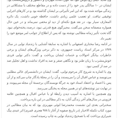
ایشان در ۱۰ سالگی پدر خود را از دست داده و در مقاطع مختلف با مشکلاتی در
زندگی مواجه شده بود که این امر تأثیراتی بر ایشان گذاشته بود و در کارهای اجرایی
توفیقی نیافت. او تعصب علمی زیادی داشت، حافظه خوبی داشت، یک دائره
المعارف سیار بود، در نقد هیچ نکته‌ای از دید او مخفی نمی‌ماند و در عین حال
همواره منصفانه سخن می‌گفت. مجیزگوی هیچ قدرتی نبود، درصدد پخته‌خوای نبود.
گاه تحت تأثیر زمانه مطالبی نوشته بود که پس از اطلاع از جوانب امر موضع خود را
تغییر داد.
در ادامه رضا مختاری اصفهانی با اشاره به سابقۀ آشنایی با زنده‌یاد نوایی در سال
۱۳۷۹ در مرکز اسناد ریاست جمهوری، به ذکر برخی ویژگی‌های ایشان و برخی
خاطرات بیانگر احوالات و خدمات ایشان پرداخت و گفت: دکتر نوایی فردی
خوش‌مشرب با زبان طنز بود و نگاهی صفر و صد به افراد نداشت و اهل تجلیل صد
در صد از کسی نبود.
وی با اشاره به شروع کار مرحوم نوایی، گفت: ایشان در دانشسرای عالی مطلبی
می‌نویسد و عباس اقبال آن را می‌پسندد و آن را در مجلۀ یادگار چاپ می‌کند و از آن
پس با اعتماد و اعتقاد استاد خود به جرگۀ نویسندگان برجستۀ آن مجله می‌پیوندد و
در نهایت نیز نوشته‌های او در همین مجله به پختگی می‌رسد.
وی همچنین با اشاره به آسیب دیدن رابطۀ او با عباس اقبال و همچنین علامه
قزوینی در سال‌های آخر زندگی آنان، به ذکر مطالبی در این باره پرداخت.
سخنرانی بعدی این نشست محمدرضا ابوئی مهریزی بود که به بیان مطالبی در
مورد کتاب تکمله الاخبار (در تاریخ صفویه از آغاز تا ۹۷۸ هجری قمری) اثر عبدی بیگ
شیرازی پرداخت که با تصحیح زنده‌یاد نوایی به چاپ رسیده است.