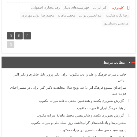
اکبر ایرانی
چهارشنبه‌های دیدار
رضا مختاری اصفهانی
کلیدواژه :
رضا یگانه شکیب
عبدالحسین نوایی
محفل ماهانه
محمدرضا ابوئی مهریزی
مرتضی رسولی‌پور
مطالب مرتبط
حامیان میراثِ فرهنگ و علم و ادب مکتوب ایران: دکتر پرویز ناتل خانلری و دکتر اکبر
ایرانی
میراث‌بانِ نستوهِ فرهنگ ایران؛ سی‌وپنج سال مجاهدت دکتر اکبر ایرانی در مسیر احیای
هویت ملی
گزارش تصویری یکصد و هفدهمین محفل ماهانۀ میراث مکتوب
از بنیاد فرهنگ ایران تا میراث مکتوب
گزارش تصویری یکصد و شانزدهمین محفل ماهانۀ میراث مکتوب
سخنرانی‌ها و یادداشت‌های گرامیداشت روز اسناد ملی و میراث مکتوب
یادبود سید حسن سادات‌ناصری در میراث مکتوب