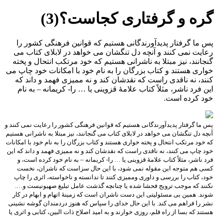
گره و گرفتاری کجاست؟(3)
پس ما گرفتار پدیدآورندگانی هستیم که قوانین فرهنگی کشور را
رعایت نمی کنند و آنچه دل تنگشان می خواهد در لابلای کتاب می
گنجانند، نیز مبتلا به ناشرانی هستیم که خود مرتکب انتحال و پخته
خواری هستند و کتاب بزرگان را به نام خود با امکانات خود چاپ می
کنند، نه ناقدی راست که نقدشان کند و نه ممیزی فهمد و داند که
این فرد ناشر، مثلاً کتاب علامۀ قزوینی یا … را- کریمانه – به نام
خود کرده است.
پس ما گرفتار پدیدآورندگانی هستیم که قوانین فرهنگی کشور را رعایت نمی کنند و
آنچه دل تنگشان می خواهد در لابلای کتاب می گنجانند، نیز مبتلا به ناشرانی هستیم
که خود مرتکب انتحال و پخته خواری هستند و کتاب بزرگان را به نام خود با امکانات
خود چاپ می کنند، نه ناقدی راست که نقدشان کند و نه ممیزی فهمد و داند که این
فرد ناشر، مثلاً کتاب علامۀ قزوینی یا … را- کریمانه – به نام خود کرده است، و
کسی هم متوجه این مقوله نمی شود، با این حال سزاست که ناشران، نخست
خود، کتاب را بررسی و داوری وممیزی کنند تا ندانسته و ناخواسته، اثری را چاپ
نکنند که موجب ترویج فحشا شده یا چنانچه گذشت عامل تبلیغ صهیونیست و….
شوند. همین بی مسئولیتی این دست ناشران است که زمینۀ اتهام و ابهام در کار
نشر را فراهم می کند. با این حال خدای را سپاس که هنوز دردمندان گوشه نشینی
هستند که بسا از راه قلم، روزی خوارند و به امید اصلاح ذات البین، کتابی و اثری یا