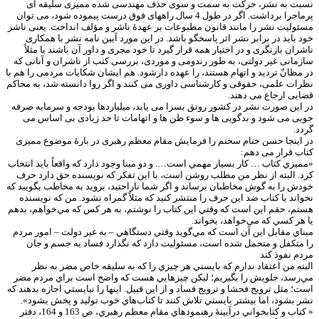
نسبت به نشر، حرکت به سمت و سوی حذف مهندسی شده ممیزی سلیقه ای
پرماجرا برداشت. اگر در طول 4 سال راههای فوق درست پیموده شود، می توان
مسئولیت نشر را مانند قانون مطبوعات بر عهدۀ ناشر و مؤلف انداخت. یعنی ناشر
خود باید در برابر نشر اثر پاسخگو باشد. در این مورد آیین نامه نشر با همکاری
ناشران بازنگری و در اختیار همه قرار گیرد تا خود مجری و داور آن باشند یا مثلاً
سازمانی غیر دولتی، به طور رندومی و موردی، بررسی کتب از ناشران و آنانی که
در مظانّ تردید و اتهام هستند، را عهده دارشود. هم ایشان شکایات مردمی را هم با
نظرات علمی، حقوقی و کارشناسی داوری می کنند و اگر روا دانسته شد، به محاکم
قضایی ارجاع می دهند.
در این صورت نشر در کشور رونق بسزا می یابد، میلیاردها بودجه و سرمایه صرفه
جویی می شود و بدگویی ها و سوء ظن ها و اتهامات تا حد زیادی بی اساس می
گردد.
در اینجا حسن ختام سخنم را فرمایش مقام معظم رهبری در بارۀ موضوع ممیزی
کتاب قرار می دهم:
«مميزي كتاب … كار بسيار مهمي است…. و دو مبنا وجود دارد كه واقعاً بايد انتخاب
كرد. البته از نظر من مطلب روشن است، با اين تفكر كه نويسنده حق دارد حرف
خودش را به گوش مخاطبان برساند و اگر شما ناراحتيد، برويد به مخاطب بگوييد كه
نخواند يا كتاب ضد اين حرف را منتشر كنيد كه مثلاً گمراه نشود. من كه نويسنده
هستم، حقم اين است كه وقتي اين كتاب را نوشتم، به هر كس كه مي‌خواهم، بدهم
يا هر كسي كه مي‌خواهد، بخواند.
مبناي مقابل اين آن است كه مي‌گويد وقتي دستگاهي – به غير دولت – امور مردم
را متكفل و متحمل شده است، مسئوليت دارد كه نگذارد فساد به جسم و جان
مردم نفوذ كند
البته من اعتقاد ندارم كه بايستي هر چيزي را كه به سليقه خاص مضر به نظر
مي‌رسد، جلويش را بگيريم؛ ليكن چيزهايي هست كه واضح است براي مردم مضر
است؛ مثل ترويج فحشا و ترويج فساد و از اين قبيل. اينها را نبايستي اجازه بدهند كه
نشر بشود، اما بيشتر بايستي تلاش كنند تا كتاب‌هاي خوب توليد و پخش بشود».
« كتاب و كتابخواني درآيينۀ رهنمودهاي مقام معظم رهبري، ص 163 و 164، دفتر