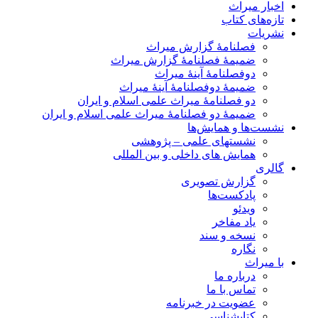
اخبار میراث
تازه‌های کتاب
نشریات
فصلنامۀ گزارش میراث
ضمیمۀ فصلنامۀ گزارش میراث
دوفصلنامۀ آینۀ میراث
ضمیمۀ دوفصلنامۀ آینۀ میراث
دو فصلنامۀ میراث علمی اسلام و ایران
ضمیمۀ دو فصلنامۀ میراث علمی اسلام و ایران
نشست‌ها و همایش‌ها
نشستهای علمی – پژوهشی
همایش های داخلی و بین المللی
گالری
گزارش تصویری
پادکست‌ها
ویدئو
یاد مفاخر
نسخه و سند
نگاره
با میراث
درباره ما
تماس با ما
عضویت در خبرنامه
کتابشناسی