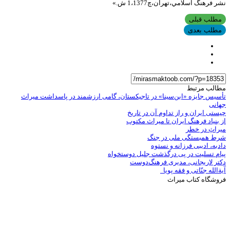
نشر فرهنگ اسلامي،تهران،چ1،1377 ش.»
مطلب قبلی
مطلب بعدی
مطالب مرتبط
تأسیس جایزه «ابن‌سینا» در تاجیکستان، گامی ارزشمند در پاسداشت میراث
جهانی
چیستی ایران و راز تداوم آن در تاریخ
از بنیاد فرهنگ ایران تا میراث مکتوب
میراثِ در خطر
شرط همبستگی ملی در جنگ
دادبه، ادیبی فرزانه و نستوه
پیام تسلیت در پی درگذشت جلیل دوستخواه
دکتر لاریجانی، مدیری فرهنگ‌دوست
آیة‌الله جنّاتی و فقه پویا
فروشگاه کتاب میراث