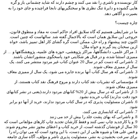
کار نویسنده و ناشری را نقد می کنند و چشم دارند که شاید چشمانی باز و گره
هایی گشوده و دایرۀ تنگ نظری ها و سختگیریهای نابجا فراچیده و جای خود را به
بصیرت و آگاهی دهد.
چاره چیست؟
ما در شرایطی هستیم که گاه سلایق افراد حاکم است نه مفاد و منطوق قانون،
خروجی این سلایق همان است که بالاجمال گفته شد. سالهاست که چنین است.
اکنون چند پیشنهاد و راه حل، ممکن است گره گشای کار اهل تمییز باشد، خواه
ازین سخنان پند گیرند و خواه ملال:
1. مراکز علمی، دانشگاهها، مراکز پژوهشی، حوزه های علمیه، پژوهشگاهها و … از
ممیزی استثنا شده، و در قبال هر شکایتی خود پاسخگوی منشوراتشان باشند.
2. ناشرانی که دست کم در سال 20 عنوان کتاب غیر مردود منتشر می کنند، یک
سال از ممیزی معاف شوند.
3. ناشرانی که هر سال کتاب آنها برنده جایزه می شود، یک سال از ممیزی معاف
شوند.
4. مؤسساتی که نشریات نقد کتاب دارند و مروج فرهنگ نقد کتاب هستند، از
ممیزی معاف شوند.
5. از ناشرانی که در سال بیش از 20% کتابهای مردود دارند،(یعنی در نشر کتابهای
خود دقت ندارند) کتاب خریده نشود.
6. ناشران مسئولیت پذیری که در سال کتاب مردود ندارند، خرید از آنها دو برابر
شود.
7. ناشرانی که کتابسازی می کنند،
8. و ناشرانی که بهای پشت جلد را بیش از حد می زنند
9. و یا کارجدید چاپ نمی کنند و فقط کارشان تجدید چاپ کارهای مؤلفانی است که
30 سال از فوتشان گذشته است، از خرید کتاب و اعطای مجوز نشر محروم شوند.
و قس علی هذا و شیوه هایی از این دست، با این وجود است که می توان راه را
برای سرعت بخشیدن به نشر، مسئولیت پذیری ناشر و مؤلف، آگاه سازی جامعه