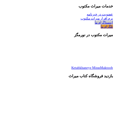
خدمات میراث مکتوب
عضویت در خبرنامه
نرم افزار میراث مکتوب
اینستاگرام ما
تلگرام ما
میرات مکتوب در نورمگز
Ketabkhaneye MirasMaktoob
بازدید فروشگاه کتاب میراث