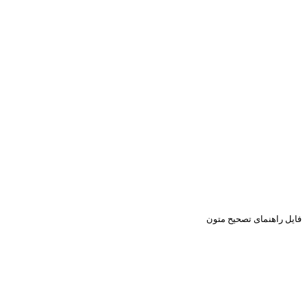
فایل راهنمای تصحیح متون