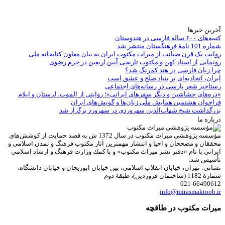
آخرین خبرها
کتیبه‌های ۶۰۰ ساله فارسی در هندوستان
شماره 101 نامۀ فرهنگستان منتشر شد
روایت یک قرن صیانت از میراث مکتوب ایران به بیان معاون کتابخانه ملی
رونمایی از اسناد کهن و مکتوب تاریخی آیین اربعین در حرم رضوی
چرا زبان فارسی در هند کم‌رنگ شد؟
ایران، اتحادیه‌ای بر بنیاد صلح و عشق است
رستاخیز شعر پارسی در رسانه‌های اجتماعی
«دره‌های حشاشین و دیگر سفرهای ایرانی»؛ روایتی از الموت، لرستان و ایلام
فراخوان هشتمین همایش ملّی زبان‌ها و گویش‌های ایران
بزرگداشت شیخ شهاب‌الدین سهروردی در سهرورد برگزار شد
درباره ما
مؤسسه پژوهشی میراث مكتوب در سال 1372 ش به قصد حمایت از كوشش‌های
محققان و مصححان و احیا و انتشار مهمترین آثار مكتوب فرهنگ و تمدن اسلامی و
ایرانی با نام «دفتر نشر میراث مكتوب» و با كمك وزارت فرهنگ و ارشاد اسلامی
تأسیس شد.
نشانی: تهران، خیابان انقلاب اسلامی، بین خیابان ابوریحان و خیابان دانشگاه،
شمارۀ 1182 (ساختمان فروردین)، طبقۀ دوم
021-66490612
info@mirasmaktoob.ir
میرات مکتوب در طاقچه