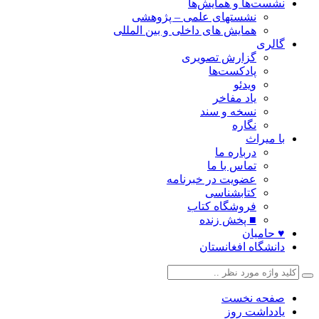
نشست‌ها و همایش‌ها
نشستهای علمی – پژوهشی
همایش های داخلی و بین المللی
گالری
گزارش تصویری
پادکست‌ها
ویدئو
یاد مفاخر
نسخه و سند
نگاره
با میراث
درباره ما
تماس با ما
عضویت در خبرنامه
کتابشناسی
فروشگاه کتاب
■ پخش زنده
♥ حامیان
دانشگاه افغانستان
صفحه نخست
یادداشت روز