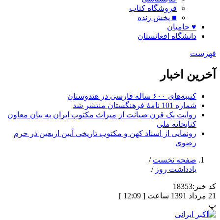
فروشگاه کتاب
■ پخش زنده
♥ حامیان
دانشگاه افغانستان
فهرست
آخرین اخبار
کتیبه‌های ۶۰۰ ساله فارسی در هندوستان
شماره 101 نامۀ فرهنگستان منتشر شد
روایت یک قرن صیانت از میراث مکتوب ایران به بیان معاون
کتابخانه ملی
رونمایی از اسناد کهن و مکتوب تاریخی آیین اربعین در حرم
رضوی
صفحه نخست
/
یادداشت روز
/
کد خبر:
18353
21 مرداد 1391 ساعت [ 12:09 ]
پ