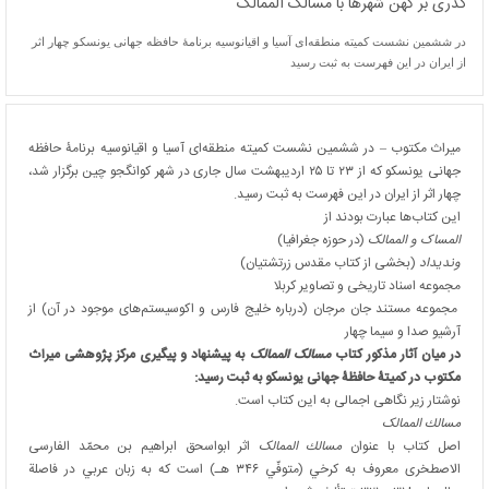
گذری بر کهن شهرها با مسالک الممالک
در ششمین نشست کمیته منطقه‌ای آسیا و اقیانوسیه برنامۀ حافظه جهانی یونسکو چهار اثر
از ايران در اين فهرست به ثبت رسید
میراث مکتوب – در ششمین نشست کمیته منطقه‌ای آسیا و اقیانوسیه برنامۀ حافظه
جهانی یونسکو که از ۲۳ تا ۲۵ اردیبهشت سال جاری در شهر کوانگجو چین برگزار شد،
چهار اثر از ايران در اين فهرست به ثبت رسید.
این کتاب‌ها عبارت بودند از
المساک و الممالک
(در حوزه جغرافیا)
وندیداد
(بخشی از کتاب مقدس زرتشتیان)
مجموعه اسناد تاریخی و تصاویر کربلا
مجموعه مستند جان مرجان (درباره خلیج فارس و اکوسیستم‌های موجود در آن) از
آرشیو صدا و سیما چهار
در میان آثار مذکور کتاب
مسالک الممالک
به پیشنهاد و پیگیری مرکز پژوهشی میراث
مکتوب در کمیتۀ حافظۀ جهانی یونسکو به ثبت رسید:
نوشتار زیر نگاهی اجمالی به این کتاب است.
مسالك الممالک
اصل كتاب با عنوان
مسالك الممالک
اثر ابواسحق ابراهیم بن محمّد الفارسی
الاصطخری معروف به كرخي (متوفّي ۳۴۶ هـ) است كه به زبان عربي در فاصلة