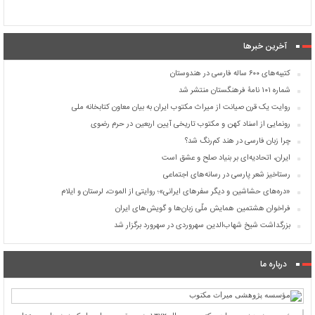
آخرین خبرها
کتیبه‌های ۶۰۰ ساله فارسی در هندوستان
شماره ۱۰۱ نامۀ فرهنگستان منتشر شد
روایت یک قرن صیانت از میراث مکتوب ایران به بیان معاون کتابخانه ملی
رونمایی از اسناد کهن و مکتوب تاریخی آیین اربعین در حرم رضوی
چرا زبان فارسی در هند کم‌رنگ شد؟
ایران، اتحادیه‌ای بر بنیاد صلح و عشق است
رستاخیز شعر پارسی در رسانه‌های اجتماعی
«دره‌های حشاشین و دیگر سفرهای ایرانی»؛ روایتی از الموت، لرستان و ایلام
فراخوان هشتمین همایش ملّی زبان‌ها و گویش‌های ایران
بزرگداشت شیخ شهاب‌الدین سهروردی در سهرورد برگزار شد
درباره ما