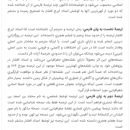
اسلامي محسوب مي‌شود و خوشبختانه تاكنون چند ترجمۀ فارسي از آن شناخته شده
كه دو مورد از كهن‌ترين آنها به كوشش استاد ايرج افشار به تصحيح رسيده و منتشر
شده است.
ترجمۀ نخست به زبان فارسي:
زمان ترجمه و مترجم آن ناشناخته است امّا استاد ايرج
افشار ترجمه را از حدود سدة پنجم يا ششم هجري دانسته‌اند. این ترجمه در روزگاراني
ديرين انجام شده و داراي نثري كهن است. با اينكه مترجم به ساختار متن اصلي
وفادار مانده است امّا در متن آن اختلافات و كاستي و فزوني نسبت به متن اصلي
(عربي) ديده مي‌شود چنانكه مي‌توان آن را تا حدودي «ترجمۀ آزاد» اثر دانست.
نسخه‌هاي اين اثر معمولاً داراي نقشه‌هاي جغرافيايي مي‌باشد و استاد افشار در
پژوهش خود به چاپ نقشه‌هاي کهنترين نسخة موجود از اين ترجمه مورّخ ۷۲۶ ق
پرداخته‌اند كه ضمناً كامل هم هست. اين نقشه‌ها از نظر ضبط و موقعيّت قرارگيري
مكان‌هاي جغرافيايي و آگاهي از تصوّري كه پيشينيان از شكل زمين داشتند بسيار حائز
اهميّت است. ضمن اينكه مي‌تواند بعنوان سندي قطعي و كهن در مورد ضبط اسامي
جغرافيايي مورد استفاده قرار گيرد.
ترجمۀ دوم به زبان فارسي:
اين ترجمه توسّط شخصي به نام محمّد بن اسعد بن
عبدالله تستري فراهم آمده است. از اين ترجمه فقط يك نسخه شناسايي شده است
كه مانند ترجمة پيشين داراي شماري نقشة جغرافيايي است. نسخة مذكور با نام
صور
البلدان
در كتابخانة اينديا آفيس نگهداري مي‌شود. اين نسخه نيز كهن بوده و از حدود
سدة هفتم هجري دانسته شده است. اين ترجمه نيز توسّط استاد افشار منتشر شده
است.