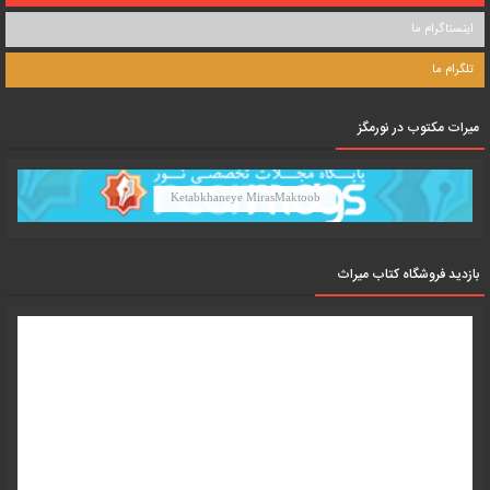
اینستاگرام ما
تلگرام ما
میرات مکتوب در نورمگز
Ketabkhaneye MirasMaktoob
بازدید فروشگاه کتاب میراث