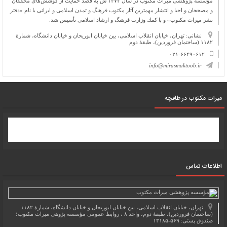
مؤسسه پژوهشی میراث مكتوب در سال ۱۳۷۲ ش به قصد حمایت از كوشش‌های محققان
و مصححان و احیا و انتشار مهمترین آثار مكتوب فرهنگ و تمدن اسلامی و ایرانی با نام «دفتر
نشر میراث مكتوب» و با كمك وزارت فرهنگ و ارشاد اسلامی تأسیس شد.
نشانی: تهران، خیابان انقلاب اسلامی، بین خیابان ابوریحان و خیابان دانشگاه، شمارۀ
۱۱۸۲ (ساختمان فروردین)، طبقۀ دوم
۰۲۱-۶۶۴۹۰۶۱۲
info@mirasmaktoob.ir
میرات مکتوب در طاقچه
اطلاعات تماس
تهران، خیابان انقلاب اسلامی، بین خیابان ابوریحان و خیابان دانشگاه، شمارۀ ۱۱۸۲
(ساختمان فروردین)، طبقۀ دوم، واحد ۸ ، روابط عمومی مؤسسه پژوهی میراث مکتوب؛
صندوق پستی: ۵۶۹-۱۳۱۸۵