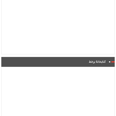
کتابخانۀ برخط