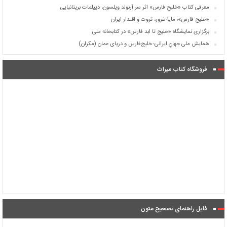
معرفی کتاب «خلیج فارس» اثر سر آرنولد ویلسون، دیپلمات بریتانیایی
«خلیج فارس»؛ مایۀ غرور، ثروت و اقتدار ایران
برگزاری نمایشگاه «خلیج تا ابد فارس» در کتابخانه ملی
همایش ملی جهانِ ایرانی؛ خلیج‌فارس و دریای عمان (مکران)
فروشگاه کتاب میراث
فایل راهنمای تصحیح متون