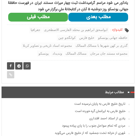
یادآور می شود مراسم گرامیداشت ثبت چهار میراث مستند ایران در فهرست حافظۀ
جهانی یونسکو روز دوشنبه ۵ آبان در كتابخانۀ ملي برگزار مي شود
مطلب بعدی
مطلب قبلی
کلیدواژه :
ابواسحق ابراهیم بن محمّد الفارسی الاصطخری
جغرافیا
حافظه جهانی یونسکو
خلیج فارس
کوانگجو چین
گذری بر کهن شهرها با مسالک الممالک
مجموعه اسناد تاریخی و تصاویر کربلا
مجموعه مستند جان مرجان
مسالک الممالک
وندیداد
یونسکو
مطالب مرتبط
تاریخ خلیج فارس به پایان نرسیده است
خلیج فارس به ایرانمان گره خورده‌ است
یادی از استاد احمد اقتداری
مردی که تمام سواحل جنوب را با پای پیاده پیمود
مُهری از خزانه تخت جمشید که از خلیج فارس می‌گوید