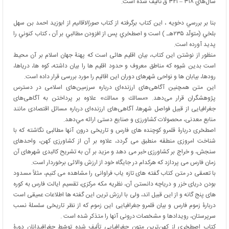
سال‌هاي ۳۱۸ – ۳۲۱ ق تأليف شده است.
بنا بر بررسي دخويه ، اين كتاب برگرفته از كتاب
صورالاقاليم
از ابوزيد احمد بن سهل
بلخي (متولّد ۲۳۵هـ ) است و اصطخري پس از افزودن مطالبي بر آن ، كتاب كنوني را
پديد آورده است.
منظور از نوشتن این کتاب، بیان اقلیم هائی است که پهنۀ جهان اسلام بر آن محیط
است بدین شیوه که مناطق معروف و حدود اقلیم ها را بیان داشته، کوه ها، دریاها،
رودها، بیابان ها و نواحی شهرهای دوران این اقالیم را مورد بررسی قرار داده است.
این متن همچنین آگاهی‌های ارزنده‌ای درباره سرزمین‌های اسلامی در دسترس
پژوهشگران قرار می‌دهد. «مسالك و ممالك» علاوه بر پرداختن به آگاهی‌های
جغرافیایی از قبیل فواصل شهرها، آگاهی‌های ارزنده‌ای درباره مسائل اقتصادی مانند
منابع معدنی، محصولات کشاورزی و صنایع دستی ارائه مي‌دهد.
اصطخری دربارۀ قلمرو کوچنده های فارس و تاریخی درون آنها مطالبی نگاشته که با
شناخت امروزی منطقه منطبق می گردد، علاوه بر آن از کشاورزی کهن، واحدهای
سنجش، و خراج بر کشاورزی خبر می دهد و مزید بر آن به تشریح کالبدی شهرهای آن
زمان فارس می پردازد که هرکدام در جایگاه خود از ارزش والائی برخوردار است.
با تعمقی در متن کتاب گفته های تازه یاب فراوانی را مشاهده می کنیم، مثلاً مسدود
بودن دریای خزر و دریاچه دانستن آن، نظریه مکه مرکزی، تقسیم ایالت فارس به کوره
های پنج گانه و از این قبیل اند، ولی با ارزش ترین این گفته ها اطلاعات عمیقی است
دربارۀ زموم فارس و بیان قلمرو جغرافیایی این زموم که از نظر تاریخی سلسلۀ نسب
سرپرستان، رویدادها و مشخصات درونی آنها را متذکر شده است .
كتاب اصطخري از كهن‌ترين متون جغرافياييِ تأليف شده توسّط جغرافيدانان دورۀ