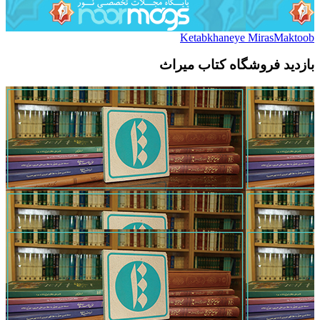
Ketabkhaneye MirasMaktoob
بازدید فروشگاه کتاب میراث