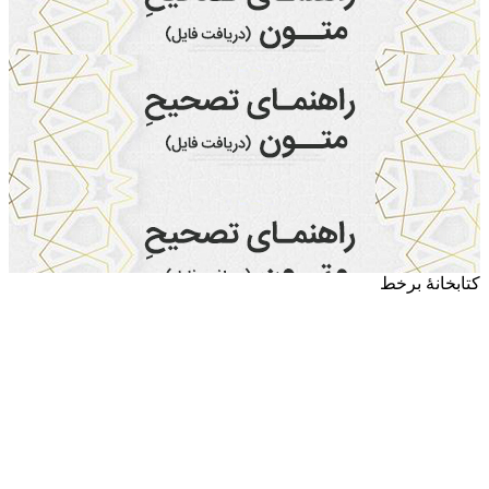
کتابخانۀ برخط