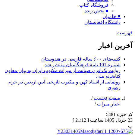
فروشگاه کتاب
■ پخش زنده
♥ حامیان
دانشگاه افغانستان
فهرست
آخرین اخبار
کتیبه‌های ۶۰۰ ساله فارسی در هندوستان
شماره 101 نامۀ فرهنگستان منتشر شد
روایت یک قرن صیانت از میراث مکتوب ایران به بیان معاون
کتابخانه ملی
رونمایی از اسناد کهن و مکتوب تاریخی آیین اربعین در حرم
رضوی
صفحه نخست
/
اخبار میراث
/
کد خبر:
54815
23 خرداد 1405 ساعت [ 21:12 ]
پ