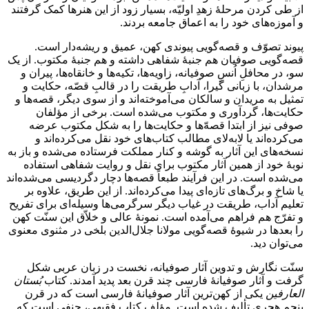
از طی کردن مرحلۀ زهدِ اولیّه، بسیار زود از این هنرها کمک گرفتند
و آموزه‌های خود را به اعماق جامعه بردند.
پیوند تصوّف و قصه‌گویی پیوندی کهن، عمیق و ریشه‌دار است.
قصه‌گویی صوفیان هم جنبۀ شفاهی داشته و هم جنبۀ مکتوب. از یک
سو، در محافلِ اُنسِ صوفیانه، زاویه‌ها، تکیه‌ها و خانقاه‌ها، پیران و
مرشدان، با زبانی گیرا، آدابِ طریقت را در قالبِ قصّه، حکایت و
تمثیل به مریدان و سالکان می‌آموخته‌اند و از سوی دیگر، قصه‌ها و
حکایت‌ها، گردآوری و مکتوب می‌شده است. برخی از مؤلفان
صوفی نیز از ابتدا قصهّ‌ها و حکایت‌ها را به شکل مکتوب عرضه
می‌کرده‌اند یا لابه‌لای مطالب کتاب‌های خود نقل می‌کرده‌اند و
نسخه‌های این آثار به گوشه و کنار مملکت فرستاده می‌شده و باز به
نوبۀ خود از همین آثار مکتوب برای نقل و روایت شفاهی استفاده
می‌شده است. در این فرآیند طبعاً قصه‌ها دچار دگردیسی می‌شده‌اند
یا شاخ و برگ‌های تازه‌ای پیدا می‌کرده‌اند. از این طریق، علاوه بر
تعلیم آداب، طریقت در غیاب دیگر سرگرمی‌ها وسیله‌ای برای تفریح
و تفرّج هم فراهم می‌آمده است. نمونۀ عالی و خلاّق این سنّت کهن
را بعدها در شیوۀ قصه‌گویی مولانا جلال‌الدین بلخی در مثنوی معنوی
می‌توان دید.
سنّت نگارش و تدوین آثار صوفیانه، نخست در زبان عربی شکل
گرفت و آثار صوفیانۀ فارسی چند قرن بعد پدید آمدند. کتاب
بُستان
العارفین
یکی از کهن‌ترین آثار صوفیانۀ فارسی است که در قرن
پنجم هجری تألیف شده است. مؤلف کتاب فقیهی، حنفی است که