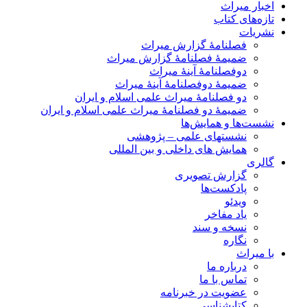
اخبار میراث
تازه‌های کتاب
نشریات
فصلنامۀ گزارش میراث
ضمیمۀ فصلنامۀ گزارش میراث
دوفصلنامۀ آینۀ میراث
ضمیمۀ دوفصلنامۀ آینۀ میراث
دو فصلنامۀ میراث علمی اسلام و ایران
ضمیمۀ دو فصلنامۀ میراث علمی اسلام و ایران
نشست‌ها و همایش‌ها
نشستهای علمی – پژوهشی
همایش های داخلی و بین المللی
گالری
گزارش تصویری
پادکست‌ها
ویدئو
یاد مفاخر
نسخه و سند
نگاره
با میراث
درباره ما
تماس با ما
عضویت در خبرنامه
کتابشناسی