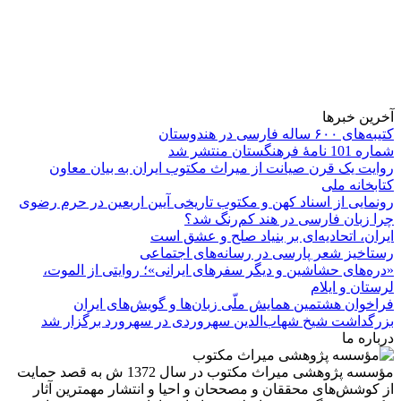
آخرین خبرها
کتیبه‌های ۶۰۰ ساله فارسی در هندوستان
شماره 101 نامۀ فرهنگستان منتشر شد
روایت یک قرن صیانت از میراث مکتوب ایران به بیان معاون
کتابخانه ملی
رونمایی از اسناد کهن و مکتوب تاریخی آیین اربعین در حرم رضوی
چرا زبان فارسی در هند کم‌رنگ شد؟
ایران، اتحادیه‌ای بر بنیاد صلح و عشق است
رستاخیز شعر پارسی در رسانه‌های اجتماعی
«دره‌های حشاشین و دیگر سفرهای ایرانی»؛ روایتی از الموت،
لرستان و ایلام
فراخوان هشتمین همایش ملّی زبان‌ها و گویش‌های ایران
بزرگداشت شیخ شهاب‌الدین سهروردی در سهرورد برگزار شد
درباره ما
مؤسسه پژوهشی میراث مكتوب در سال 1372 ش به قصد حمایت
از كوشش‌های محققان و مصححان و احیا و انتشار مهمترین آثار