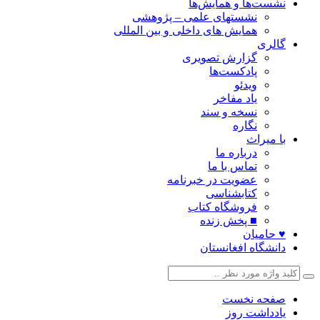
نشست‌ها و همایش‌ها
نشستهای علمی – پژوهشی
همایش های داخلی و بین المللی
گالری
گزارش تصویری
پادکست‌ها
ویدئو
یاد مفاخر
نسخه و سند
نگاره
با میراث
درباره ما
تماس با ما
عضویت در خبرنامه
کتابشناسی
فروشگاه کتاب
■ پخش زنده
♥ حامیان
دانشگاه افغانستان
صفحه نخست
یادداشت روز