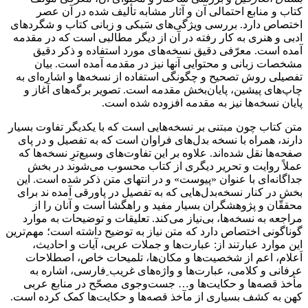
کتاب و منابع احتمالی آن و آثار مشابه تألیف شده در آن عصر
اختصاص دارد. بررسی ویژگی‌های سَبکی و زبانی کتاب و شگردهای
ادبی و هنری به کار رفته در آن از دیگر مطالبی است که در مقدمه
آمده است. معرّفی دقیق نسخه‌های مورد استفاده و ذکر دقیق
مشخصات زبانی و محتوایی آنها نیز در مقدمه آمده است. بیان
تفصیلی روش تصحیح و چگونگی استفاده از نسخه‌ها و اشاره‌ای به
چاپ‌های پیشین، پایان‌بخش مقدمه است. تصویر برگه‌های آغاز و
پایان نسخه‌ها نیز به مقدمه افزوده شده است.
متن کتاب چون مبتنی بر نسخه‌هایی است که با یکدیگر تفاوت بسیار
دارند، همراه با نسخه بدل‌های فراوان است که به تفصیل و در پای
صفحه‌ها نقل شده‌اند. علاوه بر این تفاوت‌های وسیع‌ترِ نسخه‌ها که
عملاً روایت و تحریر دیگری از کتاب محسوب می‌شوند در بخش
جداگانه‌ای با عنوان «پیوست» و در انتهای متن ذکر شده است. این
بخش در کنار نسخه‌بدل‌هایی که به تفصیل در پاورقی آمده ‌ند برای
محققّان و پژوهشگران بسیار مفید و راهگشا است و آنان را از
مراجعه به نسخه‌‌ها، بی‌نیاز می‌کند. تعلیقات و توضیحات به موارد
گوناگونی اختصاص دارد که متن نیاز به توضیح داشته است؛ مهم‌ترین
این موارد عبارتند از: عبارت‌ها و جملات عربی، آیات و احادیث،
اَعلام، اعم از شخصیت‌ها و مکان‌ها، تلمیحات خاص، اصطلاحات
عرفانی و کلامی، عبارت‌ها و واژه‌های غریب ِفارسی، اشاره به
مأخذ قصه‌ها و حکایت‌ها و… جست‌وجوی مصحّح در منابع عربی
کهن به کشف بسیاری از مآخذ قصه‌ها و حکایت‌ها کمک کرده است.