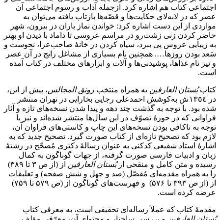
اجتماعی کتاب هم اشاره کرد. ازجمله آداب و رسوم اجتماعی آن
عصر که در لابه‌لای حکایت‌ها و قصّه‌ها بازتاب یافته می‌توان به
مواردی از این دست اشاره کرد: خواندن نماز باران در بیرون، شهر
حاضر کردن زنی زشت‌رو در مراسم عروسی تا داماد با دیدن او بهتر
به زیبایی عروس پی ببرد، سیاه کردن در خانۀ صاحب‌عزا، نحوست و
سَعد بودن روزها…. همچنین نام بسیاری از مشاغل رایج در آن عصر
و نیز نام غذاها، پوشیدنی‌ها و آلات و ابزارهای مختلف در کتاب آمده
است.
كتاب
بُستان العارفین
به همراه منتخب
رونق ‌المجالس
، پیش از این،
در ١٣٥٤ش به‌کوشش احمدعلی رجایی بخارایی در تهران منتشر
شده بود. با توجه به گذشت چند دهه و پیدا شدن نسخه‌های تازه و آثار
فراوانی که در حوزۀ تصوّف در این سال‌ها منتشر شده‌اند و نیز با
توجه به ناکافی بودن نسخه‌های این چاپ و کاستی‌های فراوان آن،
لازم بود که تصحیح تازه‌ای از کتاب صورت گیرد. تصحیح جدید که به
اشارۀ استاد شفیعی کدکنی به عنوان رسالۀ دکتری مُصحّح در رشتۀ
زبان و ادبیات فارسی صورت گرفته، از جهات گوناگون به کمال
رسیده و متن کامل و منقحی از
بُستان العارفین
از (از ص ۳ تا ۳۸۹)
را به همراه مقدمه‌ای مُفصّل (صد و چهل و شش صفحه) و تعلیقات
از (از ص ۳۹۳ تا ۵۷۶) و فهرست‌های گوناگون از (ص ۵۷۹ تا ٧۵٩)
عرضه کرده است.
مقدمۀ کتاب که عملاً رساله‌ای تحقیقی است، به معرفی کتاب
بُستان العارفین
و بررسی ساختار و محتوای آن، معرّفی مؤلف