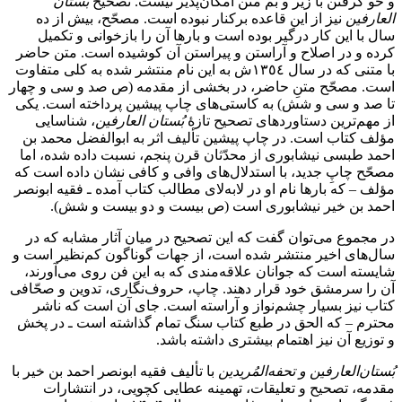
و خو گرفتن با زیر و بم متن امکان‌پذیر نیست. تصحیح
بُستان
العارفین
نیز از این قاعده برکنار نبوده است. مصحّح، بیش از ده
سال با این کار درگیر بوده است و بارها آن را بازخوانی و تکمیل
کرده و در اصلاح و آراستن و پیراستن آن کوشیده است. متن حاضر
با متنی که در سال ١٣٥٤ش به این نام منتشر شده به کلی متفاوت
است. مصحّح متنِ حاضر، در بخشی از مقدمه (ص صد و سی و چهار
تا صد و سی و شش) به کاستی‌های چاپ پیشین پرداخته است. یکی
از مهم‌ترین دستاوردهای تصحیح تازۀ
بُستان العارفین
، شناسایی
مؤلف کتاب است. در چاپ پیشین تألیف اثر به ابوالفضل محمد بن
احمد طبسی نیشابوری از محدّثان قرن پنجم، نسبت داده شده، اما
مصحّح چاپِ جدید، با استدلال‌های وافی و کافی نشان داده است که
مؤلف – که بارها نام او در لابه‌لای مطالب کتاب آمده ـ فقيه ابونصر
احمد بن خیر نیشابوری است (ص بیست و دو بیست و شش).
در مجموع می‌توان گفت که این تصحیح در میان آثار مشابه که در
سال‌های اخیر منتشر شده است، از جهات گوناگون کم‌نظیر است و
شایسته است که جوانان علاقه‌مندی که به این فن روی می‌آورند،
آن را سرمشق خود قرار دهند. چاپ، حروف‌نگاری، تدوین و صحّافی
کتاب نیز بسیار چشم‌نواز و آراسته است. جای آن است که ناشر
محترم – که الحق در طبع کتاب سنگ تمام گذاشته است ـ در پخش
و توزیع آن نیز اهتمام بیشتری داشته باشد.
بُستان‌العارفین و تحفه‌المُریدین
با تألیف فقیه ابونصر احمد‌ بن خیر با
مقدمه، تصحیح و تعلیقات، تهمینه عطایی کچویی، در انتشارات