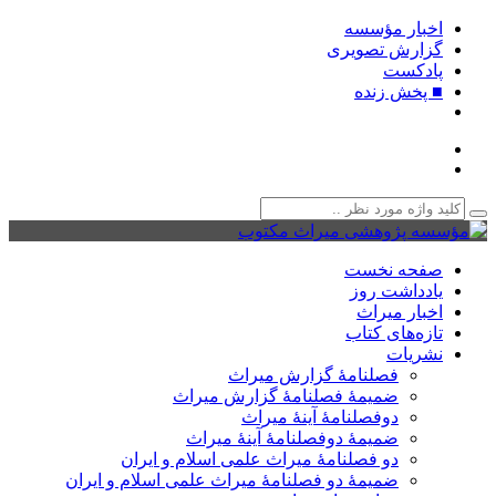
اخبار مؤسسه
گزارش تصویری
پادکست‌
■ پخش زنده
صفحه نخست
یادداشت روز
اخبار میراث
تازه‌های کتاب
نشریات
فصلنامۀ گزارش میراث
ضمیمۀ فصلنامۀ گزارش میراث
دوفصلنامۀ آینۀ میراث
ضمیمۀ دوفصلنامۀ آینۀ میراث
دو فصلنامۀ میراث علمی اسلام و ایران
ضمیمۀ دو فصلنامۀ میراث علمی اسلام و ایران