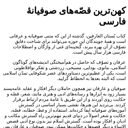
کهن‌ترین قصّه‌های صوفیانۀ
فارسی
کتاب بُستان العارفین، گذشته از این که متنی صوفیانه و عرفانی
است و همۀ جویندگان این حوزه می‌توانند برای شناخت دقایقِ
تصوّف از آن بهره ببرند، گنجینه‌ای غنی از واژگان و اصطلاحات
فارسی هزار سال پیش است.
عرفان و تصوّف که حاصل در هم‌آمیختگی اندیشه‌های گوناگون
اسلامی، مانوی، بودایی، مسیحی، زردشتی و تفکر نوافلاطونی
است، یکی از عظیم‌ترین دستاوردهای عصر شکوفایی تمدّن اسلامی
است که البته بعدها به انحطاط گرایید.
صوفیان و عارفان نیز همچون حاملان دیگر افکار و عقاید عامه‌پسند
بسیار زود به ابزارها و رسانه‌های ادبی و هنری مانند، شعر، قصّه و
حکایت روی آوردند و از این طریق با عامۀ مردم ارتباط برقرار
کردند. بی‌تردید این هنرها، نقشی بسیار اساسی در گسترش
آموزه‌های صوفیانه ایفا کرده‌اند. استفاده از وعظ، خطابه، قصّه،
حکایت و شعر اصولاً در دنیای قدیم مهم‌ترین راه گسترش مکاتب و
ادیان و افکار بوده است. گسترش اسلام نیز بدون نوع ادبی قصص
الانبیاء و دیگر قصه‌ها و حکایت‌ها ممکن نبود. صوفیان و عارفان پس