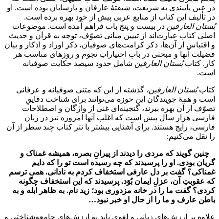
در عین پایبندی به شریعت، شیفتۀ عارفان و پارسایان بوده است. او
در تألیف این کتاب از منابع عربی پیش از خود بهره برده است.
بُستان العارفین
در بیست و پنج باب فراهم آمده است. موضوعات
اصلی کتاب عبارت‌اند از تبیین مبانی تصوّف، توجه به قرآن و حدیث
و اقتباس از آن‌ها، ذکر کرامت‌های صوفیان، ذکر اوراد و اذکار و بیان
فضیلت آنها و مبحثی در بابِ اختیاراتِ نجوم و روزهای مناسب هر
کار. کتاب
بُستان العارفين
شامل حدود سیصد حکایت صوفیانه
است.
کتاب
بُستان العارفین،
گذشته از این که متنی صوفیانه و عرفانی
است و همۀ جویندگان این حوزه می‌توانند برای شناخت دقایقِ
تصوّف از آن بهره ببرند، گنجینه‌ای غنی از واژگان و اصطلاحات
فارسی هزار سال پیش است که اغلب آنها امروزه نیز در زبان
فارسی، رایج هستند. برای آشنایی بیشتر با نثر کتاب چند سطر از آن
را نقل می‌کنیم:
چنین گویند که مردی را دیدند از پیرانِ بصره، همیشه غمناک و
گریان بودی. او را پرسیدند که چه رسیده است تو را که دایم
غمناکی؟ گفت بر دل عارفی استخفاف کردم به نادانی. همی ترسم
که عقوبتِ آن، عزلِ ایمان بُوَد. پرسیدند که این استخفاف چگونه
کردی؟ گفت ما را در خانه مزدوری بود؛ زید نام. به ظاهر ابله و به
باطن عارف و ما را از حال او خبر نبود…
علاوه بر ارزش‌های زبانی و لغوی باید به ارزش‌های جامعه‌شناختی و