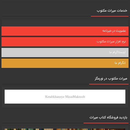
خدمات میراث مکتوب
عضویت در خبرنامه
نرم افزار میراث مکتوب
اینستاگرام ما
تلگرام ما
میرات مکتوب در نورمگز
Ketabkhaneye MirasMaktoob
بازدید فروشگاه کتاب میراث