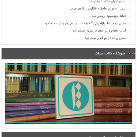
مردی نگران «غلط ننوشتن»
انتشار «دیوان حافظ» خانلری با ظاهر جدید
«غلط ننویسیم» بررسی شد
خانلری و حافظ؛ بازآفرینی گنجینه ادب پارسی در پرتو علم و تعهد
کتاب «نظام وزنی شعر فارسی» منتشر شد
خسروی كه در غم ایران بیمار بود
فروشگاه کتاب میراث