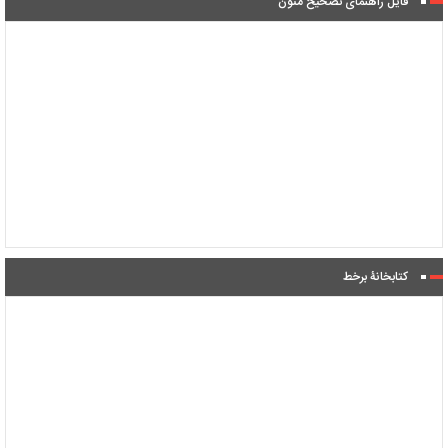
فایل راهنمای تصحیح متون
کتابخانۀ برخط