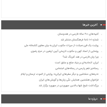
آخرین خبرها
کتیبه‌های ۶۰۰ ساله فارسی در هندوستان
شماره ۱۰۱ نامۀ فرهنگستان منتشر شد
روایت یک قرن صیانت از میراث مکتوب ایران به بیان معاون کتابخانه ملی
رونمایی از اسناد کهن و مکتوب تاریخی آیین اربعین در حرم رضوی
چرا زبان فارسی در هند کم‌رنگ شد؟
ایران، اتحادیه‌ای بر بنیاد صلح و عشق است
رستاخیز شعر پارسی در رسانه‌های اجتماعی
«دره‌های حشاشین و دیگر سفرهای ایرانی»؛ روایتی از الموت، لرستان و ایلام
فراخوان هشتمین همایش ملّی زبان‌ها و گویش‌های ایران
بزرگداشت شیخ شهاب‌الدین سهروردی در سهرورد برگزار شد
درباره ما