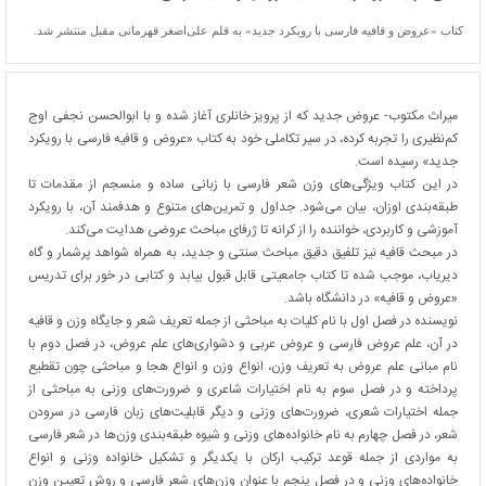
کتاب «عروض و قافیه فارسی با رویکرد جدید» به قلم علی‌اصغر قهرمانی مقبل منتشر شد.
میراث مکتوب- عروض جدید که از پرویز خانلری آغاز شده و با ابوالحسن نجفی اوج
کم‌نظیری را تجربه کرده، در سیر تکاملی خود به کتاب «عروض و قافیه فارسی با رویکرد
جدید» رسیده است.
در این کتاب ویژگی‌های وزن شعر فارسی با زبانی ساده و منسجم از مقدمات تا
طبقه‌بندی اوزان، بیان می‌شود. جداول و تمرین‌های متنوع و هدفمند آن، با رویکرد
آموزشی و کاربردی، خواننده را از کرانه تا ژرفای مباحث عروضی هدایت می‌کند.
در مبحث قافیه نیز تلفیق دقیق مباحث سنتی و جدید، به همراه شواهد پرشمار و گاه
دیریاب، موجب شده تا کتاب جامعیتی قابل قبول بیابد و کتابی در خور برای تدریس
«عروض و قافیه» در دانشگاه باشد.
نویسنده در فصل اول با نام کلیات به مباحثی از جمله تعریف شعر و جایگاه وزن و قافیه
در آن، علم عروض فارسی و عروض عربی و دشواری‌های علم عروض، در فصل دوم با
نام مبانی علم عروض به تعریف وزن، انواع وزن و انواع هجا و مباحثی چون تقطیع
پرداخته و در فصل سوم به نام اختیارات شاعری و ضرورت‌های وزنی به مباحثی از
جمله اختیارات شعری، ضرورت‌های وزنی و دیگر قابلیت‌های زبان فارسی در سرودن
شعر، در فصل چهارم به نام خانواده‌های وزنی و شیوه طبقه‌بندی وزن‌ها در شعر فارسی
به مواردی از جمله قوعد ترکیب ارکان با یکدیگر و تشکیل خانواده وزنی و انواع
خانواده‌های وزنی و در فصل پنجم با عنوان وزن‌های شعر فارسی و روش تعیین وزن