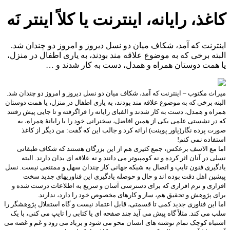
کاغذ، رایانه، اینترنت یا کلاً اینتر نَه
اینترنت که آمد، شکاف میان دو نسل دیروز و امروز دو چندان شد.
البته برخی که به موضوع علاقه مند بودند، به یاری اطفال در منزل،
یا همت دوستان همراه و همدل، دست به کار شدند و …
میراث مکتوب – اینترنت که آمد، شکاف میان دو نسل دیروز و امروز دو چندان شد.
البته برخی که به موضوع علاقه مند بودند، به یاری اطفال در منزل، یا همت دوستان
همراه و همدل، دست به کار شدند و الفبای رایانه را فراگرفته و تا جایی پیش رفتند
که در نشستی علمی یکی از همین افاضل، سخنرانی خود را با رایانۀ همراه، به
صورت پرده نگار(پاور پوینت) ارائه کرد و جالب این که گفت: من دیگر از کاغذ
استفاده نمی کنم!
اما مع الاسف برعکس، جمع کثیری هم از این بزرگان هستند که شکاف طبقاتی
نسلی در آنان اثر کرده و نه کومپیوتر می دانند و نه علاقه ای بدان دارند. البته
یادگیری فنون تایپ و اتصال به شبکه جهانی کار چندان سهل و ممتنعی نیست. نسل
پیشین اهل دقت بوده اند و حال و حوصله یادگیری این فناوریهای جدید سخت
افزاری و نرم افزاری که برای دسترسی آسان و سریع به اطلاعات درست شده و
برای پژوهش و تحقیق هم، ساز و کارهای مخصوص خود را دارد، ندارند.
اما این فناوری جدید کمی تا قسمتی، قابل اعتماد نیست و گاه استقلال پژوهشگر را
سلب می کند. مثلاً گاه پیش می آید چند صفحه ای یا کتابی را تایپ می کنی، با یک
اشتباه کوچک تمام نوشته های انسان محو می شود و برباد می رود و غم و غصه می