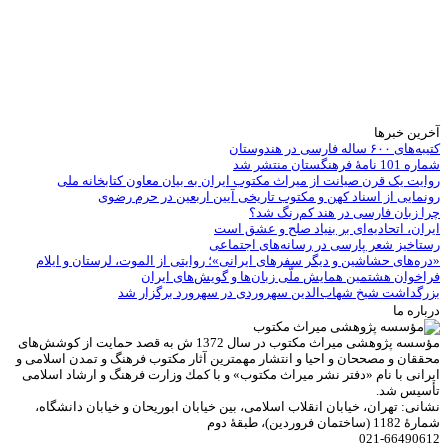
آخرین خبرها
کتیبه‌های ۶۰۰ ساله فارسی در هندوستان
شماره 101 نامۀ فرهنگستان منتشر شد
روایت یک قرن صیانت از میراث مکتوب ایران به بیان معاون کتابخانه ملی
رونمایی از اسناد کهن و مکتوب تاریخی آیین اربعین در حرم رضوی
چرا زبان فارسی در هند کم‌رنگ شد؟
ایران، اتحادیه‌ای بر بنیاد صلح و عشق است
رستاخیز شعر پارسی در رسانه‌های اجتماعی
«دره‌های حشاشین و دیگر سفرهای ایرانی»؛ روایتی از الموت، لرستان و ایلام
فراخوان هشتمین همایش ملّی زبان‌ها و گویش‌های ایران
بزرگداشت شیخ شهاب‌الدین سهروردی در سهرورد برگزار شد
درباره ما
مؤسسه پژوهشی میراث مكتوب در سال 1372 ش به قصد حمایت از كوشش‌های
محققان و مصححان و احیا و انتشار مهمترین آثار مكتوب فرهنگ و تمدن اسلامی و
ایرانی با نام «دفتر نشر میراث مكتوب» و با كمك وزارت فرهنگ و ارشاد اسلامی
تأسیس شد.
نشانی: تهران، خیابان انقلاب اسلامی، بین خیابان ابوریحان و خیابان دانشگاه،
شمارۀ 1182 (ساختمان فروردین)، طبقۀ دوم
021-66490612