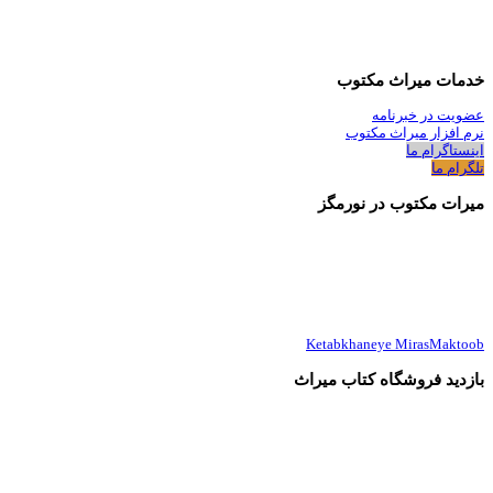
خدمات میراث مکتوب
عضویت در خبرنامه
نرم افزار میراث مکتوب
اینستاگرام ما
تلگرام ما
میرات مکتوب در نورمگز
Ketabkhaneye MirasMaktoob
بازدید فروشگاه کتاب میراث