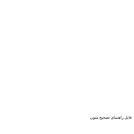
فایل راهنمای تصحیح متون