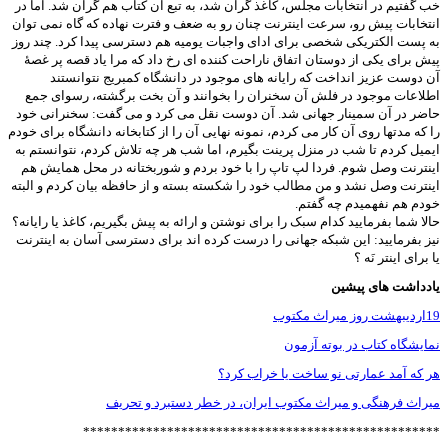
خب گفتیم در انتخابات مجلس، کاغذ گران شد، به تبع آن کتاب هم گران شد. اما در
انتخابات پیش رو، سرعت اینترنت چنان رو به ضعف و فترت نهاده که گاه نمی توان
به پست الکتریکی شخصی برای ادای واجبات یومیه هم دسترسی پیدا کرد. چند روز
پیش برای یکی از دوستان اتفاق ناراحت کننده ای رخ داد که مرا یاد قصه پر غصۀ
آن دوست عزیز انداخت که رایانه های موجود در دانشگاه کمبریج نتوانستند
اطلاعات موجود در فلش آن سخنران را بخوانند و آن بخت برگشته، رسوای جمع
حاضر در آن سمینار جهانی شد. آن دوست نقل می کرد و می گفت: سخنرانی خود
را که مدتها روی آن کار می کردم، نمونه نهایی آن را از کتابخانه دانشگاه برای خودم
ایمیل کردم تا شب در منزل پرینت بگیرم، اما شب هر چه تلاش کردم، نتوانستم به
اینترنت وصل شوم. فردا لپ تاپ را با خود بردم و شوربختانه در محل همایش هم
اینترنت وصل نشد و من مطالب خود را شکسته بسته و از حافظه بیان کردم و البته
خودم هم نفهمیدم چه گفتم.
حالا شما بفرمایید کدام سبک را برای نوشتن و ارائه به پیش بگیریم، کاغذ یا رایانه؟
نیز بفرمایید: این شبکه جهانی را درست کرده اند برای دسترسی آسان به اینترنت
یا برای اینتر نَه ؟
یادداشت های پیشین
19اردیبهشت روز میراث مکتوب
نمایشگاه کتاب در بوته آزمون
هر که آمد عمارتی نو ساخت یا خراب کرد؟
میراث فرهنگی و میراث مکتوب ایران، در خطر دستبرد و تحریف
***************************************************