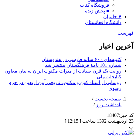
فروشگاه کتاب
■ پخش زنده
♥ حامیان
دانشگاه افغانستان
فهرست
آخرین اخبار
کتیبه‌های ۶۰۰ ساله فارسی در هندوستان
شماره 101 نامۀ فرهنگستان منتشر شد
روایت یک قرن صیانت از میراث مکتوب ایران به بیان معاون
کتابخانه ملی
رونمایی از اسناد کهن و مکتوب تاریخی آیین اربعین در حرم
رضوی
صفحه نخست
/
یادداشت روز
/
کد خبر:
18407
23 اردیبهشت 1392 ساعت [ 12:15 ]
پ