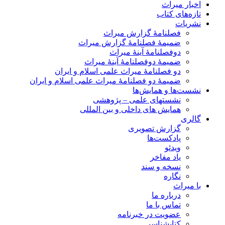
اخبار میراث
تازه‌های کتاب
نشریات
فصلنامۀ گزارش میراث
ضمیمۀ فصلنامۀ گزارش میراث
دوفصلنامۀ آینۀ میراث
ضمیمۀ دوفصلنامۀ آینۀ میراث
دو فصلنامۀ میراث علمی اسلام و ایران
ضمیمۀ دو فصلنامۀ میراث علمی اسلام و ایران
نشست‌ها و همایش‌ها
نشستهای علمی – پژوهشی
همایش های داخلی و بین المللی
گالری
گزارش تصویری
پادکست‌ها
ویدئو
یاد مفاخر
نسخه و سند
نگاره
با میراث
درباره ما
تماس با ما
عضویت در خبرنامه
کتابشناسی