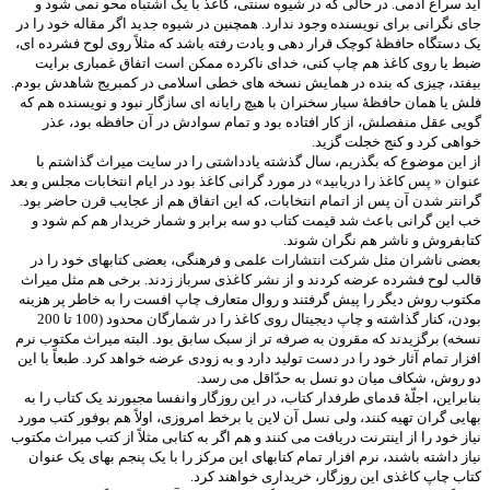
آید سراغ آدمی. در حالی که در شیوه سنتی، کاغذ با یک اشتباه محو نمی شود و
جای نگرانی برای نویسنده وجود ندارد. همچنین در شیوه جدید اگر مقاله خود را در
یک دستگاه حافظۀ کوچک قرار دهی و یادت رفته باشد که مثلاً روی لوح فشرده ای،
ضبط یا روی کاغذ هم چاپ کنی، خدای ناکرده ممکن است اتفاق غمباری برایت
بیفتد، چیزی که بنده در همایش نسخه های خطی اسلامی در کمبریج شاهدش بودم.
فلش یا همان حافظۀ سیار سخنران با هیچ رایانه ای سازگار نبود و نویسنده هم که
گویی عقل منفصلش، از کار افتاده بود و تمام سوادش در آن حافظه بود، عذر
خواهی کرد و کنج خجلت گزید.
از این موضوع که بگذریم، سال گذشته یادداشتی را در سایت میراث گذاشتم با
عنوان « پس کاغذ را دریابید» در مورد گرانی کاغذ بود در ایام انتخابات مجلس و بعد
گرانتر شدن آن پس از اتمام انتخابات، که این اتفاق هم از عجایب قرن حاضر بود.
خب این گرانی باعث شد قیمت کتاب دو سه برابر و شمار خریدار هم کم شود و
کتابفروش و ناشر هم نگران شوند.
بعضی ناشران مثل شرکت انتشارات علمی و فرهنگی، بعضی کتابهای خود را در
قالب لوح فشرده عرضه کردند و از نشر کاغذی سرباز زدند. برخی هم مثل میراث
مکتوب روش دیگر را پیش گرفتند و روال متعارف چاپ افست را به خاطر پر هزینه
بودن، کنار گذاشته و چاپ دیجیتال روی کاغذ را در شمارگان محدود (100 تا 200
نسخه) برگزیدند که مقرون به صرفه تر از سبک سابق بود. البته میراث مکتوب نرم
افزار تمام آثار خود را در دست تولید دارد و به زودی عرضه خواهد کرد. طبعاً با این
دو روش، شکاف میان دو نسل به حدّاقل می رسد.
بنابراین، اجلّۀ قدمای طرفدار کتاب، در این روزگار وانفسا مجبورند یک کتاب را به
بهایی گران تهیه کنند، ولی نسل آن لاین یا برخط امروزی، اولاً هم بوفور کتب مورد
نیاز خود را از اینترنت دریافت می کنند و هم اگر به کتابی مثلاً از کتب میراث مکتوب
نیاز داشته باشند، نرم افزار تمام کتابهای این مرکز را با یک پنجم بهای یک عنوان
کتاب چاپ کاغذی این روزگار، خریداری خواهند کرد.