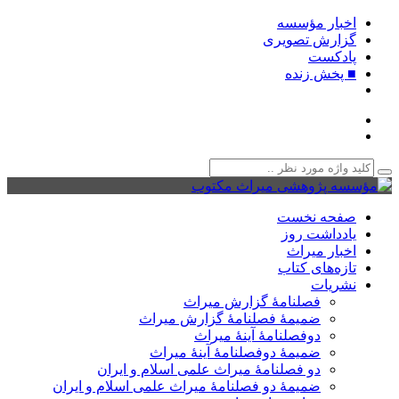
اخبار مؤسسه
گزارش تصویری
پادکست‌
■ پخش زنده
صفحه نخست
یادداشت روز
اخبار میراث
تازه‌های کتاب
نشریات
فصلنامۀ گزارش میراث
ضمیمۀ فصلنامۀ گزارش میراث
دوفصلنامۀ آینۀ میراث
ضمیمۀ دوفصلنامۀ آینۀ میراث
دو فصلنامۀ میراث علمی اسلام و ایران
ضمیمۀ دو فصلنامۀ میراث علمی اسلام و ایران