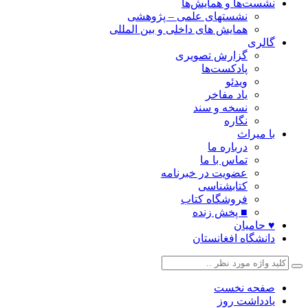
نشست‌ها و همایش‌ها
نشستهای علمی – پژوهشی
همایش های داخلی و بین المللی
گالری
گزارش تصویری
پادکست‌ها
ویدئو
یاد مفاخر
نسخه و سند
نگاره
با میراث
درباره ما
تماس با ما
عضویت در خبرنامه
کتابشناسی
فروشگاه کتاب
■ پخش زنده
♥ حامیان
دانشگاه افغانستان
صفحه نخست
یادداشت روز