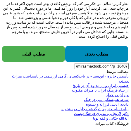
نظر کاربر: سلام، من فکر می کنم که نوشتن کاغذی بهتر است چون اکثر قدما در
هر چاپ سعی می کردند، آثار خود را روز آمد کنند. اما در دوره دیجیتالی کمتر به این
موضوع توجه می شود. مثلا همین معرفی آیینه میراث در سایت شما که هنوز علمی
ترویجی معرفی شده در حالی که با کلی قهر و دعوا علمی و پژوهشی شد اما
همچنان مرحمت شده در قالب مس مانده است. جالب است که در سایت وزارت
علوم هم مجله علمی و ترویجی است و بعد از دو سال به روز نشده است. پس باز
به نسخه چاپی که حداقل می دانیم در آخرین چاپش مصحح، مولف و یا مترجم
نواقص قبلی را اصلاح کرده است.
مطلب بعدی
مطلب قبلی
مطالب مرتبط
تأسیس جایزه «ابن‌سینا» در تاجیکستان، گامی ارزشمند در پاسداشت میراث
جهانی
چیستی ایران و راز تداوم آن در تاریخ
از بنیاد فرهنگ ایران تا میراث مکتوب
میراثِ در خطر
شرط همبستگی ملی در جنگ
دادبه، ادیبی فرزانه و نستوه
پیام تسلیت در پی درگذشت جلیل دوستخواه
دکتر لاریجانی، مدیری فرهنگ‌دوست
آیة‌الله جنّاتی و فقه پویا
فروشگاه کتاب میراث