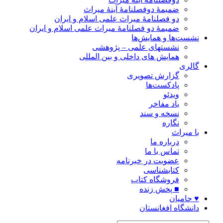
ضمیمۀ دوفصلنامۀ آینۀ میراث
دو فصلنامۀ میراث علمی اسلام و ایران
ضمیمۀ دو فصلنامۀ میراث علمی اسلام و ایران
نشست‌ها و همایش‌ها
نشستهای علمی – پژوهشی
همایش های داخلی و بین المللی
گالری
گزارش تصویری
پادکست‌ها
ویدئو
یاد مفاخر
نسخه و سند
نگاره
با میراث
درباره ما
تماس با ما
عضویت در خبرنامه
کتابشناسی
فروشگاه کتاب
■ پخش زنده
♥ حامیان
دانشگاه افغانستان