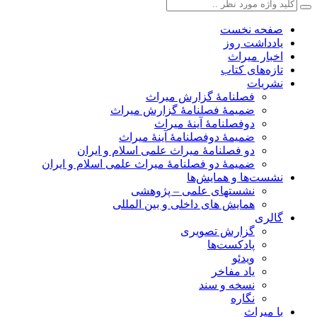
صفحه نخست
یادداشت روز
اخبار میراث
تازه‌های کتاب
نشریات
فصلنامۀ گزارش میراث
ضمیمۀ فصلنامۀ گزارش میراث
دوفصلنامۀ آینۀ میراث
ضمیمۀ دوفصلنامۀ آینۀ میراث
دو فصلنامۀ میراث علمی اسلام و ایران
ضمیمۀ دو فصلنامۀ میراث علمی اسلام و ایران
نشست‌ها و همایش‌ها
نشستهای علمی – پژوهشی
همایش های داخلی و بین المللی
گالری
گزارش تصویری
پادکست‌ها
ویدئو
یاد مفاخر
نسخه و سند
نگاره
با میراث