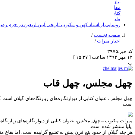
چهل مجلس، چهل قاب
چهل مجلس، عنوان کتابی از دیوارنگاره‌های زیارتگاه‌های گیلان است 
است
میراث مکتوب –
چهل مجلس
، عنوان کتابی از دیوارنگاره‌های زیارت
ایلیا منتشر شده است.
هر چند گیلان از حدود پنج قرن پیش به تشیع گراییده است، اما بقاع م
پرهزینه بوده، اما به همت متدینین و متمولین و برخی حاکمان، رواج
پیمان عیسی‌زاده، با همتی بلند و حوصله‌ای فراوان به ثبت تصویری ای
نوشته آیدین آغداشلو در مقدمه اش بر این کتاب: «توانسته تصویری کلی 
هنر گرافیک قرن سیزدهم و چهاردهم هجری را بررسی کنند.»
عیسی زاده با تیزبینی و آگاهی از حاصل کاری که انجام داده است 
در پیوند و علقه امیران کیایی، حاکمان موروثی این سامان و صفویان 
راستی می توان آثار مزبور را در زمره برجسته‌ترین مصادیق هنر مردم
چهل مجلس
، در۹۰ صفحه مصور و بهای ۲۵۰ هزار ریال، در مرکز تامین و عرضه متون کهن ایرانی میراث مکتوب برای عرضه موجود است.
معرفی کتاب از سید مهدی جهرمی
مطلب قبلی