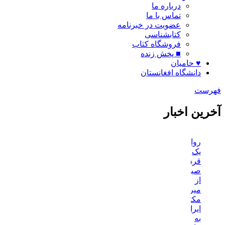
درباره ما
تماس با ما
عضویت در خبرنامه
کتابشناسی
فروشگاه کتاب
■ پخش زنده
♥ حامیان
دانشگاه افغانستان
فهرست
آخرین اخبار
روایت یک قرن صیانت از میراث مکتوب ایران به بیان معاون کتا
رونمایی از اسناد کهن و مکتوب تاریخی آیین اربعین در حرم رض
صفحه نخست
/
اخبار میراث
/
کد خبر:
۳۹۷۵
۱۲ مهر ۱۳۹۲ ساعت [ ۱۵:۳۷ ]
پ