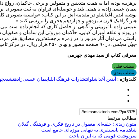
مطلب بعدی
کلیدواژه :
آیدین آغداشلو
انتشارات فرهنگ ایلیا
پیمان عیسی‌زاده
تشیع
چه
مطالب مرتبط
متون زیدی؛ حلقه‌ای مغفول در تاریخ فکری و فرهنگی گیلان
شاهنامه بایسنقری به تنهایی موزه‌ای جامع است
سرنوشت قومی که به ایران تاخت
«طلایه‌داران فرهنگ گیلان» منتشر شد
گزارش نشست ۱۵۷: «جایگاه منشآت خان احمد گیلانی در مطالعات صفویه‌پژوهی»
رساله‌اى دربارهٔ زندگى سلمان فارسى از سید حسن صدرالدین
مطالعات غربیان در زمینهٔ تشیع
تفاسیر شیعی و تحولات تاریخی ایران
الذریعه و اهمیت آن برای مطالعۀ تاریخ فرهنگی تشیع در عراق سده‌ها
فروشگاه کتاب میراث