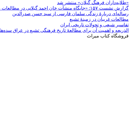
فایل راهنمای تصحیح متون