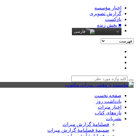
اخبار مؤسسه
گزارش تصویری
پادکست‌
■ پخش زنده
فارسی
صفحه نخست
یادداشت روز
اخبار میراث
تازه‌های کتاب
نشریات
فصلنامۀ گزارش میراث
ضمیمۀ فصلنامۀ گزارش میراث
دوفصلنامۀ آینۀ میراث