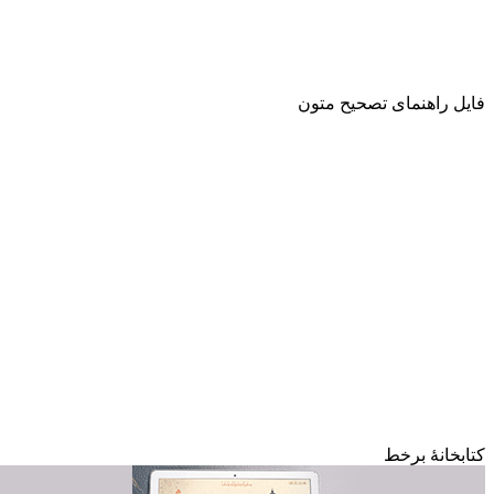
کتابخانۀ برخط