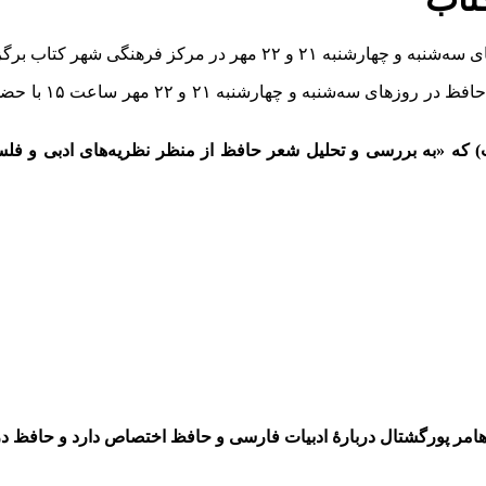
کز فرهنگی شهر کتاب برگزار می شود.
میراث مکتوب – به
 ها در نخستین روز همایش (سه شنبه 21 اردیبهشت) که «به بررسی و تحلیل شعر حافظ از منظر نظریه‌های اد
هامر پورگشتال دربارۀ ادبیات فارسی و حافظ اختصاص دارد و حافظ در د