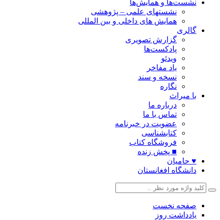
نشست‌ها و همایش‌ها
نشستهای علمی – پژوهشی
همایش های داخلی و بین المللی
گالری
گزارش تصویری
پادکست‌ها
ویدئو
یاد مفاخر
نسخه و سند
نگاره
با میراث
درباره ما
تماس با ما
عضویت در خبرنامه
کتابشناسی
فروشگاه کتاب
■ پخش زنده
♥ حامیان
دانشگاه افغانستان
صفحه نخست
یادداشت روز