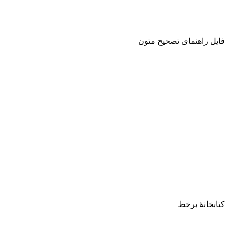
فایل راهنمای تصحیح متون
کتابخانۀ برخط