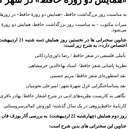
به مناسبت روز بزرگداشت حافظ، «همایش دو روزۀ حافظ» در روزهای سه‌شنبه و چهارشنبه ۲۱ و ۲۲ مهر در مر
می‌شود.
عناوین سخنرانی
اختصاص دارد»، به شرح زیر است:
تأملی فلسفی در شعر حافظ / رضا داوری‌‌اردکانی
نظریۀ پاشانی شعر حافظ/ استاد بهاءالدین خرمشاهی
نقد اسطوره‌ای شعر حافظ/ مریم حسینی
نقد پساساختگرایی غزل شهرۀ شهر/ امیرعلی نجومیان
نگاهی به کاربست نظریه‌های ادبی در شرح اشعار حافظ/ بهادر باقری
کارنامۀ حافظ‌پژوهی در یک سال گذشته/ کوروش کمالی‌سروستانی
روز دوم همایش (چهارشنبه 22 اردیبهشت)
به بررسی آثار یوزف فان‌ 
عناوین این سخنرانی های بدین شرح است: