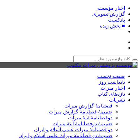
اخبار مؤسسه
گزارش تصویری
پادکست‌
■ پخش زنده
صفحه نخست
یادداشت روز
اخبار میراث
تازه‌های کتاب
نشریات
فصلنامۀ گزارش میراث
ضمیمۀ فصلنامۀ گزارش میراث
دوفصلنامۀ آینۀ میراث
ضمیمۀ دوفصلنامۀ آینۀ میراث
دو فصلنامۀ میراث علمی اسلام و ایران
ضمیمۀ دو فصلنامۀ میراث علمی اسلام و ایران