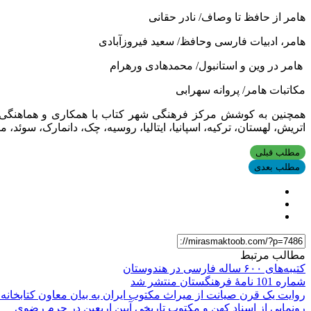
هامر از حافظ تا وصاف/ نادر حقانی
هامر، ادبیات فارسی وحافظ/ سعید فیروزآبادی
هامر در وین و استانبول/ محمدهادی ورهرام
مکاتبات هامر/ پروانه سهرابی
همچنین به کوشش مرکز فرهنگی شهر کتاب با همکاری و هماهنگی ب
اتریش، لهستان، ترکیه، اسپانیا، ایتالیا، روسیه، چک، دانمارک، سوئد، 
مطلب قبلی
مطلب بعدی
مطالب مرتبط
کتیبه‌های ۶۰۰ ساله فارسی در هندوستان
شماره 101 نامۀ فرهنگستان منتشر شد
روایت یک قرن صیانت از میراث مکتوب ایران به بیان معاون کتابخانه
رونمایی از اسناد کهن و مکتوب تاریخی آیین اربعین در حرم رضوی