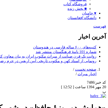
فروشگاه کتاب
■ پخش زنده
♥ حامیان
دانشگاه افغانستان
فهرست
آخرین اخبار
کتیبه‌های ۶۰۰ ساله فارسی در هندوستان
شماره 101 نامۀ فرهنگستان منتشر شد
روایت یک قرن صیانت از میراث مکتوب ایران به بیان معاون کتا
رونمایی از اسناد کهن و مکتوب تاریخی آیین اربعین در حرم رض
صفحه نخست
/
اخبار میراث
/
کد خبر:
7486
20 مهر 1394 ساعت [ 12:52 ]
پ
«همایش دو روزۀ حافظ» در شهر ک