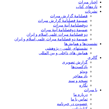
اخبار میراث
تازه‌های کتاب
نشریات
فصلنامۀ گزارش میراث
ضمیمۀ فصلنامۀ گزارش میراث
دوفصلنامۀ آینۀ میراث
ضمیمۀ دوفصلنامۀ آینۀ میراث
دو فصلنامۀ میراث علمی اسلام و ایران
ضمیمۀ دو فصلنامۀ میراث علمی اسلام و ایران
نشست‌ها و همایش‌ها
نشستهای علمی – پژوهشی
همایش های داخلی و بین المللی
گالری
گزارش تصویری
پادکست‌ها
ویدئو
یاد مفاخر
نسخه و سند
نگاره
با میراث
درباره ما
تماس با ما
عضویت در خبرنامه
کتابشناسی