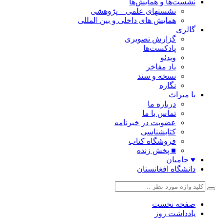
نشست‌ها و همایش‌ها
نشستهای علمی – پژوهشی
همایش های داخلی و بین المللی
گالری
گزارش تصویری
پادکست‌ها
ویدئو
یاد مفاخر
نسخه و سند
نگاره
با میراث
درباره ما
تماس با ما
عضویت در خبرنامه
کتابشناسی
فروشگاه کتاب
■ پخش زنده
♥ حامیان
دانشگاه افغانستان
صفحه نخست
یادداشت روز