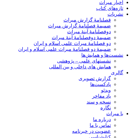
اخبار میراث
تازه‌های کتاب
نشریات
فصلنامۀ گزارش میراث
ضمیمۀ فصلنامۀ گزارش میراث
دوفصلنامۀ آینۀ میراث
ضمیمۀ دوفصلنامۀ آینۀ میراث
دو فصلنامۀ میراث علمی اسلام و ایران
ضمیمۀ دو فصلنامۀ میراث علمی اسلام و ایران
نشست‌ها و همایش‌ها
نشستهای علمی – پژوهشی
همایش های داخلی و بین المللی
گالری
گزارش تصویری
پادکست‌ها
ویدئو
یاد مفاخر
نسخه و سند
نگاره
با میراث
درباره ما
تماس با ما
عضویت در خبرنامه
کتابشناسی