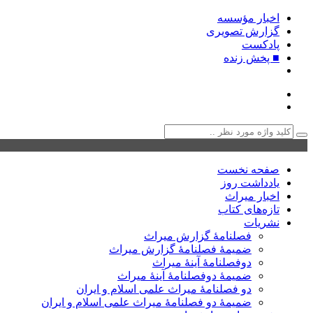
اخبار مؤسسه
گزارش تصویری
پادکست‌
■ پخش زنده
صفحه نخست
یادداشت روز
اخبار میراث
تازه‌های کتاب
نشریات
فصلنامۀ گزارش میراث
ضمیمۀ فصلنامۀ گزارش میراث
دوفصلنامۀ آینۀ میراث
ضمیمۀ دوفصلنامۀ آینۀ میراث
دو فصلنامۀ میراث علمی اسلام و ایران
ضمیمۀ دو فصلنامۀ میراث علمی اسلام و ایران