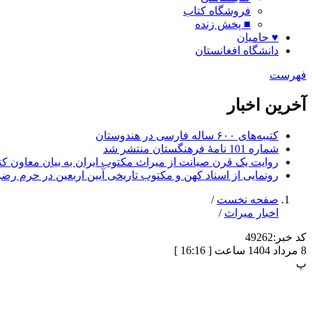
فروشگاه کتاب
■ پخش زنده
♥ حامیان
دانشگاه افغانستان
فهرست
آخرین اخبار
کتیبه‌های ۶۰۰ ساله فارسی در هندوستان
شماره 101 نامۀ فرهنگستان منتشر شد
روایت یک قرن صیانت از میراث مکتوب ایران به بیان معاون کتا
رونمایی از اسناد کهن و مکتوب تاریخی آیین اربعین در حرم رض
صفحه نخست
/
اخبار میراث
/
کد خبر:
49262
8 مرداد 1404 ساعت [ 16:16 ]
پ