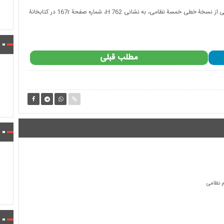
میراث مکتوب- تصویری که در زیر می‌بینید یکی از نگاره‌های دستنویسی از نسخۀ خطی خمسۀ نظامی، به نشانی H 762، شماره صفحۀ 167r در کتابخانۀ
مطلب قبلی
م نظامی