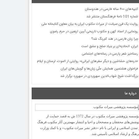
کتیبه‌های ۶۰۰ ساله فارسی در هندوستان
شماره 101 نامۀ فرهنگستان منتشر شد
روایت یک قرن صیانت از میراث مکتوب ایران به بیان معاون کتابخانه ملی
رونمایی از اسناد کهن و مکتوب تاریخی آیین اربعین در حرم رضوی
چرا زبان فارسی در هند کم‌رنگ شد؟
ایران، اتحادیه‌ای بر بنیاد صلح و عشق است
رستاخیز شعر پارسی در رسانه‌های اجتماعی
«دره‌های حشاشین و دیگر سفرهای ایرانی»؛ روایتی از الموت، لرستان و ایلام
فراخوان هشتمین همایش ملّی زبان‌ها و گویش‌های ایران
بزرگداشت شیخ شهاب‌الدین سهروردی در سهرورد برگزار شد
درباره ما
مؤسسه پژوهشی میراث مكتوب در سال 1372 ش به قصد حمایت از
وشش‌های محققان و مصححان و احیا و انتشار مهمترین آثار مكتوب فرهنگ
 تمدن اسلامی و ایرانی با نام «دفتر نشر میراث مكتوب» و با كمك وزارت
رهنگ و ارشاد اسلامی تأسیس شد.