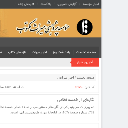
اخبار مؤسسه
گزارش تصویری
پادکست‌
■ پخش زنده
صفحه نخست
یادداشت روز
اخبار میراث
تازه‌های کتاب
نش
آخرین اخبار
صفحه نخست
/
اخبار میراث
/
کد خبر:
46550
20 اسفند 1403 ساعت [ 17:43 ]
نگاره‌ای از خمسه نظامی
762، شماره صفحۀ 167r، در کتابخانۀ موزۀ طوپقاپی‌سرایی، است.