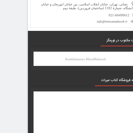
نشانی: تهران، خیابان انقلاب اسلامی، بین خیابان ابوریحان و خیابان
شگاه، شمارۀ 1182 (ساختمان فروردین)، طبقۀ دوم
021-66490612
info@mirasmaktoob.ir
 مکتوب در نورمگز
Ketabkhaneye MirasMaktoob
د فروشگاه کتاب میراث