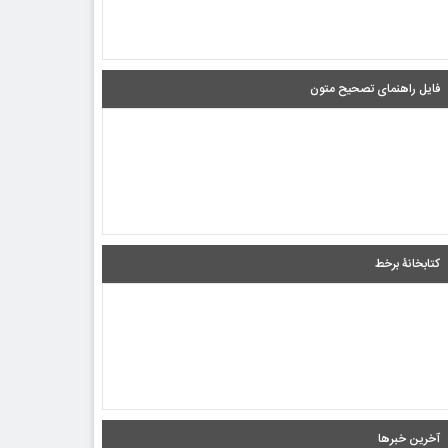
فایل راهنمای تصحیح متون
کتابخانۀ برخط
آخرین خبرها