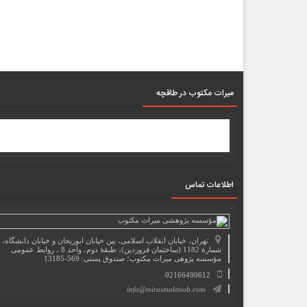
میرات مکتوب در طاقچه
اطلاعات تماس
تهران، خیابان انقلاب اسلامی، بین خیابان ابوریحان و خیابان دانشگاه،
شمارۀ 1182 (ساختمان فروردین)، طبقۀ دوم، واحد 8 ، روابط عمومی
مؤسسه پژوهی میراث مکتوب؛ صندوق پستی: 569-13185
02166490612
info@mirasmaktoob.com