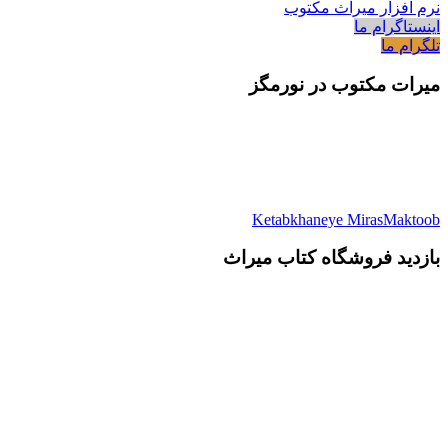
نرم افزار میراث مکتوب
اینستاگرام ما
تلگرام ما
میرات مکتوب در نورمگز
Ketabkhaneye MirasMaktoob
بازدید فروشگاه کتاب میراث