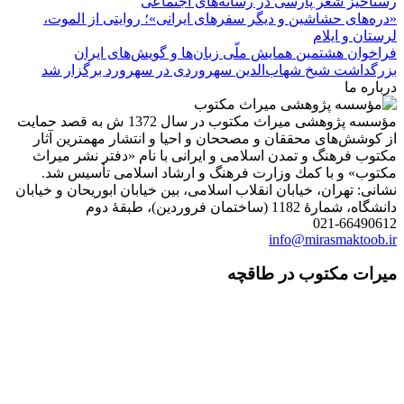
رستاخیز شعر پارسی در رسانه‌های اجتماعی
«دره‌های حشاشین و دیگر سفرهای ایرانی»؛ روایتی از الموت،
لرستان و ایلام
فراخوان هشتمین همایش ملّی زبان‌ها و گویش‌های ایران
بزرگداشت شیخ شهاب‌الدین سهروردی در سهرورد برگزار شد
درباره ما
مؤسسه پژوهشی میراث مكتوب در سال 1372 ش به قصد حمایت
از كوشش‌های محققان و مصححان و احیا و انتشار مهمترین آثار
مكتوب فرهنگ و تمدن اسلامی و ایرانی با نام «دفتر نشر میراث
مكتوب» و با كمك وزارت فرهنگ و ارشاد اسلامی تأسیس شد.
نشانی: تهران، خیابان انقلاب اسلامی، بین خیابان ابوریحان و خیابان
دانشگاه، شمارۀ 1182 (ساختمان فروردین)، طبقۀ دوم
021-66490612
info@mirasmaktoob.ir
میرات مکتوب در طاقچه