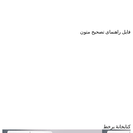
فایل راهنمای تصحیح متون
کتابخانۀ برخط