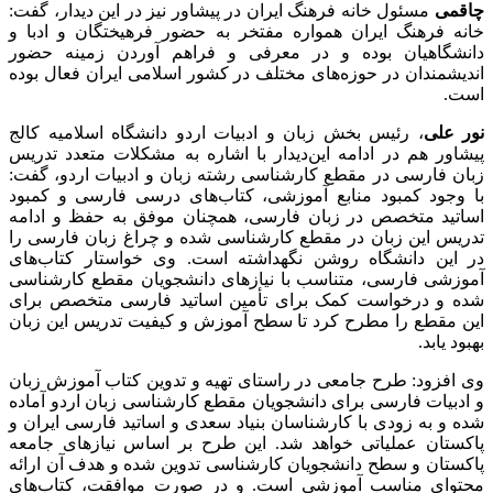
چاقمی
مسئول خانه فرهنگ ایران در پیشاور نیز در این دیدار، گفت:
خانه فرهنگ ایران همواره مفتخر به حضور فرهیختگان و ادبا و
دانشگاهیان بوده و در معرفی و فراهم آوردن زمینه حضور
اندیشمندان در حوزه‌های مختلف در کشور اسلامی ایران فعال بوده
است.
نور علی
، رئیس بخش زبان و ادبیات اردو دانشگاه اسلامیه کالج
پیشاور هم در ادامه این‌دیدار با اشاره به مشکلات متعدد تدریس
زبان فارسی در مقطع کارشناسی رشته زبان و ادبیات اردو، گفت:
با وجود کمبود منابع آموزشی، کتاب‌های درسی فارسی و کمبود
اساتید متخصص در زبان فارسی، همچنان موفق به حفظ و ادامه
تدریس این زبان در مقطع کارشناسی شده و چراغ زبان فارسی را
در این دانشگاه روشن نگهداشته است. وی خواستار کتاب‌های
آموزشی فارسی، متناسب با نیازهای دانشجویان مقطع کارشناسی
شده و درخواست کمک برای تأمین اساتید فارسی متخصص برای
این مقطع را مطرح کرد تا سطح آموزش و کیفیت تدریس این زبان
بهبود یابد.
وی افزود: طرح جامعی در راستای تهیه و تدوین کتاب آموزش زبان
و ادبیات فارسی برای دانشجویان مقطع کارشناسی زبان اردو آماده
شده و به زودی با کارشناسان بنیاد سعدی و اساتید فارسی ایران و
پاکستان عملیاتی خواهد شد. این طرح بر اساس نیازهای جامعه
پاکستان و سطح دانشجویان کارشناسی تدوین شده و هدف آن ارائه
محتوای مناسب آموزشی است. و در صورت موافقت، کتاب‌های