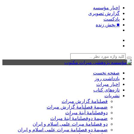
اخبار مؤسسه
گزارش تصویری
پادکست‌
■ پخش زنده
صفحه نخست
یادداشت روز
اخبار میراث
تازه‌های کتاب
نشریات
فصلنامۀ گزارش میراث
ضمیمۀ فصلنامۀ گزارش میراث
دوفصلنامۀ آینۀ میراث
ضمیمۀ دوفصلنامۀ آینۀ میراث
دو فصلنامۀ میراث علمی اسلام و ایران
ضمیمۀ دو فصلنامۀ میراث علمی اسلام و ایران