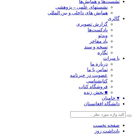
نشست‌ها و همایش‌ها
نشستهای علمی – پژوهشی
همایش های داخلی و بین المللی
گالری
گزارش تصویری
پادکست‌ها
ویدئو
یاد مفاخر
نسخه و سند
نگاره
با میراث
درباره ما
تماس با ما
عضویت در خبرنامه
کتابشناسی
فروشگاه کتاب
■ پخش زنده
♥ حامیان
دانشگاه افغانستان
صفحه نخست
یادداشت روز