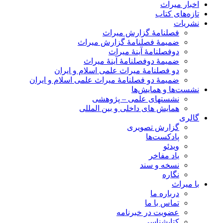
اخبار میراث
تازه‌های کتاب
نشریات
فصلنامۀ گزارش میراث
ضمیمۀ فصلنامۀ گزارش میراث
دوفصلنامۀ آینۀ میراث
ضمیمۀ دوفصلنامۀ آینۀ میراث
دو فصلنامۀ میراث علمی اسلام و ایران
ضمیمۀ دو فصلنامۀ میراث علمی اسلام و ایران
نشست‌ها و همایش‌ها
نشستهای علمی – پژوهشی
همایش های داخلی و بین المللی
گالری
گزارش تصویری
پادکست‌ها
ویدئو
یاد مفاخر
نسخه و سند
نگاره
با میراث
درباره ما
تماس با ما
عضویت در خبرنامه
کتابشناسی