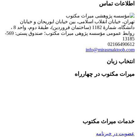
اطلاعات تماس
تهران، خیابان انقلاب اسلامی، بین خیابان ابوریحان و خیابان
دانشگاه، شمارۀ 1182 (ساختمان فروردین)، طبقۀ دوم، واحد 8 ،
روابط عمومی مؤسسه پژوهی میراث مکتوب؛ صندوق پستی: 569-
13185
02166490612
info@mirasmaktoob.com
انتخاب زبان
میرات مکتوب در چهارراه
خدمات میراث مکتوب
عضویت در خبرنامه