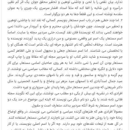
ندارد، بیان نقص را با لحن و چاشنی توهین و تحقیر محقق جوان یک اثر کم نظیر،
درآمیزد و این شائبه را القا کند که مثلاً استاد افشار سرسری یک چیزی را به عنوان
مقدمه نوشته است، و این قطعاً جفا به هر دو بزرگوار است.
۲. اما چند خطی هم در باب اسم مستعار بنویسم. کسانی که نقد تند با چاشنی توهین
و تحقیر می نویسند، چون خودشان را فردی محترم و منزّه و آبرودار می دانند! نمی
خواهند کسی بداند که نویسندۀ فلان نقد کیست، حتی سردبیر مجله یا سایت. اساساً
اسم مستعار، یک اسم غیر واقعی، مصنوعی و من دراری یک پدید آورنده، نویسنده یا
هنرمند است. برخلاف تخلّص که نام اشتهار و حرفه ای یک شاعر است که همگان او را
با تخلصش می شناسند. اما اسم مستعار، جعلی و مجهول است و علی الظاهر کسی
جز خود نویسنده و شاید ناشر کتاب او یا سردبیر مجله ای که مقالۀ وی را چاپ کرده،
مستعار بودن آن اسم را نمی دانند. اما به هر روی صاحبان اسامی مستعار، برای کار
خود دلایل و انگیزه های مختلفی داشته اند. کسانی که مطالب سیاسی می نوشتند، از
بیم گزمه و داروغه و سانسور و قید و بند، نام یا نامهای متعددی برمی گزیدند. مثل
سید جمال اسدآبادی که با اسمهای سید مزهر بن وضاح و یا السید الحسینی یا مثل
دکتر شریعتی که چندین اسم مستعار مثل رضا پایدار، علی سبزواری و غیره داشت.
افرادی که در نشریه ای بیش از یکی دو مطلب می نوشتند، برای این که نگویند مجله
فلانی نامه شده، با یکی دو نام دیگر می نویسند که البته این موضوع در حد یک دو
مورد اسم مستعار به شرط آنکه سردبیر بداند، متعارف است و مقبول.
معمولاً افرادی هم که طنزهای گزنده سیاسی و اجتماعی می نویسند، در واقع اوضاع
زمانۀ خود را با روش طنز به نقد می کشند، نیز ناچارند از اسامی مستعار استفاده کنند.
در کل همه از تبعات نقدهای خود بیم دارند. چه اگر با اسم اصلی بنویسند، یا از کار