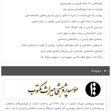
کتیبه‌های ۶۰۰ ساله فارسی در هندوستان
شماره ۱۰۱ نامۀ فرهنگستان منتشر شد
روایت یک قرن صیانت از میراث مکتوب ایران به بیان معاون کتابخانه ملی
رونمایی از اسناد کهن و مکتوب تاریخی آیین اربعین در حرم رضوی
چرا زبان فارسی در هند کم‌رنگ شد؟
ایران، اتحادیه‌ای بر بنیاد صلح و عشق است
رستاخیز شعر پارسی در رسانه‌های اجتماعی
«دره‌های حشاشین و دیگر سفرهای ایرانی»؛ روایتی از الموت، لرستان و ایلام
فراخوان هشتمین همایش ملّی زبان‌ها و گویش‌های ایران
بزرگداشت شیخ شهاب‌الدین سهروردی در سهرورد برگزار شد
درباره ما
مؤسسه پژوهشی میراث مكتوب در سال ۱۳۷۲ ش به قصد حمایت از كوشش‌های محققان
و مصححان و احیا و انتشار مهمترین آثار مكتوب فرهنگ و تمدن اسلامی و ایرانی با نام «دفتر