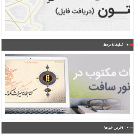
کتابخانۀ برخط
آخرین خبرها