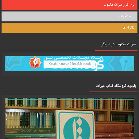
نرم افزار میراث مکتوب
اینستاگرام ما
تلگرام ما
میرات مکتوب در نورمگز
Ketabkhaneye MirasMaktoob
بازدید فروشگاه کتاب میراث