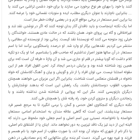
برکنار می شوند یا از حقوقشان باید دست بردارند یا طرف مقابل را وادار به انتقام می
کنند یا خود را مهیای هر نوع برخورد می سازند یا برای خود دشمن تراشی می کنند یا
…. بنابراین ناچارند با عنوان دیگری مطلب، ایده و منویات نفسانی خود را عرضه کنند.
بنا براین اسم مستعار در برخی مواقع لازم و در بعضی اوقات خطر ساز است.
اما یک نکته اینجاست و باید ناقدان آثار بدان توجه کنند که اگر در نوشتن نقد تند و
غیراخلاقی و گاه بی پروای خود، همان باشند که در حالت عادی هستند، خوانندگان را
خیلی زود متوجه می کنند که نویسندۀ نقد کیست. زمانی بود از نویسنده ای مطالبی را
منتشر می کردیم. نقدهایی برکار او وارد شد. او درصدد پاسخگویی برآمد اما با اسم
مستعار. در آن سالها هنوز اصرار نداشتیم که صاحب قلم را بشناسیم. اما او یک دو تکیه
کلام داشت که گویا بیشتر در قلم او جاری می شد و آن واژۀ « طرفه آن است که» برای
همین زود شناخته شده بود و برایش دردسر ایجاد کرد. لحن القول افراد هم از این
مقوله استثنا نیست. می توان افراد را از نثر و گویش و بیان و آهنگ کلامشان که خواه
ناخواه در قلمشان منعکس است شناخت. بنابراین اگر این عزیزان می خواهند همچنان
محبوب القلوب دوستانشان باشند، یک راهش این است که بدهند نوشتارشان را
دیگران بازنویسی کنند. مگر این که پروایی از شناخته شدن نداشته باشند و با
رنجاندن دیگران و منزوی کردن خود، راه رفته شان را همچنان طی کنند.
نکته دیگری که کنجکاوی اهل حدس و گمان را برمی انگیزد تا به مرجع ضمیر فرد
مستعار بیندیشند، این است که گاهی علاقه مندان به استخدام اسامی مستعار،
خواسته یا ناخواسته، نسبتی بین اسم اصلی و اسم جعلی خود ملحوظ می دارند که
البته این از دید تیز یک ناقد تیزبین به دور نخواهد ماند. اینان یا از اشتقاق نام اصلی،
یا ذکر نام از شهری که متولد آن بوده اند، یا صورت مقلوب از اسم خود یا نام همسر و
فرزند و غیره بهره می گیرند. دست کم بنده برای مثالهایی که زدم مصادیقی در ذهن