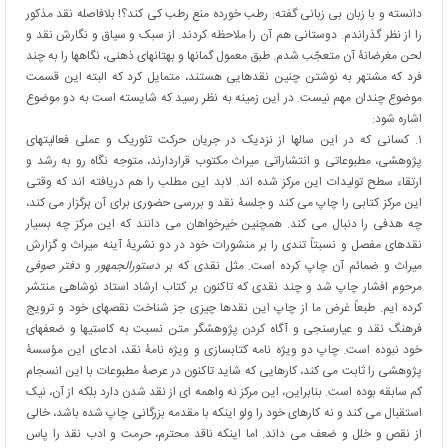
دانسته و با زبان بی زبانی گفته: رطب خورده منع رطب کی کند؟! بلافاصله نقد مذکور
را از نظر گذراندم. دوستانی هم آن را ملاحظه کردند. از سبک و سیاق و نگارش نقد و
لحن مغرضانۀ آن متعجّب شدم. طبق معمول گمانها و بهتانهای ذهنی، نگاهها را به چند
فرد که مشتهر به نوشتن چنین نقدهایی هستند، متمایل کرد که البته این قسمت
موضوع چندان مهم نیست. در این زمینه به نظر رسید که شایسته است به دو موضوع
اشاره شود:
۱. کسانی که در این سالها از نزدیک در جریان حرکت تئوریک و عملی فعالیتهای
پژوهشی، مطبوعاتی و انتشاراتی میراث مکتوب قراردارند، متوجه نگاه رو به رشد و
ارتقاء سطح تولیدات این مرکز شده اند. لابد این مطلب را هم دریافته اند که وقتی
این مرکز کتابی را چاپ می کند و جلسۀ نقد و بررسی حضوری برای آن برگزار می کند،
چه هدفی را دنبال می کند. همچنین خیرخواهان می دانند که این مرکز چه بسیار
نقدهای مفصل و نسبتاً تندی را بر منشورات خود در دو نشریۀ آینه میراث و گزارش
میراث و ضمائم آن چاپ کرده است. مثل نقدی که بر
دستورالجمهور
و
دفتر صوفی
مرحوم افشار چاپ شد و چند نقدی که تاکنون بر کتاب ارشاد استاد نوشاهی منتشر
کرده ایم. طبعاً غرض ما از چاپ این نقدها چیزی جز شناخت نقصهای خود و ترویج
فرهنگ نقد و عیارسنجی و آگاه کردن پژوهشگر متن نسبت به کاستیها و ضعفهای
خود نبوده است. چاپ دو ویژه نامه کتابسازی و ویژه نامۀ نقد، ادعای این مؤسسۀ
پژوهشی را ثابت می کند، کارهایی که شاید تاکنون در عرصۀ مطبوعات با این انسجام
کم سابقه بوده است. بنابراین، این مرکز نه واهمه ای از نقد شدن دارد بلکه از آن، نیک
استقبال می کند و نه کارهای خود را ولو اینکه با مقدمه بزرگانی چاپ شده باشد، خالی
از نقص و خلل و ضعف می داند. اما اینکه ناقد محترم، حرمت و ادب نقد را پاس