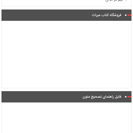
نظم نثر اللآلی
فروشگاه کتاب میراث
فایل راهنمای تصحیح متون