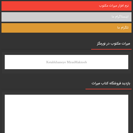
نرم افزار میراث مکتوب
اینستاگرام ما
تلگرام ما
میرات مکتوب در نورمگز
Ketabkhaneye MirasMaktoob
بازدید فروشگاه کتاب میراث