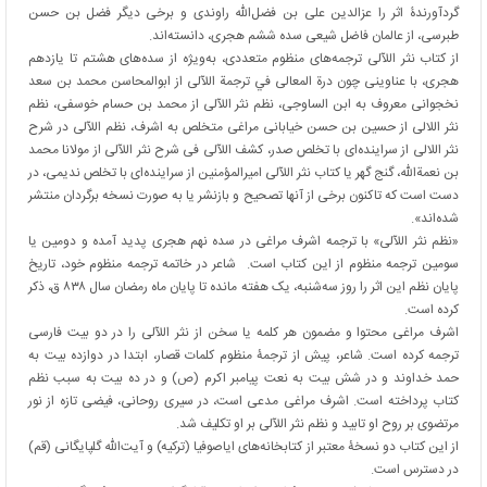
گردآورندۀ اثر را عزالدین علی بن فضل‌الله راوندی و برخی دیگر فضل بن حسن
طبرسی، از عالمان فاضل شیعی سده ششم هجری، دانسته‌اند.
از کتاب نثر اللآلی ترجمه‌های منظوم متعددی، به‌ویژه از سده‌های هشتم تا یازدهم
هجری، با عناوینی چون درة المعالى في ترجمة اللآلی از ابوالمحاسن محمد بن سعد
نخجوانی معروف به ابن الساوجی، نظم نثر اللآلی از محمد بن حسام خوسفی، نظم
نثر اللالی از حسین بن حسن خیابانی مراغی متخلص به اشرف، نظم اللآلی در شرح
نثر اللالی از سراینده‌ای با تخلص صدر، كشف اللآلى فى شرح نثر اللآلی از مولانا محمد
بن نعمة‌الله، گنج گھر یا کتاب نثر اللآلی امیرالمؤمنین از سراینده‌ای با تخلص ندیمی، در
دست است که تاکنون برخی از آنها تصحیح و بازنشر یا به صورت نسخه برگردان منتشر
شده‌اند».
«نظم نثر اللآلی» با ترجمه اشرف مراغی در سده نهم هجری پدید آمده و دومین یا
سومین ترجمه منظوم از این کتاب است. شاعر در خاتمه ترجمه منظوم خود، تاریخ
پایان نظم این اثر را روز سه‌شنبه، یک هفته مانده تا پایان ماه رمضان سال ۸۳۸ ق، ذکر
کرده است.
اشرف مراغی محتوا و مضمون هر کلمه یا سخن از نثر اللآلی را در دو بیت فارسی
ترجمه کرده است. شاعر، پیش از ترجمۀ منظوم کلمات قصار، ابتدا در دوازده بیت به
حمد خداوند و در شش بیت به نعت پیامبر اکرم (ص) و در ده بیت به سبب نظم
کتاب پرداخته است. اشرف مراغی مدعی است، در سیری روحانی، فیضی تازه از نور
مرتضوی بر روح او تابید و نظم نثر اللآلی بر او تکلیف شد.
از این کتاب دو نسخۀ معتبر از کتابخانه‌های ایاصوفیا (ترکیه) و آیت‌الله گلپایگانی (قم)
در دسترس است.