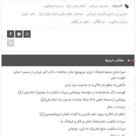
کلیدواژه :
اشرف مراغی
امام علی (ع)
ترجمۀ منظوم
حسین بن حسن اشرف مراغی
سخنان حکمت‌آمیز امام علی (ع)
علی تقوی
میراث مکتوب
نثر اللآلی
نظم نثر اللآلی
مطالب مرتبط
میراث‌بانِ نستوهِ فرهنگ ایران؛ سی‌وپنج سال مجاهدت دکتر اکبر ایرانی در مسیر احیای
هویت ملی
نگاهی به «نظم نثر اللآلی» به مناسبت عید غدیر
فهرست آثار منتشرشده در مؤسسۀ پژوهشی میراث مکتوب با موضوع امام علی (ع)
رونمایی از نسخه خطی ۵۰۸ ساله مناجات منسوب به امام علی(ع)
میراثِ در خطر
«نظم نثر اللآلی» پیوند شعر فارسی با کلمات قصار امیرالمومنین(ع)
میراث مکتوب، شناسنامۀ دانش و فکر و فرهنگ ما
میراث مکتوب منبع علمی‌اند نه شیء موزه‌ای