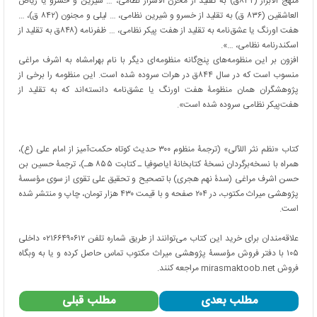
منهج الأبرار (۸۳۲ق) به تقلید از مخزن الاسرار نظامی، … شیرین و خسرو یا ریاض
العاشقین (۸۳۶ ق) به تقلید از خسرو و شیرین نظامی، … لیلی و مجنون (۸۴۲ ق)، …
هفت اورنگ یا عشق‌نامه به تقلید از هفت پیکر نظامی، … ظفرنامه (۸۴۸ق به تقلید از
اسکندرنامه نظامی، …».
افزون بر این منظومه‌های پنج‌گانه منظومه‌ای دیگر با نام بهرامشاه به اشرف مراغی
منسوب است که در سال ۸۴۴ق در هرات سروده شده است. این منظومه را برخی از
پژوهشگران همان منظومۀ هفت اورنگ یا عشق‌نامه دانسته‌اند که به تقلید از
هفت‌پیکر نظامی سروده شده است».
کتاب «نظم نثر اللآلی» (ترجمۀ منظوم ۳۰۰ حدیث کوتاه حکمت‌آمیز از امام علی (ع)،
همراه با نسخه‌برگردان نسخۀ کتابخانۀ ایاصوفیا ـ کتابت ۸۵۵ هـ)، ترجمۀ حسین بن
حسن اشرف مراغی (سدۀ نهم هجری) با تصحیح و تحقیق علی تقوی از سوی مؤسسۀ
پژوهشی میراث مکتوب، در ۲۰۴ صفحه و با قیمت ۴۳۰ هزار تومان، چاپ و منتشر شده
است.
علاقه‌مندان برای خرید این کتاب می‌توانند از طریق شماره تلفن ۰۲۱۶۶۴۹۰۶۱۲ داخلی
۱۰۵ با دفتر فروش مؤسسۀ پژوهشی میراث مکتوب تماس حاصل کرده و یا به وبگاه
فروش
mirasmaktoob.net
مراجعه کنند.
مطلب بعدی
مطلب قبلی