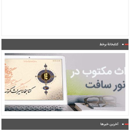
کتابخانۀ برخط
آخرین خبرها