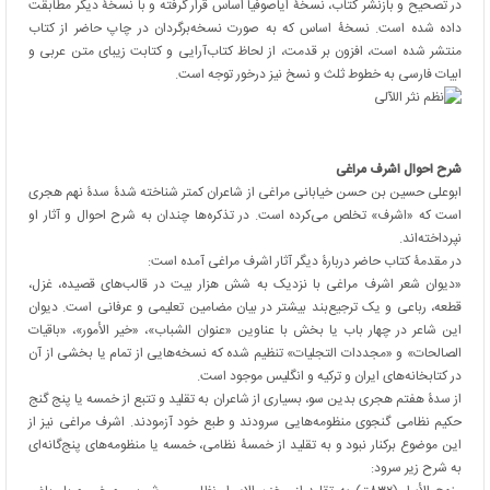
در تصحیح و بازنشر کتاب، نسخۀ ایاصوفیا اساس قرار گرفته و با نسخۀ دیگر مطابقت
داده شده است. نسخۀ اساس که به صورت نسخه‌برگردان در چاپ حاضر از کتاب
منتشر شده است، افزون بر قدمت، از لحاظ کتاب‌آرایی و کتابت زیبای متن عربی و
ابیات فارسی به خطوط ثلث و نسخ نیز درخور توجه است.
شرح احوال اشرف مراغی
ابوعلی حسین بن حسن خیابانی مراغی از شاعران کمتر شناخته شدۀ سدۀ نهم هجری
است که «اشرف» تخلص می‌کرده است. در تذکره‌ها چندان به شرح احوال و آثار او
نپرداخته‌اند.
در مقدمۀ کتاب حاضر دربارۀ دیگر آثار اشرف مراغی آمده است:
«دیوان شعر اشرف مراغی با نزدیک به شش هزار بیت در قالب‌های قصیده، غزل،
قطعه، رباعی و یک ترجیع‌بند بیشتر در بیان مضامین تعلیمی و عرفانی است. دیوان
این شاعر در چهار باب یا بخش با عناوین «عنوان الشباب»، «خیر الأمور»، «باقیات
الصالحات» و «مجددات التجليات» تنظیم شده که نسخه‌هایی از تمام یا بخشی از آن
در کتابخانه‌های ایران و ترکیه و انگلیس موجود است.
از سدۀ هفتم هجری بدین سو، بسیاری از شاعران به تقلید و تتبع از خمسه یا پنج گنج
حکیم نظامی گنجوی منظومه‌هایی سرودند و طبع خود آزمودند. اشرف مراغی نیز از
این موضوع برکنار نبود و به تقلید از خمسۀ نظامی، خمسه یا منظومه‌های پنج‌گانه‌ای
به شرح زیر سرود: