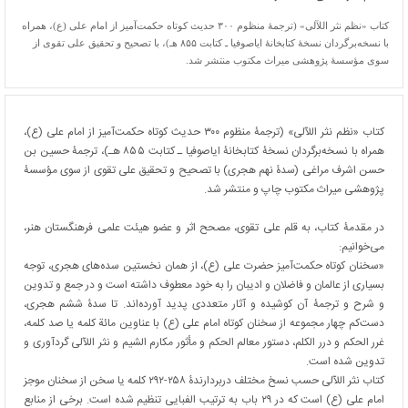
کتاب «نظم نثر اللآلی» (ترجمۀ منظوم ۳۰۰ حدیث کوتاه حکمت‌آمیز از امام علی (ع)، همراه
با نسخه‌برگردان نسخۀ کتابخانۀ ایاصوفیا ـ کتابت ۸۵۵ هـ)، با تصحیح و تحقیق علی تقوی از
سوی مؤسسۀ پژوهشی میراث مکتوب منتشر شد.
کتاب «نظم نثر اللآلی» (ترجمۀ منظوم ۳۰۰ حدیث کوتاه حکمت‌آمیز از امام علی (ع)،
همراه با نسخه‌برگردان نسخۀ کتابخانۀ ایاصوفیا ـ کتابت ۸۵۵ هـ)، ترجمۀ حسین بن
حسن اشرف مراغی (سدۀ نهم هجری) با تصحیح و تحقیق علی تقوی از سوی مؤسسۀ
پژوهشی میراث مکتوب چاپ و منتشر شد.
در مقدمۀ کتاب، به قلم علی تقوی، مصحح اثر و عضو هیئت علمی فرهنگستان هنر،
می‌خوانیم:
«سخنان کوتاه حکمت‌آمیز حضرت علی (ع)، از همان نخستین سده‌های هجری، توجه
بسیاری از عالمان و فاضلان و ادیبان را به خود معطوف داشته است و در جمع و تدوین
و شرح و ترجمۀ آن کوشیده و آثار متعددی پدید آورده‌اند. تا سدۀ ششم هجری،
دست‌کم چهار مجموعه از سخنان کوتاه امام علی (ع) با عناوین مائة كلمه يا صد كلمه،
غرر الحكم و درر الكلم، دستور معالم الحكم و مأثور مکارم الشيم و نثر اللآلی گردآوری و
تدوین شده است.
کتاب نثر اللآلى حسب نسخ مختلف دربردارندۀ ۲۵۸-۲۹۲ کلمه یا سخن از سخنان موجز
امام علی (ع) است که در ۲۹ باب به ترتیب الفبایی تنظیم شده است. برخی از منابع