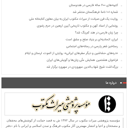
کتیبه‌های ۶۰۰ ساله فارسی در هندوستان
شماره ۱۰۱ نامۀ فرهنگستان منتشر شد
روایت یک قرن صیانت از میراث مکتوب ایران به بیان معاون کتابخانه ملی
رونمایی از اسناد کهن و مکتوب تاریخی آیین اربعین در حرم رضوی
چرا زبان فارسی در هند کم‌رنگ شد؟
ایران، اتحادیه‌ای بر بنیاد صلح و عشق است
رستاخیز شعر پارسی در رسانه‌های اجتماعی
«دره‌های حشاشین و دیگر سفرهای ایرانی»؛ روایتی از الموت، لرستان و ایلام
فراخوان هشتمین همایش ملّی زبان‌ها و گویش‌های ایران
بزرگداشت شیخ شهاب‌الدین سهروردی در سهرورد برگزار شد
درباره ما
مؤسسه پژوهشی میراث مكتوب در سال ۱۳۷۲ ش به قصد حمایت از كوشش‌های محققان
و مصححان و احیا و انتشار مهمترین آثار مكتوب فرهنگ و تمدن اسلامی و ایرانی با نام «دفتر