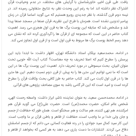
یافت. طی قرن اخیر، خاورشناسان با گرایش های مختلف، در عدم وحیانیت قرآن
اشتراک نظر داشته اند اما به رغم این وحدت نظر، به نتایج متفاوتی رسیده اند. در
نیمه دوم قرن گذشته، با نظر جدیدی روبرو هستیم که می گوید اساسا قرآن در زمان
پیامبر تدوین نشده است. همزمان با طرح این نظریه، قرآن صنعا در مسجد صنعا پیدا
شد و مشخص شد که سابقه این پوست برگ ها به قرن اول هجری می رسد. اهمیت
کتاب حاضر در این است که مجموعه ای از قرآن ها را گردآوری کرده اند که نشان می
دهد رسم الخط پوست برگ ها مربوط به قرن اول است و از قرن اول تجاوز نمی کند.
در ادامه،
محمدسعید بیلکار،
استاد دانشگاه تهران، اظهار داشت: ما ابتدا باید این
پرسش را مطرح کنیم که اصلا تحریف به چه معناست؟ کتاب آیت الله خویی تحت
عنوان البیان، بحث مبسوطی در مورد تحریف دارد. اهمیت این پوست برگ ها در این
است که ما نمی توانیم این متن ها را به پیش از قرن دوم نسبت دهیم. این ها متن
ها را در قرن اول ثابت می کند. کتاب حاضر به طرز کافی بحث وثاقت قرآن را مطرح
کرده است و امید است که این اثر گامی باشد به سوی مصاحف پژوهی های قرآنی.
در ادامه،
محمدحسن سعید،
به عنوان نماینده ناشر، ابراز داشت: واسطه رحمت الهی،
شخص عالم امکان، حضرت محمد(ص) است. حضرت علی(ع) می گوید قرآن هم
امرکننده، هم نهی کننده، هم ساکت و هم سخنگو است. همان طور که حفاظت از جسم
و جان ولی خدا بر ما واجب است، حفاظت از ظاهر و باطن قرآن بر ما واجب است.
این کار سید کمال سید جوادی را در رده فعالیت کسانی می دانم که از جسم امامشان
دفاع می کردند. انتشارات ما دست یاری می دهد به هر کسی که بخواهد از ظاهر و