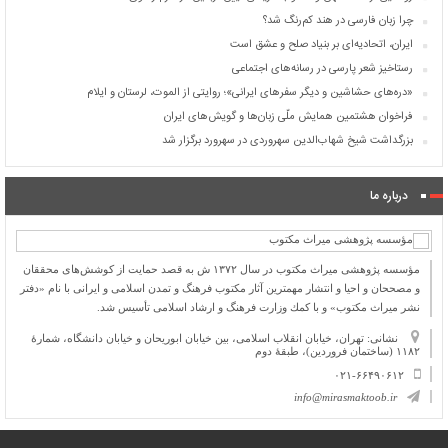
چرا زبان فارسی در هند کم‌رنگ شد؟
ایران، اتحادیه‌ای بر بنیاد صلح و عشق است
رستاخیز شعر پارسی در رسانه‌های اجتماعی
«دره‌های حشاشین و دیگر سفرهای ایرانی»؛ روایتی از الموت، لرستان و ایلام
فراخوان هشتمین همایش ملّی زبان‌ها و گویش‌های ایران
بزرگداشت شیخ شهاب‌الدین سهروردی در سهرورد برگزار شد
درباره ما
مؤسسه پژوهشی میراث مكتوب در سال ۱۳۷۲ ش به قصد حمایت از كوشش‌های محققان
و مصححان و احیا و انتشار مهمترین آثار مكتوب فرهنگ و تمدن اسلامی و ایرانی با نام «دفتر
نشر میراث مكتوب» و با كمك وزارت فرهنگ و ارشاد اسلامی تأسیس شد.
نشانی: تهران، خیابان انقلاب اسلامی، بین خیابان ابوریحان و خیابان دانشگاه، شمارۀ
۱۱۸۲ (ساختمان فروردین)، طبقۀ دوم
۰۲۱-۶۶۴۹۰۶۱۲
info@mirasmaktoob.ir