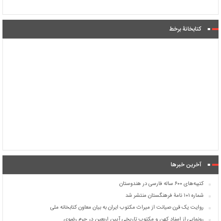
کتابخانۀ برخط
آخرین خبرها
کتیبه‌های ۶۰۰ ساله فارسی در هندوستان
شماره ۱۰۱ نامۀ فرهنگستان منتشر شد
روایت یک قرن صیانت از میراث مکتوب ایران به بیان معاون کتابخانه ملی
رونمایی از اسناد کهن و مکتوب تاریخی آیین اربعین در حرم رضوی