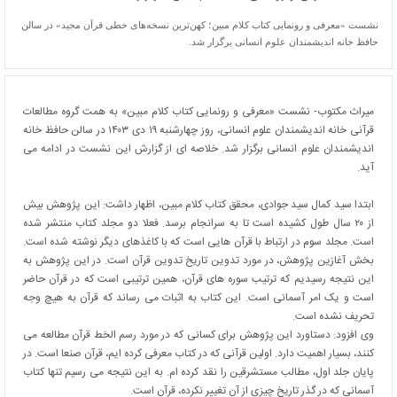
نشست «معرفی و رونمایی کتاب کلام مبین؛ کهن‌ترین نسخه‌های خطی قرآن مجید» در سالن
حافظ خانه اندیشمندان علوم انسانی برگزار شد.
میراث مکتوب- نشست «معرفی و رونمایی کتاب کلام مبین» به همت گروه مطالعات
قرآنی خانه اندیشمندان علوم انسانی، روز چهارشنبه ۱۹ دی ۱۴۰۳ در سالن حافظ خانه
اندیشمندان علوم انسانی برگزار شد. خلاصه ای از گزارش این نشست در ادامه می
آید.
ابتدا
سید کمال سید جوادی،
محقق کتاب کلام مبین، اظهار داشت: این پژوهش بیش
از ۲۰ سال طول کشیده است تا به سرانجام برسد. فعلا دو مجلد کتاب منتشر شده
است. مجلد سوم در ارتباط با قرآن هایی است که با کاغذهای دیگر نوشته شده است.
بخش آغازین پژوهش، در مورد تدوین تاریخ تدوین قرآن است. در این پژوهش به
این نتیجه رسیدیم که ترتیب سوره های قرآن، همین ترتیبی است که در قرآن حاضر
است و یک امر آسمانی است. این کتاب به اثبات می رساند که قرآن به هیچ وجه
تحریف نشده است.
وی افزود: دستاورد این پژوهش برای کسانی که در مورد رسم الخط قرآن مطالعه می
کنند، بسیار اهمیت دارد. اولین قرآنی که در کتاب معرفی کرده ایم، قرآن صنعا است. در
پایان جلد اول، مطالب مستشرقین را نقد کرده ام. به این نتیجه می رسیم تنها کتاب
آسمانی که در گذر تاریخ چیزی از آن تغییر نکرده، قرآن است.