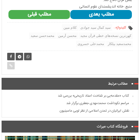
بطن قرآن دفاع کند.
منبع:
خانه اندیشمندان علوم انسانی
مطلب بعدی
مطلب قبلی
کلیدواژه :
سید کمال سید جوادی
کلام مبین
کهن‌ترین نسخه‌های خطی قرآن مجید
محسن آرمین
محمدحسن سعید
محمدسعید بیلکار
محمدعلی خسروی
مطالب مرتبط
کتاب «مقدمه‌یی بر شناخت اسناد تاریخی» بررسی شد
مراسم نکوداشت محمدمهدی جعفری برگزار شد
نقش ایرانیان در تمدن اسلامى از نظر لویى ماسینیون
فروشگاه کتاب میراث