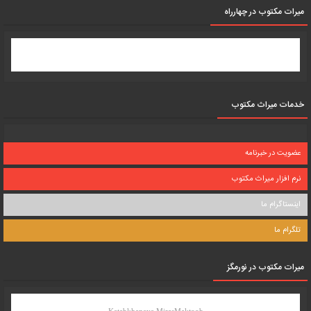
میرات مکتوب در چهارراه
خدمات میراث مکتوب
عضویت در خبرنامه
نرم افزار میراث مکتوب
اینستاگرام ما
تلگرام ما
میرات مکتوب در نورمگز
Ketabkhaneye MirasMaktoob