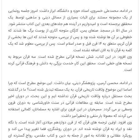
در ادامه،
محمدعلی خسروی،
استاد حوزه و دانشگاه، ابراز داشت: امروز جلسه رونمایی
از یک مجموعه مستند برای اثبات بسیاری از مسائل دینی و مذهبی توسط یک
محققق برجسته است و امیدواریم در آینده هم جلدهای بعدی این کتاب منتشر شود.
در سال ۵۱ در مسجد صنعای یمن، کارگان متوجه آثاری از پوست برگ ها شدند که
خطوطی بر آن ها نوشته شده بود و پس از بررسی، متوجه شدند که این ها بخشی از
قرآن کریم، متعلق به ۱۴ قرن قبل و صدر اسلام است. پس از بررسی، معلوم شد که یک
کلمه به قرآن تا به الان اضافه نشده است.
وی افزود: در این کتاب، شش نسخه قرآنی مطرح شده است. سه قرآن مربوط به
نسخه های خطی است. محقق این کار، خدمت بزرگی به دانش و فرهنگ قرآنی کرده
است.
در ادامه،
محسن آرمین،
پژوهشگر دینی، بیان داشت: این موضع مطرح است که چرا
اساسا این موضوع وثاقت تاریخی قرآن، به یک مسئله تبدیل شده است؟ ما در گذشته
بحث مستقل درباره وثاقت تاریخی قرآن نداشته ایم و این بحث، در دوران اخیر
مطرح شده است. سابقه ی مطالعات قرآنی در سنت خاورشناسی به دوران قرون
وسطی بر می گردد. مسیحیان در این قرون برای اشاره به مسلمانان، کلماتی استفاده
می کردند که معمولا بار منفی و تحقیرآمیز داشت.
وی افزود: اولین ترجمه های قرآن که از قرن دوازدهم میلادی آغاز شده است، با نگاه
نقد و ایراد به قرآن نوشته شده اند. در دوران روشنگری، فضا تغییر پیدا می کند و
رویکرد عقلانی و نقادانه به امور از جمله به دین و کتاب مقدس، رواج گسترده ای