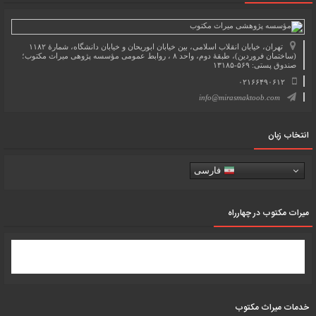
تهران، خیابان انقلاب اسلامی، بین خیابان ابوریحان و خیابان دانشگاه، شمارۀ ۱۱۸۲
(ساختمان فروردین)، طبقۀ دوم، واحد ۸ ، روابط عمومی مؤسسه پژوهی میراث مکتوب؛
صندوق پستی: ۵۶۹-۱۳۱۸۵
۰۲۱۶۶۴۹۰۶۱۲
info@mirasmaktoob.com
انتخاب زبان
فارسی
میرات مکتوب در چهارراه
خدمات میراث مکتوب