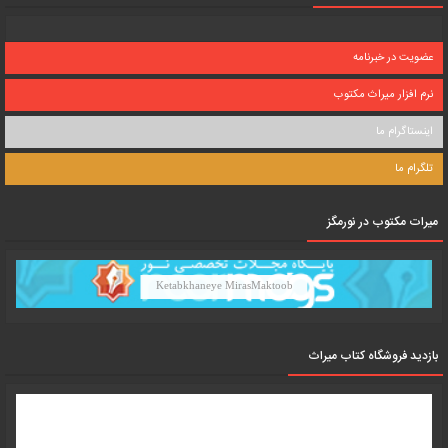
عضویت در خبرنامه
نرم افزار میراث مکتوب
اینستاگرام ما
تلگرام ما
میرات مکتوب در نورمگز
Ketabkhaneye MirasMaktoob
بازدید فروشگاه کتاب میراث