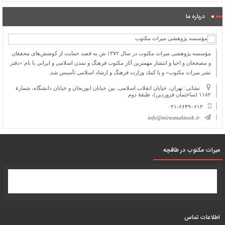
درباره ما
مؤسسه پژوهشی میراث مكتوب در سال ۱۳۷۲ ش به قصد حمایت از كوشش‌های محققان
و مصححان و احیا و انتشار مهمترین آثار مكتوب فرهنگ و تمدن اسلامی و ایرانی با نام «دفتر
نشر میراث مكتوب» و با كمك وزارت فرهنگ و ارشاد اسلامی تأسیس شد.
نشانی: تهران، خیابان انقلاب اسلامی، بین خیابان ابوریحان و خیابان دانشگاه، شمارۀ
۱۱۸۲ (ساختمان فروردین)، طبقۀ دوم
۰۲۱-۶۶۴۹۰۶۱۲
info@mirasmaktoob.ir
میرات مکتوب در طاقچه
اطلاعات تماس