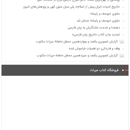
رونمایی از کهن‌ترین نسخه کامل مورخ فارسی قرآن در کتابخانه ملی
«تاریخ ادبیات ایران پیش از اسلام»؛ پلی میان متون کهن و پژوهش‌های امروز
مثنوی «یوسف و زلیخا»
مثنوی «یوسف و زلیخا» منتشر شد
دهخدا و خدمت ماندگارش به زبان فارسی
تجدید چاپ کتاب «تاریخ زبان فارسی»
گزارش تصویری یکصد و چهاردهمین محفل ماهانۀ میراث مکتوب
وقف و قدردانی، دو فضیلت فراموش شده
گزارش تصویری یکصد و سیزدهمین محفل ماهانه میراث مکتوب
فروشگاه کتاب میراث