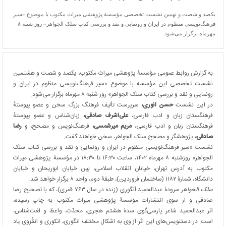
یکصد و شصت و نهمین نشست تخصصی مؤسسۀ پژوهشی میراث مکتوب با موضوع «سیر
فرهنگ‌نویسی منظوم در ایران و رونمایی و نقد و بررسی کتاب سلک الجواهر» روز شنبه ۸
مهرماه برگزار می‌شود.
به گزارش روابط عمومی مؤسسۀ پژوهشی میراث مکتوب، یکصد و شصت و هشتمین
نشست تخصصی این مؤسسه با موضوع «سیر فرهنگ‌نویسی منظوم در ایران و
رونمایی و نقد و بررسی کتاب سلک الجواهر» روز شنبه ۸ مهرماه برگزار می‌شود.
در این نشست
حسن انوری،
سرپرست تألیف فرهنگ بزرگ سخن و عضو پیوستهٔ
فرهنگستان زبان و ادب فارسی،
علی‌اشرف صادقی،
زبان‌شناس و عضو پیوستهٔ
فرهنگستان زبان و ادب فارسی،
مریم میرشمسی،
فرهنگ‌نویس و مصحح، و
رضا
صادقی،
پژوهشگر و مصحح سلک الجواهر، سخن خواهند گفت.
نشست «سیر فرهنگ‌نویسی منظوم در ایران و رونمایی و نقد و بررسی کتاب سلک
الجواهر» روزشنبه ۸ مهرماه ۱۴۰۲، ساعت ۱۶:۳۰ تا ۱۸:۳۰ در مؤسسۀ پژوهشی میراث
مکتوب به آدرس تهران، خیابان انقلاب اسلامی، بین خیابان ابوریحان و خیابان
دانشگاه، شمارۀ ۱۱۸۲ (ساختمان فروردین)، طبقۀ دوم، واحد ۸ برگزار خواهد شد.
سلک الجواهر
سرودۀ عبدالحمید اَنگوری (زنده در سال ۷۶۳ قمری)، که با تصحیح رضا
صادقی و از سوی انتشارات مؤسسۀ پژوهشی میراث مکتوب به چاپ رسیده،
اثر عبدالحمید شاعر پارسی‌گوی سدۀ هشتم هجری، محدّث، واعظ و لغت‌شناس،
است. در دستنویس‌های این اثر از وی به اشکال مختلف انگوری، انکوری و انقُرَوی یاد