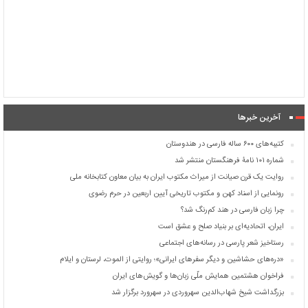
آخرین خبرها
کتیبه‌های ۶۰۰ ساله فارسی در هندوستان
شماره ۱۰۱ نامۀ فرهنگستان منتشر شد
روایت یک قرن صیانت از میراث مکتوب ایران به بیان معاون کتابخانه ملی
رونمایی از اسناد کهن و مکتوب تاریخی آیین اربعین در حرم رضوی
چرا زبان فارسی در هند کم‌رنگ شد؟
ایران، اتحادیه‌ای بر بنیاد صلح و عشق است
رستاخیز شعر پارسی در رسانه‌های اجتماعی
«دره‌های حشاشین و دیگر سفرهای ایرانی»؛ روایتی از الموت، لرستان و ایلام
فراخوان هشتمین همایش ملّی زبان‌ها و گویش‌های ایران
بزرگداشت شیخ شهاب‌الدین سهروردی در سهرورد برگزار شد