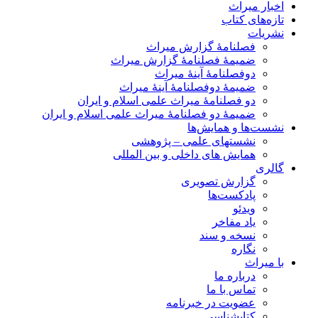
اخبار میراث
تازه‌های کتاب
نشریات
فصلنامۀ گزارش میراث
ضمیمۀ فصلنامۀ گزارش میراث
دوفصلنامۀ آینۀ میراث
ضمیمۀ دوفصلنامۀ آینۀ میراث
دو فصلنامۀ میراث علمی اسلام و ایران
ضمیمۀ دو فصلنامۀ میراث علمی اسلام و ایران
نشست‌ها و همایش‌ها
نشستهای علمی – پژوهشی
همایش های داخلی و بین المللی
گالری
گزارش تصویری
پادکست‌ها
ویدئو
یاد مفاخر
نسخه و سند
نگاره
با میراث
درباره ما
تماس با ما
عضویت در خبرنامه
کتابشناسی