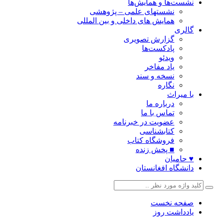
نشست‌ها و همایش‌ها
نشستهای علمی – پژوهشی
همایش های داخلی و بین المللی
گالری
گزارش تصویری
پادکست‌ها
ویدئو
یاد مفاخر
نسخه و سند
نگاره
با میراث
درباره ما
تماس با ما
عضویت در خبرنامه
کتابشناسی
فروشگاه کتاب
■ پخش زنده
♥ حامیان
دانشگاه افغانستان
صفحه نخست
یادداشت روز