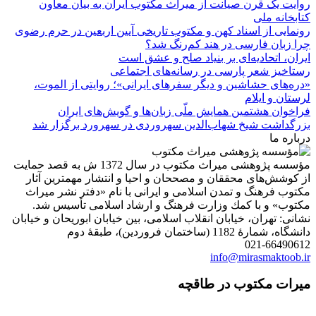
روایت یک قرن صیانت از میراث مکتوب ایران به بیان معاون
کتابخانه ملی
رونمایی از اسناد کهن و مکتوب تاریخی آیین اربعین در حرم رضوی
چرا زبان فارسی در هند کم‌رنگ شد؟
ایران، اتحادیه‌ای بر بنیاد صلح و عشق است
رستاخیز شعر پارسی در رسانه‌های اجتماعی
«دره‌های حشاشین و دیگر سفرهای ایرانی»؛ روایتی از الموت،
لرستان و ایلام
فراخوان هشتمین همایش ملّی زبان‌ها و گویش‌های ایران
بزرگداشت شیخ شهاب‌الدین سهروردی در سهرورد برگزار شد
درباره ما
مؤسسه پژوهشی میراث مكتوب در سال 1372 ش به قصد حمایت
از كوشش‌های محققان و مصححان و احیا و انتشار مهمترین آثار
مكتوب فرهنگ و تمدن اسلامی و ایرانی با نام «دفتر نشر میراث
مكتوب» و با كمك وزارت فرهنگ و ارشاد اسلامی تأسیس شد.
نشانی: تهران، خیابان انقلاب اسلامی، بین خیابان ابوریحان و خیابان
دانشگاه، شمارۀ 1182 (ساختمان فروردین)، طبقۀ دوم
021-66490612
info@mirasmaktoob.ir
میرات مکتوب در طاقچه