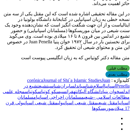
حائز اهمیت می‌داند.
در این مقاله تحقیقی اشاره شده است که این مقتل یکی از سه متن
نسخه خطی به زبان اسپانیایی در کتابخانۀ دانشگاه بولونیا در
ایتالیاست و از آن جهت شگفت انگیز است که نشان‌دهنده وجود یک
سنت شیعی در میان موریسکوها (مسلمانان اسپانیایی) و حضور
تشیع در اندلس بین قرون ۸ تا ۱۶ میلادی بوده است. وی می‌گوید
برای نخستین بار در سال ۱۹۷۲ خوان پنیا Juan Penella در خصوص
این متن و محتوای شیعی آن تحقیق کرد.
متن مقاله دکتر کوتیاس که به زبان انگلیسی پیوست است
مطلب قبلی
مطلب بعدی
کلیدواژه :
Juan
Journal of Shi`a Islamic Studies
corónica
Penella
اسپانیا
اسلام‌شناسی
اندلس
ایران‌شناسی
تشیع
تشیع در
اندلس
خوان پنیا
دانشگاه آلیكانته
فرانسیسكو كوتیاس
كوتیاس
مجله علمی
مطالعات اسلامی –شیعی
مسلمانان اخراجی اسپانیا
مسلمانان
اسپانیا
مقتل شیعی
مقتل شیعی اسپانیولی
مقتل شیعی اسپانیولی قرن
17 میلادی
موریسكوها