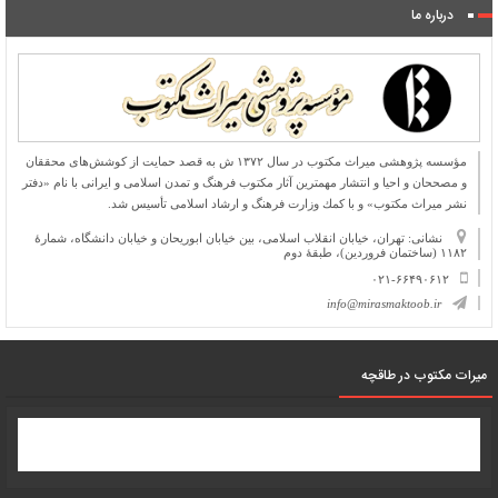
درباره ما
مؤسسه پژوهشی میراث مكتوب در سال ۱۳۷۲ ش به قصد حمایت از كوشش‌های محققان
و مصححان و احیا و انتشار مهمترین آثار مكتوب فرهنگ و تمدن اسلامی و ایرانی با نام «دفتر
نشر میراث مكتوب» و با كمك وزارت فرهنگ و ارشاد اسلامی تأسیس شد.
نشانی: تهران، خیابان انقلاب اسلامی، بین خیابان ابوریحان و خیابان دانشگاه، شمارۀ
۱۱۸۲ (ساختمان فروردین)، طبقۀ دوم
۰۲۱-۶۶۴۹۰۶۱۲
info@mirasmaktoob.ir
میرات مکتوب در طاقچه