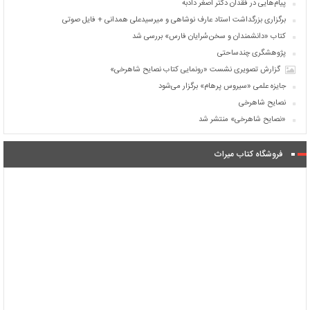
پیام‌هایی در فقدان دکتر اصغر دادبه
برگزاری بزرگداشت استاد عارف نوشاهی و میرسیدعلی همدانی + فایل صوتی
کتاب «دانشمندان و سخن‌سُرایان فارس» بررسی شد
پژوهشگری چندساحتی
گزارش تصویری نشست «رونمایی کتاب نصایح شاهرخی»
جایزه علمی «سیروس پرهام» برگزار می‌شود
نصایح شاهرخی
«نصایح شاهرخی» منتشر شد
فروشگاه کتاب میراث