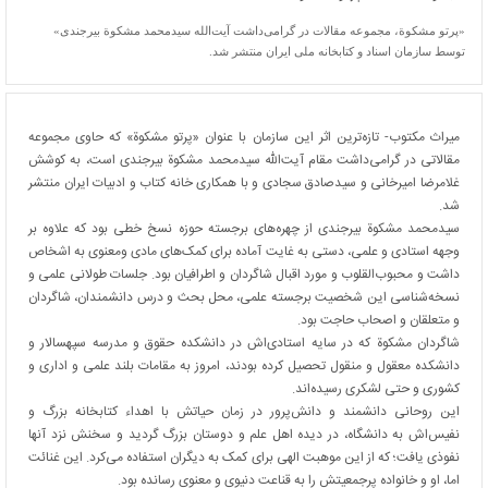
«پرتو مشکوة، مجموعه مقالات در گرامی‌داشت آیت‌الله سیدمحمد مشکوة بیرجندی»
توسط سازمان اسناد و کتابخانه ملی ایران منتشر شد.
میراث مکتوب- تازه‌­ترین اثر این سازمان با عنوان «پرتو مشکوة» که حاوی مجموعه
مقالاتی در گرامی‌داشت مقام آیت‌الله سیدمحمد مشکوة بیرجندی است، به کوشش
غلامرضا امیرخانی و سیدصادق سجادی و با همکاری خانه کتاب و ادبیات ایران منتشر
شد.
سیدمحمد مشکوة بیرجندی از چهره‌­های برجسته حوزه نسخ خطی بود که علاوه بر
وجهه استادی و علمی، دستی به غایت آماده برای کمک‌های مادی ومعنوی به اشخاص
داشت و محبوب‌القلوب و مورد اقبال شاگردان و اطرافیان بود. جلسات طولانی علمی و
نسخه‌شناسی این شخصیت برجسته علمی، محل بحث و درس دانشمندان، شاگردان
و متعلقان و اصحاب حاجت بود.
شاگردان مشکوة که در سایه استادی‌اش در دانشکده حقوق و مدرسه سپهسالار و
دانشکده معقول و منقول تحصیل کرده­ بودند، امروز به مقامات بلند علمی و اداری و
کشوری و حتی لشکری رسیده­‌اند.
این روحانی دانشمند و دانش‌پرور در زمان حیاتش با اهداء کتابخانه بزرگ و
نفیس‌اش به دانشگاه، در دیده اهل علم و دوستان بزرگ گردید و سخنش نزد آنها
نفوذی یافت؛ که از این موهبت‌ الهی برای کمک به دیگران استفاده می‌کرد. این غنائت
اما، او و خانواده پرجمعیتش را به قناعت دنیوی و معنوی رسانده بود.