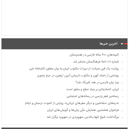
آخرین خبرها
کتیبه‌های ۶۰۰ ساله فارسی در هندوستان
شماره ۱۰۱ نامۀ فرهنگستان منتشر شد
روایت یک قرن صیانت از میراث مکتوب ایران به بیان معاون کتابخانه ملی
رونمایی از اسناد کهن و مکتوب تاریخی آیین اربعین در حرم رضوی
چرا زبان فارسی در هند کم‌رنگ شد؟
ایران، اتحادیه‌ای بر بنیاد صلح و عشق است
رستاخیز شعر پارسی در رسانه‌های اجتماعی
«دره‌های حشاشین و دیگر سفرهای ایرانی»؛ روایتی از الموت، لرستان و ایلام
فراخوان هشتمین همایش ملّی زبان‌ها و گویش‌های ایران
بزرگداشت شیخ شهاب‌الدین سهروردی در سهرورد برگزار شد