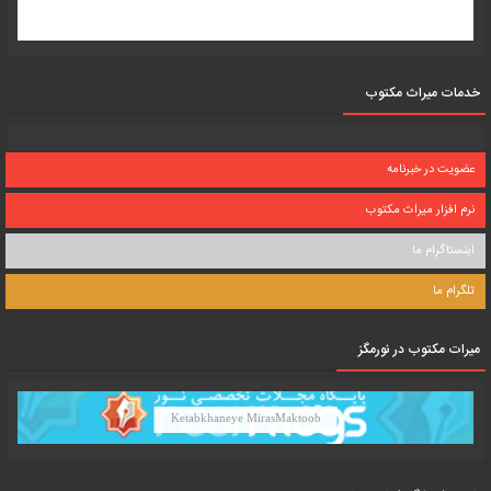
خدمات میراث مکتوب
عضویت در خبرنامه
نرم افزار میراث مکتوب
اینستاگرام ما
تلگرام ما
میرات مکتوب در نورمگز
Ketabkhaneye MirasMaktoob