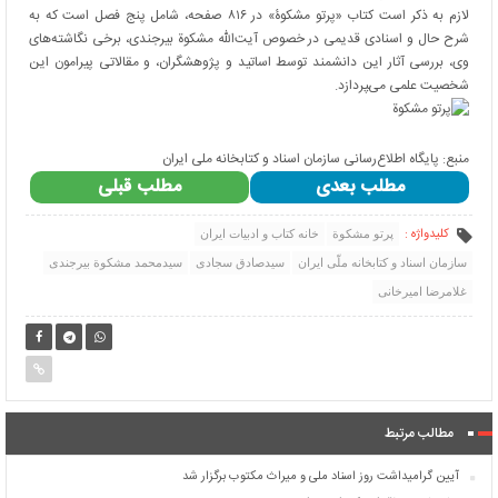
لازم به ذکر است کتاب «پرتو مشکوۀ» در ۸۱۶ صفحه، شامل پنج فصل است که به
شرح حال و اسنادی قدیمی در خصوص آیت‌الله مشکوة بیرجندی، برخی نگاشته‌­های
وی، بررسی آثار این دانشمند توسط اساتید و پژوهشگران، و مقالاتی پیرامون این
شخصیت علمی می‌‍­پردازد.
منبع: پایگاه اطلاع‌رسانی سازمان اسناد و کتابخانه ملی ایران
مطلب بعدی
مطلب قبلی
کلیدواژه :
پرتو مشکوة
خانه کتاب و ادبیات ایران
سازمان اسناد و کتابخانه ملّی ایران
سیدصادق سجادی
سیدمحمد مشکوة بیرجندی
غلامرضا امیرخانی
مطالب مرتبط
آیین گرامیداشت روز اسناد ملی و میراث مکتوب برگزار شد