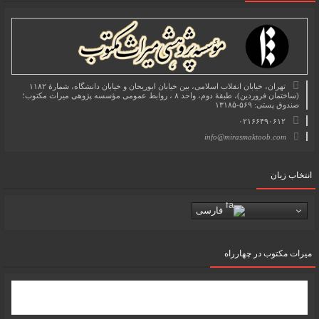
تهران، خیابان انقلاب اسلامی، بین خیابان ابوریحان و خیابان دانشگاه، شمارۀ ۱۱۸۲
(ساختمان فروردین)، طبقۀ دوم، واحد ۸ ، روابط عمومی مؤسسه پژوهی میراث مکتوب؛
صندوق پستی: ۵۶۹-۱۳۱۸۵
۰۲۱۶۶۴۹۰۶۱۲
info@mirasmaktoob.com
انتخاب زبان
فارسی
میرات مکتوب در چهارراه