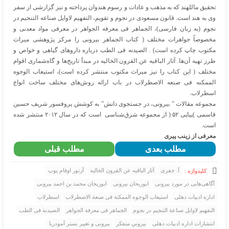
تحقیق ماللهند که به مذهب و عادات و رسوم هندوان پرداخته و نیز گزارشی از سفر
وی به هند است. قانون مسعودی در نجوم و تقویم، التفهیم لاوایل صناعه التنجیم در
نجوم (به زبان فارسی)، الجماهر فی معرفه الجواهر در معرفی مواد معدنی و
مخصوصاً جواهرات مختلف ( کتاب الجماهر بیرونی را مرکز پژوهشی میراث
مکتوب چاپ کرده است) . الصیدنه فی الطب درباره داروهای گیاهی و خواص و
طرز تهیه آن‌ها. آثار الباقیه عن القرون الخالیه در مبدأ تاریخ‌ها و گاه‌شماری اقوام
مختلف ( این کتاب را نیز میراث مکتوب منتشر کرده است)، استیعاب الوجوه
الممکنه فی صنعه الاصطرلاب در باب ارائه روش‌های مختلف ساخت انواع
اسطرلاب.
مجموعه مقالات ” بیرونی، در جستجوی دانش” به کوشش پروفسور شریف حسین
قاسمی )پیاپی ۵۲ ( از مجموعه شرق‌شناسی است که در سال ۲۰۱۲ منتشر شده
است.
معرفی از زینب پیری
مطلب بعدی
مطلب قبلی
آ. جفری
آثار الباقیه عن القرون الخالیه
آرتور اوفام پوپ
کلیدواژه :
آگاهی‌هایی در مورد بیرونی
ابوریحان بیرونی
ابوریحان محمد بن احمد بیرونی
اداره ادبیات دهلی
استیعاب الوجوه الممکنة فی صنعة الاصطرلاب
اسطرلاب
التفهیم لاوایل صناعة التنجیم در نجوم
الجماهر فی معرفة الجواهر
الصیدنة فی الطب
انتشارات اداره ادبیات دهلی
بیرونیِ متفکر
بیرونی و تغییر بستر آمودریا