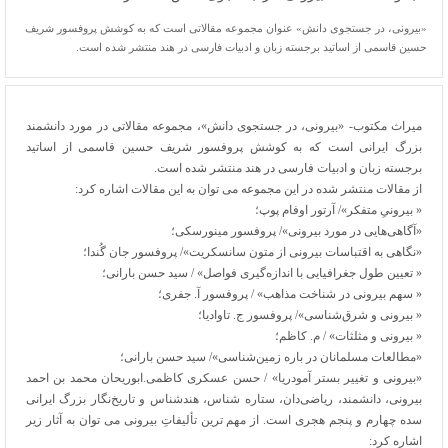
«بیرونی، در جستجوی دانش» عنوان مجموعه مقالاتی است که به کوشش پروفسور شریف
حسین قاسمی از اساتید برجسته زبان و ادبیات فارسی در هند منتشر شده است.
میراث مکتوب- «بیرونی، در جستجوی دانش»، مجموعه مقالاتی در مورد دانشمند
بزرگ ایرانی است که به کوشش پروفسور شریف حسین قاسمی از اساتید
برجسته زبان و ادبیات فارسی در هند منتشر شده است.
از مقالات منتشر شده در این مجموعه می توان به این مقالات اشاره کرد:
« بیرونیِ متفکر»/ آرتور اوفام پوپ؛
«آگاهی‌هایی در مورد بیرونی»/ پروفسور مینورسکی؛
«نگاهی به اقتباسات بیرونی از متون سانسکریت»/ پروفسور جان گُندا؛
« تعیین طول جغرافیایی با اندازه‌گیری فواصل» / سید حسن بارانی؛
« سهم بیرونی در شناخت مذاهب» / پروفسور آ. جفری؛
« بیرونی و شرق‌شناسی»/ پروفسور ج. تاوادیا؛
« بیرونی و مثلثات» / م. کاظم؛
«مطالعات مسلمانان در باره زمین‌شناسی»/ سید حسن بارانی؛
«بیرونی و تغییر بستر آمودریا» / حسن عسکری کاظمی.ابوریحان محمد بن احمد
بیرونی، دانشمند، ریاضی‌دان، ستاره شناس، هندشناس و تاریخ‌نگار بزرگ ایرانی
سده چهارم و پنجم هجری است. از مهم ترین تألیفاتِ بیرونی می توان به آثار زیر
اشاره کرد: