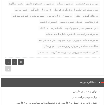
بیرونی و شرق‌شناسی
بیرونی و مثلثات
بیرونی، در جستجوی دانش
تحقیق ماللهند
تعیین طول جغرافیایی با اندازه‌گیری فواصل
ج. تاوادیا
جان گُندا
حسن بارانی
داروهای گیاهی
دهلی
ریاضیدان
زبان فارسی
سهم بیرونی در شناخت مذاهب
شرق‌شناسی
شریف حسین قاسمی
عسکری کاظمی
قانون مسعودی در نجوم و تقویم
گاه‌شماری
م. کاظم
مجموعه شرق‌شناسی انتشارات اداره ادبیات دهلی
مجموعه مقالات «بیرونی، در جستجوی دانش» منتشر شد
مطالعات مسلمانان در باره زمین‌شناسی
مینورسکی
نگاهی به اقتباسات بیرونی از متون سانسکریت
هندشناس
مطالب مرتبط
توانِ نهفته زبان فارسی
زبان فارسی و اهمیت آن
نقش خانواده در حفظ زبان فارسی در تاجیکستان/ تاثیر سیاست بر زبان فارسی