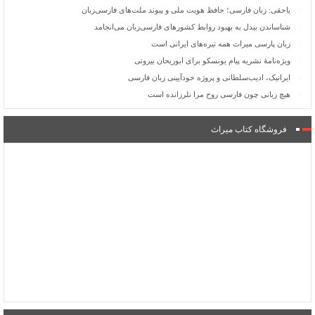
یاحقی: زبان فارسی؛ حافظ هویت ملی و پیوند ملت‌های فارسی‌زبان
شناساندن بیدل به بهبود روابط کشورهای فارسی‌زبان می‌انجامد
زبان پارسی میراث همه تیره‌های ایرانی است
ویژه‌نامۀ نشریه پیام یونسکو برای ابوریحان بیرونی
ایرانیک، ادیب‌سلطانی و پروژه خودآیینی زبان فارسی
هیچ زبانی چون فارسی روح مرا نلرزانده است
فروشگاه کتاب میراث