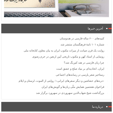
آخرین خبرها
کتیبه‌های ۶۰۰ ساله فارسی در هندوستان
شماره ۱۰۱ نامۀ فرهنگستان منتشر شد
روایت یک قرن صیانت از میراث مکتوب ایران به بیان معاون کتابخانه ملی
رونمایی از اسناد کهن و مکتوب تاریخی آیین اربعین در حرم رضوی
چرا زبان فارسی در هند کم‌رنگ شد؟
ایران، اتحادیه‌ای بر بنیاد صلح و عشق است
رستاخیز شعر پارسی در رسانه‌های اجتماعی
«دره‌های حشاشین و دیگر سفرهای ایرانی»؛ روایتی از الموت، لرستان و ایلام
فراخوان هشتمین همایش ملّی زبان‌ها و گویش‌های ایران
بزرگداشت شیخ شهاب‌الدین سهروردی در سهرورد برگزار شد
درباره ما