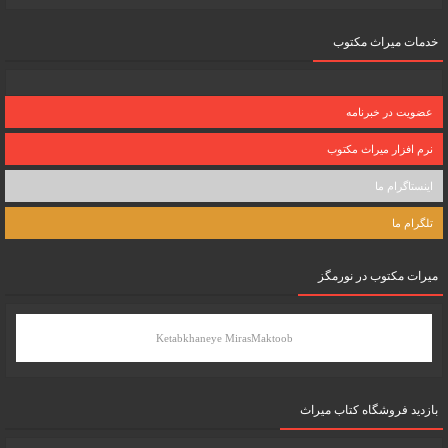
خدمات میراث مکتوب
عضویت در خبرنامه
نرم افزار میراث مکتوب
اینستاگرام ما
تلگرام ما
میرات مکتوب در نورمگز
Ketabkhaneye MirasMaktoob
بازدید فروشگاه کتاب میراث