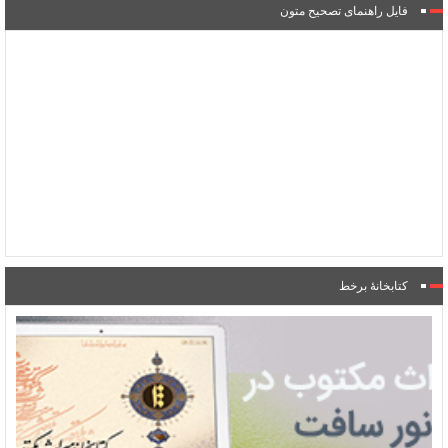
فایل راهنمای تصحیح متون
کتابخانۀ برخط