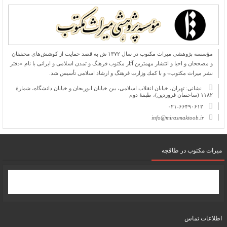
مؤسسه پژوهشی میراث مكتوب در سال ۱۳۷۲ ش به قصد حمایت از كوشش‌های محققان
و مصححان و احیا و انتشار مهمترین آثار مكتوب فرهنگ و تمدن اسلامی و ایرانی با نام «دفتر
نشر میراث مكتوب» و با كمك وزارت فرهنگ و ارشاد اسلامی تأسیس شد.
نشانی: تهران، خیابان انقلاب اسلامی، بین خیابان ابوریحان و خیابان دانشگاه، شمارۀ
۱۱۸۲ (ساختمان فروردین)، طبقۀ دوم
۰۲۱-۶۶۴۹۰۶۱۲
info@mirasmaktoob.ir
میرات مکتوب در طاقچه
اطلاعات تماس