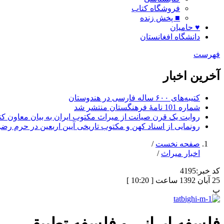
فروشگاه کتاب
■ پخش زنده
♥ حامیان
دانشگاه افغانستان
فهرست
آخرین اخبار
کتیبه‌های ۶۰۰ ساله فارسی در هندوستان
شماره 101 نامۀ فرهنگستان منتشر شد
روایت یک قرن صیانت از میراث مکتوب ایران به بیان معاون کتا
رونمایی از اسناد کهن و مکتوب تاریخی آیین اربعین در حرم رض
صفحه نخست
/
اخبار میراث
/
کد خبر:
4195
25 آبان 1392 ساعت [ 10:20 ]
پ
فلسفه ایرانی و فلسفه تطبیقی