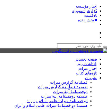
اخبار مؤسسه
گزارش تصویری
پادکست‌
■ پخش زنده
صفحه نخست
یادداشت روز
اخبار میراث
تازه‌های کتاب
نشریات
فصلنامۀ گزارش میراث
ضمیمۀ فصلنامۀ گزارش میراث
دوفصلنامۀ آینۀ میراث
ضمیمۀ دوفصلنامۀ آینۀ میراث
دو فصلنامۀ میراث علمی اسلام و ایران
ضمیمۀ دو فصلنامۀ میراث علمی اسلام و ایران