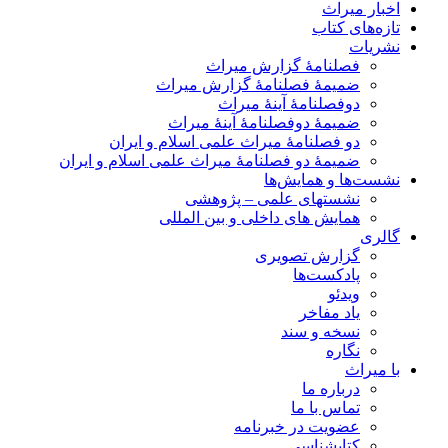
اخبار میراث
تازه‌های کتاب
نشریات
فصلنامۀ گزارش میراث
ضمیمۀ فصلنامۀ گزارش میراث
دوفصلنامۀ آینۀ میراث
ضمیمۀ دوفصلنامۀ آینۀ میراث
دو فصلنامۀ میراث علمی اسلام و ایران
ضمیمۀ دو فصلنامۀ میراث علمی اسلام و ایران
نشست‌ها و همایش‌ها
نشستهای علمی – پژوهشی
همایش های داخلی و بین المللی
گالری
گزارش تصویری
پادکست‌ها
ویدئو
یاد مفاخر
نسخه و سند
نگاره
با میراث
درباره ما
تماس با ما
عضویت در خبرنامه
کتابشناسی