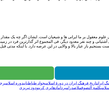
 علوم معقول بر ما ایرانی ها و شیعیان است. ایشان اگر چه یک مقدار 
انی و چند نفر معدود دیگر، فی المجموع اثر گذارترین فرد در زمین
ست بسنجیم باز عیار بالا و والایی در این عرصه دارد. با اینکه مدتی ق
گ ایران
تاریخ فرهنگ ایران در دورهٔ اسلامی
جواد طباطبایی
دوره اسلامی
رجب
لامی
کلمة التصوف
ملاصدرا
میرداماد
هانری کربن
ودود تبریزی