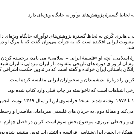
به لحاظ گسترهٔ پژوهش‌های نوآورانه جایگاه ویژه‌ای دارد
می، هانری کُربَن به لحاظ گسترهٔ پژوهش‌های نوآورانه جایگاه ویژه‌ا
ه و معنویت ایرانی افکنده است که به جرأت می‌توان گفت که با مرگ او 
شد.
ورۀ اسلامی، آنچه او «فلسفۀ ایرانی – اسلامی» می نامد، برجسته کر
م آن از ورای دوره های تاریخی متفاوت، از ایران مزدایی تا ایران شی
انگان باستانی ایران خوانده و گفته است که در تدوین حکمت اشراقی 
ربن را دربارۀ اندیشمندان و سخنواران ایرانی مقایسه کرده است.
رخی اشباهات است که ناخواسته در چاپ قبلی وارد کتاب شده بود.
‌کند و مقالۀ دوم، به جریان ‌های فلسفی میرداماد، ملاصدرا و رجبعل
یزی و رجبعلی تبریزی، موضوع بخش سوم است. کربن در فصل چهارم، فل