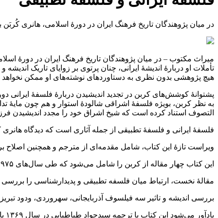
در میان پژوهندگان تاریخ فرهنگ ایران در دورهٔ اسلامی، هانری کُربَن 
میراث مکتوب – در میان پژوهندگان تاریخ فرهنگ ایران در دورهٔ اسلا
تأملات او دربارۀ اندیشۀ ایرانی، چنان پرتوی بر زوایای تاریک اندیش
هیچ پژوهشی بدون نظری به دستاوردهای نوشته‌های او ممکن نخواهد 
پشتوانهٔ کوشش‌های کربن در تجدید اندیشیدن دربارۀ فلسفۀ ایرانی د
به نظر کربن، بویژه فلسفۀ اشراقی شالودۀ استوار و هم چون مایۀ تداو
التصوف استناد کرده است که شیخ اشراق خود را مجدد اندیشیدن فرز
فلسفۀ ایرانی و فلسفۀ تطبیقی از جمله آثاری است که دیدگاه هانری ک
ویراست تازۀ این کتاب، شامل مقدمه‌ای از مترجم و همچنین اصلاح ب
این کتاب چهار مقاله از کربن را شامل می‌شود که طی سال‌های ۱۹۷۵ تا ۱۹۷۶ نوشته شدند. نسخۀ فرانسوی این اثر سال ۱۳۶۹ توسط انجمن حکمت و فلسفه ایران منتشر شد.
مقالۀ نخست، ارتباط میان فلسفه تطبیقی و پدیدارشناسی را بررسی می
بررسی اندیشه و تاثیر سه فیلسوف آذربایجانی، سهروردی، ودود تبر