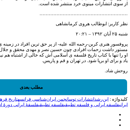
از سوی انتشارات مینوی خرد منتشر شده است.
…………………………………………………
نظر کاربر: ابوطالب هروی کرمانشاهی
شنبه ۲۵ آبان ۱۳۹۲ – ۲۰:۲۱
پروفسور هنری کربن-رحمه الله علیه- از پر حق ترین افراد در زمینه ی
مستور داشت زحمات افرادی چون حسین نصر و مهدی محقق و جلال آشتی
او را تنها با کتاب تاریخ فلسفه ی اسلامی اش که خالی از اشتباه هم نی
یاد و برای او برپا شود. در تهران و قم و پاریس.
روحش شاد.
مطلب بعدی
کلیدواژه :
ابن‌رشد
انتشارات توس
انجمن ایران‌شناسی فرانسه
تاریخ فرهن
ایرانی
فلسفه ایرانی و فلسفه تطبیقی
فلسفه تطبیقی
فلسفۀ ایرانی دورۀ اس