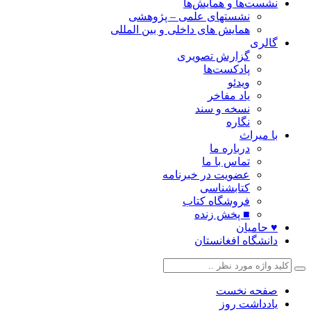
نشست‌ها و همایش‌ها
نشستهای علمی – پژوهشی
همایش های داخلی و بین المللی
گالری
گزارش تصویری
پادکست‌ها
ویدئو
یاد مفاخر
نسخه و سند
نگاره
با میراث
درباره ما
تماس با ما
عضویت در خبرنامه
کتابشناسی
فروشگاه کتاب
■ پخش زنده
♥ حامیان
دانشگاه افغانستان
صفحه نخست
یادداشت روز