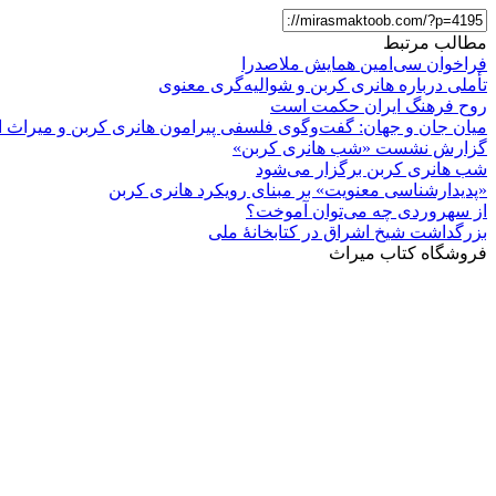
مطالب مرتبط
فراخوان سی‌امین همایش ملاصدرا
تأملی درباره هانری کربن و شوالیه‌گری معنوی
روح فرهنگ ایران حکمت است
میان جان و جهان: گفت‌وگوی فلسفی پیرامون هانری کربن و میراث ا
گزارش نشست «شب هانری کربن»
شب هانری کربن برگزار می‌شود
«پدیدارشناسی معنویت» بر مبنای رویکرد هانری کربن
از سهروردی چه می‌توان آموخت؟
بزرگداشت شیخ اشراق در کتابخانۀ ملی
فروشگاه کتاب میراث