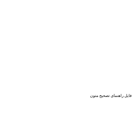
فایل راهنمای تصحیح متون