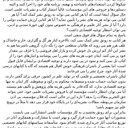
شکوفا کردن استعدادهای ناشناخته و نهفته، برنامه های خود را اجرا کنند و البته
دستاوردها و خروجی های این مؤسسات، غالباً انتشار کتاب و نشریات علمی است.
حال سؤال اینجا است که آیا هر کتابی می تواند به رونق نشر کمک کند؟ آیا هر
کتابی می تواند هزینه های نشر را تأمین نماید؟ آیا هر کتابی ارزش حمایت دولتی را
دارد؟ آیا از نشر آثار علمی و فرهنگی به خصوص متون کهن حوزۀ تمدنی و ادبی،
می توان انتظار توجیه اقتصادی داشت؟
پاسخ به تمام سؤال های فوق منفی است.
هر کتابی به رونق نشر کمک نمی کند، بالاخره کنار هر گل و گلزاری، خار و خاشاک و
علف هرز هم می روید که طالبان سطحی خود را نگه دارد. گروهی ناشرنما هم به
نشر این آثار کم ارزش دل خوش کرده و بازار لعل فروشی را با خَزَف بی مقدار
خود پر می کنند. اینان خوب هزینه های نشر را می پوشانند و انبارهای خود را از
کتاب تل نمی کنند و سود در پی سود دارند و توجیه اقتصادی برایشان قابل قبول
است، اما بعضی از ناشران فرهنگی خوش اقبال هم هستند که گاه با کتابهای درسی
شدۀ آثار خود، چرخ نشر را می چرخانند.
لیکن ناشران تخصصی و علمی که در تولید علم در کشور، حرفی برای گفتن دارند،
بدون حمایت حساب شده و منصفانه، محکوم به رکود و سقوطند. کار اینان نه تنها
توجیه اقتصادی ندارد، که گاه قادر به تأمین هزینه های پژوهش و تألیف هم نیستند.
آیا می توان انتظار داشت مؤسسه ای با فروش نشریات علمی خود، حتی بتواند
حق التحریر مقالات را بدهد؟ تازه این در حالی است که فلان مؤسسه، بی اذن
سازمان مربوطه، مقالات نشریه‌ای را در پایگاه خود قرار می دهد تا مثلاً در ترویج
علم نیز سهیم باشد!
بنابراین، برای رونق بخشیدن به کار مؤسسات علمی انتشاراتی، می بایست
منشورات آنها مورد حمایت قرار گیرد و بهتر است با مشارکت و همفکری آنان در
توزیع مناسب آثار خریداری شده، اقدام نمود. متأسفانه سیاستهای کتابهای تخصصی
به بهانه اینکه «قابل استفاده عموم مردم و کتابخانه های عمومی نیست»، مانع از