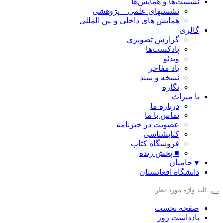
نشست‌ها و همایش‌ها
نشستهای علمی – پژوهشی
همایش های داخلی و بین المللی
گالری
گزارش تصویری
پادکست‌ها
ویدئو
یاد مفاخر
نسخه و سند
نگاره
با میراث
درباره ما
تماس با ما
عضویت در خبرنامه
کتابشناسی
فروشگاه کتاب
■ پخش زنده
♥ حامیان
دانشگاه افغانستان
صفحه نخست
یادداشت روز