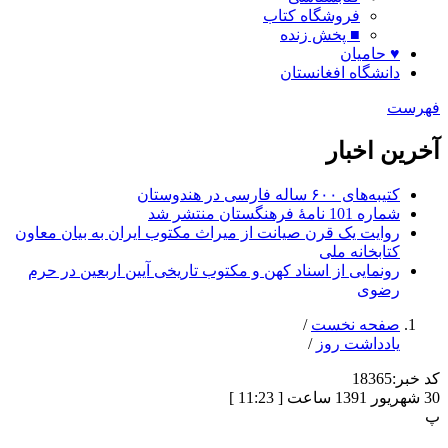
فروشگاه کتاب
■ پخش زنده
♥ حامیان
دانشگاه افغانستان
فهرست
آخرین اخبار
کتیبه‌های ۶۰۰ ساله فارسی در هندوستان
شماره 101 نامۀ فرهنگستان منتشر شد
روایت یک قرن صیانت از میراث مکتوب ایران به بیان معاون
کتابخانه ملی
رونمایی از اسناد کهن و مکتوب تاریخی آیین اربعین در حرم
رضوی
صفحه نخست
/
یادداشت روز
/
کد خبر:
18365
30 شهریور 1391 ساعت [ 11:23 ]
پ