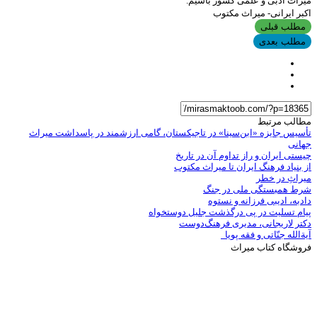
میراث ادبی و علمی کشور باشیم.
اکبر ایرانی- میراث مکتوب
مطلب قبلی
مطلب بعدی
مطالب مرتبط
تأسیس جایزه «ابن‌سینا» در تاجیکستان، گامی ارزشمند در پاسداشت میراث
جهانی
چیستی ایران و راز تداوم آن در تاریخ
از بنیاد فرهنگ ایران تا میراث مکتوب
میراثِ در خطر
شرط همبستگی ملی در جنگ
دادبه، ادیبی فرزانه و نستوه
پیام تسلیت در پی درگذشت جلیل دوستخواه
دکتر لاریجانی، مدیری فرهنگ‌دوست
آیة‌الله جنّاتی و فقه پویا
فروشگاه کتاب میراث