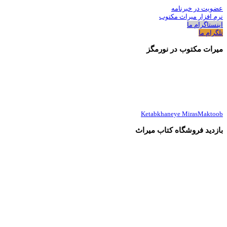
عضویت در خبرنامه
نرم افزار میراث مکتوب
اینستاگرام ما
تلگرام ما
میرات مکتوب در نورمگز
Ketabkhaneye MirasMaktoob
بازدید فروشگاه کتاب میراث