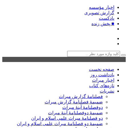
اخبار مؤسسه
گزارش تصویری
پادکست‌
■ پخش زنده
صفحه نخست
یادداشت روز
اخبار میراث
تازه‌های کتاب
نشریات
فصلنامۀ گزارش میراث
ضمیمۀ فصلنامۀ گزارش میراث
دوفصلنامۀ آینۀ میراث
ضمیمۀ دوفصلنامۀ آینۀ میراث
دو فصلنامۀ میراث علمی اسلام و ایران
ضمیمۀ دو فصلنامۀ میراث علمی اسلام و ایران