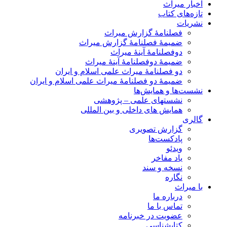
اخبار میراث
تازه‌های کتاب
نشریات
فصلنامۀ گزارش میراث
ضمیمۀ فصلنامۀ گزارش میراث
دوفصلنامۀ آینۀ میراث
ضمیمۀ دوفصلنامۀ آینۀ میراث
دو فصلنامۀ میراث علمی اسلام و ایران
ضمیمۀ دو فصلنامۀ میراث علمی اسلام و ایران
نشست‌ها و همایش‌ها
نشستهای علمی – پژوهشی
همایش های داخلی و بین المللی
گالری
گزارش تصویری
پادکست‌ها
ویدئو
یاد مفاخر
نسخه و سند
نگاره
با میراث
درباره ما
تماس با ما
عضویت در خبرنامه
کتابشناسی