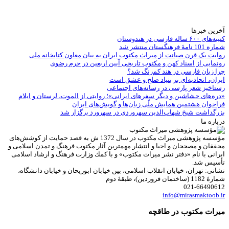
آخرین خبرها
کتیبه‌های ۶۰۰ ساله فارسی در هندوستان
شماره 101 نامۀ فرهنگستان منتشر شد
روایت یک قرن صیانت از میراث مکتوب ایران به بیان معاون کتابخانه ملی
رونمایی از اسناد کهن و مکتوب تاریخی آیین اربعین در حرم رضوی
چرا زبان فارسی در هند کم‌رنگ شد؟
ایران، اتحادیه‌ای بر بنیاد صلح و عشق است
رستاخیز شعر پارسی در رسانه‌های اجتماعی
«دره‌های حشاشین و دیگر سفرهای ایرانی»؛ روایتی از الموت، لرستان و ایلام
فراخوان هشتمین همایش ملّی زبان‌ها و گویش‌های ایران
بزرگداشت شیخ شهاب‌الدین سهروردی در سهرورد برگزار شد
درباره ما
مؤسسه پژوهشی میراث مكتوب در سال 1372 ش به قصد حمایت از كوشش‌های
محققان و مصححان و احیا و انتشار مهمترین آثار مكتوب فرهنگ و تمدن اسلامی و
ایرانی با نام «دفتر نشر میراث مكتوب» و با كمك وزارت فرهنگ و ارشاد اسلامی
تأسیس شد.
نشانی: تهران، خیابان انقلاب اسلامی، بین خیابان ابوریحان و خیابان دانشگاه،
شمارۀ 1182 (ساختمان فروردین)، طبقۀ دوم
021-66490612
info@mirasmaktoob.ir
میرات مکتوب در طاقچه