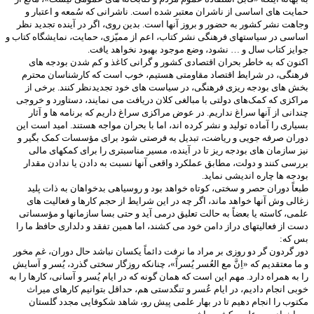
حمایت های اساسی از ناشران معتبر شده است. ناشرانی که سُمعه و اعتبار و
وجاهت نشر کشور به حضور و بروز آنها است. بدین روی، اگر در آینده تجدید نظر
اساسی در سیاستهای فرهنگی نشر کتاب، اعم از ممیّزی، حمایت، نمایشگاه کتاب و
جوایز کتاب سال و … نشود، وضع موجود بهبود نخواهد یافت.
اکنون که به خاطر بحران اقتصادی کشور و گرانی کاغذ و کم شدن بودجه های
فرهنگی، در شرایط اقتصاد مقاومتی هستیم، خوب است که کارشناسان محترم
بخش های بودجه ریزی فرهنگی، در سیاست های خود تجدیدنظر کنند. برخی از
مراکزی که کمک‌های دولتی با مبالغی کلان دریافت می نمایند، دستاورد و خروجی
چندانی از آنها سراغ نداریم. در عوض مراکزی سراغ داریم که برنامه ها و آثار
بسیاری را آماده تولید و نشر کرده اند، اما با بحران مواجه هستند. امید است این
دوران صرفه جویی و ریاضت، تبدیل به فرصتی شود برای مؤسسات کمک بگیر و
نیز سازمان های بودجه ریز تا در آینده، مسیر مناسبتری را برای کمکهای مالی
بررسی کنند و دولت، مطابق عملکرد واقعی آنها نسبت به دادن یا ندادن مقدار
بودجه ها چاره اندیشی نماید.
طبعاً دوران حصر و سختی، کوتاه خواهد بود و روسیاهی بدخواهان به ذات پلید
زغالی ‌وش آنها خواهد ماند، اگر چه در این شرایط از حجم کارها و فعالیت های
علمی، کاسته یا بعضاً به حالت تعلیق درمی آید و حتی بسا سازمانها و مؤسساتی
دست از فعالیتهای دراز دامن خود می کشند، اما همین تفقد و دلداری حافظ ما را
بس که:
دور گردون گر دو روزی بر مراد ما نرفت دائماً یکسان نباشد حال دوران، غم مخور
و ما معتقدیم که «اِنَّ مع العُسر یُسراً»، چنانکه روزگار سختی گذرد، یُسر و آسایش
را به همراه دارد. مهم این است که همان گونه که در ایام یُسر و آسانی، کارها را به
خوبی انجام دادیم، در ایام عُسر و تنگدستی هم، حداقل بتوانیم کارهای میراث
مکتوب را انجام دهیم تا در بهار علمی پیش رو، شاهد شکوفایی مجدد گلستان