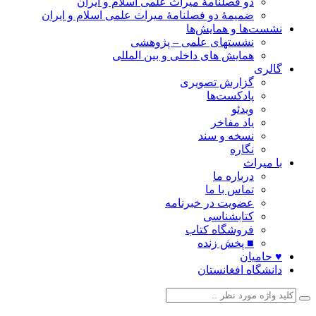
دو فصلنامۀ میراث علمی اسلام و ایران
ضمیمۀ دو فصلنامۀ میراث علمی اسلام و ایران
نشست‌ها و همایش‌ها
نشستهای علمی – پژوهشی
همایش های داخلی و بین المللی
گالری
گزارش تصویری
پادکست‌ها
ویدئو
یاد مفاخر
نسخه و سند
نگاره
با میراث
درباره ما
تماس با ما
عضویت در خبرنامه
کتابشناسی
فروشگاه کتاب
■ پخش زنده
♥ حامیان
دانشگاه افغانستان