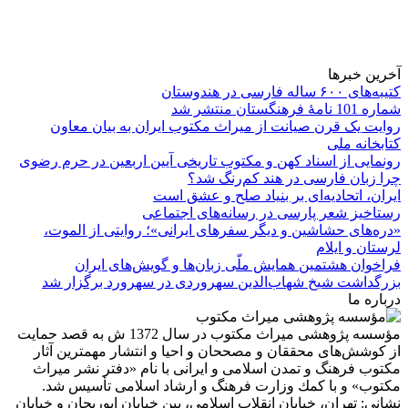
آخرین خبرها
کتیبه‌های ۶۰۰ ساله فارسی در هندوستان
شماره 101 نامۀ فرهنگستان منتشر شد
روایت یک قرن صیانت از میراث مکتوب ایران به بیان معاون
کتابخانه ملی
رونمایی از اسناد کهن و مکتوب تاریخی آیین اربعین در حرم رضوی
چرا زبان فارسی در هند کم‌رنگ شد؟
ایران، اتحادیه‌ای بر بنیاد صلح و عشق است
رستاخیز شعر پارسی در رسانه‌های اجتماعی
«دره‌های حشاشین و دیگر سفرهای ایرانی»؛ روایتی از الموت،
لرستان و ایلام
فراخوان هشتمین همایش ملّی زبان‌ها و گویش‌های ایران
بزرگداشت شیخ شهاب‌الدین سهروردی در سهرورد برگزار شد
درباره ما
مؤسسه پژوهشی میراث مكتوب در سال 1372 ش به قصد حمایت
از كوشش‌های محققان و مصححان و احیا و انتشار مهمترین آثار
مكتوب فرهنگ و تمدن اسلامی و ایرانی با نام «دفتر نشر میراث
مكتوب» و با كمك وزارت فرهنگ و ارشاد اسلامی تأسیس شد.
نشانی: تهران، خیابان انقلاب اسلامی، بین خیابان ابوریحان و خیابان