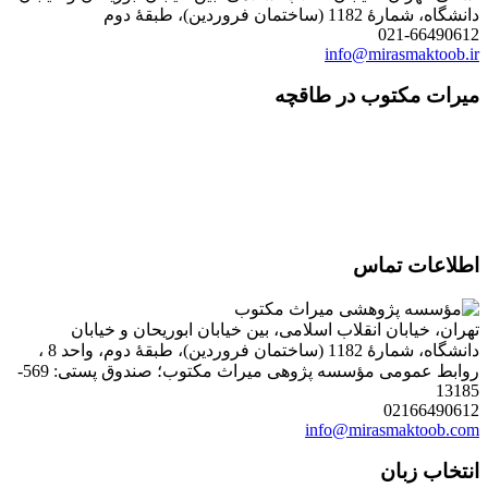
دانشگاه، شمارۀ 1182 (ساختمان فروردین)، طبقۀ دوم
021-66490612
info@mirasmaktoob.ir
میرات مکتوب در طاقچه
اطلاعات تماس
تهران، خیابان انقلاب اسلامی، بین خیابان ابوریحان و خیابان
دانشگاه، شمارۀ 1182 (ساختمان فروردین)، طبقۀ دوم، واحد 8 ،
روابط عمومی مؤسسه پژوهی میراث مکتوب؛ صندوق پستی: 569-
13185
02166490612
info@mirasmaktoob.com
انتخاب زبان