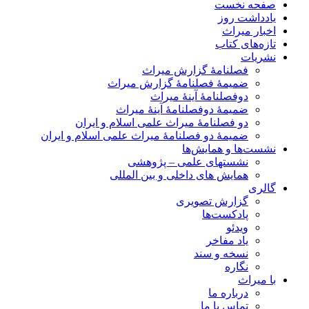
صفحه نخست
یادداشت روز
اخبار میراث
تازه‌های کتاب
نشریات
فصلنامۀ گزارش میراث
ضمیمۀ فصلنامۀ گزارش میراث
دوفصلنامۀ آینۀ میراث
ضمیمۀ دوفصلنامۀ آینۀ میراث
دو فصلنامۀ میراث علمی اسلام و ایران
ضمیمۀ دو فصلنامۀ میراث علمی اسلام و ایران
نشست‌ها و همایش‌ها
نشستهای علمی – پژوهشی
همایش های داخلی و بین المللی
گالری
گزارش تصویری
پادکست‌ها
ویدئو
یاد مفاخر
نسخه و سند
نگاره
با میراث
درباره ما
تماس با ما