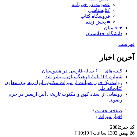
عضویت در خبرنامه
کتابشناسی
فروشگاه کتاب
■ پخش زنده
♥ حامیان
دانشگاه افغانستان
فهرست
آخرین اخبار
کتیبه‌های ۶۰۰ ساله فارسی در هندوستان
شماره 101 نامۀ فرهنگستان منتشر شد
روایت یک قرن صیانت از میراث مکتوب ایران به بیان معاون
کتابخانه ملی
رونمایی از اسناد کهن و مکتوب تاریخی آیین اربعین در حرم
رضوی
صفحه نخست
/
اخبار میراث
/
کد خبر:
2882
26 بهمن 1392 ساعت [ 10:19 ]