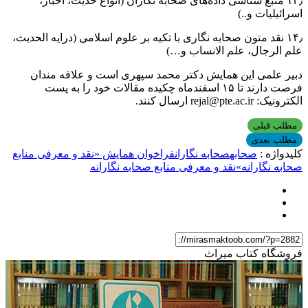
۱۳٫ منبع شناسی داده‌های صحابه نگاران (انواع حدیث، اخبار،
اسرائیلیات و..)
۱۴٫ نقد متون صحابه نگاری با تکیه بر علوم اسلامی (درایه الحدیث،
علم الرجال، علم الانساب و…)
دبیر علمی این همایش دکتر محمد سپهری است و علاقه مندان
فرصت دارند تا ۱۵ اسفندماه چکیده مقالات خود را به پست
الکترونیک: rejal@pte.ac.ir ارسال کنند.
مطلب قبلی
مطلب بعدی
کلیدواژه :
صحابه
صحابه نگاران
فراخوان همایش «نقد و معرفی منابع
صحابه نگارانه»
نقد و معرفی منابع صحابه نگارانه
فروشگاه کتاب میراث