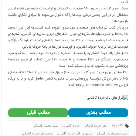
است.
بخش سوم کتاب، در حدود ۱۵۰ صفحه، به تعلیقات و توضیحات اختصاص یافته است.
محققان اثر در این بخش برخی بیت‌ها را که دشوار می‌نموده یا بنیادی اشاری داشته
باز نموده‌اند.
در پایان کتاب نیز نمایه‌های متعدد و سودمندی افزوده شده است، به این قرار: آیه‌ها،
حدیث‌ها و حدیث‌واره‌ها، مثل‌های عربی، شعرهای عربی، مثل‌های فارسی، شعرهای
فارسی، نام کسان، نام جای‌ها، نام کتاب‌ها و مجله‌ها، راهنمای تعلیقات، فرهنگ واژگان،
فهرست غزل‌ها بر پایۀ حروف آغازین، و فهرست غزل‌ها بر پایۀ حروف پایانی.
«غزل‌های باقر خردۀ کاشانی» با مقدمه، تصحیح و تعلیقات سید محمد راستگو و سید
محمدفرید راستگو، در ۴۵۶ صفحه و با قیمت ۶۳۰ هزار تومان، از سوی مؤسسۀ
پژوهشی میراث مکتوب چاپ و منتشر شده است.
علاقه‌مندان برای خرید این کتاب می‌توانند از طریق شماره تلفن ۰۲۱۶۶۴۹۰۶۱۲ داخلی
۱۰۵ با دفتر فروش مؤسسۀ پژوهشی میراث مکتوب تماس حاصل کرده و یا به وبگاه
فروش
mirasmaktoob.net
مراجعه کنند.
مطلب بعدی
مطلب قبلی
کلیدواژه :
باقر خردۀ کاشانی
خردۀ کاشانی
سید محمد راستگو
سید محمدفرید راستگو
غزل‌های باقر خردۀ کاشانی
محمدباقر خردۀ کاشانی