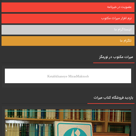
عضویت در خبرنامه
نرم افزار میراث مکتوب
اینستاگرام ما
تلگرام ما
میرات مکتوب در نورمگز
Ketabkhaneye MirasMaktoob
بازدید فروشگاه کتاب میراث