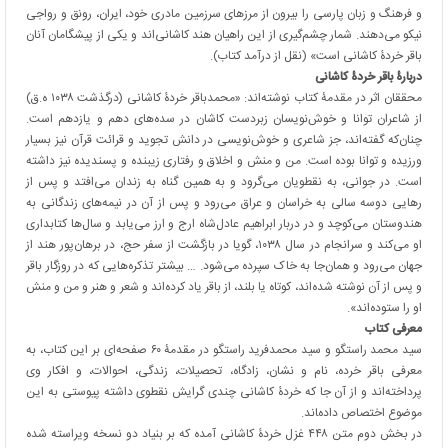
و فرهنگ و زبان پارسی را بیرون از مرزهای سرزمین مادری خود، ایران، رونق و رواجی
نیکو می‌دهند. شمار چشم‌گیری از این راهیان هند کاشانی‌اند و یکی از پیشگامان آنان
باقر خردۀ کاشانی است» (نقل از درآمد کتاب).
دربارۀ باقر خردۀ کاشانی
محققان اثر در مقدمۀ کتاب نوشته‌اند: «محمدباقر خردۀ کاشانی (درگذشت ۱۰۳۸ ه.ق)
از شاعران توانا و خوش‌نویسان زبردست کاشان در سده‌های دهم و یازدهم است.
چنان‌که گفته‌اند، جز شاعری و خوش‌نویسی در دانش تجوید و قرائت قرآن نیز بسیار
ورزیده و توانا بوده است. من و منش و اخلاق و رفتاری زیبنده و پسندیده نیز داشته
است. در جوانی، به نقطویان می‌گرود و به همین گناه به زندان می‌افتد و پس از
رهایی دوسه سالی به خراسان و عراق می‌رود و پس از آن در نیمه‌های زندگانی به
هندوستان می‌کوچد و در دربار ابراهیم عادل‌شاه ارج و ارز می‌یابد و سال‌ها کتابداری
او می‌کند و سرانجام در سال ۱۰۳۸، گویا در بازگشت از سفر حج، در برهان‌پور هند از
جهان می‌رود و همان‌جا به خاک سپرده می‌شود. … بیشتر تذکره‌هایی که در روزگار باقر
و پس از آن نوشته شده‌اند، کوتاه یا بلند، از باقر یاد کرده‌اند و شعر و هنر و من و منش
او را ستوده‌اند».
معرفی کتاب
سید محمد راستگو و سید محمدفرید راستگو در مقدمۀ ۶۰ صفحه‌ای بر این کتاب، به
معرفی باقر خرده، نام و نشان، زادگاه، تحصیلات، زندگی، احوالات، و افکار وی
پرداخته‌اند و از آن جا که خردۀ کاشانی چندی گرایش نقطوی داشته پیوستی به این
موضوع اختصاص داده‌‍اند.
در بخش دوم متن ۴۴۸ غزل خردۀ کاشانی آمده که بر بنیاد دو نسخه ویراسته شده