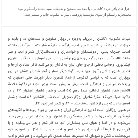
«غزل‌های باقر خردۀ کاشانی» با مقدمه، تصحیح و تعلیقات سید محمد راستگو و سید
محمدفرید راستگو از سوی مؤسسۀ پژوهشی میراث مکتوب چاپ و منتشر شد.
میراث مکتوب- «کاشان از دیرباز، به‌ویژه در روزگار صفویان و سده‌های ده و یازده و
دوازده، در فرهنگ و هنر و شعر و ادب، پایگاه و جایگاه شایسته و سرآمدی داشته
است، چنان‌که بسی از دوستداران و خواستاران و دست‌اندرکاران شعر و ادب و هنر
مانند طالب آملی، حیاتی گیلانی، ظهوری ترشیزی، علی‌نقی کمره‌ای، ملک قمی، نظیری
نیشابوری، وحشی بافقی از جای جای ایران به کاشان رو می‌کنند تا از استادان آن‌جا و
فضای هنری و ادبی آن‌جا بهره ببرند. گواه دیگر شمار و آمار شاعران کاشان در این
روزگاران است که به گواهی تذکره‌ها از شمار شاعران دیگر شهرها، حتی اصفهان که
پایتخت سیاسی و فرهنگی است، بیش و پیش است. برای نمونه در تذکرۀ خلاصة
الاشعار شمار شاعران کاشانی سدۀ دهم ۵۵ است و شمار شاعران اصفهان ۴۷؛ و در
تذکرۀ نصرآبادی، که تذکرۀ شاعران روزگار صفویان است شمار کاشانیان ۵۶ است و شمار
اصفهانیان ـ که پس از کاشان بیشترینند – ۴۴، و شمار شیرازیان ۴۳.
در همین روزگاران است که پیوند فرهنگی ایران و هند نیز، بر بنیاد زمینه‌ها و انگیزه‌های
گونه‌گون، افزوده می‌شود و شمار چشم‌گیری از شاعران و هنرمندان ایرانی راهی هند
می‌شوند و در فضا و هوای بس بسامان‌تر آنجا به کار شعر و هنر می‌پردازند و با
اثرپذیری از فرهنگ آن سرزمین هم شعر و ادب پارسی را شکل و شیوه‌ای تازه
می‌بخشند ـ شکل و شیوه‌ای که سپس‌ها سبک هندی نام می‌گیرد ـ و هم شعر و ادب