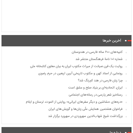
آخرین خبرها
کتیبه‌های ۶۰۰ ساله فارسی در هندوستان
شماره ۱۰۱ نامۀ فرهنگستان منتشر شد
روایت یک قرن صیانت از میراث مکتوب ایران به بیان معاون کتابخانه ملی
رونمایی از اسناد کهن و مکتوب تاریخی آیین اربعین در حرم رضوی
چرا زبان فارسی در هند کم‌رنگ شد؟
ایران، اتحادیه‌ای بر بنیاد صلح و عشق است
رستاخیز شعر پارسی در رسانه‌های اجتماعی
«دره‌های حشاشین و دیگر سفرهای ایرانی»؛ روایتی از الموت، لرستان و ایلام
فراخوان هشتمین همایش ملّی زبان‌ها و گویش‌های ایران
بزرگداشت شیخ شهاب‌الدین سهروردی در سهرورد برگزار شد
درباره ما