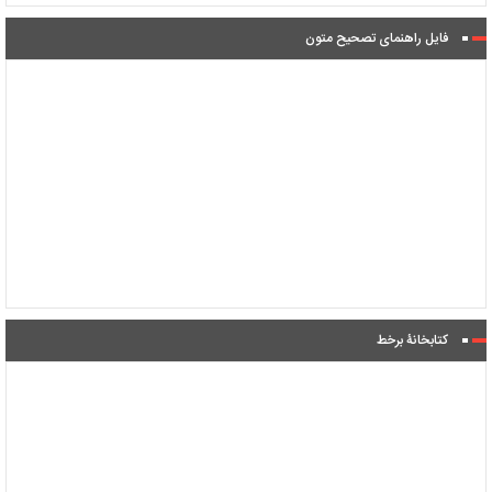
فایل راهنمای تصحیح متون
کتابخانۀ برخط