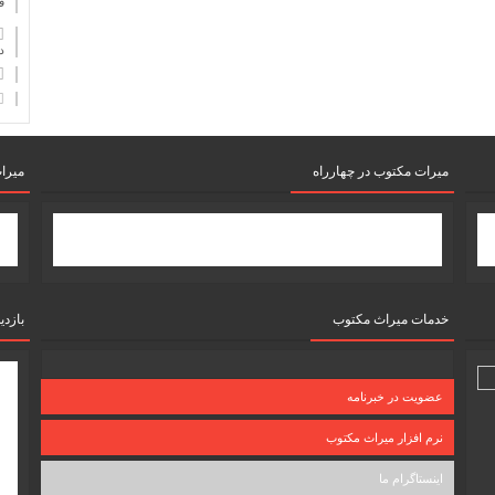
ف
دان
میرات مکتوب در چهارراه
میرا
خدمات میراث مکتوب
بازدی
عضویت در خبرنامه
نرم افزار میراث مکتوب
اینستاگرام ما