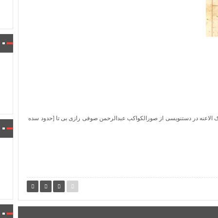
الاعنه در دستنویسی از صورالکواکب عبدالرحمن صوفی رازی بی تا [حدود سده