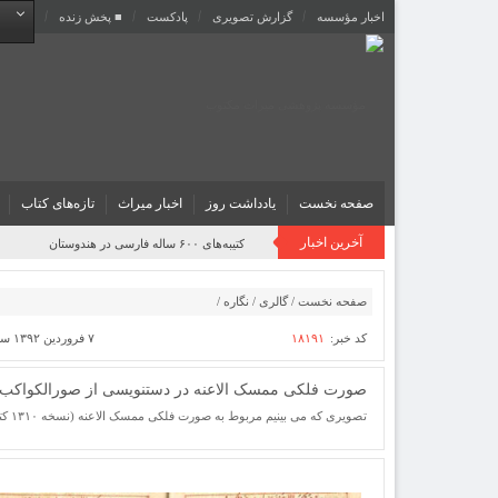
اخبار مؤسسه
گزارش تصویری
پادکست‌
■ پخش زنده
صفحه نخست
یادداشت روز
اخبار میراث
تازه‌های کتاب
آخرین اخبار
کتیبه‌های ۶۰۰ ساله فارسی در هندوستان
صفحه نخست
/
گالری
/
نگاره
/
کد خبر:
۱۸۱۹۱
۷ فروردین ۱۳۹۲ ساعت [ ۱۱:۰۵ ]
صورت فلکی ممسک الاعنه در دستنویسی از صورالکواکب
تصویری که می بینیم مربوط به صورت فلکی ممسک الاعنه (نسخه ۱۳۱۰ کتابخانه سنا) است.