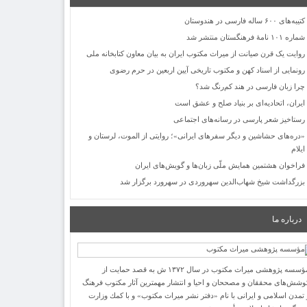
کتیبه‌های ۶۰۰ ساله فارسی در هندوستان
شماره ۱۰۱ نامۀ فرهنگستان منتشر شد
روایت یک قرن صیانت از میراث مکتوب ایران به بیان معاون کتابخانه ملی
رونمایی از اسناد کهن و مکتوب تاریخی آیین اربعین در حرم رضوی
چرا زبان فارسی در هند کم‌رنگ شد؟
ایران، اتحادیه‌ای بر بنیاد صلح و عشق است
رستاخیز شعر پارسی در رسانه‌های اجتماعی
«دره‌های حشاشین و دیگر سفرهای ایرانی»؛ روایتی از الموت، لرستان و
ایلام
فراخوان هشتمین همایش ملّی زبان‌ها و گویش‌های ایران
بزرگداشت شیخ شهاب‌الدین سهروردی در سهرورد برگزار شد
درباره ما
مؤسسه پژوهشی میراث مكتوب در سال ۱۳۷۲ ش به قصد حمایت از
وشش‌های محققان و مصححان و احیا و انتشار مهمترین آثار مكتوب فرهنگ
 تمدن اسلامی و ایرانی با نام «دفتر نشر میراث مكتوب» و با كمك وزارت