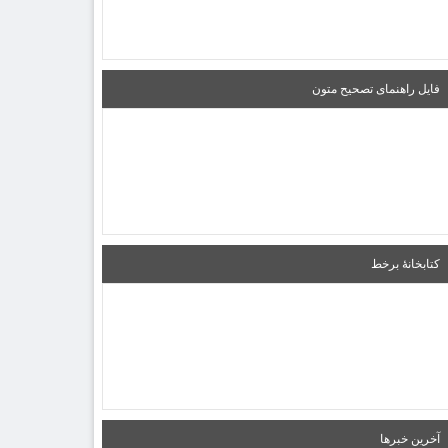
فایل راهنمای تصحیح متون
کتابخانۀ برخط
آخرین خبرها