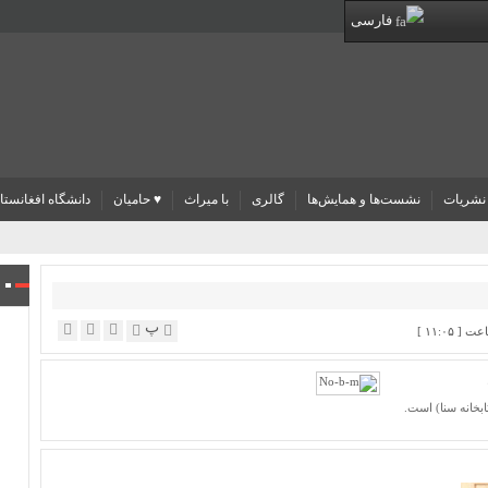
فارسی
نشریات
نشست‌ها و همایش‌ها
گالری
با میراث
♥ حامیان
دانشگاه افغانستا
پ