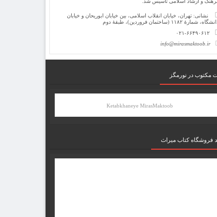
رهنگ و ارشاد اسلامی تأسیس شد.
نشانی: تهران، خیابان انقلاب اسلامی، بین خیابان ابوریحان و خیابان
شگاه، شمارۀ ۱۱۸۲ (ساختمان فروردین)، طبقۀ دوم
۰۲۱-۶۶۴۹۰۶۱۲
info@mirasmaktoob.ir
ت مکتوب در نورمگز
Ketabkhaneye MirasMaktoob
د فروشگاه کتاب میراث