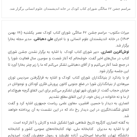
مراسم جشن ۶۲ سالگی شورای کتاب کودک در خانه اندیشمندان علوم انسانی برگزار شد.
میراث مکتوب- مراسم جشن ۶۲ سالگی شورای کتاب کودک عصر یکشنبه (۲۸ بهمن
۱۴۰۳) در خانه اندیشمندان علوم انسانی و با اجرای
علی دهباشی
، مدیر مجله بخارا
برگزار شد.
نوش‌آفرین انصاری
، دبیر شورای کتاب کودک با اشاره به برگزار نشدن جشن شورای
کتاب در سال‌های اخیر گفت: خوشحالم که آغاز شصت و سومین سال فعالیت شورا را
در جمع شما آغاز می‌کنیم و از آقای دهباشی تشکر می‌کنم که ما را زیر چتر بخارا آورد تا
این جلسه برگزار شود.
او با یادکرد از بنیانگذاران شورای کتاب کودک و اشاره به قرارگرفتن سردیس توران
میرهادی از بنیانگذاران شورا در ضلع جنوبی کانون پرورش فکری کودکان و نوجوانان در
خیابان حجاب گفت: از شورای شهر تهران تشکرم می‌کنم برای این اتفاق گرچه هیچ‌کدام
از ما و نه خانواده در زمان خود، از این اتفاق مطلع نشدیم.
انصاری به دیدار با حسین افشین، معاون علمی ریاست جمهوری اشاره کرد و گفت
اتفاق شگفت‌انگیزی در این دیدار رخ داد که در این نشست به آن پرداخته خواهد
شد.
به گفته انصاری، کارگروه تاریخ شفاهی شورا تشکیل شده و کارش را آغاز کرده است.
او با اشاره به مدیران کتابخانه ملی، نهاد کتابخانه‌های عمومی کشور و کتابخانه
دانشگاه تهران، غلامرضا امیرخانی، آزاده نظربلند و رسول جعفریان گفت: امیدوارم