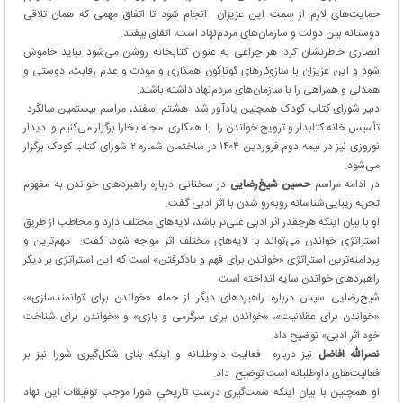
حمایت‌های لازم از سمت این عزیزان انجام شود تا اتفاق مهمی که همان تلاقی
دوستانه بین دولت و سازمان‌های مردم‌نهاد است، اتفاق بیفتد.
انصاری خاطرنشان کرد: هر چراغی به عنوان کتابخانه روشن می‌شود نباید خاموش
شود و این عزیزان با سازوکارهای گوناگون همکاری و مودت و عدم رقابت، دوستی و
همدلی و همراهی را با سازمان‌های مردم‌نهاد داشته باشند.
دبیر شورای کتاب کودک همچنین یادآور شد: هشتم اسفند، مراسم بیستمین سالگرد
تأسیس خانه کتابدار و ترویج خواندن را با همکاری مجله بخارا برگزار می‌کنیم و دیدار
نوروزی نیز در نیمه دوم فروردین ۱۴۰۴ در ساختمان شماره ۲ شورای کتاب کودک برگزار
می‌شود.
در ادامه مراسم
حسین شیخ‌رضایی
در سخنانی درباره راهبردهای خواندن به مفهوم
تجربه زیبایی‌شناسانه روبه‌رو شدن با اثر ادبی گفت.
او با بیان اینکه هرچقدر اثر ادبی غنی‌تر باشد، لایه‌های مختلف دارد و مخاطب از طریق
استراتژی خواندن می‌تواند با لایه‌های مختلف اثر مواجه شود، گفت: مهم‌ترین و
پردامنه‌ترین استراتژی «خواندن برای فهم و یادگرفتن» است که این استراتژی بر دیگر
راهبردهای خواندن سایه انداخته است.
شیخ‌رضایی سپس درباره راهبردهای دیگر از جمله «خواندن برای توانمندسازی»،
«خواندن برای عقلانیت»، «خواندن برای سرگرمی و بازی» و «خواندن برای شناخت
خود اثر ادبی» توضیح داد.
نصرالله افاضل
نیز درباره فعالیت داوطلبانه و اینکه بنای شکل‌گیری شورا نیز بر
فعالیت‌های داوطلبانه است توضیح داد.
او همچنین با بیان اینکه سمت‌گیری درستِ تاریخیِ شورا موجب توفیقات این نهاد