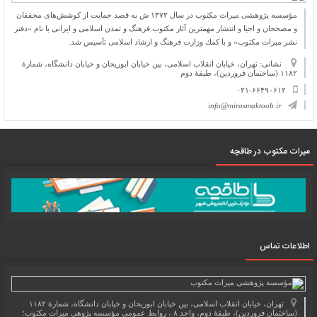
مؤسسه پژوهشی میراث مكتوب در سال ۱۳۷۲ ش به قصد حمایت از كوشش‌های محققان
و مصححان و احیا و انتشار مهمترین آثار مكتوب فرهنگ و تمدن اسلامی و ایرانی با نام «دفتر
نشر میراث مكتوب» و با كمك وزارت فرهنگ و ارشاد اسلامی تأسیس شد.
نشانی: تهران، خیابان انقلاب اسلامی، بین خیابان ابوریحان و خیابان دانشگاه، شمارۀ
۱۱۸۲ (ساختمان فروردین)، طبقۀ دوم
۰۲۱-۶۶۴۹۰۶۱۲
info@mirasmaktoob.ir
میرات مکتوب در طاقچه
اطلاعات تماس
تهران، خیابان انقلاب اسلامی، بین خیابان ابوریحان و خیابان دانشگاه، شمارۀ ۱۱۸۲
(ساختمان فروردین)، طبقۀ دوم، واحد ۸ ، روابط عمومی مؤسسه پژوهی میراث مکتوب؛