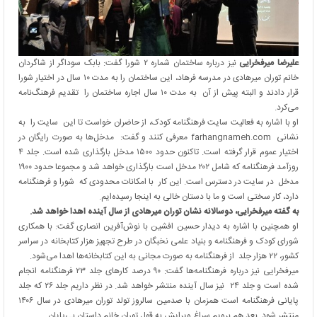
علیرضا میرفخرایی
نیز درباره ساختمان شماره ۲ شورا گفت: بابک سوداگر از شاگردان
خانم توران میرهادی در مدرسه فرهاد، این ساختمان را به مدت ۱۰ سال در اختیار شورا
قرار دادند و البته پیش از آن به مدت ۱۰ سال اجاره ساختمان را تقدیم فرهنگ‌نامه
می‌کرد.
او با اشاره به فعالیت سایت فرهنگنامه کودک، از حاضران خواست تا این سایت را به
نشانی farhangnameh.com معرفی کنند و گفت: مدخل‌ها به صورت رایگان در
اختیار عموم قرار گرفته است. تاکنون حدود ۱۵۰۰ مدخل بارگذاری شده است. جلد ۴
روزآمد فرهنگنامه که شامل ۲۰۲ مدخل است بارگذاری خواهد شد و مجموعا حدود ۱۹۰۰
مدخل در سایت در دسترس است. این کار با امکانات محدودی که شورا و فرهنگنامه
دارد، کار سختی است و ما با دستان خالی به اینجا رسیده‌ایم.
به گفته میرفخرایی، دوسالانه نشان توران میرهادی از سال آینده اهدا خواهد شد.
او همچنین با اشاره به دیدار حسین افشین با نوش‌آفرین انصاری گفت: با همکاری
شورای کودک و فرهنگنامه و بنیاد علمی نخبگان در طرح تجهیز هزار کتابخانه در سراسر
کشور، ۲۲ هزار جلد از فرهنگنامه به صورت مجانی به این کتابخانه‌ها اهدا می‌شود.
میرفخرایی نیز درباره فرهنگنامه‌ها گفت: ۹۰ درصد کارهای جلد ۲۳ فرهنگنامه انجام
شده است و جلد ۲۴ نیز سال آینده منتشر خواهد شد. در نظر داریم جلد ۲۶ که جلد
پایانی فرهنگنامه است همزمان با صدمین سالروز تولد توران میرهادی در سال ۱۴۰۶
منتشر شود. بعد هم برویم سراغ ویرایش به قول توران خانم داستان بی‌پایان.