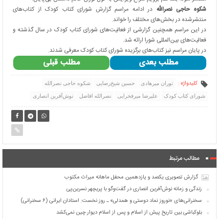
شکوه حاجی نصرالله
در ادامه مراسم گزارش شورای کتاب کودک از کتاب‌های
منتشرشده در بخش‌های مختلف را خواند.
در این مراسم همچنین گزارشی از فعالیت‌های شورای کتاب کودک در سال گذشته و
فعالیت‌های بین‌المللی شورا ارائه شد.
در پایان مراسم نیز
کتاب‌های برگزیده شورای کتاب کودک
معرفی شدند.
مطلب بعدی
مطلب قبلی
کلیدواژه :
توران میرهادی
حسین شیخ‌رضایی
شکوه حاجی نصرالله
شورای کتاب کودک
علیرضا میرفخرایی
نصرالله افاضل
نوش‌آفرین انصاری
مطالب مرتبط
گزارش تصویری یکصد و یازدهمین محفل ماهانه میراث مکتوب
زندگی و زمانه نوش‌آفرین انصاری در گفت‌وگو با پریچهر نسرین‌پی
سخنرانی‌های «نوروز نماد دوستی و همدلی» ـ روز نخست: استادان ایرانی (۶ سخنرانی)
بلوکباشی بین تاریخ پیش از اسلام و پس از اسلام دیوار چین نمی‌کشد