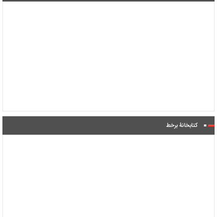
کتابخانۀ برخط