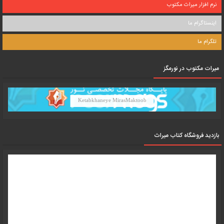
نرم افزار میراث مکتوب
اینستاگرام ما
تلگرام ما
میرات مکتوب در نورمگز
Ketabkhaneye MirasMaktoob
بازدید فروشگاه کتاب میراث