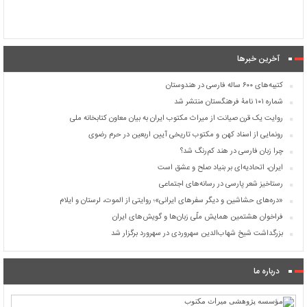
آخرین خبرها
کتیبه‌های ۶۰۰ ساله فارسی در هندوستان
شماره ۱۰۱ نامۀ فرهنگستان منتشر شد
روایت یک قرن صیانت از میراث مکتوب ایران به بیان معاون کتابخانه ملی
رونمایی از اسناد کهن و مکتوب تاریخی آیین اربعین در حرم رضوی
چرا زبان فارسی در هند کم‌رنگ شد؟
ایران، اتحادیه‌ای بر بنیاد صلح و عشق است
رستاخیز شعر پارسی در رسانه‌های اجتماعی
«دره‌های حشاشین و دیگر سفرهای ایرانی»؛ روایتی از الموت، لرستان و ایلام
فراخوان هشتمین همایش ملّی زبان‌ها و گویش‌های ایران
بزرگداشت شیخ شهاب‌الدین سهروردی در سهرورد برگزار شد
درباره ما