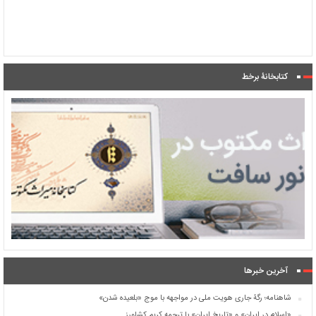
کتابخانۀ برخط
آخرین خبرها
شاهنامه؛ رگۀ جاری هویت ملی در مواجهه با موج «بلعیده شدن»
«اسلام در ایران» و «تاریخ ایران» با ترجمه کریم کشاورز