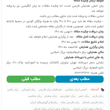
ضوابط ارسال چکیده مقاله
:
زبان اصلی همایش فارسی است، اما چکیده مقالات به زبان انگلیسی نیز پذیرفته
خواهد شد.
تمامی مقالات پذیرفته شده باید حاوی مطالب زیر باشند:
– چکیده مقاله ها باید بین ٣٠٠ تا ۴٠٠ واژه به همراه واژگان کلیدی در محیط word
تنظیم شده باشد. همچنین هدف از نگارش مقاله مشخص شده باشد.
زمان دریافت چکیده مقاله
: ۱۰بهمن ماه ۱۴۰۱
زمان دریافت اصل مقاله:
بعد از برگزاری همایش اعلام خواهد شد.
اعلام نتایج مقالات:
۲۰ بهمن ماه ۱۴۰۱​
زمان برگزاری همایش
: ۱۵اسفند ماه ۱۴۰۱​
مکان همایش:
مرکز دائرهالمعارف بزرگ اسلامی
راه های تماس با دبیرخانه همایش
:
نشانی محل دبیرخانه: تهران، نیاوران، کاشانک، نرسیده به آجودانیه، پلاک ۲۱۰، مرکز
دائره المعارف بزرگ اسلامی
تلفن همراه: ۰۹۱۲۲۱۷۹۶۷۲
مطلب بعدی
مطلب قبلی
کلیدواژه :
انجمن ایران شناسی
جغرافیای زبان فارسی
زبان اوستایی
زبان بلخی
زبان پارتی
زبان ختنی
زبان خوارزمی
زبان سغدی
زبان شناسی
زبان فارسی باستان
زبان فارسی میانه
زبان‌ها و گویش‌های ایران
زبان‌ها و متون ایرانی باستان
زبان‌ها و متون ایرانی میانه شرقی