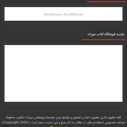
Ketabkhaneye MirasMaktoob
بازدید فروشگاه کتاب میراث
کلیه حقوق مادی، معنوی، اخبار و تصاویر و فیلمها برای مؤسسۀ پژوهشی میراث مکتوب محفوظ
میباشد؛ همچنین استفاده و نقل، از مطالب با ذکر منبع و این سایت مجاز است. | Copyright 2026 |