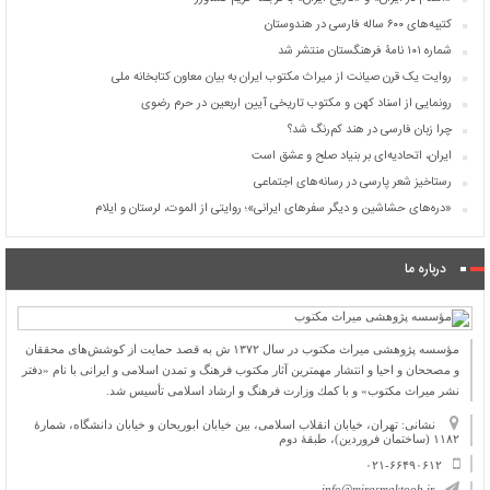
کتیبه‌های ۶۰۰ ساله فارسی در هندوستان
شماره ۱۰۱ نامۀ فرهنگستان منتشر شد
روایت یک قرن صیانت از میراث مکتوب ایران به بیان معاون کتابخانه ملی
رونمایی از اسناد کهن و مکتوب تاریخی آیین اربعین در حرم رضوی
چرا زبان فارسی در هند کم‌رنگ شد؟
ایران، اتحادیه‌ای بر بنیاد صلح و عشق است
رستاخیز شعر پارسی در رسانه‌های اجتماعی
«دره‌های حشاشین و دیگر سفرهای ایرانی»؛ روایتی از الموت، لرستان و ایلام
درباره ما
مؤسسه پژوهشی میراث مكتوب در سال ۱۳۷۲ ش به قصد حمایت از كوشش‌های محققان
و مصححان و احیا و انتشار مهمترین آثار مكتوب فرهنگ و تمدن اسلامی و ایرانی با نام «دفتر
نشر میراث مكتوب» و با كمك وزارت فرهنگ و ارشاد اسلامی تأسیس شد.
نشانی: تهران، خیابان انقلاب اسلامی، بین خیابان ابوریحان و خیابان دانشگاه، شمارۀ
۱۱۸۲ (ساختمان فروردین)، طبقۀ دوم
۰۲۱-۶۶۴۹۰۶۱۲
info@mirasmaktoob.ir