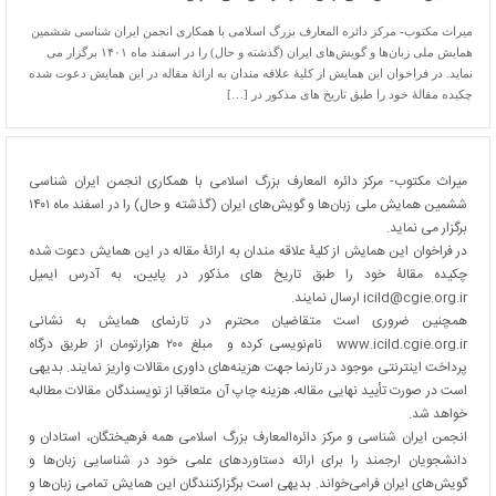
میراث مکتوب- مرکز دائره المعارف بزرگ اسلامی با همکاری انجمن ایران شناسی ششمین
همایش ملی زبان‌ها و گویش‌های ایران (گذشته و حال) را در اسفند ماه ۱۴۰۱ برگزار می
نماید. در فراخوان این همایش از کلیۀ علاقه مندان به ارائۀ مقاله در این همایش دعوت شده
چکیده مقالۀ خود را طبق تاریخ های مذکور در […]
میراث مکتوب- مرکز دائره المعارف بزرگ اسلامی با همکاری انجمن ایران شناسی
ششمین همایش ملی زبان‌ها و گویش‌های ایران (گذشته و حال) را در اسفند ماه ۱۴۰۱
برگزار می نماید.
در فراخوان این همایش از کلیۀ علاقه مندان به ارائۀ مقاله در این همایش دعوت شده
چکیده مقالۀ خود را طبق تاریخ های مذکور در پایین، به آدرس ایمیل
icild@cgie.org.ir
ارسال نمایند.
همچنین ضروری است متقاضیان محترم در تارنمای همایش به نشانی
www.icild.cgie.org.ir
نام‌نویسی کرده و مبلغ ۲۰۰ هزارتومان از طریق درگاه
پرداخت اینترنتی موجود در تارنما جهت هزینه‌های داوری مقالات واریز نمایند. بدیهی
است در صورت تأیید نهایی مقاله، هزینه چاپ آن متعاقبا از نویسندگان مقالات مطالبه
خواهد شد.
انجمن ایران شناسی و مرکز دائره‌المعارف بزرگ اسلامی همه فرهیختگان، استادان و
دانشجویان ارجمند را برای ارائه دستاوردهای علمی خود در شناسایی زبان‌ها و
گویش‌های ایران فر‌امی‌خواند. بدیهی است برگزارکنندگان این همایش تمامی زبان‌ها و