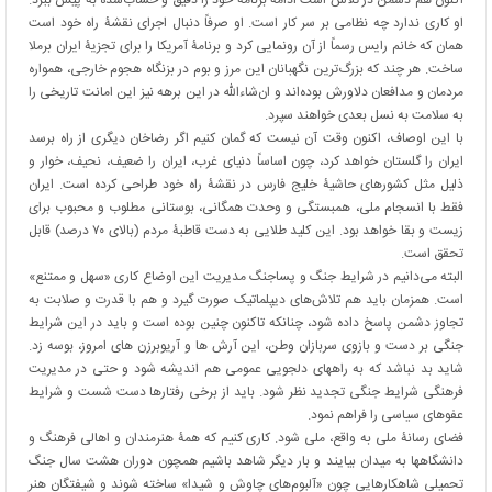
اکنون هم دشمن در تلاش است ادامه برنامۀ خود را دقیق و حساب‌شده به پیش ببرد.
او کاری ندارد چه نظامی بر سر کار است. او صرفاً دنبال اجرای نقشۀ راه خود است
همان که خانم رایس رسماً از آن رونمایی کرد و برنامۀ آمریکا را برای تجزیۀ ایران برملا
ساخت. هر چند که بزرگ‌ترین نگهبانان این مرز و بوم در بزنگاه هجوم خارجی، همواره
مردمان و مدافعان دلاورش بوده‌اند و ان‌شاء‌الله در این برهه نیز این امانت تاریخی را
به سلامت به نسل بعدی خواهند سپرد.
با این اوصاف، اکنون وقت آن نیست که گمان کنیم اگر رضاخان دیگری از راه برسد
ایران را گلستان خواهد کرد، چون اساساً دنیای غرب، ایران را ضعیف، نحیف، خوار و
ذلیل مثل کشورهای حاشیۀ خلیج فارس در نقشۀ راه خود طراحی کرده است. ایران
فقط با انسجام ملی، همبستگی و وحدت همگانی، بوستانی مطلوب و محبوب برای
زیست و بقا خواهد بود. این کلید طلایی به دست قاطبۀ مردم (بالای ۷۰ درصد) قابل
تحقق است.
البته می‌دانیم در شرایط جنگ و پساجنگ مدیریت این اوضاع کاری «سهل و ممتنع»
است. همزمان باید هم تلاش‌های دیپلماتیک صورت گیرد و هم با قدرت و صلابت به
تجاوز دشمن پاسخ داده شود، چنانکه تاکنون چنین بوده است و باید در این شرایط
جنگی بر دست و بازوی سربازان وطن، این آرش ها و آریوبرزن های امروز، بوسه زد.
شاید بد نباشد که به راههای دلجویی عمومی هم اندیشه شود و حتی در مدیریت
فرهنگی شرایط جنگی تجدید نظر شود. باید از برخی رفتارها دست شست و شرایط
عفوهای سیاسی را فراهم نمود.
فضای رسانۀ ملی به واقع، ملی شود. کاری کنیم که همۀ هنرمندان و اهالی فرهنگ و
دانشگاهها به میدان بیایند و بار دیگر شاهد باشیم همچون دوران هشت سال جنگ
تحمیلی شاهکارهایی چون «آلبوم‌های چاوش و شیدا» ساخته شوند و شیفتگان هنر