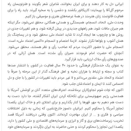
ایرانی دل به کار دهند و برای ایران بخوانند، شاعران شعر بگویند و طنزنویسان راه
مرحوم گل‌آقا را بپیمایند؛ کاریکاتور بکشند و دشمن را به سخره گیرند. باید راه را برای
فعالیت قانونمند زنان هنرمند در همۀ عرصه‌های هنری و موسیقی باز کنیم.
وحدت ملی، اتحاد، انسجام، همبستگی و همدلی همگانی محقق نمی‌شود، مگر اینکه
هم جبران مافات شود، هم راههای جدیدی در پیش گرفته شود، و هم تغییرات جدی در
روش ها و چارچوب ها ایجاد گردد تا شاید اعتماد ملی محقق ‌شود و در پساچنگ باز
همان آشوب و بلواها تکرار نشوند. لازمۀ اعتصام و انسجام «اکسیر اعتماد ملی» است.
انسجام ملی با حضور اکثریت مردم که صاحب رأی و نظر هستند، محقق می‌شود.
آنچنان که حضرت امام فرمودند «میزان رأی ملت» است. همان آرائی که در
صندوق‌های رأی ملاک ارزیابی باید قرار گیرد.
به عنوان یک خدمتگزار فرهنگی با حدود ۴۰ سال فعالیت در کشور، با انتشار صدها
کتاب و مجله و ارتباط با هزاران نخبه و اهل فرهنگ، گذار از این مرحله را صرفاً با
اعتماد و اتحاد ملی مقدور می‌دانم و لا غیر. مردم باید تغییرات در کشور را با جان و دل
احساس کنند تا ایمان و اعتمادشان جلب شود.
اکنون که نیّات شوم تجاوزکاران برملاشده، اعتراف‌های متعدد آنان بر کوشش آمریکا با
همدستی رژیم صهیونیستی برای تکه‌تکه کردن ایران آشکار گشته، جا دارد دست به
دست هم دهیم به مهر، قهرها را کنار بگذاریم و برای اعتلای نام و خاک ایران یکصدا
تجاوز آمریکا را محکوم کنیم. ایرانیان دلسوز خارج‌نشین که زمانی به دلیل اختلافات
سیاسی و فکری و … از ایران مهاجرت کرده‌اند، اکنون وقتی دریافتند آمریکا قصد
تخریب زیرساخت‌های برق و گاز و انرژی و سرمایه‌های اقتصادی و ملی کشور را دارد،
یکصدا این تجاوز را محکوم کردند و حتی حاضرند به ایران بازگردند و سرمایه‌های خود