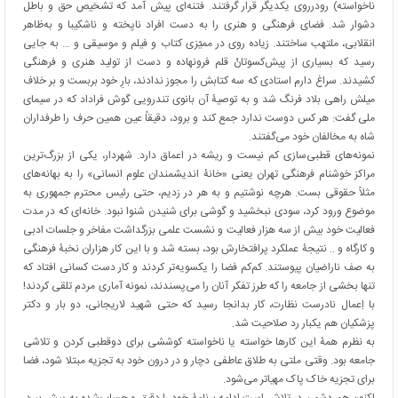
ناخواسته) رودرروی یکدیگر قرار گرفتند. فتنه‌ای پیش آمد که تشخیص حق و باطل
دشوار شد. فضای فرهنگی و هنری را به دست افراد ناپخته و ناشکیبا و به‌ظاهر
انقلابی، ملتهب ساختند. زیاده روی در ممیّزی کتاب و فیلم و موسیقی و … به جایی
رسید که بسیاری از پیش‌کسوتانْ قلم فرونهاده و دست از تولید هنری و فرهنگی
کشیدند. سراغ دارم استادی که سه کتابش را مجوز ندادند، بارِ خود بربست و بر خلاف
میلش راهی بلاد فرنگ شد و به توصیۀ آن بانوی تندرویی گوش فراداد که در سیمای
ملی گفت: هر کس دوست ندارد جمع کند و برود، دقیقاً عین همین حرف را طرفداران
شاه به مخالفان خود می‌گفتند.
نمونه‌های قطبی‌سازی کم نیست و ریشه در اعماق دارد. شهردار، یکی از بزرگ‌ترین
مراکز خوشنام فرهنگی تهران یعنی «خانۀ اندیشمندان علوم انسانی» را به بهانه‌های
مثلاً حقوقی بست. هرچه نوشتیم و به هر در زدیم، حتی رئیس محترم جمهوری به
موضوع ورود کرد، سودی نبخشید و گوشی برای شنیدن شنوا نبود. خانه‌ای که در مدت
فعالیت خود بیش از سه هزار فعالیت و نشست علمی بزرگداشت مفاخر و جلسات ادبی
و کارگاه و .. نتیجۀ عملکرد پرافتخارش بود، بسته شد و با این کار هزاران نخبۀ فرهنگی
به صف ناراضیان پیوستند. کم‌کم فضا را یکسویه‌تر کردند و کار دست کسانی افتاد که
تنها بخشی از جامعه را که طرز تفکر آنان را می‌پسندند، نمونه آماری مردم تلقی کردند!
با اِعمال نادرست نظارت، کار بدانجا رسید که حتی شهید لاریجانی، دو بار و دکتر
پزشکیان هم یکبار رد صلاحیت شد.
به نظرم همۀ این کارها خواسته یا ناخواسته کوششی برای دوقطبی کردن و تلاشی
جامعه بود. وقتی ملتی به طلاق عاطفی دچار و در درون خود به تجزیه مبتلا شود، فضا
برای تجزیه خاک پاک مهیاتر می‌شود.