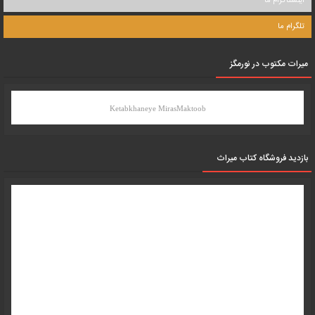
اینستاگرام ما
تلگرام ما
میرات مکتوب در نورمگز
Ketabkhaneye MirasMaktoob
بازدید فروشگاه کتاب میراث