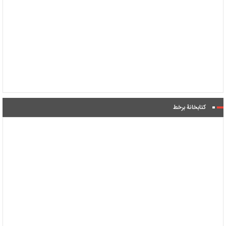
کتابخانۀ برخط