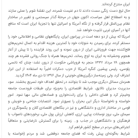
ایران منتزع کرده‌اند.
حال تیغ دست زنگی مست دادند تا دم غنیمت شمرده، این نقشۀ شوم را عملی سازند
و به اصطلاح اهل سیاست، اکنون جهان در مرحلۀ گذار سیستمی و تغییر در ساختار
نظام بین‌الملل قرار گرفته و از نگاه آمریکا و اسرائیل تنها با تجزیۀ ایران است که منافع
آنها در آسیای غربی تثبیت خواهد شد.
امریکا که بیش از دو دهه است در پیرامون ایران، پایگاههای نظامی و اطلاعاتی خود را
مستقر کرده، برای رسیدن به مَنویّات خود با کمترین هزینه اقدام به اعمال تحریم‌های
فلج‌کننده جهت فروپاشی ایران از درون نموده و این روند فزاینده را تا پیش از آغاز
هجوم وحشیانه به ایران به اوج رساند، تحریم‌ها همراه با جنگ روانی فشرده هر چند
همچون ۲۸ مرداد ۱۳۳۲ منجر به فروپاشی حکومت از درون نشد؛ چنان که نانسی
پلوسی، رئیس پیشین کنگره آمریکا از حزب دمکرات اخیراً به استفاده از این ابزار
اعتراف کرد، ولی زمینه‌ساز درگیری‌های خونینی از سال ۱۳۹۶ تا دی ماه ۱۴۰۴ گردید.
همزمان مسائل دیگری موجب شد تا بتوانند در تحقق اهداف خود تسریع بخشند. سوء
مدیریت مدیران نالایق، شرایط اقتصادی را به‌ویژه برای طبقات فرودست جامعه
وخیم‌تر کرد و فضای داخلی را برای رانت‌خواری و فسادهای مالی مهیا نمود. امورِ
خواسته و ناخواستۀ دیگر این بحران را عمیق‌تر نمود. انتصابات جناحی و خویش و
قومی در ساختار اداری و دانشگاهی و نیز در بنگاهای اقتصادی کلان و یکسونگری در
سیمای ملی، بروز نوسانات پیاپی ارزی، کاهش ارزش پول ملی، برخوردهای ناصواب با
فرهنگیان و دانشگاهیان در جذب و… زمینه را برای گسترش نارضایتی و متعاقباً
اعتراض‌های مردم در سطح کشور فراهم کرد.
شرایط به‌گونه‌ای پیش رفت که فضای جامعه دوقطبی شد و مردم (خواسته یا