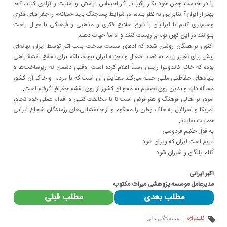
را در خدمت وطن خود بکار بگیرند. اگر احساس آرامش و امنیت و آزادی کنند، کجا
بهتر از ایران؟ بنابراین به نظر بنده، در شرایط پساجنگ باید «میانه» را جغرافیای فکری
وسیع‌تری کنیم تا ایرانیان با تنوع سلایق فکری و مذهبی و فرهنگی با خیال راحت
بتوانند در این کهن بوم بر زیست کنند و ادامۀ حیات دهند.
اکنون بر همگان روشن شده که ادعای سست ساخت بمب اتم توسط ایران بهانه‌ای
بیش برای تغییر رژیم به قصد اشغال و تجزیه ایران نبوده، بلکه برای تحقق نقشۀ راهی
بوده که خانم کاندولیزا رایس رسماً اعلام کرده است. وقتی دشمن به زیرساخت‌ها و
بنیادهای حفاظتی ملتی‌ حمله می‌کند معنایش آن است که با مردم و خاک آن کشور
مسأله دارد و بدین روی تصمیم به محو آن کشور از روی نقشه جغرافیا گرفته است.
امروز بر اهالی فرهنگ و هنر فرض است تا با مخالفت کتبی و اقدام عملی خود تجاوز
آمریکا و اسرائیل به خاک وطن را محکوم و از جانفشانی‌های رزمندگان شجاع ایرانی
حمایت نمایند.
به قول حکیم فردوسی:
دریغ است ایران که ویران شود
کُنام پلنگان و شیران شود
اکبر ایرانی
مدیرعامل موسسه پژوهشی میراث مکتوب
مطلب بعدی
مطلب قبلی
کلیدواژه :
همبستگی ملی