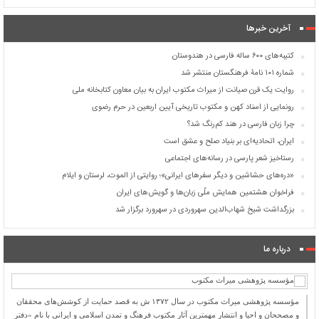
آخرین خبرها
کتیبه‌های ۶۰۰ ساله فارسی در هندوستان
شماره ۱۰۱ نامۀ فرهنگستان منتشر شد
روایت یک قرن صیانت از میراث مکتوب ایران به بیان معاون کتابخانه ملی
رونمایی از اسناد کهن و مکتوب تاریخی آیین اربعین در حرم رضوی
چرا زبان فارسی در هند کم‌رنگ شد؟
ایران، اتحادیه‌ای بر بنیاد صلح و عشق است
رستاخیز شعر پارسی در رسانه‌های اجتماعی
«دره‌های حشاشین و دیگر سفرهای ایرانی»؛ روایتی از الموت، لرستان و ایلام
فراخوان هشتمین همایش ملّی زبان‌ها و گویش‌های ایران
بزرگداشت شیخ شهاب‌الدین سهروردی در سهرورد برگزار شد
درباره ما
مؤسسه پژوهشی میراث مكتوب در سال ۱۳۷۲ ش به قصد حمایت از كوشش‌های محققان
و مصححان و احیا و انتشار مهمترین آثار مكتوب فرهنگ و تمدن اسلامی و ایرانی با نام «دفتر