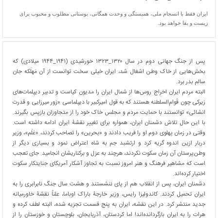
ایران فقط با انسجام ملی، همبستگی و وحدت همگانی، بوستانی مطلوب و محبوب برای
زیست و بقا خواهد بود.
پس از جنگ جهانی دوم در سال ۱۳۲۰_۱۳۲۳ خورشیدی (۱۹۴۱_۱۹۴۴ میلادی) که
بخش‌هایی از خاک وطن اشغال شد، ایران خیلی سخت توانست از آن مَهلَکه جان
سالم بدر برد.
البته مردم ایران اخراج روس‌ها از شمال ایران را مدیون کیاست و تدبیر دیپلمات‌های
زیرکی چون قَوام‌السلطنه هستند که به قول امیرکبیر با دیپلماسی «زور میرزایی و قدرت
انشائی» توانستند با حمایت مردم و مجلس خاک خود را از متجاوزان بازپس بگیرند.
با این حال تلاش دشمنان ایران، همواره برای تغییر نقشۀ ایران ادامه داشته است.
وقتی در زمان پهلوی دوم او را فریب دادند و «بحرین» را تصاحب کردند، «عَلَم»، وزیر
دربار ازین اندوه گریه کرد و ارتشبد جم به شاه اعتراض نمود و بسیاری دیگر از
وطن‌پرستان آن زمان سکوت نکردند، هرچند به عزل و برکناریشان انجامید. جای تعجب
است که مشاهیر فرهنگ و هنر امروز نسبت به تجاوز آشکار آمریکای جنایتکار سکوت
اختیار کرده‌اند.
دشمنان ایران، پس از انقلاب هم از پای ننشستند و هشت سال جنگ نابرابری را به
ایران تحمیل کردند. کاندولیزا رایس، وزیر خارجۀ باراک اوباما، علناً نقشۀ خاورمیانه
جدید منتشر کرد. در این نقشه، ایران به پنج قسمت تجزیه شده، البته لطف کرده و
هرات را به ایران بازگردانده‌اند! اما کردستان، آذربایجان، بلوچستان و خوزستان را از