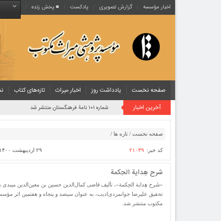
اخبار مؤسسه
گزارش تصویری
پادکست‌
■ پخش زنده
صفحه نخست
یادداشت روز
اخبار میراث
تازه‌های کتاب
نش
آخرین اخبار
شماره ۱۰۱ نامۀ فرهنگستان منتشر شد
صفحه نخست
/
تازه ها
/
کد خبر:
۲۱۰۳۹
۲۹ اردیبهشت ۱۴۰۰ ساعت [ ۴:۵۰ ]
شرح هِدایة ‌الحِکمة
«شَرح هِدایة الحِکمة»، تألیف قاضی کمال‌الدین حسین ‌بن ‌معین‌الدین میبدی 
تحقیق علیرضا جوانمردی‌ادیب، به عنوان سیصد ‌و ‌پنجاه و هفتمین اثر مؤ
مکتوب منتشر شد.