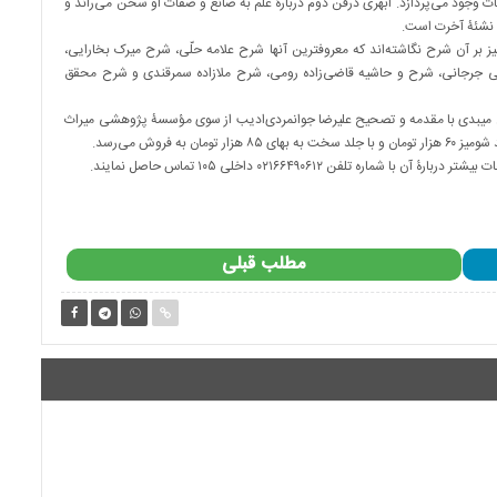
وجود می‌پردازد. ابهری درفن دوم دربارۀ علم به صانع و صفات او سخن می‌راند و
ال نشئۀ آخرت است.
ز بر آن شرح نگاشته‌اند که معروفترین آنها شرح علامه حلّی، شرح میرک بخارایی،
 جرجانی، شرح و حاشیه قاضی‌زاده رومی، شرح ملازاده سمرقندی و شرح محقق
 میبدی با مقدمه و تصحیح علیرضا جوانمردی‌ادیب از سوی مؤسسۀ پژوهشی میراث
 فروش می‌رسد.
 تلفن ۰۲۱۶۶۴۹۰۶۱۲ داخلی ۱۰۵ تماس حاصل نمایند.
مطلب قبلی