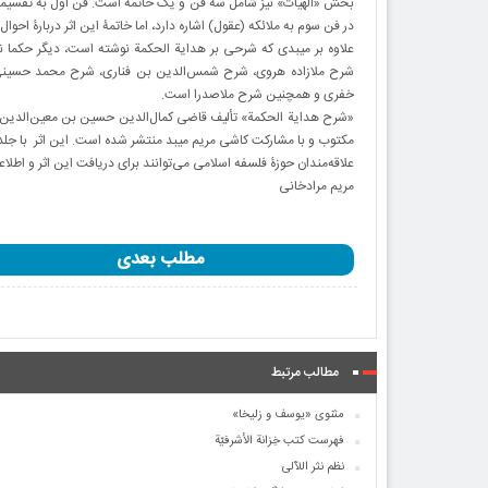
بخش «الهیات» نیز شامل سه فن و یک خاتمه است. فن اول به تقسیمات 
در فن سوم به ملائکه (عقول) اشاره دارد، اما خاتمۀ این اثر دربارۀ احو
علاوه بر میبدی که شرحی بر هدایة الحکمة نوشته است، دیگر حکما نی
شرح ملازاده هروی، شرح شمس‌الدین بن فناری، شرح محمد حسینی
خفری و همچنین شرح ملاصدرا است.
«شرح هدایة ‌الحکمة» تألیف قاضی کمال‌الدین حسین بن معین‌الدین
مکتوب و با مشارکت کاشی مریم میبد منتشر شده است. این اثر با جلد شومیز ۶۰ هزار تومان و با جلد سخت به بهای ۸۵ هزار تومان به
علاقه‌مندان حوزۀ فلسفه اسلامی می‌توانند برای دریافت این اثر و اطلاعات بیشتر دربارۀ آن با شماره
مریم مرادخانی
مطلب بعدی
مطالب مرتبط
مثنوی «یوسف و زلیخا»
فهرست کتب خِزانة الأشرفیّة
نظم نثر اللآلی