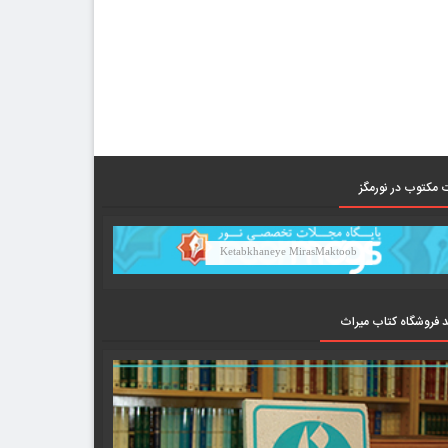
 مکتوب در نورمگز
Ketabkhaneye MirasMaktoob
د فروشگاه کتاب میراث