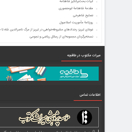
ابیات بحث‌برانگیز شاهنامه
مقدمۀ شاهنامۀ ابومنصوری
نصایح شاهرخی
روزنامۀ مأموریت اسلامبول
غوغای تبریز؛ رخدادهای مشروطه‌خواهی در تبریز از مرگ ناصرالدین شاه تا 
نسخه‌برگردان مجموعه‌ای از رسائل ریاضی و نجومی
میرات مکتوب در طاقچه
اطلاعات تماس