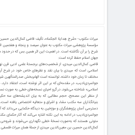
میراث مکتوب- «شَرح هِدایة الحِکمة»، تألیف قاضی کمال‌الدین حسین
مؤسسۀ پژوهشی میراث مکتوب به عنوان سیصد ‌و ‌پنجاه و هفتمین اثر م
شرح را بر آن نگاشته است. در اهمیت این اثر همین بس که در حدود 
جهان اسلام حفظ کرده است.
قاضی کمال‌الدین میبدی، از شخصیت‌های برجستۀ علمی ادبی قرن نهم
اسلامی است که میبدی با بیان نقد و نظرهای خاص خود در شرح آ
مختلف تا زمان خود داشته، توانسته است الهام‌بخش صدرالمتألهین شیرا
جوانمردی‌ادیب، در مقدمه‌ای که بر این اثر نوشته است، اعتقاد دارد
اسلامی» شناخته می‌شود، در گرو احیای نسخه‌های خطی به صورت نس
از منظر این مصحح، حجم مطالبی که به بیان اندیشه‌های سه حکیم 
بنیانگذاران سه مکتب مشاء و اشراق و متعالیه اختصاص یافته است، 
دسترسی آسان پژوهشگران و مورّخین به دیدگاه حکمایی می‌داند که آثارشان به‌صور
جوانمردی‌ادیب در ادامه به این نکته اشاره می‌کند که آثار حکمای مک
متونی هستند که به‌صورت نسخۀ خطی نگهداری می‌شوند و شروحی که 
کمال‌الدین حسین بن معین‌الدین میبدی از جملۀ همان میراث فلسفی ا