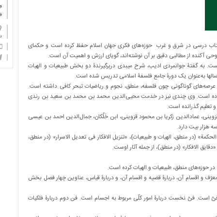
و
ف
دان
 کتاب درسی در شرق و غرب حوزه‌های فکری جهان اسلام حفظ کرده است و حکمای
 شروحی آکنده از مطالبی دقیق بر آن نوشته‌اند، گویای ارزش و اهمیت آن است.
ست. به گفتۀ جوانمردی ادیب، شرح میبدی دربرگیرندۀ دو بخش طبیعیات و الهیات
و سالها به‌عنوان یک دورۀ جامع فلسفۀ اسلامی تدریس شده است.
ر عرصه‌های گوناگونی چون فلسفه، منطق، نجوم و ریاضیات تبحر کافی داشته است.
وده است. وی چندی نیز در خدمت محیی‌الدین محمد ‌بن محمد بن‌ سعید بن‌ رندی
و تعلیم گذرانده است.
قزوینی، عمادالدین زکریا ‌بن محمود قزوینی، ابن خَلِّکان، جمال‌الدین احمد بن عیسی
ه هزار بیت دارد.
نطق)، «هدایة الحکمة» (در منطق، الهیات و طبیعیات)، «تنزیل ‌الافکار فی تعدیل الاسرار» (در منطق،
دقایق الافکار» (در منطق)، از جمله آثار اوست.
ت کرده است.
ّف و اقسام آن، دربارۀ قضیه و اقسام آن، و دربارۀ قیاس، عناوین چهار فصل بخش
ست. فنّ نخست دربارۀ امور کلّی مربوط به اجسام است. فن دوم دربارۀ فلکیات