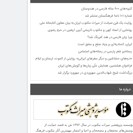
کتیبه‌های ۶۰۰ ساله فارسی در هندوستان
شماره ۱۰۱ نامۀ فرهنگستان منتشر شد
روایت یک قرن صیانت از میراث مکتوب ایران به بیان معاون کتابخانه ملی
رونمایی از اسناد کهن و مکتوب تاریخی آیین اربعین در حرم رضوی
چرا زبان فارسی در هند کم‌رنگ شد؟
ایران، اتحادیه‌ای بر بنیاد صلح و عشق است
رستاخیز شعر پارسی در رسانه‌های اجتماعی
«دره‌های حشاشین و دیگر سفرهای ایرانی»؛ روایتی از الموت، لرستان و ایلام
فراخوان هشتمین همایش ملّی زبان‌ها و گویش‌های ایران
بزرگداشت شیخ شهاب‌الدین سهروردی در سهرورد برگزار شد
درباره ما
مؤسسه پژوهشی میراث مكتوب در سال ۱۳۷۲ ش به قصد حمایت از
وشش‌های محققان و مصححان و احیا و انتشار مهمترین آثار مكتوب فرهنگ