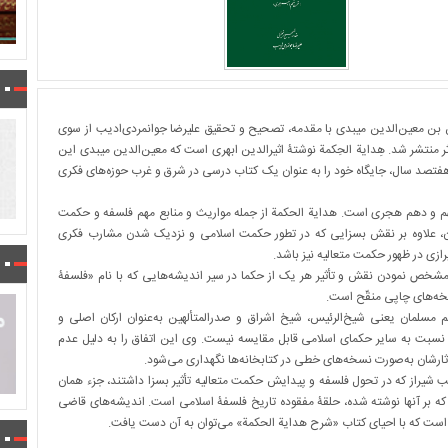
 ‌بن ‌معین‌الدین میبدی با مقدمه، تصحیح و تحقیق علیرضا جوانمردی‌ادیب از سوی
نتشر شد. هِدایة ‌الحِکمة نوشتۀ اثیرالدین ابهری است که معین‌الدین میبدی این
هفتصد سال، جایگاه خود را به عنوان یک کتاب درسی در شرق و غرب حوزه‌های فکری
 و دهم هجری است. هدایة‌ الحکمة از جمله مواریث و منابع مهم فلسفه و حکمت
ن، علاوه بر نقش بسزایی که در تطور حکمت اسلامی و نزدیک شدن مشارب فکری
زی در ظهور حکمت متعالیه نیز باشد.
، مشخص نمودن نقش و تأثیر هر یک از حکما در سیر اندیشه‌هایی که با نام «فلسفۀ
خه‌های چاپی منقّح است.
مسلمان یعنی شیخ‌الرئیس، شیخ اشراق و صدرالمتألهین به‌عنوان ارکان اصلی و
نسبت به سایر حکمای اسلامی قابل مقایسه نیست. وی این اتفاق را به دلیل عدم
ت نسخه‌های خطی در کتابخانه‎‌ها نگهداری می‌شود.
تب شیراز که در تحول فلسفه و پیدایش حکمت متعالیه تأثیر بسزا داشتند، جزء همان
بر آنها نوشته شده، حلقۀ مفقوده تاریخ فلسفۀ اسلامی است. اندیشه‌های قاضی
ست که با احیای کتاب «شرح هدایة‌ الحکمة» می‌توان به آن دست یافت.