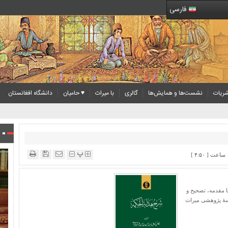
فارسی
ریات
نشست‌ها و همایش‌ها
گالری
با میراث
♥ حامیان
دانشگاه افغانستان
پ
با مقدمه، تصحیح و
سسۀ پژوهشی میراث