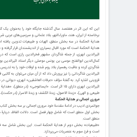
این که این اثر در هفتصد سال گذشته جایگاه خود را به‌عنوان یک
برخاسته از ایران، هند، ماوراءالنهر، بلاد عثمانی و سرزمین‌های عربی
هدایة‌ الحکمة در سه بخش منطق، الهیات و طبیعیات تدوین یافته ا
هدایة ‌الحکمة است که مورد اقبال بسیاری از اندیشمندان قرار گرفته 
اثیرالدین ابهری، از جمله شاگردان مشهور فخرالدین رازی است که د
کمال‌الدین ابوالفتح موسی بن یونس موصلی دیگر استاد اثیرالدین ب
شاگردی کرده و عاقبت رهسپار بلاد روم شده و اوقات خود را به تدریس 
اثیرالدین شاگردانی را نیز پرورش داد که از آن میان می‌توان به کاتبی 
قزوینی اشاره کرد. به گفتۀ مؤلف «عرفات ‌العاشقین» ابهری، دیوانی در س
اثیرالدین ابهری دارای ۱۵ اثر است. «ایساغوجی» (در م
طبیعی و الهی)، «زبدة الاصول، زبدة الکشف و زبدة الاسرار (در حکمت)، «
مروری اجمالی بر هدایة الحکمة
جوانمردی ادیب در ادامۀ مقدمۀ خود مروری اجمالی بر سه بخش کتاب در حوزه‎‌های منطق، طبیعیات و الهیا
بخش اول منطق است که شامل چهار فصل است. دلالت الفاظ، دربارۀ معر
منطق است.
«طبیعیات» بخش دوم از هدایة الحکمة است. این بخش شامل سه فنّ ا
است و فنّ سوم به عنصریات می‌پردازد.