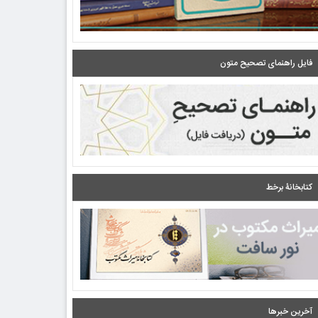
فایل راهنمای تصحیح متون
کتابخانۀ برخط
آخرین خبرها