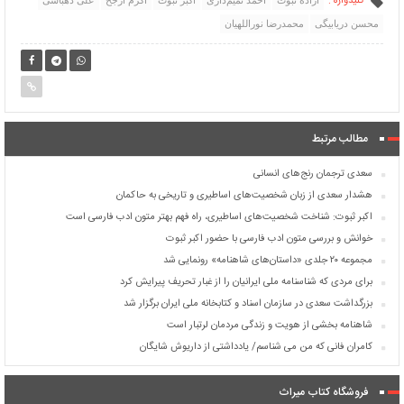
کلیدواژه :
آزاده ثبوت
احمد تمیم‌داری
اکبر ثبوت
اکرم ارجح
علی دهباشی
محسن دریابیگی
محمدرضا نوراللهیان
مطالب مرتبط
سعدی ترجمان رنج‌های انسانی
هشدار سعدی از زبان شخصیت‌های اساطیری و تاریخی به حاکمان
اکبر ثبوت: شناخت شخصیت‌های اساطیری، راه فهم بهتر متون ادب فارسی است
خوانش و بررسی متون ادب فارسی با حضور اکبر ثبوت
مجموعه ۲۰ جلدی «داستان‌های شاهنامه» رونمایی شد
برای مردی که شناسنامه ملی ایرانیان را از غبار تحریف پیرایش کرد
بزرگداشت سعدی در سازمان اسناد و کتابخانه ملی ایران برگزار شد
شاهنامه بخشی از هویت و زندگی مردمان لرتبار است
کامران فانی که من می شناسم/ یادداشتی از داریوش شایگان
فروشگاه کتاب میراث