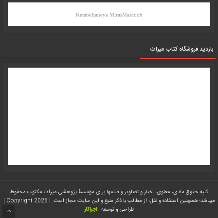
Ketabkhaneye MirasMaktoob
بازدید فروشگاه کتاب میراث
کلیه حقوق مادی، معنوی، اخبار و تصاویر و فیلمها برای مؤسسۀ پژوهشی میراث مکتوب محفوظ
میباشد؛ همچنین استفاده و نقل، از مطالب با ذکر منبع و این سایت مجاز است. | Copyright 2026 |
طراحی و توسعه :
اجراکار