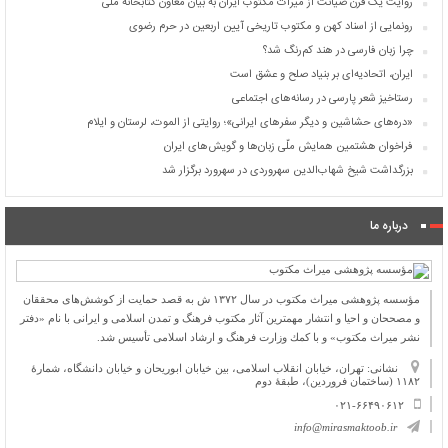
روایت یک قرن صیانت از میراث مکتوب ایران به بیان معاون کتابخانه ملی
رونمایی از اسناد کهن و مکتوب تاریخی آیین اربعین در حرم رضوی
چرا زبان فارسی در هند کم‌رنگ شد؟
ایران، اتحادیه‌ای بر بنیاد صلح و عشق است
رستاخیز شعر پارسی در رسانه‌های اجتماعی
«دره‌های حشاشین و دیگر سفرهای ایرانی»؛ روایتی از الموت، لرستان و ایلام
فراخوان هشتمین همایش ملّی زبان‌ها و گویش‌های ایران
بزرگداشت شیخ شهاب‌الدین سهروردی در سهرورد برگزار شد
درباره ما
مؤسسه پژوهشی میراث مكتوب در سال ۱۳۷۲ ش به قصد حمایت از كوشش‌های محققان
و مصححان و احیا و انتشار مهمترین آثار مكتوب فرهنگ و تمدن اسلامی و ایرانی با نام «دفتر
نشر میراث مكتوب» و با كمك وزارت فرهنگ و ارشاد اسلامی تأسیس شد.
نشانی: تهران، خیابان انقلاب اسلامی، بین خیابان ابوریحان و خیابان دانشگاه، شمارۀ
۱۱۸۲ (ساختمان فروردین)، طبقۀ دوم
۰۲۱-۶۶۴۹۰۶۱۲
info@mirasmaktoob.ir