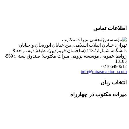
اطلاعات تماس
تهران، خیابان انقلاب اسلامی، بین خیابان ابوریحان و خیابان
دانشگاه، شمارۀ 1182 (ساختمان فروردین)، طبقۀ دوم، واحد 8 ،
روابط عمومی مؤسسه پژوهی میراث مکتوب؛ صندوق پستی: 569-
13185
02166490612
info@mirasmaktoob.com
انتخاب زبان
میرات مکتوب در چهارراه