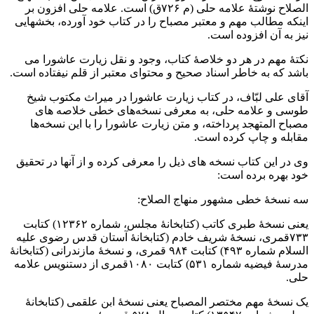
الصلاح نوشتۀ علامه حلی (م ۷۲۶ق) است. علامه حلی افزون بر
اینکه مطالب مهم و معتبر مصباح را در کتاب خود آورده، بخشهایی
نیز به آن افزوده است.
نکتۀ مهم در هر دو خلاصۀ کتاب، وجود و نقل زیارت عاشورا می
باشد که به خاطر اسناد صحیح و محتوای معتبر از قلم نیفتاده است.
آقای علی لبّاف، در کتاب زیارت عاشورا در میراث مکتوب شیخ
طوسی و علامه حلی، به معرفی نسخه‌های خطی خلاصه های
مصباح المتهجد پرداخته، و متن زیارت عاشورا را با این نسخه‌ها
مقابله و چاپ کرده است.
وی در این کتاب نسخه های ذیل را معرفی کرده و از آنها در تحقیق
خود بهره برده است:
سه نسخۀ خطی مشهور منهاج الصلاح:
یعنی نسخۀ طبری کاتب (کتابخانۀ مجلس، شماره ۱۲۳۶۲) کتابت
۷۳۳قمری، نسخۀ شریف خادم (کتابخانۀ آستان قدس رضوی علیه
السلام شماره ۴۹۳) کتابت ۹۸۴ قمری، و نسخۀ مازندرانی (کتابخانۀ
مدرسۀ فیضیه شماره ۵۳۱) کتابت ۱۰۸۰قمری از دستنویس علامه
حلی.
یک نسخۀ مهم مختصر المصباح یعنی نسخۀ ابن علقمی (کتابخانۀ