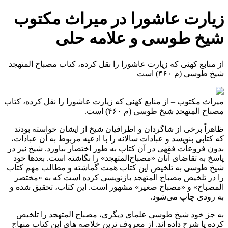
زیارت عاشورا در میراث مکتوب
شیخ طوسی و علامه حلی
از منابع کهنی که زیارت عاشورا را نقل کرده، کتاب مصباح المتهجد
شیخ طوسی (م ۴۶۰) است
میراث مکتوب – از منابع کهنی که زیارت عاشورا را نقل کرده، کتاب
مصباح المتهجد شیخ طوسی (م ۴۶۰) است.
ظاهراً برخی از شاگردان و اطرافیان شیخ از ایشان خواسته بودند
که کتابی بنویسد و عبادات سالانه را با ادعیه مربوط به آن عبادات،
بدون فروعات فقهی در آن کتاب به طور اختصار بیاورد. شیخ نیز در
پاسخ به تقاضای آنان «مصباح‌المتهجد» را نگاشته است. بعدها خود
شیخ طوسی به تلخیص این کتاب همت گماشته و مطالب مهم کتاب
را در تلخیص مصباح المتهجد بازنویسی کرده است که به «مختصر
المصباح» و «مصباح صغیر» مشهور است. این کتاب، تحقیق شده و
به زودی چاپ می‌شود.
به جز خود شیخ طوسی علمای دیگری، مصباح المتهجد را تلخیص
کرده یا شرح داده اند. از معروف ترین خلاصه های این کتاب منهاج