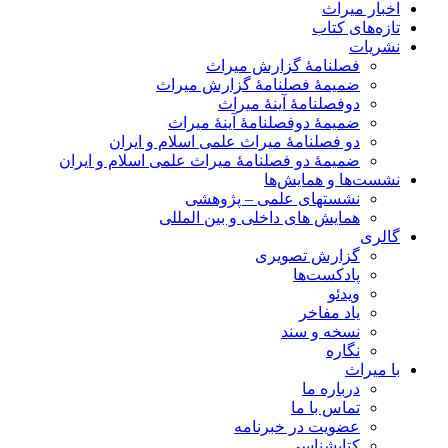
اخبار میراث
تازه‌های کتاب
نشریات
فصلنامۀ گزارش میراث
ضمیمۀ فصلنامۀ گزارش میراث
دوفصلنامۀ آینۀ میراث
ضمیمۀ دوفصلنامۀ آینۀ میراث
دو فصلنامۀ میراث علمی اسلام و ایران
ضمیمۀ دو فصلنامۀ میراث علمی اسلام و ایران
نشست‌ها و همایش‌ها
نشستهای علمی – پژوهشی
همایش های داخلی و بین المللی
گالری
گزارش تصویری
پادکست‌ها
ویدئو
یاد مفاخر
نسخه و سند
نگاره
با میراث
درباره ما
تماس با ما
عضویت در خبرنامه
کتابشناسی