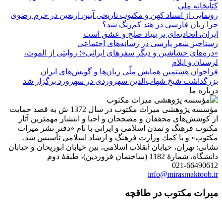
کتابخانه ملی
رونمایی از اسناد کهن و مکتوب تاریخی آیین اربعین در حرم رضوی
چرا زبان فارسی در هند کم‌رنگ شد؟
ایران، اتحادیه‌ای بر بنیاد صلح و عشق است
رستاخیز شعر پارسی در رسانه‌های اجتماعی
«دره‌های حشاشین و دیگر سفرهای ایرانی»؛ روایتی از الموت،
لرستان و ایلام
فراخوان هشتمین همایش ملّی زبان‌ها و گویش‌های ایران
بزرگداشت شیخ شهاب‌الدین سهروردی در سهرورد برگزار شد
درباره ما
مؤسسه پژوهشی میراث مكتوب در سال 1372 ش به قصد حمایت
از كوشش‌های محققان و مصححان و احیا و انتشار مهمترین آثار
مكتوب فرهنگ و تمدن اسلامی و ایرانی با نام «دفتر نشر میراث
مكتوب» و با كمك وزارت فرهنگ و ارشاد اسلامی تأسیس شد.
نشانی: تهران، خیابان انقلاب اسلامی، بین خیابان ابوریحان و خیابان
دانشگاه، شمارۀ 1182 (ساختمان فروردین)، طبقۀ دوم
021-66490612
info@mirasmaktoob.ir
میرات مکتوب در طاقچه