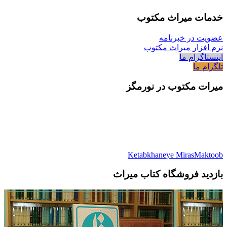
خدمات میراث مکتوب
عضویت در خبرنامه
نرم افزار میراث مکتوب
اینستاگرام ما
تلگرام ما
میرات مکتوب در نورمگز
Ketabkhaneye MirasMaktoob
بازدید فروشگاه کتاب میراث