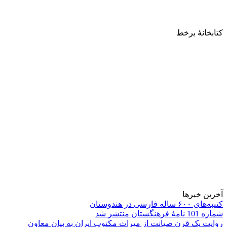
کتابخانۀ برخط
آخرین خبرها
کتیبه‌های ۶۰۰ ساله فارسی در هندوستان
شماره 101 نامۀ فرهنگستان منتشر شد
روایت یک قرن صیانت از میراث مکتوب ایران به بیان معاون