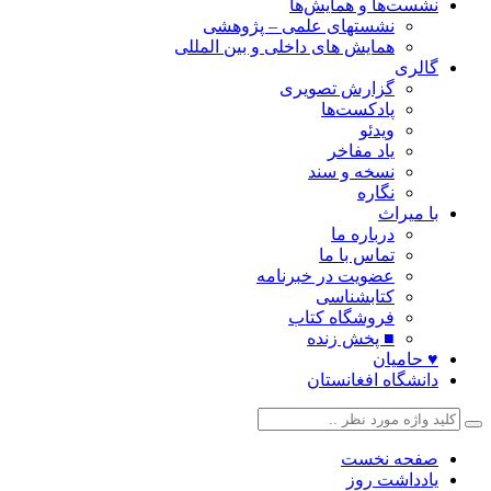
نشست‌ها و همایش‌ها
نشستهای علمی – پژوهشی
همایش های داخلی و بین المللی
گالری
گزارش تصویری
پادکست‌ها
ویدئو
یاد مفاخر
نسخه و سند
نگاره
با میراث
درباره ما
تماس با ما
عضویت در خبرنامه
کتابشناسی
فروشگاه کتاب
■ پخش زنده
♥ حامیان
دانشگاه افغانستان
صفحه نخست
یادداشت روز