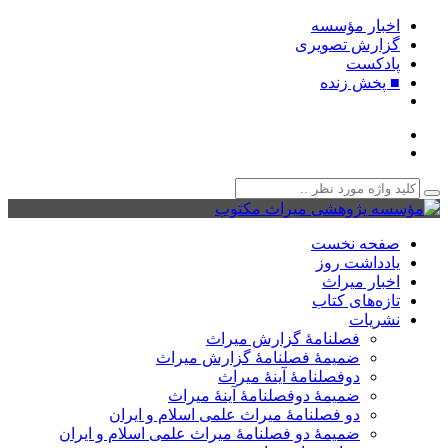
اخبار مؤسسه
گزارش تصویری
پادکست‌
■ پخش زنده
صفحه نخست
یادداشت روز
اخبار میراث
تازه‌های کتاب
نشریات
فصلنامۀ گزارش میراث
ضمیمۀ فصلنامۀ گزارش میراث
دوفصلنامۀ آینۀ میراث
ضمیمۀ دوفصلنامۀ آینۀ میراث
دو فصلنامۀ میراث علمی اسلام و ایران
ضمیمۀ دو فصلنامۀ میراث علمی اسلام و ایران