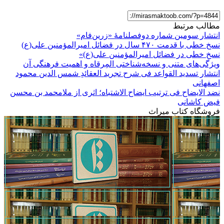
مطالب مرتبط
انتشار سومین شماره دوفصلنامۀ «زرین‌فام»
نسخ خطی با قدمت ۴۷۰ سال در فضائل امیرالمؤمنین علی(ع)
نسخ خطی در فضائل امیرالمؤمنین علی(ع)»
ویژگی‌های متنی و نسخه‌شناختی المِرقاه و اهمیت فرهنگی آن
انتشار تسدید القواعد فی شرح تجرید العقائدِ شمس الدین محمود
اصفهانی
نضد الایضاح فی ترتیب ایضاح الاشتباه؛ اثری از ملامحمد بن محسن
فیض کاشانی
فروشگاه کتاب میراث