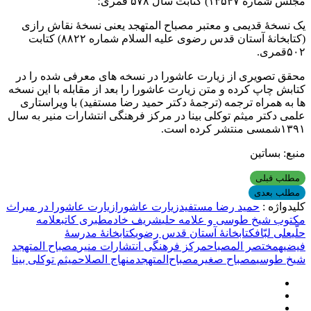
مجلس شماره ۱۳۵۴۷) کتابت سال ۵۷۸ قمری؛
یک نسخۀ قدیمی و معتبر مصباح المتهجد یعنی نسخۀ نقاش رازی
(کتابخانۀ آستان قدس رضوی علیه السلام شماره ۸۸۲۲) کتابت
۵۰۲قمری.
محقق تصویری از زیارت عاشورا در نسخه های معرفی شده را در
کتابش چاپ کرده و متن زیارت عاشورا را بعد از مقابله با این نسخه
ها به همراه ترجمه (ترجمۀ دکتر حمید رضا مستفید) با ویراستاری
علمی دکتر میثم توکلی بینا در مرکز فرهنگی انتشارات منیر به سال
۱۳۹۱شمسی منتشر کرده است.
منبع: بساتین
مطلب قبلی
مطلب بعدی
کلیدواژه :
حمید رضا مستفید
زیارت عاشورا
زیارت عاشورا در میراث
مکتوب شیخ طوسی و علامه حلی
شریف خادم
طبری کاتب
علامه
حلّی
علی لبّاف
کتابخانۀ آستان قدس رضوی
کتابخانۀ مدرسۀ
فیضیه
مختصر المصباح
مرکز فرهنگی انتشارات منیر
مصباح المتهجد
شیخ طوسی
مصباح صغیر
مصباح‌المتهجد
منهاج الصلاح
میثم توکلی بینا