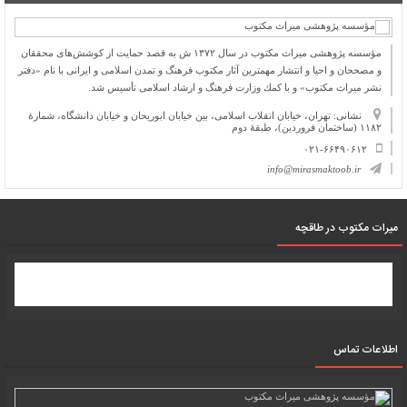
مؤسسه پژوهشی میراث مكتوب در سال ۱۳۷۲ ش به قصد حمایت از كوشش‌های محققان
و مصححان و احیا و انتشار مهمترین آثار مكتوب فرهنگ و تمدن اسلامی و ایرانی با نام «دفتر
نشر میراث مكتوب» و با كمك وزارت فرهنگ و ارشاد اسلامی تأسیس شد.
نشانی: تهران، خیابان انقلاب اسلامی، بین خیابان ابوریحان و خیابان دانشگاه، شمارۀ
۱۱۸۲ (ساختمان فروردین)، طبقۀ دوم
۰۲۱-۶۶۴۹۰۶۱۲
info@mirasmaktoob.ir
میرات مکتوب در طاقچه
اطلاعات تماس