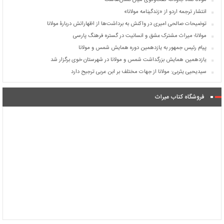
مولانا نماد جاودانه گفت‌وگوی میان تمدن‌هاست
انتشار ترجمه اردو از «زندگینامه مولانا»
توضیحات صالحی امیری در واکنش به برداشت‌ها از اظهاراتش دربارۀ مولانا
مولانا؛ میراث مشترک عشق و انسانیت در گستره فرهنگ پارسی
پیام رئیس جمهور به یازدهمین دوره همایش شمس و مولانا
یازدهمین همایش بزرگداشت شمس و مولانا در شهرستان خوی برگزار شد
سیدیحیی یثربی: مولانا از جهات مختلف بر ابن عربی ترجیح دارد
فروشگاه کتاب میراث