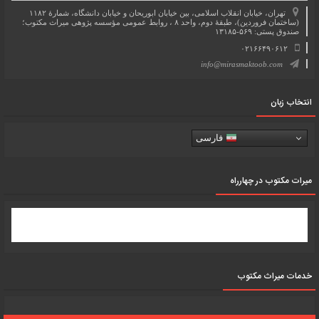
تهران، خیابان انقلاب اسلامی، بین خیابان ابوریحان و خیابان دانشگاه، شمارۀ ۱۱۸۲
(ساختمان فروردین)، طبقۀ دوم، واحد ۸ ، روابط عمومی مؤسسه پژوهی میراث مکتوب؛
صندوق پستی: ۵۶۹-۱۳۱۸۵
۰۲۱۶۶۴۹۰۶۱۲
info@mirasmaktoob.com
انتخاب زبان
فارسی
میرات مکتوب در چهارراه
خدمات میراث مکتوب