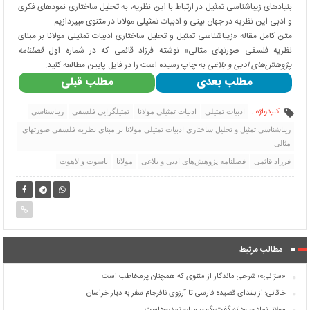
بنیادهای زیباشناسی تمثیل در ارتباط با این نظریه، به تحلیل ساختاری نمودهای فکری
و ادبی این نظریه در جهان بینی و ادبیات تمثیلی مولانا در مثنوی می­پردازیم.
متن کامل مقاله «زیباشناسی تمثیل و تحلیل ساختاری ادبیات تمثیلی مولانا بر مبنای
نظریه فلسفی صورتهای مثالی» نوشته فرزاد قائمی که در شماره اول
فصلنامه
پژوهش‌های ادبی و بلاغی
به چاپ رسیده است را در فایل پایین مطالعه کنید.
مطلب بعدی
مطلب قبلی
کلیدواژه :
ادبیات تمثیلی
ادبیات تمثیلی مولانا
تمثیل­گرایی فلسفی
زیباشناسی
زیباشناسی تمثیل و تحلیل ساختاری ادبیات تمثیلی مولانا بر مبنای نظریه فلسفی صورتهای
مثالی
فرزاد قائمی
فصلنامه پژوهش‌های ادبی و بلاغی
مولانا
ناسوت و لاهوت
مطالب مرتبط
«سرّ نی»؛ شرحی ماندگار از مثنوی که همچنان پرمخاطب است
خاقانی؛ از بلندای قصیده فارسی تا آرزوی نافرجام سفر به دیار خراسان