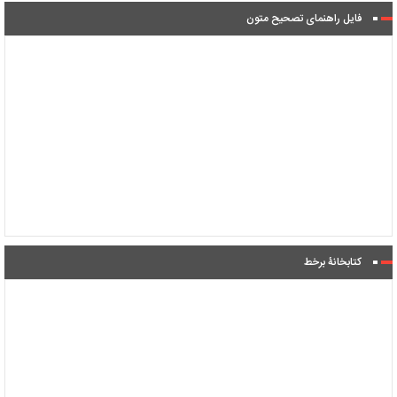
فایل راهنمای تصحیح متون
کتابخانۀ برخط