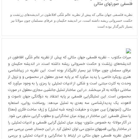
فلسفی صورتهای مثالی
نظریه فلسفی جهان مثالی که پیش از نظریه عالم مُثُلی افلاطون در اندیشه‌­های زرتشت و
حکمت خسروانی ریشه داشته است، در اندیشه حکیمان و عرفای مسلمان چون مولانا نیز
بسیار تاثیرگذار بوده است
میراث مکتوب – نظریه فلسفی جهان مثالی که پیش از نظریه عالم مُثُلی افلاطون در
اندیشه‌­های زرتشت و حکمت خسروانی ریشه داشته است، در اندیشه حکیمان و
عرفای مسلمان چون مولانا نیز بسیار تاثیرگذار بوده است. این نظریه در زیباشناسی
هنری رویکرد خاصی را پدید می­آورد که بر پایه صدور معقول در محسوس و و نزول از
وحدت به کثرت مبتنی است و شکلی از ادبیات تمثیلی یا رمزی را به وجود می­آورد که
ساختی دوگانه به اثر می­بخشد. در این ساختار تمثیل جانشین مجازی معقول در صورت
محسوس است. این تمثیل­گرایی فلسفی بر پایه اعتقاد به دوگانگی جهان ناسوت و
لاهوت، یک پدیدارشناسی سه بعدی به تمثیل می­دهد: روساخت روایی، استعاره
مثالی (نمونه­وار) بین صورت و حقیقت (وجه­ شبه تمثیل) و ژرف ساخت فکری (معنا)
یا ممثل فلسفی. این ساختار در پیوند میان نمادگرایی و مطلوب گرایی متبلور می شود.
در آثار مولانا- به خصوص مثنوی- پیوند میان تمثیل گرایی فلسفی و ادبیات تمثیلی را
در ساختار روایی قصه­های مثنوی می توان تحلیل کرد. در این جستار، ضمن بررسی سیر
تحول نظریه فلسفی جهان مثالی در ارتباط با نمادگرایی و ادبیات تمثیلی و بررسی