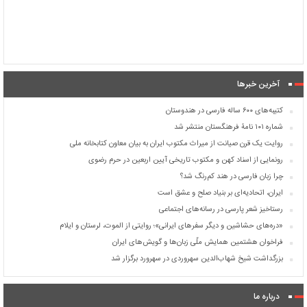
آخرین خبرها
کتیبه‌های ۶۰۰ ساله فارسی در هندوستان
شماره ۱۰۱ نامۀ فرهنگستان منتشر شد
روایت یک قرن صیانت از میراث مکتوب ایران به بیان معاون کتابخانه ملی
رونمایی از اسناد کهن و مکتوب تاریخی آیین اربعین در حرم رضوی
چرا زبان فارسی در هند کم‌رنگ شد؟
ایران، اتحادیه‌ای بر بنیاد صلح و عشق است
رستاخیز شعر پارسی در رسانه‌های اجتماعی
«دره‌های حشاشین و دیگر سفرهای ایرانی»؛ روایتی از الموت، لرستان و ایلام
فراخوان هشتمین همایش ملّی زبان‌ها و گویش‌های ایران
بزرگداشت شیخ شهاب‌الدین سهروردی در سهرورد برگزار شد
درباره ما