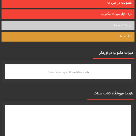
عضویت در خبرنامه
نرم افزار میراث مکتوب
اینستاگرام ما
تلگرام ما
میرات مکتوب در نورمگز
Ketabkhaneye MirasMaktoob
بازدید فروشگاه کتاب میراث