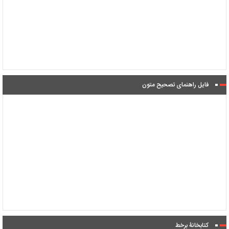
فایل راهنمای تصحیح متون
کتابخانۀ برخط