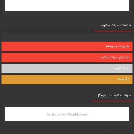
خدمات میراث مکتوب
عضویت در خبرنامه
نرم افزار میراث مکتوب
اینستاگرام ما
تلگرام ما
میرات مکتوب در نورمگز
Ketabkhaneye MirasMaktoob