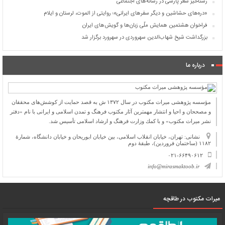
رستاخیز شعر پارسی در رسانه‌های اجتماعی
«دره‌های حشاشین و دیگر سفرهای ایرانی»؛ روایتی از الموت، لرستان و ایلام
فراخوان هشتمین همایش ملّی زبان‌ها و گویش‌های ایران
بزرگداشت شیخ شهاب‌الدین سهروردی در سهرورد برگزار شد
درباره ما
مؤسسه پژوهشی میراث مكتوب در سال ۱۳۷۲ ش به قصد حمایت از كوشش‌های محققان
و مصححان و احیا و انتشار مهمترین آثار مكتوب فرهنگ و تمدن اسلامی و ایرانی با نام «دفتر
نشر میراث مكتوب» و با كمك وزارت فرهنگ و ارشاد اسلامی تأسیس شد.
نشانی: تهران، خیابان انقلاب اسلامی، بین خیابان ابوریحان و خیابان دانشگاه، شمارۀ
۱۱۸۲ (ساختمان فروردین)، طبقۀ دوم
۰۲۱-۶۶۴۹۰۶۱۲
info@mirasmaktoob.ir
میرات مکتوب در طاقچه