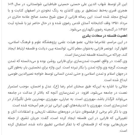
این اثر توسط شهاب الدین علی حسنی حسینی طباطبایی شولستانی، در سال ۱۰۱۹
هجری قمری به‌خط نستعلیق بر روی کاغذی به رنگ نخودی در اصفهان کتابت و با
تیماج مجلد شده است. این رساله فارابی از سوی شیخ محمد صالح علامه حائری در
مرداد ۱۳۵۱ وقف کتابخانه آستان قدس رضوی شده و در حال حاضر نیز با شماره ثبت
۱۱۴۵۲ در گنجینه رضوی نگهداری می‌شود.
اهمیت فلسفه در سعادت بشری
در این مراسم، غلامرضا جلالی، عضو هیئت علمی پژوهشگاه علوم و فرهنگ اسلامی،
اظهار کرد: ابونصر فارابی به‌عنوان معلم ثانی، توانسته بین دیانت و فلسفه ارتباط ایجاد
کند، چراکه می‌دانسته فلسفه تمدن‌ساز است.
وی گفت: در واقع، اهمیت تمدن‌سازی برای فارابی روشن بوده و می‌دانسته که تمدن
چیست، گرچه وی واژه تمدن را بکار نبرده است. این واژه برای نخستین بار، به‌طور کلی
در جهان اسلام و تمدن اسلامی و حتی تمدن انسانی توسط خواجه نصیرالدین طوسی
ابداع شده است.
جلالی با اشاره به این‌که طبق سخنان امام رضا (ع)، عدل و احسان، موجب استمرار
نعمت در جامعه می‌شود، افزود: در تمدن‌سازی آنچه که بالاتر از عدالت در جامعه
می‌تواند اثرگذار باشد، مهرورزی است. به عبارتی، مهرورزی مهمترین عامل تأثیرگذار در
تمدن‌سازی است. مهرورزی با اندیشه‌های کهن ایرانی نیز در هم آمیخته شده است.
وی با ذکر نام برخی از فیلسوفان دنیا در دوره‌های مختلف تاریخی و اعتقادات آنان و
تغییراتی که فارابی در این فلسفه ایجاد کرده است، گفت: جریان تشیع، از جمله
جریان‌هایی بوده که از فلسفه‌ای که با تفکر اسلامی تطبیق داده شده، استقبال کرده
است.