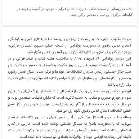
نشست رونمایی از نسخه خطی «عیون المسائل فارابی» موجود در گنجینه رضوی، در
کتابخانه مرکزی این آستان مقدس برگزار شد.
میراث مکتوب- دویست و بیست و پنجمین برنامه سه‌شنبه‌های علمی و فرهنگی
آستان قدس رضوی با محوریت رونمایی از نسخه خطی «عیون المسائل فارابی»
موجود در گنجینه رضوی، در کتابخانه مرکزی این آستان مقدس برگزار شد.
این مراسم رونمایی، ۲۹ آبان‌ماه ۱۴۰۳، به مناسبت هفته کتاب و کتاب‌خوانی و در
آستانه روز بزرگداشت ابونصر فارابی و روز حکمت و فلسفه، با حضور حجت‌الاسلام
سید جلال حسینی، رئیس سازمان کتابخانه‌ها، موزه‌ها و مرکز اسناد آستان قدس رضوی
و جمعی از کارشناسان این سازمان در اتاق کنفرانس کتابخانه مرکزی حرم مطهر حضرت
رضا (ع) برپا شد.
ابونصر محمد بن محمد فارابی، یکی از فیلسوفان و دانشمندان بزرگ ایرانی در قرون
سوم و چهارم هجری و ملقب به «معلم ثانی» است که دارای تألیفات متعددی بوده و
در حال حاضر، ۷۱ نسخه خطی از آثار وی به زبان‌های عربی و فارسی در مرکز نسخ
خطی کتابخانه آستان قدس رضوی نگهداری می‌شود.
رساله خطی عیون المسائل نیز یکی از آثار نفیس فارابی در این کتابخانه به شمار
می‌آید که با محوریت پاسخ به مسائل فلسفی نوشته شده است. فارابی در کمال
اختصار و متانت لفظ و معنی آن‌ها را به زبان عربی در این اثر بیان کرده است. البته
تألیف این رساله به ابوعلی سینا و ابوالبرکات بغدادی نیز نسبت داده شده است.