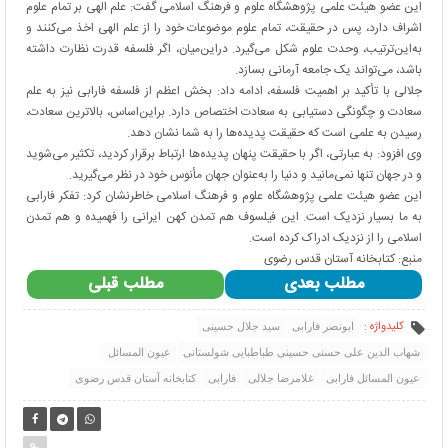
این عضو هیئت علمی پژوهشگاه علوم و فرهنگ اسلامی گفت: علم الهی بر تمام علوم
اشراف دارد، پس در حقیقت، تمام علوم موضوعات خود را از علم الهی اخذ می‌کنند و
به‌این‌ترتیب، وحدت علوم شکل می‌گیرد. دراین‌میان، اگر فلسفه قدرت نظارت داشته
باشد، می‌تواند یک جامعه آرمانی بسازد.
جلالی با تأکید بر اهمیت فلسفه، ادامه داد: بخش اعظم از فلسفه فارابی نیز به علم
سعادت و چگونگی دستیابی به سعادت اختصاص دارد. براین‌اساس، بالاترین سعادت،
رسیدن به علمی است که حقیقت پدیده‌ها را به شما نشان دهد.
وی افزود: به عبارتی، اگر با حقیقت پنهان پدیده‌ها ارتباط برقرار کردید، تکثیر می‌شوید
و در جهان تنها نمی‌مانید و دنیا را به‌عنوان جهان مأنوس خود در نظر می‌گیرید.
این عضو هیئت علمی پژوهشگاه علوم و فرهنگ اسلامی خاطرنشان کرد: تفکر فارابی
به ما بسیار نزدیک است. این فیلسوف هم تمدن کهن ایرانی را فهمیده و هم تمدن
اسلامی را از نزدیک ادراک کرده است.
منبع: کتابخانه آستان قدس رضوی
مطلب بعدی
مطلب قبلی
کلیدواژه :
ابونصر فارابی
سید جلال حسینی
شهاب الدین علی حسنی حسینی طباطبایی شولستانی
عیون المسائل
عیون المسائل فارابی
غلامرضا جلالی
فارابی
کتابخانه آستان قدس رضوی