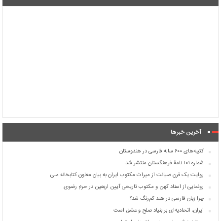
آخرین خبرها
کتیبه‌های ۶۰۰ ساله فارسی در هندوستان
شماره ۱۰۱ نامۀ فرهنگستان منتشر شد
روایت یک قرن صیانت از میراث مکتوب ایران به بیان معاون کتابخانه ملی
رونمایی از اسناد کهن و مکتوب تاریخی آیین اربعین در حرم رضوی
چرا زبان فارسی در هند کم‌رنگ شد؟
ایران، اتحادیه‌ای بر بنیاد صلح و عشق است