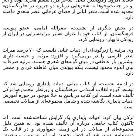
او در جست‌وجوها به شعرهایی درباره دو جزیره در «فرنگستان»
محدود شده است. شعر لبانی از فضای عرفانی عصر سعدی فاصله
دارد.
در بخش دیگری از نشست، نصرالله امامی، عضو پیوسته
فرهنگستان، از کتاب خود با عنوان «سیر مرثیه‌سرایی در ایران از
رودکی تا بهار» رونمایی کرد.
وی مرثیه را زیرگونه‌ای از ادبیات غنایی دانست که ۷۰ درصد میراث
شعر فارسی را در برمی‌گیرد و افزود: مرثیه و حبسیه دارای
بیشترین بار عاطفی در میان گونه‌های شعری هستند. مرثیه صرفاً به
بیان اندوه محدود نیست، بلکه پیوندی میان عاطفه فردی و جمعی
دارد.
در ادامه نشست، از کتاب مبانی ادبیات پایداری رونمایی شد که
توسط گروه انقلاب اسلامی فرهنگستان و زیرنظر محمدرضا ترکی
تألیف شده است. این کتاب در پاسخ به خلأ موجود در حوزه آموزش
ادبیات پایداری نگاشته شده و شامل مجموعه‌ای از مقالات تخصصی
است.
ترکی بیان کرد: ادبیات پایداری یک گرایش شناخته‌شده است، اما
تاکنون کتاب جامعی درباره آن تألیف نشده بود. به همین دلیل
مجموعه‌ای از مقالات در این زمینه جمع‌آوری و در قالب یک
درس‌نامه تدوین شد که فصل نخست این اثر به تبیین و توصیف