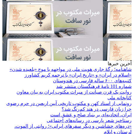
آخرین خبرها
شاهنامه؛ رگۀ جاری هویت ملی در مواجهه با موج «بلعیده شدن»
«اسلام در ایران» و «تاریخ ایران» با ترجمه کریم کشاورز
کتیبه‌های ۶۰۰ ساله فارسی در هندوستان
شماره 101 نامۀ فرهنگستان منتشر شد
روایت یک قرن صیانت از میراث مکتوب ایران به بیان معاون
کتابخانه ملی
رونمایی از اسناد کهن و مکتوب تاریخی آیین اربعین در حرم رضوی
چرا زبان فارسی در هند کم‌رنگ شد؟
ایران، اتحادیه‌ای بر بنیاد صلح و عشق است
رستاخیز شعر پارسی در رسانه‌های اجتماعی
«دره‌های حشاشین و دیگر سفرهای ایرانی»؛ روایتی از الموت،
لرستان و ایلام