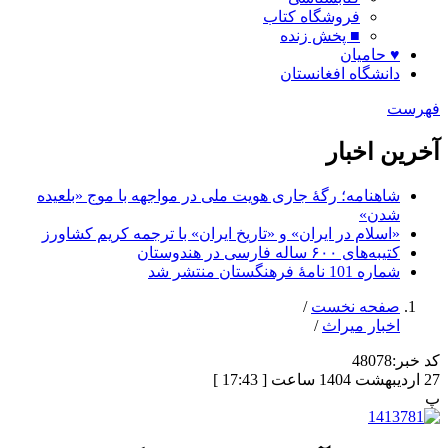
فروشگاه کتاب
■ پخش زنده
♥ حامیان
دانشگاه افغانستان
فهرست
آخرین اخبار
شاهنامه؛ رگۀ جاری هویت ملی در مواجهه با موج «بلعیده
شدن»
«اسلام در ایران» و «تاریخ ایران» با ترجمه کریم کشاورز
کتیبه‌های ۶۰۰ ساله فارسی در هندوستان
شماره 101 نامۀ فرهنگستان منتشر شد
صفحه نخست
/
اخبار میراث
/
کد خبر:
48078
27 اردیبهشت 1404 ساعت [ 17:43 ]
پ