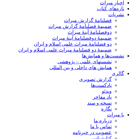
اخبار میراث
تازه‌های کتاب
نشریات
فصلنامۀ گزارش میراث
ضمیمۀ فصلنامۀ گزارش میراث
دوفصلنامۀ آینۀ میراث
ضمیمۀ دوفصلنامۀ آینۀ میراث
دو فصلنامۀ میراث علمی اسلام و ایران
ضمیمۀ دو فصلنامۀ میراث علمی اسلام و ایران
نشست‌ها و همایش‌ها
نشستهای علمی – پژوهشی
همایش های داخلی و بین المللی
گالری
گزارش تصویری
پادکست‌ها
ویدئو
یاد مفاخر
نسخه و سند
نگاره
با میراث
درباره ما
تماس با ما
عضویت در خبرنامه
کتابشناسی