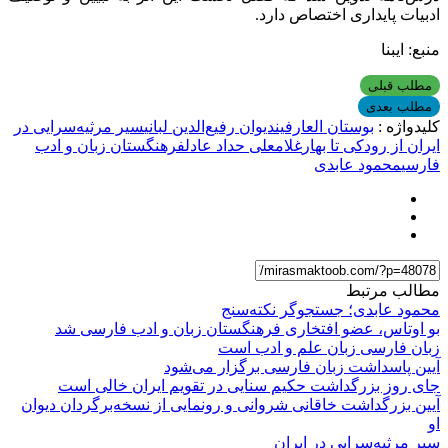
ادبیات پایداری اختصاص دارد.
منبع: ایبنا
مطلب قبلی
مطلب بعدی
کلیدواژه :
بوستان العارفین
دیوان رفیع‌الدین لبانی
سیر مرثیه‌سرایی در
ایران از رودکی تا بهار
غلامعلی حداد عادل
فرهنگستان زبان و ادب
فارسی
محمود عابدی
مطالب مرتبط
محمود عابدی؛ جستجوگر نکته‌سنج
بو اوتاس، عضو افتخاری فرهنگستان زبان و ادب فارسی شد
زبان فارسی زبان علم و ادب است
آیین پاسداشت زبان فارسی برگزار می‌شود
جای روز بزرگداشت حکیم سنایی در تقویم ایران خالی است
آیین بزرگداشت خاقانی شروانی و رونمایی از نسخه‌برگردان دیوان
او
سیر مرثیه‌سرایی در ایران