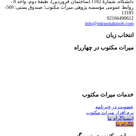
دانشگاه، شمارۀ 1182 (ساختمان فروردین)، طبقۀ دوم، واحد 8 ،
روابط عمومی مؤسسه پژوهی میراث مکتوب؛ صندوق پستی: 569-
13185
02166490612
info@mirasmaktoob.com
انتخاب زبان
میرات مکتوب در چهارراه
خدمات میراث مکتوب
عضویت در خبرنامه
نرم افزار میراث مکتوب
اینستاگرام ما
تلگرام ما
میرات مکتوب در نورمگز