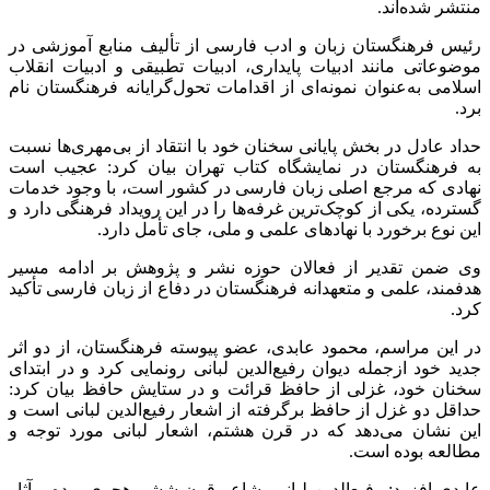
منتشر شده‌اند.
رئیس فرهنگستان زبان و ادب فارسی از تألیف منابع آموزشی در
موضوعاتی مانند ادبیات پایداری، ادبیات تطبیقی و ادبیات انقلاب
اسلامی به‌عنوان نمونه‌ای از اقدامات تحول‌گرایانه فرهنگستان نام
برد.
حداد عادل در بخش پایانی سخنان خود با انتقاد از بی‌مهری‌ها نسبت
به فرهنگستان در نمایشگاه کتاب تهران بیان کرد: عجیب است
نهادی که مرجع اصلی زبان فارسی در کشور است، با وجود خدمات
گسترده، یکی از کوچک‌ترین غرفه‌ها را در این رویداد فرهنگی دارد و
این نوع برخورد با نهادهای علمی و ملی، جای تأمل دارد.
وی ضمن تقدیر از فعالان حوزه نشر و پژوهش بر ادامه مسیر
هدفمند، علمی و متعهدانه فرهنگستان در دفاع از زبان فارسی تأکید
کرد.
در این مراسم، محمود عابدی، عضو پیوسته فرهنگستان، از دو اثر
جدید خود ازجمله دیوان رفیع‌الدین لبانی رونمایی کرد و در ابتدای
سخنان خود، غزلی از حافظ قرائت و در ستایش حافظ بیان کرد:
حداقل دو غزل از حافظ برگرفته از اشعار رفیع‌الدین لبانی است و
این نشان می‌دهد که در قرن هشتم، اشعار لبانی مورد توجه و
مطالعه بوده است.
عابدی افزود: رفیع‌الدین لبانی، شاعر قرن ششم هجری بوده و آثار