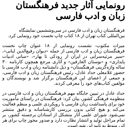
رونمایی آثار جدید فرهنگستان
زبان و ادب فارسی
فرهنگستان زبان و ادب فارسی در سی‌وششمین نمایشگاه
بین‌المللی کتاب تهران از ۱۸ کتاب چاپ نخست خود رونمایی کرد.
میراث مکتوب- نشست رونمایی از ۱۸ عنوان چاپ نخست
فرهنگستان زبان و ادب فارسی از جمله «دیوان رفیع‌الدین لبانی»،
«سیر مرثیه‌سرایی در ایران از رودکی تا بهار»، «مبانی ادبیات
پایداری» و «بوستان العارفین» و آثاری مرجع همچون کارنامه ۳۰
ساله واژه‌گزینی فرهنگستان» و ذیل دانشنامه زبان و ادب فارسی با
حضور غلامعلی حداد عادل، رئیس فرهنگستان زبان و ادب فارسی،
و جمعی از اعضای این فرهنگستان برگزار شد و نویسندگان و
مؤلفین کتاب‌های خود را معرفی کردند.
حداد عادل در تبیین جایگاه مهم فرهنگستان زبان و ادب فارسی در
منظومه فرهنگی کشور، بیان کرد: فرهنگستان در راستای مأموریت
خود برای پاسداشت زبان فارسی با رویکردی علمی و منظم فعالیت
می‌کند و هیچ کتابی بدون بررسی کارشناسانه و دقیق منتشر
نمی‌شود. شورای علمی آثار متشکل از استادان برجسته کشور، بر
تمام مراحل تولید و انتشار نظارت دارد و صدور مجوز چاپ برای هر
اثر، منوط به تأیید این شوراست.