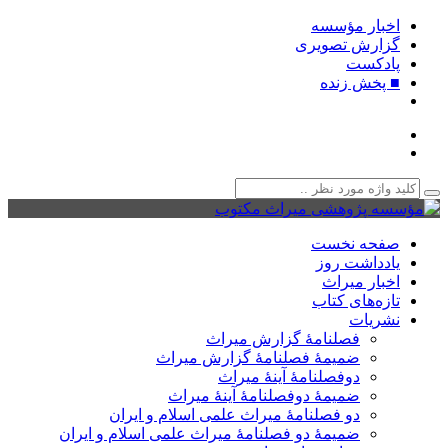
اخبار مؤسسه
گزارش تصویری
پادکست‌
■ پخش زنده
صفحه نخست
یادداشت روز
اخبار میراث
تازه‌های کتاب
نشریات
فصلنامۀ گزارش میراث
ضمیمۀ فصلنامۀ گزارش میراث
دوفصلنامۀ آینۀ میراث
ضمیمۀ دوفصلنامۀ آینۀ میراث
دو فصلنامۀ میراث علمی اسلام و ایران
ضمیمۀ دو فصلنامۀ میراث علمی اسلام و ایران