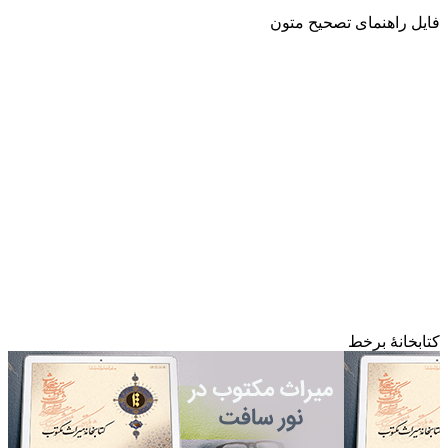
فایل راهنمای تصحیح متون
کتابخانۀ برخط