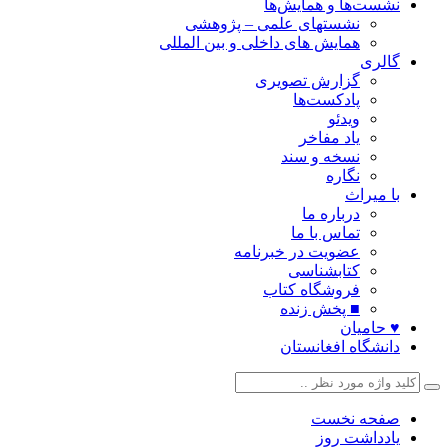
نشست‌ها و همایش‌ها
نشستهای علمی – پژوهشی
همایش های داخلی و بین المللی
گالری
گزارش تصویری
پادکست‌ها
ویدئو
یاد مفاخر
نسخه و سند
نگاره
با میراث
درباره ما
تماس با ما
عضویت در خبرنامه
کتابشناسی
فروشگاه کتاب
■ پخش زنده
♥ حامیان
دانشگاه افغانستان
صفحه نخست
یادداشت روز