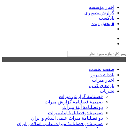
اخبار مؤسسه
گزارش تصویری
پادکست‌
■ پخش زنده
صفحه نخست
یادداشت روز
اخبار میراث
تازه‌های کتاب
نشریات
فصلنامۀ گزارش میراث
ضمیمۀ فصلنامۀ گزارش میراث
دوفصلنامۀ آینۀ میراث
ضمیمۀ دوفصلنامۀ آینۀ میراث
دو فصلنامۀ میراث علمی اسلام و ایران
ضمیمۀ دو فصلنامۀ میراث علمی اسلام و ایران