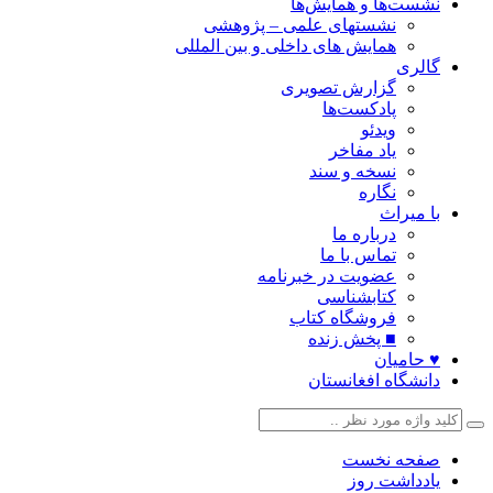
نشست‌ها و همایش‌ها
نشستهای علمی – پژوهشی
همایش های داخلی و بین المللی
گالری
گزارش تصویری
پادکست‌ها
ویدئو
یاد مفاخر
نسخه و سند
نگاره
با میراث
درباره ما
تماس با ما
عضویت در خبرنامه
کتابشناسی
فروشگاه کتاب
■ پخش زنده
♥ حامیان
دانشگاه افغانستان
صفحه نخست
یادداشت روز