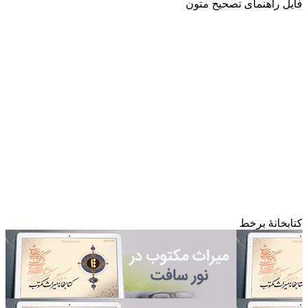
اهنمای تصحیح متون
نۀ برخط