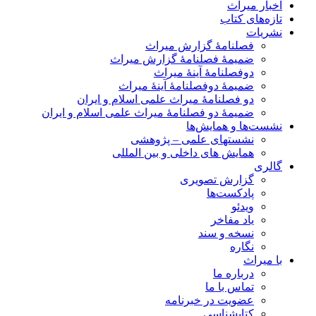
اخبار میراث
تازه‌های کتاب
نشریات
فصلنامۀ گزارش میراث
ضمیمۀ فصلنامۀ گزارش میراث
دوفصلنامۀ آینۀ میراث
ضمیمۀ دوفصلنامۀ آینۀ میراث
دو فصلنامۀ میراث علمی اسلام و ایران
ضمیمۀ دو فصلنامۀ میراث علمی اسلام و ایران
نشست‌ها و همایش‌ها
نشستهای علمی – پژوهشی
همایش های داخلی و بین المللی
گالری
گزارش تصویری
پادکست‌ها
ویدئو
یاد مفاخر
نسخه و سند
نگاره
با میراث
درباره ما
تماس با ما
عضویت در خبرنامه
کتابشناسی