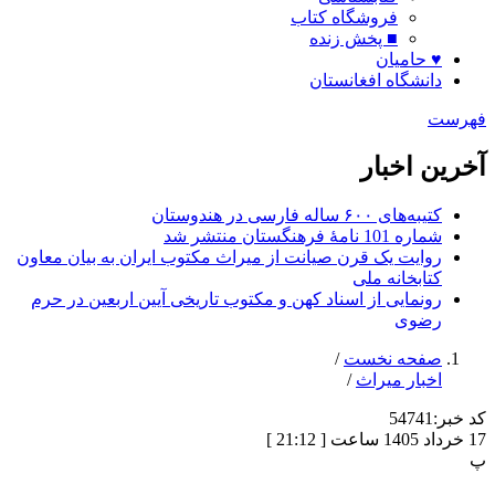
فروشگاه کتاب
■ پخش زنده
♥ حامیان
دانشگاه افغانستان
ت
ن اخبار
کتیبه‌های ۶۰۰ ساله فارسی در هندوستان
شماره 101 نامۀ فرهنگستان منتشر شد
روایت یک قرن صیانت از میراث مکتوب ایران به بیان معاون
کتابخانه ملی
رونمایی از اسناد کهن و مکتوب تاریخی آیین اربعین در حرم
رضوی
صفحه نخست
/
اخبار میراث
/
:
54741