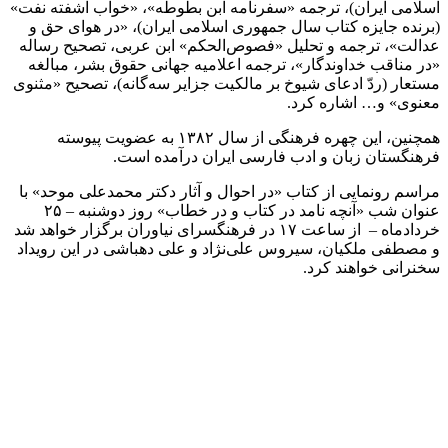
 ایران)، ترجمه «سفرنامه ابن بطوطه»، «خواب آشفته نفت»
 جایزه کتاب سال جمهوری اسلامی ایران)، «در هوای حق و
، ترجمه و تحلیل «فصوص‌الحکم» ابن عربی، تصحیح رساله
اقب خداوندگار»، ترجمه اعلامیه جهانی حقوق بشر، مبالغه
 (ردّ ادعای شیوخ بر مالکیت جزایر سه‌گانه)، تصحیح «مثنوی
 و… اشاره کرد.
همچنین، این چهره فرهنگی از سال ۱۳۸۲ به عضویت پیوسته
تان زبان و ادب فارسی ایران درآمده است.
رونمایی از کتاب «در احوال و آثار دکتر محمدعلی موحد» با
عنوان شب «آنچه نامد در کتاب و در خطاب» روز دوشنبه – ۲۵
خردادماه – از ساعت ۱۷ در فرهنگسرای نیاوران برگزار خواهد شد
ی ملکیان، سیروس علی‌نژاد و علی دهباشی در این رویداد
ی خواهند کرد.