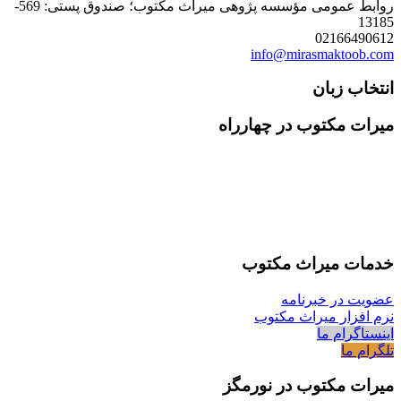
روابط عمومی مؤسسه پژوهی میراث مکتوب؛ صندوق پستی: 569-
021664
info@mirasmakto
ب زبان
 مکتوب در چهارراه
ت میراث مکتوب
در خبرنامه
زار میراث مکتوب
رام ما
ما
 مکتوب در نورمگز