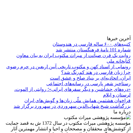
آخرین خبرها
کتیبه‌های ۶۰۰ ساله فارسی در هندوستان
شماره 101 نامۀ فرهنگستان منتشر شد
روایت یک قرن صیانت از میراث مکتوب ایران به بیان معاون
کتابخانه ملی
رونمایی از اسناد کهن و مکتوب تاریخی آیین اربعین در حرم رضوی
چرا زبان فارسی در هند کم‌رنگ شد؟
ایران، اتحادیه‌ای بر بنیاد صلح و عشق است
رستاخیز شعر پارسی در رسانه‌های اجتماعی
«دره‌های حشاشین و دیگر سفرهای ایرانی»؛ روایتی از الموت،
لرستان و ایلام
فراخوان هشتمین همایش ملّی زبان‌ها و گویش‌های ایران
بزرگداشت شیخ شهاب‌الدین سهروردی در سهرورد برگزار شد
درباره ما
مؤسسه پژوهشی میراث مكتوب در سال 1372 ش به قصد حمایت
از كوشش‌های محققان و مصححان و احیا و انتشار مهمترین آثار