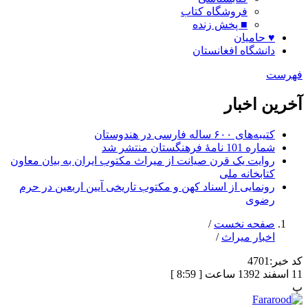
فروشگاه کتاب
■ پخش زنده
♥ حامیان
دانشگاه افغانستان
فهرست
آخرین اخبار
کتیبه‌های ۶۰۰ ساله فارسی در هندوستان
شماره 101 نامۀ فرهنگستان منتشر شد
روایت یک قرن صیانت از میراث مکتوب ایران به بیان معاون
کتابخانه ملی
رونمایی از اسناد کهن و مکتوب تاریخی آیین اربعین در حرم
رضوی
صفحه نخست
/
اخبار میراث
/
کد خبر:
4701
11 اسفند 1392 ساعت [ 8:59 ]
پ