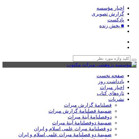
اخبار مؤسسه
گزارش تصویری
پادکست‌
■ پخش زنده
صفحه نخست
یادداشت روز
اخبار میراث
تازه‌های کتاب
نشریات
فصلنامۀ گزارش میراث
ضمیمۀ فصلنامۀ گزارش میراث
دوفصلنامۀ آینۀ میراث
ضمیمۀ دوفصلنامۀ آینۀ میراث
دو فصلنامۀ میراث علمی اسلام و ایران
ضمیمۀ دو فصلنامۀ میراث علمی اسلام و ایران