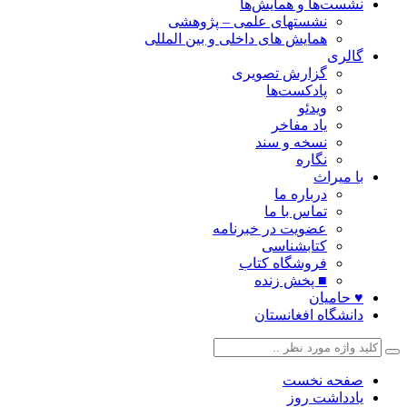
نشست‌ها و همایش‌ها
نشستهای علمی – پژوهشی
همایش های داخلی و بین المللی
گالری
گزارش تصویری
پادکست‌ها
ویدئو
یاد مفاخر
نسخه و سند
نگاره
با میراث
درباره ما
تماس با ما
عضویت در خبرنامه
کتابشناسی
فروشگاه کتاب
■ پخش زنده
♥ حامیان
دانشگاه افغانستان
صفحه نخست
یادداشت روز