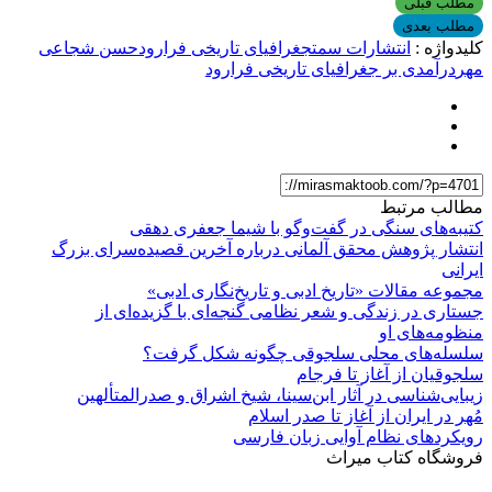
مطلب قبلی
مطلب بعدی
کلیدواژه :
انتشارات سمت
جغرافیای تاریخی فرارود
حسن شجاعی
مهر
درآمدی بر جغرافیای تاریخی فرارود
مطالب مرتبط
کتیبه‌های سنگی در گفت‌وگو با شیما جعفری دهقی
انتشار پژوهش محقق آلمانی درباره آخرین قصیده‌سرای بزرگ
ایرانی
مجموعه مقالات «تاریخ ادبی و تاریخ‌نگاری ادبی»
جستاری در زندگی و شعر نظامی گنجه‌ای با گزیده‌ای از
منظومه‌های او
سلسله‌های محلی سلجوقی چگونه شکل گرفت؟
سلجوقیان از آغاز تا فرجام
زیبایی‌شناسی در آثار ابن‌سینا، شیخ اشراق و صدرالمتألهین
مُهر در ایران از آغاز تا صدر اسلام
رویکردهای نظام آوایی زبان فارسی
فروشگاه کتاب میراث