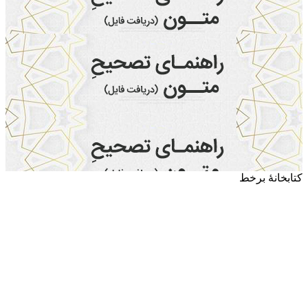
کتابخانۀ برخط