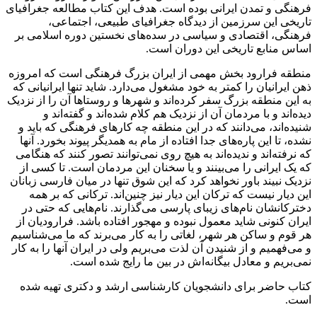
فرهنگی و تمدن ایرانی بوده است. هدف این کتاب مطالعه جغرافیای
تاریخی این سرزمین از دیدگاه جغرافیای طبیعی، اجتماعی،
فرهنگی، اقتصادی و سیاسی در سده‌های نخستین دوره اسلامی بر
اساس منابع تاریخی این دوران است.
منطقه فرارود بخش مهمی از ایران بزرگ فرهنگی است که امروزه
ذهن ایرانیان را کمتر به خود مشغول می‌دارد. شاید تنها ایرانیانی که
به این منطقه بزرگ سفر کرده‌اند و شهرها و روستاها آن را از نزدیک
دیده‌اند و با مردمان آن از نزدیک هم کلام شده‌اند و گفته‌اند و
شنیده‌اند، می‌دانند که در این منطقه چه کارهای فرهنگی که باید و
نشده، تا این پاره‌های جدا افتاده از مام به همدیگر پیوند بخورد. آنها
که نرفته‌اند و ندیده‌اند به هیچ روی نمی‌توانند تصور کنند که هنگامی
که یک ایرانی را می‌بینند و یا سخنان این مردمان است. تا کسی از
نزدیک نبیند باور نخواهد کرد که این شوق تنها در میان فارسی زبانان
این دیار نیست که ترکان این دیار نیز چنین‌اند. ترکانی که بر همه
دخترکانشان نام‌های زیبای پارسی می‌گذارند. نام‌هایی که حتی در
ایران کنونی شاید معمول نبوده و مهجور افتاده باشد. فرارودیان از
هر قوم و ساکن هر شهر، لغاتی را به کار می‌برند که ما می‌شناسیم
و می‌فهمیم و از شنیدن آن لذت می‌بریم ولی در ایران آنها را به کار
نمی‌بریم و معادل بیگانه‌اش در بین ما رایج شده است.
کتاب حاضر برای دانشجویان کارشناسی ارشد و دکتری تهیه شده
است.