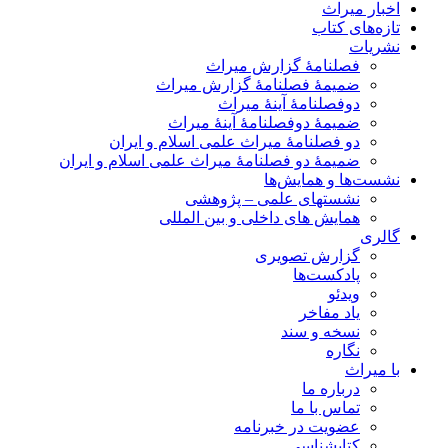
اخبار میراث
تازه‌های کتاب
نشریات
فصلنامۀ گزارش میراث
ضمیمۀ فصلنامۀ گزارش میراث
دوفصلنامۀ آینۀ میراث
ضمیمۀ دوفصلنامۀ آینۀ میراث
دو فصلنامۀ میراث علمی اسلام و ایران
ضمیمۀ دو فصلنامۀ میراث علمی اسلام و ایران
نشست‌ها و همایش‌ها
نشستهای علمی – پژوهشی
همایش های داخلی و بین المللی
گالری
گزارش تصویری
پادکست‌ها
ویدئو
یاد مفاخر
نسخه و سند
نگاره
با میراث
درباره ما
تماس با ما
عضویت در خبرنامه
کتابشناسی