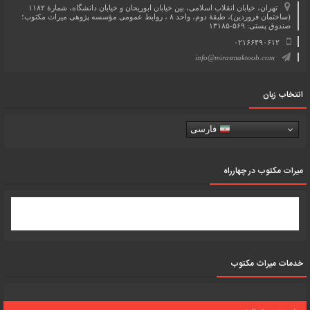
تهران، خیابان انقلاب اسلامی، بین خیابان ابوریحان و خیابان دانشگاه، شمارۀ ۱۱۸۲
(ساختمان فروردین)، طبقۀ دوم، واحد ۸ ، روابط عمومی مؤسسه پژوهی میراث مکتوب؛
صندوق پستی: ۵۶۹-۱۳۱۸۵
۰۲۱۶۶۴۹۰۶۱۲
info@mirasmaktoob.com
انتخاب زبان
فارسی
میرات مکتوب در چهارراه
خدمات میراث مکتوب