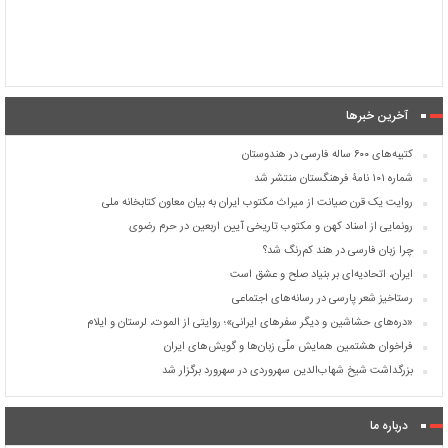
آخرین خبرها
کتیبه‌های ۶۰۰ ساله فارسی در هندوستان
شماره ۱۰۱ نامۀ فرهنگستان منتشر شد
روایت یک قرن صیانت از میراث مکتوب ایران به بیان معاون کتابخانه ملی
رونمایی از اسناد کهن و مکتوب تاریخی آیین اربعین در حرم رضوی
چرا زبان فارسی در هند کم‌رنگ شد؟
ایران، اتحادیه‌ای بر بنیاد صلح و عشق است
رستاخیز شعر پارسی در رسانه‌های اجتماعی
«دره‌های حشاشین و دیگر سفرهای ایرانی»؛ روایتی از الموت، لرستان و ایلام
فراخوان هشتمین همایش ملّی زبان‌ها و گویش‌های ایران
بزرگداشت شیخ شهاب‌الدین سهروردی در سهرورد برگزار شد
درباره ما