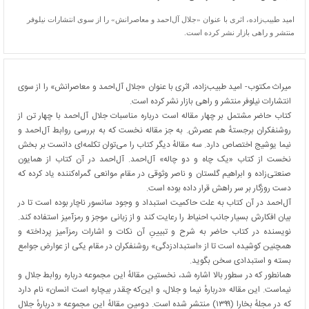
امید طبیب‌زاده، اثری با عنوان «جلال آل‌احمد و معاصرانش» را از سوی انتشارات نیلوفر
منتشر و راهی بازار نشر کرده است.
میراث مکتوب- امید طبیب‌زاده، اثری با عنوان «جلال آل‌احمد و معاصرانش» را از سوی
انتشارات نیلوفر منتشر و راهی بازار نشر کرده است.
کتاب حاضر مشتمل بر چهار مقاله است درباره مناسبات جلال آل‌احمد با چهار تن از
ر‌وشنفکران برجستهٔ هم عصرش. به جز مقاله نخست که به بررسی روابط آل‌احمد و
نیما یوشیج اختصاص دارد. سه مقالهٔ دیگر کتاب را می‌توان تکلمه‌ای دانست بر بخش
نخست از کتاب «یک چاه و دو‌ چاله» آل‌احمد. آل‌احمد در آن کتاب از همایون
صنعتی‌زاده و ابراهیم گلستان و ناصر وثوقی در مقام موانعی گمراه‌کننده یاد کرده که
دست روزگار بر سر راهش قرار داده بوده است.
آل‌احمد در آن کتاب به علت حاکمیت استبداد و وجود سانسور ناچار بوده است تا در
بیان افکارش بسیار جانب احنیاط را رعایت کند و از زبانی موجز و رمز‌آمیز استفاده کند.
نویسنده در کتاب حاضر به شرح و تبیینِ آن نکات و اشارات رمز‌آمیز پرداخته و
همچنین کوشیده است تا از «استبدادزدگی» روشنفکران در مقام یکی از عوارض جوامع
بسته و استبدادی سخن بگوید.
همانطور که در سطور بالا اشاره شد، نخستین مقالهٔ این مجموعه درباره روابط جلال و
نیماست. این مقاله «دربارهٔ نیما و جلال، و این‌که چقدر بیچاره است انسان» نام دارد
که در مجلهٔ بخارا (۱۳۹۹) منتشر شده است. دومین مقالهٔ این مجموعه « دربارهٔ جلال