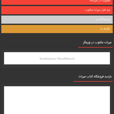
عضویت در خبرنامه
نرم افزار میراث مکتوب
اینستاگرام ما
تلگرام ما
میرات مکتوب در نورمگز
Ketabkhaneye MirasMaktoob
بازدید فروشگاه کتاب میراث