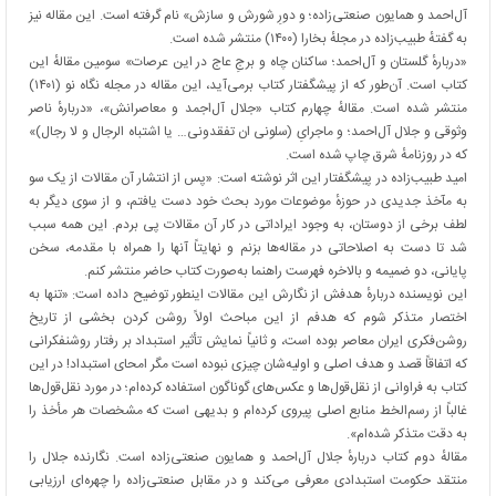
آل‌احمد و همایون صنعتی‌زاده؛ و دورِ شورش و سازش» نام گرفته است. این مقاله نیز
به گفتهٔ طبیب‌زاده در مجلهٔ بخارا (۱۴۰۰) منتشر شده است.
«دربارهٔ گلستان و آل‌احمد؛ ساکنان چاه و برجِ عاج در این عرصات» سومین مقالهٔ این
کتاب است. آن‌طور که از پیشگفتار کتاب بر‌می‌آید، این مقاله در مجله نگاه نو (۱۴۰۱)
منتشر شده است. مقالهٔ چهارم کتاب «جلال آل‌اجمد و معاصرانش»، «دربارهٔ ناصر
وثوقی و جلال آل‌احمد؛ و ماجرایِ (سلونی ان تفقدونی… یا اشتباه الرجال و لا رجال)»
که در روزنامهٔ شرق چاپ شده است.
امید طبیب‌زاده در پیشگفتار این اثر نوشته است: «پس از انتشار آن مقالات از یک سو
به مآخذ جدیدی در حوزهٔ موضوعات مورد بحث خود دست یافتم، و از سوی دیگر به
لطف برخی از دوستان، به وجود ایراداتی در کار آن مقالات پی بردم. این همه سبب
شد تا دست به اصلاحاتی در مقاله‌ها بزنم و نهایتاً آنها را همراه با مقدمه، سخن
پایانی، دو ضمیمه و بالاخره فهرست راهنما به‌صورت کتاب حاضر منتشر کنم.
این نویسنده دربارهٔ هدفش از نگارش این مقالات اینطور توضیح داده است: «تنها به
اختصار متذکر شوم که هدفم از این مباحث اولاً روشن کردن بخشی از تاریخ
روشن‌فکری ایران معاصر بوده است، و ثانیاً نمایش تأثیر استبداد بر رفتار روشنفکرانی
که اتفاقاً قصد و هدف اصلی و اولیه‌شان چیزی نبوده است مگر امحای استبداد! در این
کتاب به فراوانی از نقل‌قول‌ها و عکس‌های گوناگون استفاده کرده‌ام؛ در مورد نقل‌قول‌ها
غالباً از رسم‌الخط منابع اصلی پیروی کرده‌ام و بدیهی است که مشخصات هر مأخذ را
به دقت متذکر شده‌ام».
مقالهٔ دوم کتاب دربارهٔ جلال آل‌احمد و همایون صنعتی‌زاده است. نگارنده جلال را
منتقد حکومت استبدادی معرفی می‌کند و در مقابل صنعتی‌زاده را چهره‌ای ارزیابی