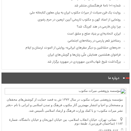
شماره ۱۰۱ نامۀ فرهنگستان منتشر شد
روایت یک قرن صیانت از میراث مکتوب ایران به بیان معاون کتابخانه ملی
رونمایی از اسناد کهن و مکتوب تاریخی آیین اربعین در حرم رضوی
چرا زبان فارسی در هند کم‌رنگ شد؟
ایران، اتحادیه‌ای بر بنیاد صلح و عشق است
رستاخیز شعر پارسی در رسانه‌های اجتماعی
«دره‌های حشاشین و دیگر سفرهای ایرانی»؛ روایتی از الموت، لرستان و ایلام
فراخوان هشتمین همایش ملّی زبان‌ها و گویش‌های ایران
بزرگداشت شیخ شهاب‌الدین سهروردی در سهرورد برگزار شد
درباره ما
مؤسسه پژوهشی میراث مكتوب در سال ۱۳۷۲ ش به قصد حمایت از كوشش‌های محققان
و مصححان و احیا و انتشار مهمترین آثار مكتوب فرهنگ و تمدن اسلامی و ایرانی با نام «دفتر
نشر میراث مكتوب» و با كمك وزارت فرهنگ و ارشاد اسلامی تأسیس شد.
نشانی: تهران، خیابان انقلاب اسلامی، بین خیابان ابوریحان و خیابان دانشگاه، شمارۀ
۱۱۸۲ (ساختمان فروردین)، طبقۀ دوم
۰۲۱-۶۶۴۹۰۶۱۲