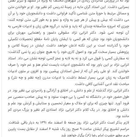
بود که در پرورش شاگردان زیادی در شهرهای مختلف به ویژه در مشهد و تبریز نقش
بسزایی داشت. این استاد گران مایه در زمینۀ تدریس کم نظیر بود. او بر خواندن متن
و مسائل مرتبط با حوزۀ متن شناسی تأکید فراوانی داشت و دانشجویان خود را بر آن
می داشت که بیش و پیش از هر چیز به واژه و نحو و به طور کلی متن توجه کنند؛
چیزی که امروزه متأسفانه چندان که باید و شاید در گروه های زبان و ادبیات فارسی به
آن توجه نمی شود. دکتر انزابی نژاد مشوقی دلسوز و راهنمایی مهربان برای
دانشجویان خود بود چنان که هر کسی با ایشان پایان نامۀ مقطع تحصیلات تکمیلی
خود را گذرانده است بر این نکته اذعان خواهد داشت. ایشان در زمینۀ کلاس و
پژوهش بسیار سخت گیر بود و اصول کاری خود را به هیچ عنوان زیر پا نمی گذاشت؛
نه سفارش کسی را قبول می کرد و نه به لابه و عجز کسی توجه نشان می داد. استاد
انزابی نژاد بر این باور بود که دانشجوی ادبیات بایست تمام همّ و غم خود را صرف
خواندن کند. او علی رغم آن که از نسل استادان پیشین بود و افزون بر متون ادبیات
کلاسیک به زبان عربی بسیار تسلط داشت، با ادبیات مدرن (چه نظم و چه نثر) و
مباحث نقد ادبی آشنایی کافی داشت.
دکتر انزابی نژاد گذشته از علم و دانش، در اخلاق و آزادگی و رادمردی بی نظیر بود. در
طول حضور خود در دانشگاه نه کسی را بی جهت ستود و نه پیش صاحب منصبی سر
فرود آورد. تنها چیزی که برای او ملاک و معیار تحسین و ستایش و کرنش بود علم و
دانش و اخلاق بود. در یک کلام دکتر انزابی نژاد استادی کم نظیر و بزرگ مردی کم
مانند بود.
لازم بذکر است دکتر انزابی نژاد روز جمعه ۵ اسفند ماه ۱۳۹۱ به دیار باقی شتافت.
مراسم تشییع پیکر ایشان ساعت ۹ صبح روز یک شنبه ۶ اسفند از مقابل بست پایین
حرم مطهر حضرت امام رضا (ع) برگزار خواهد شد