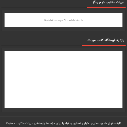
میرات مکتوب در نورمگز
Ketabkhaneye MirasMaktoob
بازدید فروشگاه کتاب میراث
کلیه حقوق مادی، معنوی، اخبار و تصاویر و فیلمها برای مؤسسۀ پژوهشی میراث مکتوب محفوظ