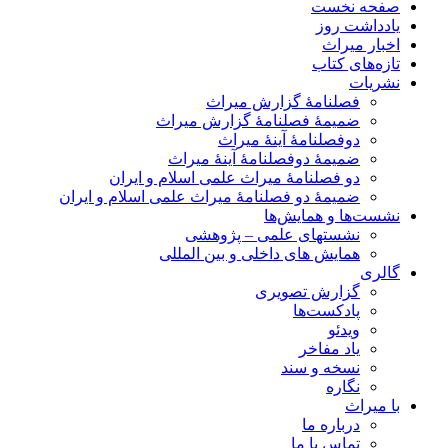
صفحه نخست
یادداشت روز
اخبار میراث
تازه‌های کتاب
نشریات
فصلنامۀ گزارش میراث
ضمیمۀ فصلنامۀ گزارش میراث
دوفصلنامۀ آینۀ میراث
ضمیمۀ دوفصلنامۀ آینۀ میراث
دو فصلنامۀ میراث علمی اسلام و ایران
ضمیمۀ دو فصلنامۀ میراث علمی اسلام و ایران
نشست‌ها و همایش‌ها
نشستهای علمی – پژوهشی
همایش های داخلی و بین المللی
گالری
گزارش تصویری
پادکست‌ها
ویدئو
یاد مفاخر
نسخه و سند
نگاره
با میراث
درباره ما
تماس با ما