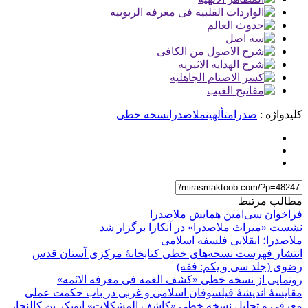
کلیدواژه :
صدرامتألهین
ملاصدرا
نسخه خطی
مطالب مرتبط
فراخوان سی‌امین همایش ملاصدرا
نشست «میراث ملاصدرا» در آنکارا برگزار شد
ملاصدرا؛ انقلابی فلسفه اسلامی
انتشار فهرست نسخه‌های خطی کتابخانۀ مرکزی آستان قدس
رضوی (جلد سی و یکم: فقه)
رونمایی از نسخه خطی «کشف الغمه فی معرفه الائمه»
مقایسۀ اندیشۀ فیلسوفان اسلامی و غربی در باب حکمت عملی
معرفی و تحلیل نسخه خطی «كاشف المشكلات» ابوبكر بن كالنجار