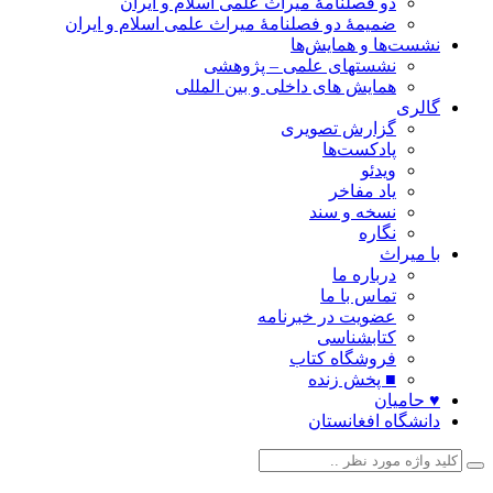
دو فصلنامۀ میراث علمی اسلام و ایران
ضمیمۀ دو فصلنامۀ میراث علمی اسلام و ایران
نشست‌ها و همایش‌ها
نشستهای علمی – پژوهشی
همایش های داخلی و بین المللی
گالری
گزارش تصویری
پادکست‌ها
ویدئو
یاد مفاخر
نسخه و سند
نگاره
با میراث
درباره ما
تماس با ما
عضویت در خبرنامه
کتابشناسی
فروشگاه کتاب
■ پخش زنده
♥ حامیان
دانشگاه افغانستان