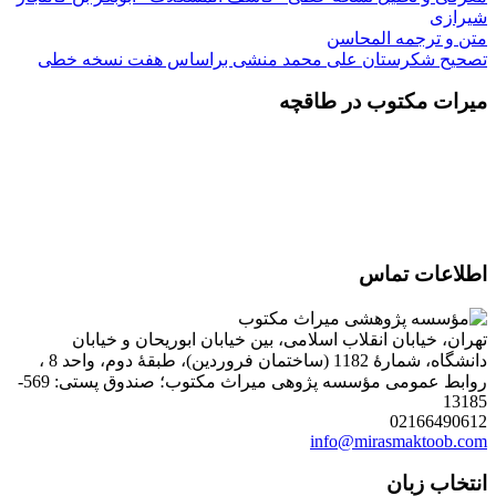
شیرازی
متن و ترجمه المحاسن
تصحیح شکرستان علی محمد منشی براساس هفت نسخه خطی
میرات مکتوب در طاقچه
اطلاعات تماس
تهران، خیابان انقلاب اسلامی، بین خیابان ابوریحان و خیابان
دانشگاه، شمارۀ 1182 (ساختمان فروردین)، طبقۀ دوم، واحد 8 ،
روابط عمومی مؤسسه پژوهی میراث مکتوب؛ صندوق پستی: 569-
13185
02166490612
info@mirasmaktoob.com
انتخاب زبان