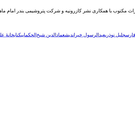
مکاری نشر کازرونیه و شرکت پتروشیمی بندر امام ماهشهر به بهای 260 هزار تومان 
فارس
جلیل نوذری
عبدالرسول خیراندیش
عمادالدین شیخ‌الحکمایی
کتابخانۀ ع