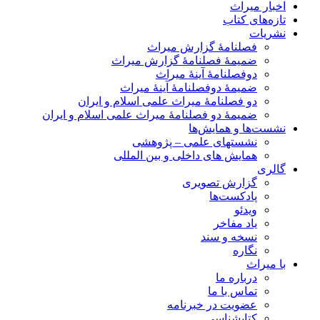
اخبار میراث
تازه‌های کتاب
نشریات
فصلنامۀ گزارش میراث
ضمیمۀ فصلنامۀ گزارش میراث
دوفصلنامۀ آینۀ میراث
ضمیمۀ دوفصلنامۀ آینۀ میراث
دو فصلنامۀ میراث علمی اسلام و ایران
ضمیمۀ دو فصلنامۀ میراث علمی اسلام و ایران
نشست‌ها و همایش‌ها
نشستهای علمی – پژوهشی
همایش های داخلی و بین المللی
گالری
گزارش تصویری
پادکست‌ها
ویدئو
یاد مفاخر
نسخه و سند
نگاره
با میراث
درباره ما
تماس با ما
عضویت در خبرنامه
کتابشناسی