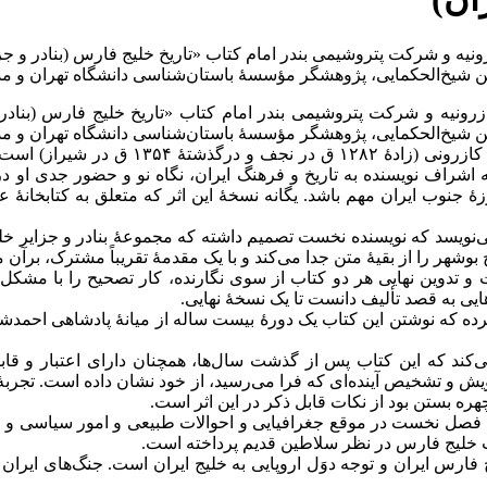
 و شرکت پتروشیمی بندر امام کتاب «تاریخ خلیج فارس (بنادر و جزا
ن شیخ‌الحکمایی، پژوهشگر مؤسسهٔ باستان‌شناسی دانشگاه تهران و مد
یه و شرکت پتروشیمی بندر امام کتاب «تاریخ خلیج فارس (بنادر و
ن شیخ‌الحکمایی، پژوهشگر مؤسسهٔ باستان‌شناسی دانشگاه تهران و مد
اشراف نویسنده به تاریخ و فرهنگ ایران، نگاه نو و حضور جدی او در
 جنوب ایران مهم باشد. یگانه نسخۀ این اثر که متعلق به کتابخانۀ 
 می‌نویسد که نویسنده نخست تصمیم داشته که مجموعۀ بنادر و جزایر خل
ریخ بوشهر را از بقیۀ متن جدا می‌کند و با یک مقدمۀ تقریباً مشترک، برآ
و تدوین نهایی هر دو کتاب از سوی نگارنده، کار تصحیح را با مشکل
یی به قصد تألیف دانست تا یک نسخۀ نهایی.
رده که نوشتن این کتاب یک دورۀ بیست ساله از میانۀ پادشاهی احمدشا
می‌کند که این کتاب پس از گذشت سال‌ها، همچنان دارای اعتبار و قا
ش و تشخیص آینده‌ای که فرا می‌رسید، از خود نشان داده است. تجربۀ 
هره بستن بود از نکات قابل ذکر در این اثر است.
ل نخست در موقع جغرافیایی و احوالات طبیعی و امور سیاسی و اق
 خلیج فارس در نظر سلاطین قدیم پرداخته است.
فارس ایران و توجه دوَل اروپایی به خلیج ایران است. جنگ‌های ایرا