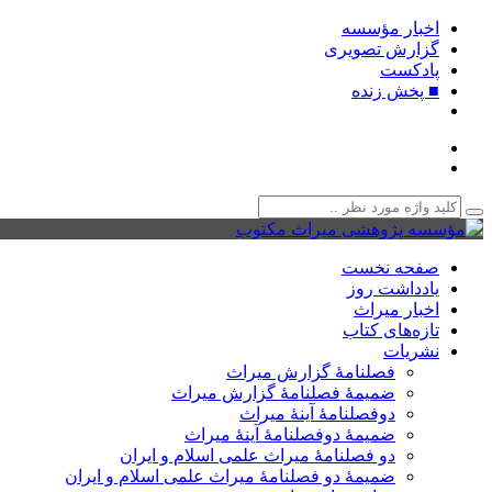
اخبار مؤسسه
گزارش تصویری
پادکست‌
■ پخش زنده
صفحه نخست
یادداشت روز
اخبار میراث
تازه‌های کتاب
نشریات
فصلنامۀ گزارش میراث
ضمیمۀ فصلنامۀ گزارش میراث
دوفصلنامۀ آینۀ میراث
ضمیمۀ دوفصلنامۀ آینۀ میراث
دو فصلنامۀ میراث علمی اسلام و ایران
ضمیمۀ دو فصلنامۀ میراث علمی اسلام و ایران