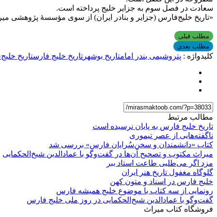
سعادت در فصل سوم به جزایر خلیج پرداخته است.
«تاریخ خلیج‌فارس (جزایر و بنادر ایران) از سوی مؤسسۀ پژوهشی میراث مکتوب با ه
مطلب قبلی
مطلب بعدی
کلیدواژه :
پتروشیمی بندر امام
تاریخ بوشهر
تاریخ خلیج فارس
تاریخ خلیج‌
مطالب مرتبط
تاریخ خلیج فارس به پایان نرسیده است
ناگفته‌هایی از عصر تیموری
کتاب «دانشمندان و سخن‌سُرایان فارس» بررسی شد
میراث مکتوب و تصحیح آن‌ها در گفت‌وگو با عمادالدین شیخ‌الحکمایی
مزد اگر می‌طلبی طاعت استاد ببر
گلوگاه مغفول تاریخ هنر ایران
خلیج فارس در اسناد و متون کهن
رونمایی از سه کتاب با موضوع خلیج همیشه فارس
گفت‌وگو با عمادالدین شیخ‌الحکمایی در روز ملی خلیج فارس
فروشگاه کتاب میراث