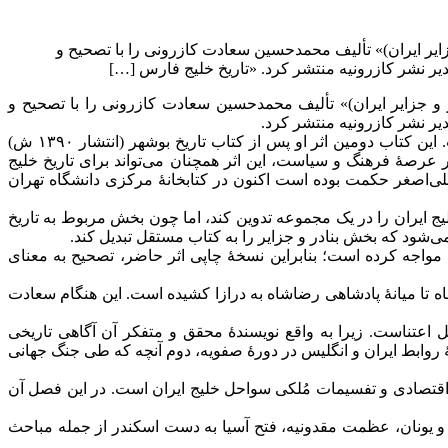
یر ایران)» تألیف محمدحسین سعادت کازرونی را با تصحیح و
یر نشر کازرونیه منتشر کرد. «تاریخ خلیج فارس […]
 جزایر ایران)» تألیف محمدحسین سعادت کازرونی را با تصحیح و
یر نشر کازرونیه منتشر کرد.
«تاریخ خلیج فارس (بنادر و جزایر ایران)» تألیف محمدحسین سعادت کازرونی (زادهٔ ۱۲۸۲ ق در نجف و درگذشتهٔ ۱۳۵۴ ق در شیراز) است. این کتاب دومین اثر او پس از کتاب تاریخ بوشهر (انتشار ۱۳۹۰ ش)
 عرصۀ فرهنگ و سیاست، این اثر همچنان می‌تواند برای تاریخ خلیج
علی‌اصغر حکمت بوده است اکنون در کتابخانهٔ مرکزی دانشگاه تهران
یج ایران را در یک مجموعه تدوین کند، اما چون بخش مربوط به تاریخ
ن می‌شود که بخش بنادر و جزایر را به کتاب مستقل تبدیل کند.
 مواجه کرده است؛ بنابراین نسخۀ چاپی اثر حاضر، تصحیح به معنای
ه تا میانۀ پادشاهی رضاشاه به درازا کشیده است. این هنگام سعادت
بل اعتناست. زیرا به واقع نویسندۀ محقق و متفکر آن آگاهی تاریخی
روابط ایران و انگلیس در دورۀ صفویه، دوم آنچه که طی جنگ جهانی
تصادی و تفسیمات مُلكی سواحل خلیج ایران است. در این فصل آن
ن و یونان، عظمت مقدونیه، فتح آسیا به دست اسکندر از جمله مباحث