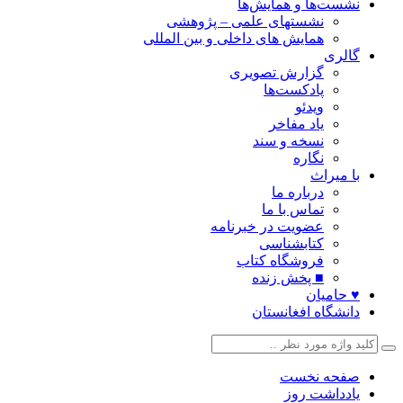
نشست‌ها و همایش‌ها
نشستهای علمی – پژوهشی
همایش های داخلی و بین المللی
گالری
گزارش تصویری
پادکست‌ها
ویدئو
یاد مفاخر
نسخه و سند
نگاره
با میراث
درباره ما
تماس با ما
عضویت در خبرنامه
کتابشناسی
فروشگاه کتاب
■ پخش زنده
♥ حامیان
دانشگاه افغانستان
صفحه نخست
یادداشت روز