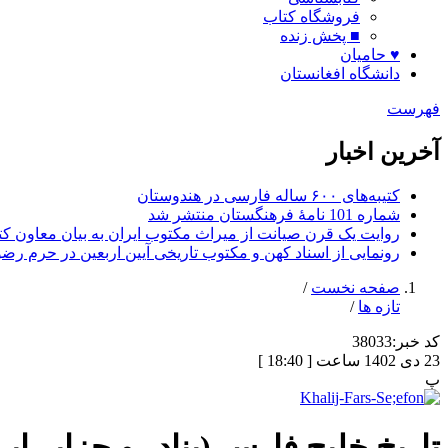
فروشگاه کتاب
■ پخش زنده
♥ حامیان
دانشگاه افغانستان
فهرست
آخرین اخبار
کتیبه‌های ۶۰۰ ساله فارسی در هندوستان
شماره 101 نامۀ فرهنگستان منتشر شد
روایت یک قرن صیانت از میراث مکتوب ایران به بیان معاون کتا
رونمایی از اسناد کهن و مکتوب تاریخی آیین اربعین در حرم رض
صفحه نخست
/
تازه ها
/
کد خبر:
38033
23 دی 1402 ساعت [ 18:40 ]
پ
تاریخ خلیج فارس (بنادر و جزایر ایر