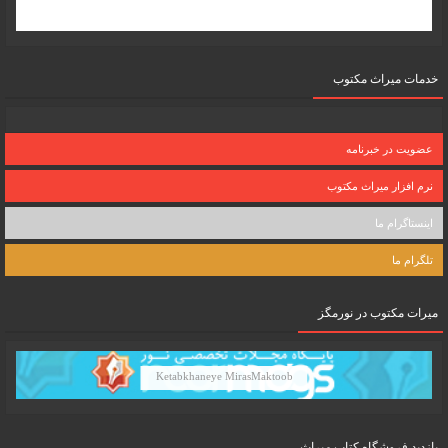
خدمات میراث مکتوب
عضویت در خبرنامه
نرم افزار میراث مکتوب
اینستاگرام ما
تلگرام ما
میرات مکتوب در نورمگز
Ketabkhaneye MirasMaktoob
بازدید فروشگاه کتاب میراث