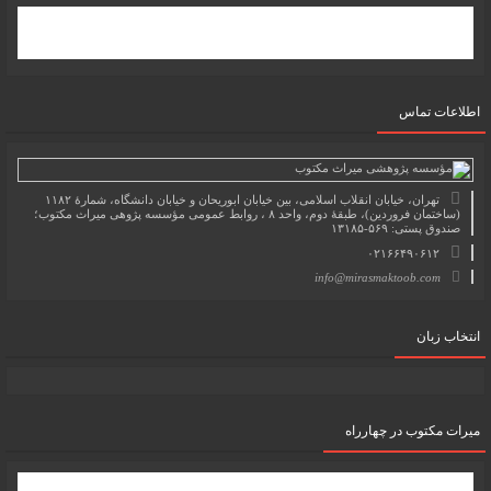
اطلاعات تماس
تهران، خیابان انقلاب اسلامی، بین خیابان ابوریحان و خیابان دانشگاه، شمارۀ ۱۱۸۲
(ساختمان فروردین)، طبقۀ دوم، واحد ۸ ، روابط عمومی مؤسسه پژوهی میراث مکتوب؛
صندوق پستی: ۵۶۹-۱۳۱۸۵
۰۲۱۶۶۴۹۰۶۱۲
info@mirasmaktoob.com
انتخاب زبان
میرات مکتوب در چهارراه