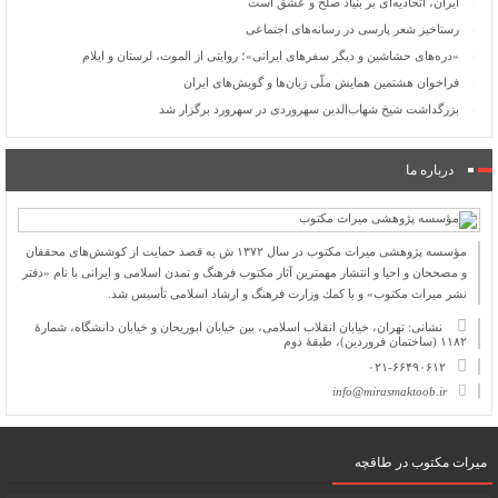
ایران، اتحادیه‌ای بر بنیاد صلح و عشق است
رستاخیز شعر پارسی در رسانه‌های اجتماعی
«دره‌های حشاشین و دیگر سفرهای ایرانی»؛ روایتی از الموت، لرستان و ایلام
فراخوان هشتمین همایش ملّی زبان‌ها و گویش‌های ایران
بزرگداشت شیخ شهاب‌الدین سهروردی در سهرورد برگزار شد
درباره ما
مؤسسه پژوهشی میراث مكتوب در سال ۱۳۷۲ ش به قصد حمایت از كوشش‌های محققان
و مصححان و احیا و انتشار مهمترین آثار مكتوب فرهنگ و تمدن اسلامی و ایرانی با نام «دفتر
نشر میراث مكتوب» و با كمك وزارت فرهنگ و ارشاد اسلامی تأسیس شد.
نشانی: تهران، خیابان انقلاب اسلامی، بین خیابان ابوریحان و خیابان دانشگاه، شمارۀ
۱۱۸۲ (ساختمان فروردین)، طبقۀ دوم
۰۲۱-۶۶۴۹۰۶۱۲
info@mirasmaktoob.ir
میرات مکتوب در طاقچه