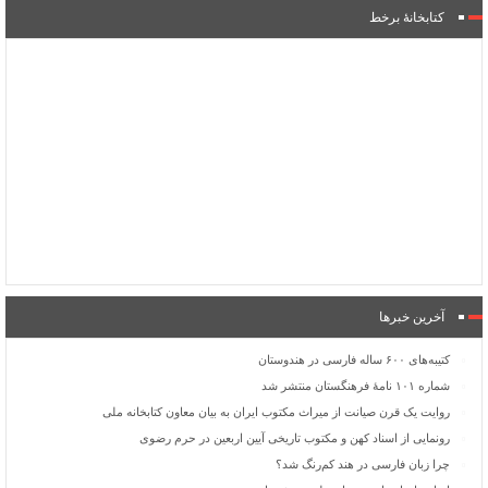
کتابخانۀ برخط
آخرین خبرها
کتیبه‌های ۶۰۰ ساله فارسی در هندوستان
شماره ۱۰۱ نامۀ فرهنگستان منتشر شد
روایت یک قرن صیانت از میراث مکتوب ایران به بیان معاون کتابخانه ملی
رونمایی از اسناد کهن و مکتوب تاریخی آیین اربعین در حرم رضوی
چرا زبان فارسی در هند کم‌رنگ شد؟