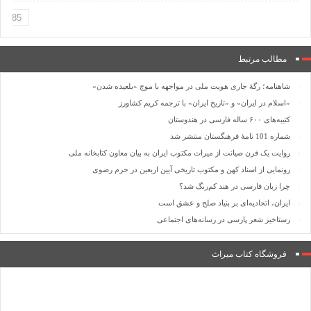
مطالب مرتبط
شاهنامه؛ رگۀ جاری هویت ملی در مواجهه با موج «بلعیده شدن»
«اسلام در ایران» و «تاریخ ایران» با ترجمه کریم کشاورز
کتیبه‌های ۶۰۰ ساله فارسی در هندوستان
شماره 101 نامۀ فرهنگستان منتشر شد
روایت یک قرن صیانت از میراث مکتوب ایران به بیان معاون کتابخانه ملی
رونمایی از اسناد کهن و مکتوب تاریخی آیین اربعین در حرم رضوی
چرا زبان فارسی در هند کم‌رنگ شد؟
ایران، اتحادیه‌ای بر بنیاد صلح و عشق است
رستاخیز شعر پارسی در رسانه‌های اجتماعی
فروشگاه کتاب میراث