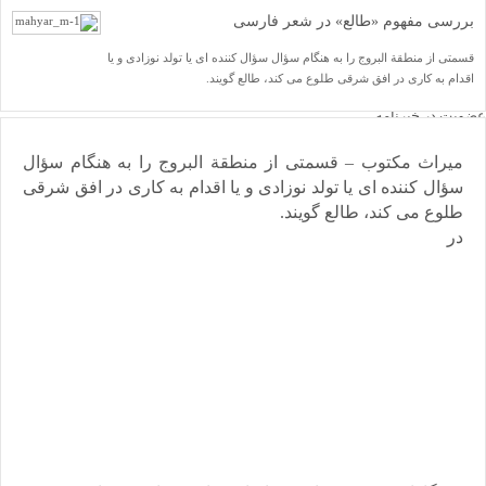
یاد مفاخر
بررسی مفهوم «طالع» در شعر فارسی
نسخه و سند
نگاره
قسمتی از منطقة البروج را به هنگام سؤال سؤال کننده ای یا تولد نوزادی و یا
با میراث
اقدام به کاری در افق شرقی طلوع می کند، طالع گویند.
درباره ما
تماس با ما
عضویت در خبرنامه
کتابشناسی
فروشگاه کتاب
میراث مکتوب – قسمتی از منطقة البروج را به هنگام سؤال
■ پخش زنده
♥ حامیان
سؤال کننده ای یا تولد نوزادی و یا اقدام به کاری در افق شرقی
دانشگاه افغانستان
طلوع می کند، طالع گویند.
در
صفحه نخست
یادداشت روز
اخبار میراث
تازه‌های کتاب
نشریات
فصلنامۀ گزارش میراث
ضمیمۀ فصلنامۀ گزارش میراث
دوفصلنامۀ آینۀ میراث
ضمیمۀ دوفصلنامۀ آینۀ میراث
دو فصلنامۀ میراث علمی اسلام و ایران
ضمیمۀ دو فصلنامۀ میراث علمی اسلام و ایران
نشست‌ها و همایش‌ها