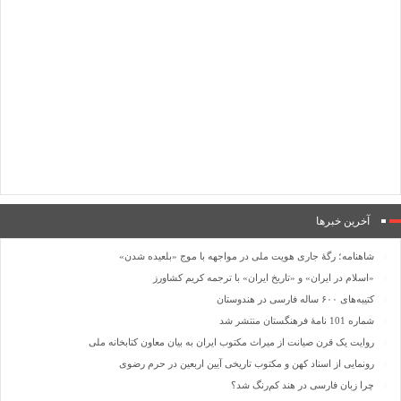
آخرین خبرها
شاهنامه؛ رگۀ جاری هویت ملی در مواجهه با موج «بلعیده شدن»
«اسلام در ایران» و «تاریخ ایران» با ترجمه کریم کشاورز
کتیبه‌های ۶۰۰ ساله فارسی در هندوستان
شماره 101 نامۀ فرهنگستان منتشر شد
روایت یک قرن صیانت از میراث مکتوب ایران به بیان معاون کتابخانه ملی
رونمایی از اسناد کهن و مکتوب تاریخی آیین اربعین در حرم رضوی
چرا زبان فارسی در هند کم‌رنگ شد؟