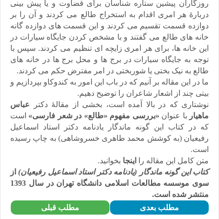
روزگاران پیشین ستاره شناسان برای قضاوت و یا پیش بینی
نشستهای علمی – پژوهشی
همایش های داخلی و بین المللی
دربارۀ هر امری اقدام به استخراج طالع می کردند و آن را بر
گالری
دوازده قسمت تقسیم می کردند و این قسمت های دوازده گانه
گزارش تصویری
پادکست‌ها
خانه های طالع می گفتند و با مشخص کردن جایگاه سیارات در
ویدئو
این خانه ها، برای هر امری زایچه ای تنظیم می کردند. سپس با
یاد مفاخر
نسخه و سند
توجه به جایگاه سیارات در برج ها و محل برج ها در خانه های
نگاره
طالع به نیک بختی یا شوربختی در امر مفترض حکم می کردند.
با میراث
ما در این مقاله بر آنیم که در باب این امور به کندوکاو بپردازیم و
درباره ما
تماس با ما
بیتی چند از اشعار شاعران را توضیح دهیم.
عضویت در خبرنامه
نوشتاری که در بالا آمده است، بخشی از مقالۀ دکتر
عباس
کتابشناسی
فروشگاه کتاب
ماهیار
با عنوان
«بررسی مفهوم «طالع» در شعر فارسی»
است
■ پخش زنده
که در کتاب این گونه ماندگار یادنامه دکتر استاد اسماعیل
♥ حامیان
دانشگاه افغانستان
رفیعیان (به کوشش محمد طاهری خسروشاهی) به چاپ رسیده
فهرست
است.
متن کامل این مقاله را
اینجا
بخوانید.
کتاب این گونه ماندگار (یادنامه دکتر استاد اسماعیل رفیعیان)
از
سوی موسسه مطالعات اسلامی دانشگاه تهران در سال 1393
منتشر شده است.
مطلب بعدی
مطلب قبلی