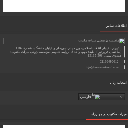
اطلاعات تماس
تهران، خیابان انقلاب اسلامی، بین خیابان ابوریحان و خیابان دانشگاه، شمارۀ 1182
(ساختمان فروردین)، طبقۀ دوم، واحد 8 ، روابط عمومی مؤسسه پژوهی میراث مکتوب؛
صندوق پستی: 569-13185
02166490612
info@mirasmaktoob.com
انتخاب زبان
فارسی
میرات مکتوب در چهارراه