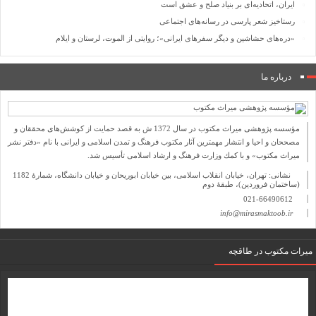
ایران، اتحادیه‌ای بر بنیاد صلح و عشق است
رستاخیز شعر پارسی در رسانه‌های اجتماعی
«دره‌های حشاشین و دیگر سفرهای ایرانی»؛ روایتی از الموت، لرستان و ایلام
درباره ما
مؤسسه پژوهشی میراث مكتوب در سال 1372 ش به قصد حمایت از كوشش‌های محققان و
مصححان و احیا و انتشار مهمترین آثار مكتوب فرهنگ و تمدن اسلامی و ایرانی با نام «دفتر نشر
میراث مكتوب» و با كمك وزارت فرهنگ و ارشاد اسلامی تأسیس شد.
نشانی: تهران، خیابان انقلاب اسلامی، بین خیابان ابوریحان و خیابان دانشگاه، شمارۀ 1182
(ساختمان فروردین)، طبقۀ دوم
021-66490612
info@mirasmaktoob.ir
میرات مکتوب در طاقچه