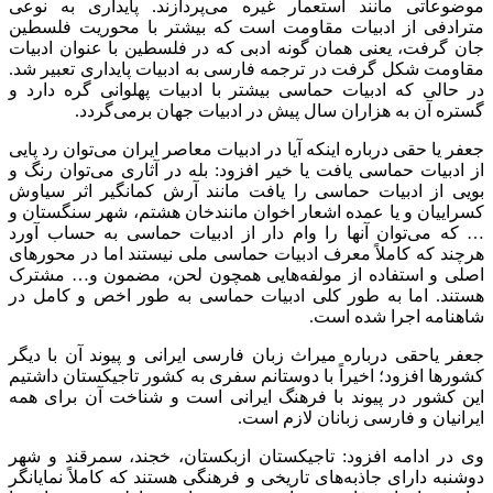
موضوعاتی مانند استعمار غیره می‌پردازند. پایداری به نوعی
مترادفی از ادبیات مقاومت است که بیشتر با محوریت فلسطین
جان گرفت، یعنی همان گونه ادبی که در فلسطین با عنوان ادبیات
مقاومت شکل گرفت در ترجمه فارسی به ادبیات پایداری تعبیر شد.
در حالی که ادبیات حماسی بیشتر با ادبیات پهلوانی گره دارد و
گستره آن به هزاران سال پیش در ادبیات جهان برمی‌گردد.
جعفر یا حقی درباره اینکه آیا در ادبیات معاصر ایران می‌توان رد پایی
از ادبیات حماسی یافت یا خیر افزود: بله در آثاری می‌توان رنگ و
بویی از ادبیات حماسی را یافت مانند آرش کمانگیر اثر سیاوش
کسراییان و یا عمده اشعار اخوان مانندخان هشتم، شهر سنگستان و
… که می‌توان آنها را وام دار از ادبیات حماسی به حساب آورد
هرچند که کاملاً معرف ادبیات حماسی ملی نیستند اما در محورهای
اصلی و استفاده از مولفه‌هایی همچون لحن، مضمون و… مشترک
هستند. اما به طور کلی ادبیات حماسی به طور اخص و کامل در
شاهنامه اجرا شده است.
جعفر یاحقی درباره میراث زبان فارسی ایرانی و پیوند آن با دیگر
کشورها افزود؛ اخیراً با دوستانم سفری به کشور تاجیکستان داشتیم
این کشور در پیوند با فرهنگ ایرانی است و شناخت آن برای همه
ایرانیان و فارسی زبانان لازم است.
وی در ادامه افزود: تاجیکستان ازبکستان، خجند، سمرقند و شهر
دوشنبه دارای جاذبه‌های تاریخی و فرهنگی هستند که کاملاً نمایانگر