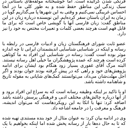
فرنگی شدن گرائیده است. اما خوشبختانه مولفه‌های باستانی در
سبک زندگی این مناطق حفظ شده و به طور کلی ما در آنجا
احساس غریبگی نمی‌کنیم و وقتی به این شهرها پا می‌گذاریم گویا در
زمان به ایران باستان سفر کرده‌ایم. این نویسنده درباره زبان در این
مناطق گفت: زبان فارسی آنها با گویشی خاص است که برای ما
قابل فهم است هرچند بعضی کلمات و تعبیرات مختص به خود را نیز
دارد.‌
عضو ثابت شورای فرهنگستان زبان و ادبیات فارسی در رابطه با
رسانه و اینکه در شناسایی شناسایی اندیشمندان ایرانی تا چه اندازه
موثر بوده است گفت: رسانه در شناسایی این افراد به ما کوتاهی
کرده است هرچند که عمده پژوهشگران ما خیلی اهل رسانه نیستند.
البته مرگ آقای غفوری بسیار زود هنگام بود ایشان برای ادامه
پژوهش‌های خود و راهی که در پیش گرفته بودند جوان بودند و اگر
اجل مهلت‌شان می‌داد، می‌توانستند کمک‌های شایانی به مقوله تاریخ
و شاهنامه داشته باشد.
او با تاکید بر اینکه وظیفه رسانه است که به سراغ این افراد برود و
از آنها درباره چالش‌های مختلف ادبی و فرهنگی پرسش داشته باشد
اضافه کرد: تنها با اتکا به این رویکردهاست که می‌توان اندیشه،
فرهنگ و معرفت را در جامعه اشاعه داد.
وی در ادامه بیان کرد: به عنوان مثال از خود بنده مستندی تهیه شده
که تا به حال ده‌ها بار از رسانه پخش شده اما اینکه بخواهیم با یک