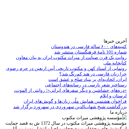
آخرین خبرها
کتیبه‌های ۶۰۰ ساله فارسی در هندوستان
شماره 101 نامۀ فرهنگستان منتشر شد
روایت یک قرن صیانت از میراث مکتوب ایران به بیان معاون
کتابخانه ملی
رونمایی از اسناد کهن و مکتوب تاریخی آیین اربعین در حرم رضوی
چرا زبان فارسی در هند کم‌رنگ شد؟
ایران، اتحادیه‌ای بر بنیاد صلح و عشق است
رستاخیز شعر پارسی در رسانه‌های اجتماعی
«دره‌های حشاشین و دیگر سفرهای ایرانی»؛ روایتی از الموت،
لرستان و ایلام
فراخوان هشتمین همایش ملّی زبان‌ها و گویش‌های ایران
بزرگداشت شیخ شهاب‌الدین سهروردی در سهرورد برگزار شد
درباره ما
مؤسسه پژوهشی میراث مكتوب در سال 1372 ش به قصد حمایت
از كوشش‌های محققان و مصححان و احیا و انتشار مهمترین آثار