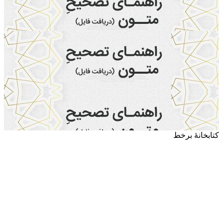
کتابخانۀ برخط