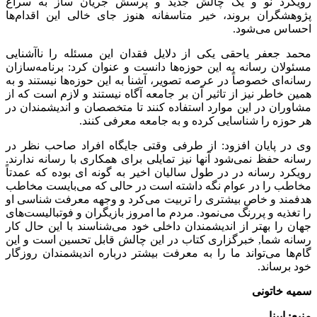
رویکرد نو و یک چالش جدید و پرسش جریان ساز به سراغ
پژوهشگران بروند، خیر متاسفانه هنوز جای خالی این اقدام‌ها
احساس می‌شود.
محمد جعفر یاحقی یکی از دلایل فقدان این مسئله را ناآشنایی
مسئولان رسانه به این حوزه‌ها دانست و عنوان کرد: برنامه‌سازان
رسانه‌ای خصوصاً در عرصه تصویر، آشنا به این حوزه‌ها نیستند و به
همین خاطر نیز از تاثیر آن بر جامعه آگاه نیستند و لازم است که از
مشاوران در این موارد استفاده کنند تا متخصصان و اندیشمندان در
هر حوزه را شناسایی کرده و به جامعه معرفی کنند.
وی در پایان افزود: از طرفی وقتی جایگاه افراد صاحب نظر در
رسانه حفظ نمی‌شود آنها نیز تمایلی برای همکاری با رسانه ندارند.
رویکرد رسانه در در طول سالیان اخیر به گونه ای بوده که عمدتاً
مخاطب را در عوام نگه داشته است در حالی که می‌بایست مخاطب
هدفمند و خاص بیشتری را تربیت می‌کرد و وجهه معرفت شناسی او
را تغذیه و پررنگ می‌نمود. مردم ما امروز بازیگران و فوتبالیست‌های
جهان را بهتر از اندیشمندان داخلی خود می‌شناسند با این حال کار
رسانه شما, خبرگزاری کتاب در این چالش قابل تحسین است و این
گام‌ها می‌تواند ما را به معرفت بیشتر درباره اندیشمندان روزگار
خود برساند.
سمیه خاتونی
منبع: ایبنا