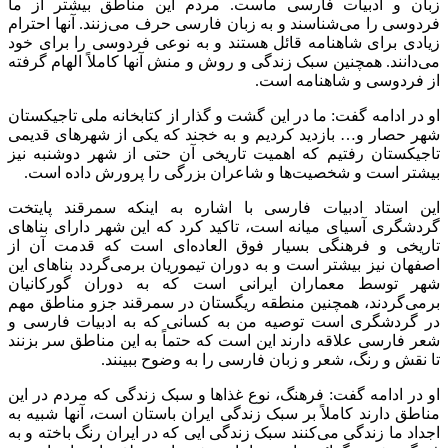
زبان و ادبیات فارسی ماست. مردم این مناطق بیشتر از ما
فردوسی را می‌شناسند و به زبان فارسی حرف می‌زنند. آنها احترام
زیادی برای شاهنامه قائل هستند و به نوعی فردوسی را برای خود
می‌دانند. همچنین سبک زندگی و روش و منش آنها کاملاً الهام گرفته
از فردوسی و شاهنامه است.
او در ادامه گفت: ما در این گشت و گذار از کتابخانه ملی تاجیکستان
شهر حصار و… بازدید کردیم و به خجند که یکی از شهرهای قدیمی
تاجیکستان رفتیم که اهمیت تاریخی آن حتی از شهر دوشنبه نیز
بیشتر است و شخصیت‌ها و شاعران بزرگی را پرورش داده است.
این استاد ادبیات فارسی با اشاره به اینکه سمرقند پایتخت
گردشگری آسیای میانه است، تاکید کرد که این شهر دارای بناهای
تاریخی و فرهنگی بسیار فوق العاده‌ای است که قدمت آن از
اصفهان نیز بیشتر است و به دوران تیموریان برمی‌گردد بناهای این
شهر توسط معماران ایرانی است که به دوران گورکانیان
برمی‌گردند، همچنین منطقه ریگستان در سمرقند جزو مناطق مهم
در گردشگری است توصیه من به کسانی که به ادبیات فارسی و
شعر فارسی علاقه دارند این است که حتماً به این مناطق سر بزنند
تا نقش و رنگ، شعر و زبان فارسی را به وضوح ببینند.
او در ادامه گفت: فرهنگ، نوع غذاها و سبک زندگی که مردم در این
مناطق دارند کاملاً بر سبک زندگی ایران باستان است، آنها شبیه به
اجداد ما زندگی می‌کنند سبک زندگی ایی که در ایران رنگ باخته و به