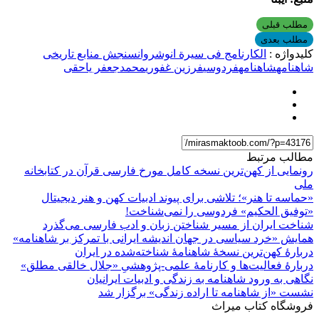
مطلب قبلی
مطلب بعدی
کلیدواژه :
الکارنامج فی سیرة انوشروان
سنجش منابع تاریخی
شاهنامه
شاهنامه
فردوسی
فرزین غفوری
محمدجعفر یاحقی
مطالب مرتبط
رونمایی از کهن‌ترین نسخه کامل مورخ فارسی قرآن در کتابخانه
ملی
«حماسه تا هنر»؛ تلاشی برای پیوند ادبیات کهن و هنر دیجیتال
«توفیق الحکیم» فردوسی را نمی‌شناخت!
شناخت ایران از مسیر شناختن زبان و ادب فارسی می‌گذرد
همایش «خرد سیاسی در جهان اندیشه ایرانی با تمرکز بر شاهنامه»
دربارۀ کهن‌ترین نسخۀ شاهنامۀ شناخته‌شده در ایران
دربارۀ فعالیت‌ها و کارنامۀ علمی-پژوهشیِ «جلال خالقی مطلق»
نگاهی به ورود شاهنامه به زندگی و ادبیات ایرانیان
نشست «از شاهنامه تا اراده زندگی» برگزار شد
فروشگاه کتاب میراث