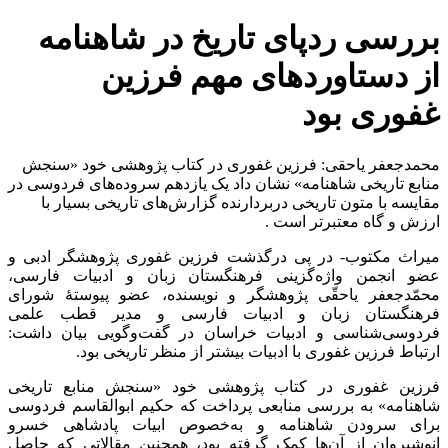
بررسی ردپای تاریخ در شاهنامه
از دستاوردهای مهم فرزین
غفوری بود
محمدجعفر یاحقی: فرزین غفوری در کتاب پژوهشی خود «سنجش
منابع تاریخی شاهنامه» نشان داد یک یازدهم سروده‌های فردوسی در
مقایسه با متون تاریخی دربردارنده گزارش‌های تاریخی بسیار با
ارزش و گاه معتبرتر است .
میراث مکتوب- در پی درگذشت فرزین غفوری پژوهشگر ادبی و
عضو انجمن واژه‌گزینی فرهنگستان زبان و ادبیات فارسی،
محمّدجعفر یاحقّی پژوهشگر و نویسنده، عضو پیوستهٔ شورای
فرهنگستان زبان و ادبیات فارسی و مدیر قطب علمی
فردوسی‌شناسی و ادبیات خراسان در گفت‌وگویی بیان داشت:
ارتباط فرزین غفوری با ادبیات بیشتر از منظر تاریخی بود.
فرزین غفوری در کتاب پژوهشی خود «سنجش منابع تاریخی
شاهنامه» به بررسی منابعی پرداخت که حکیم ابوالقاسم فردوسی
برای سرودن شاهنامه و به‌خصوص ابیات پادشاهی خسرو
انوشیروان از آن‌ها کمک گرفته بود، همچنین مقالاتی که حاصل