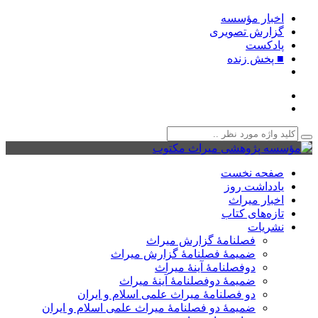
اخبار مؤسسه
گزارش تصویری
پادکست‌
■ پخش زنده
صفحه نخست
یادداشت روز
اخبار میراث
تازه‌های کتاب
نشریات
فصلنامۀ گزارش میراث
ضمیمۀ فصلنامۀ گزارش میراث
دوفصلنامۀ آینۀ میراث
ضمیمۀ دوفصلنامۀ آینۀ میراث
دو فصلنامۀ میراث علمی اسلام و ایران
ضمیمۀ دو فصلنامۀ میراث علمی اسلام و ایران