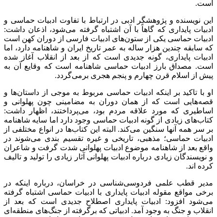
است.
این نویسنده و پژوهشگر ادبی در ارتباط با تفاوت ادبیات حماسی و
ادبیات پایداری که گاهاً با آن اشتباه گرفته می‌شود، اذعان داشت:
ادبیات حماسی یکی از ستون‌های ادبیات فارسی از دوران کهن است
که سابقه چندین هزار ساله به عمر تاریخ ایران و شاهنامه دارد، اما
ادبیات پایداری، گونه جدیدی است که از بعد از انقلاب آغاز شده
است. مصداق بارز ادبیات حماسی شاهنامه است که وقایع آن به
پیش از اسلام قرن چهارم و پنجم هجری برمی‌گردد.
او با تاکید بر اینکه ادبیات حماسی مربوط به موجی از داستان‌ها و
قصه‌هایی است که از همان دوران به مضامینی چون پهلوانی و
اساطیری که مورد علاقه مردم بود، می‌پرداختند، اظهار داشت:
کتاب‌های زیادی از گونه ادبیات حماسی وجود دارد اما سایه شاهنامه
بر سر همه آنها سنگین می‌کند. البته این کتاب‌ها در انواع مختلفی از
ادبیات حماسی؛ مذهبی، تاریخی و غیره تقسیم بندی می‌شوند در
واقع بعد از شاهنامه موضوع ادبیات پهلوانی شدت گرفت و شاعران
و نویسندگان زیادی درباره ادبیات پهلوانی آثار زیادی را تولید و تالیف
کرده اند.
مدیر قطب علمی فردوسی‌شناسی در خراسان، درباره اینکه در
برخی مواقع مقوله ادبیات پایداری با ادبیات حماسی اشتباه گرفته
می‌شود افزود: ادبیات پایداری اصطلاح جدیدی است که بعد از
انقلاب و جنگ به وجود آمد. ادبیاتی که برگرفته از جنگ‌های منطقه‌ای