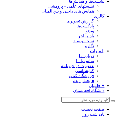
نشست‌ها و همایش‌ها
نشستهای علمی – پژوهشی
همایش های داخلی و بین المللی
گالری
گزارش تصویری
پادکست‌ها
ویدئو
یاد مفاخر
نسخه و سند
نگاره
با میراث
درباره ما
تماس با ما
عضویت در خبرنامه
کتابشناسی
فروشگاه کتاب
■ پخش زنده
♥ حامیان
دانشگاه افغانستان
صفحه نخست
یادداشت روز