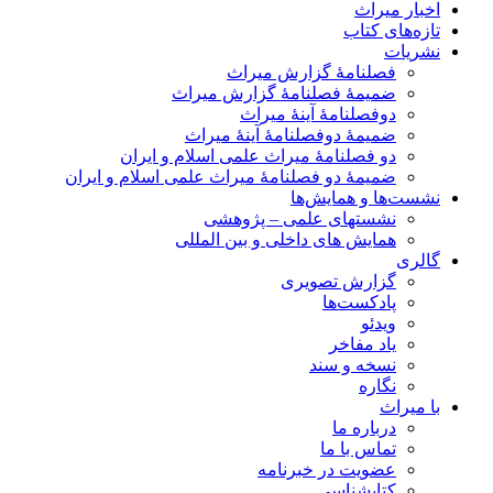
اخبار میراث
تازه‌های کتاب
نشریات
فصلنامۀ گزارش میراث
ضمیمۀ فصلنامۀ گزارش میراث
دوفصلنامۀ آینۀ میراث
ضمیمۀ دوفصلنامۀ آینۀ میراث
دو فصلنامۀ میراث علمی اسلام و ایران
ضمیمۀ دو فصلنامۀ میراث علمی اسلام و ایران
نشست‌ها و همایش‌ها
نشستهای علمی – پژوهشی
همایش های داخلی و بین المللی
گالری
گزارش تصویری
پادکست‌ها
ویدئو
یاد مفاخر
نسخه و سند
نگاره
با میراث
درباره ما
تماس با ما
عضویت در خبرنامه
کتابشناسی