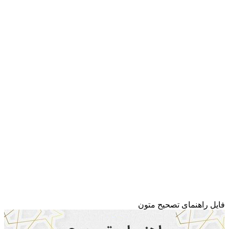
فایل راهنمای تصحیح متون