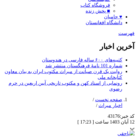
فروشگاه کتاب
■ پخش زنده
♥ حامیان
دانشگاه افغانستان
فهرست
آخرین اخبار
کتیبه‌های ۶۰۰ ساله فارسی در هندوستان
شماره 101 نامۀ فرهنگستان منتشر شد
روایت یک قرن صیانت از میراث مکتوب ایران به بیان معاون
کتابخانه ملی
رونمایی از اسناد کهن و مکتوب تاریخی آیین اربعین در حرم
رضوی
صفحه نخست
/
اخبار میراث
/
کد خبر:
43176
12 آبان 1403 ساعت [ 17:23 ]
پ