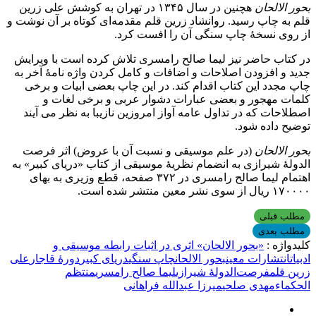
بحور الالحان
هچنین در سال ۱۳۴۵ در تهران به کوشش علی زرین
قلم به چاپ رسید. روانشاد زرین قلم مقدمه‌ای کوتاه بر آن نوشت و
از روی نسخۀ چاپ سنگی آن را افست کرد.
در کتاب حاضر نیز لیما صالح رامسری تلاش کرده است با ویرایش
جدید و افزودن اصلاحات و اضافات و کامل کردن واژه نامۀ آخر به
چاپ مجدد این کتاب اقدام کند. در این چاپ بعضی ابیات و برخی
کلمات مهجور و بعضی عبارات دشوار عربی و برخی لغات و
اصطلاحات که در تداول عامه آواز امروزین نازیبا به نظر می آیند
توضیح داده شود.
بحور الالحان
(در علم موسیقی و نسبت آن با عروض) اثر فرصت
الدولۀ شیرازی به انضمام نظریۀ موسیقی از کتاب «دریای کبیر» به
اهتمام لیما صالح رامسری در ۳۷۲ صفحه، قطع وزیری به بهای
۱۷۰۰۰۰ ریال از سوی نشر معین منتشر شده است.
مطلب قبلی
مطلب بعدی
کلیدواژه :
«بحور الالحان» اثری در اثبات رابطه موسیقی و
ادبیات
انتشارات معین
بحور الالحان
چاپ سنگی
دریای کبیر
دورۀ قاجار
علی
زرین قلم
فرصت‌الدولۀ شیرازی
لیما صالح رامسری
منتظم
الحکماء
مهدی صلحی
میرزا عبدالله فراهانی