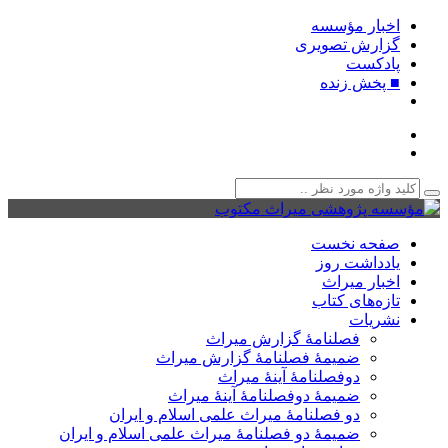
اخبار مؤسسه
گزارش تصویری
پادکست‌
■ پخش زنده
صفحه نخست
یادداشت روز
اخبار میراث
تازه‌های کتاب
نشریات
فصلنامۀ گزارش میراث
ضمیمۀ فصلنامۀ گزارش میراث
دوفصلنامۀ آینۀ میراث
ضمیمۀ دوفصلنامۀ آینۀ میراث
دو فصلنامۀ میراث علمی اسلام و ایران
ضمیمۀ دو فصلنامۀ میراث علمی اسلام و ایران