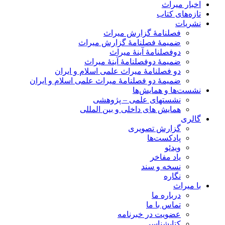
اخبار میراث
تازه‌های کتاب
نشریات
فصلنامۀ گزارش میراث
ضمیمۀ فصلنامۀ گزارش میراث
دوفصلنامۀ آینۀ میراث
ضمیمۀ دوفصلنامۀ آینۀ میراث
دو فصلنامۀ میراث علمی اسلام و ایران
ضمیمۀ دو فصلنامۀ میراث علمی اسلام و ایران
نشست‌ها و همایش‌ها
نشستهای علمی – پژوهشی
همایش های داخلی و بین المللی
گالری
گزارش تصویری
پادکست‌ها
ویدئو
یاد مفاخر
نسخه و سند
نگاره
با میراث
درباره ما
تماس با ما
عضویت در خبرنامه
کتابشناسی