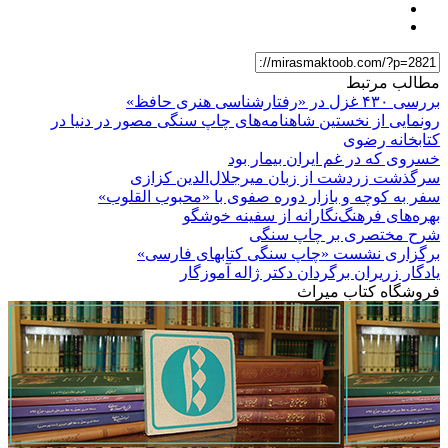
مطالب مرتبط
بررسی ۴٣٠ غزل در «رفتارشناسی هنری حافظ»
رونمایی از نخستین شاهنامه‌های چاپ سنگی مصور در دنیا در
کتابخانه رضوی
خسروی كه در غم ایران بیمار بود
سرگذشت زردشت از زبان میرجلال‌الدین کزازی
سفر به کوچه و بازار دوره صفوی با «محبوب القلوب»
بهره‌های فرهنگ‌نگارانه از سفینه خوشگو
شرح مختصری بر چاپ سنگی
برگزاری نشست «چاپ سنگی کتابهای فارسی»
یادگار زریران برگردان دکتر ژاله آموزگار
فروشگاه کتاب میراث