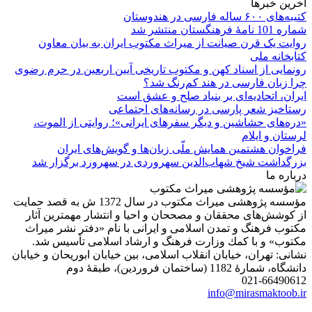
آخرین خبرها
کتیبه‌های ۶۰۰ ساله فارسی در هندوستان
شماره 101 نامۀ فرهنگستان منتشر شد
روایت یک قرن صیانت از میراث مکتوب ایران به بیان معاون
کتابخانه ملی
رونمایی از اسناد کهن و مکتوب تاریخی آیین اربعین در حرم رضوی
چرا زبان فارسی در هند کم‌رنگ شد؟
ایران، اتحادیه‌ای بر بنیاد صلح و عشق است
رستاخیز شعر پارسی در رسانه‌های اجتماعی
«دره‌های حشاشین و دیگر سفرهای ایرانی»؛ روایتی از الموت،
لرستان و ایلام
فراخوان هشتمین همایش ملّی زبان‌ها و گویش‌های ایران
بزرگداشت شیخ شهاب‌الدین سهروردی در سهرورد برگزار شد
درباره ما
مؤسسه پژوهشی میراث مكتوب در سال 1372 ش به قصد حمایت
از كوشش‌های محققان و مصححان و احیا و انتشار مهمترین آثار
مكتوب فرهنگ و تمدن اسلامی و ایرانی با نام «دفتر نشر میراث
مكتوب» و با كمك وزارت فرهنگ و ارشاد اسلامی تأسیس شد.
نشانی: تهران، خیابان انقلاب اسلامی، بین خیابان ابوریحان و خیابان
دانشگاه، شمارۀ 1182 (ساختمان فروردین)، طبقۀ دوم
021-66490612
info@mirasmaktoob.ir