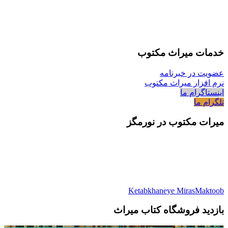
خدمات میراث مکتوب
عضویت در خبرنامه
نرم افزار میراث مکتوب
اینستاگرام ما
تلگرام ما
میرات مکتوب در نورمگز
Ketabkhaneye MirasMaktoob
بازدید فروشگاه کتاب میراث