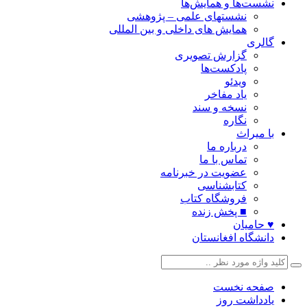
نشست‌ها و همایش‌ها
نشستهای علمی – پژوهشی
همایش های داخلی و بین المللی
گالری
گزارش تصویری
پادکست‌ها
ویدئو
یاد مفاخر
نسخه و سند
نگاره
با میراث
درباره ما
تماس با ما
عضویت در خبرنامه
کتابشناسی
فروشگاه کتاب
■ پخش زنده
♥ حامیان
دانشگاه افغانستان
صفحه نخست
یادداشت روز