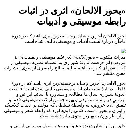
«بحور الالحان» اثری در اثبات
رابطه موسیقی و ادبیات
بحور الالحان آخرین و شاید برجسته ترین اثری باشد که در دورۀ
قاجار، دربارۀ نسبت ادبیات و موسیقی تألیف شده است
میراث مکتوب –
بحور الالحان (در علم موسیقی و نسبت آن با
عروض)
اثر فرصت‌الدولۀ شیرازی به انضمام نظریۀ موسیقی از
کتاب «دریای کبیر» به اهتمام لیما صالح رامسری از سوی انتشارات
معین منتشر شد.
بحور الالحان، آخرین و شاید برجسته‌ترین اثری باشد که در دورۀ
قاجار، دربارۀ نسبت ادبیات و موسیقی تألیف شده است. فرصت
الدولۀ شیرازی سال ها مطالعه و مشاوره با اساتید این فن و
بررسی در رشتۀ موسیقی و بهره جستن از کتب موسیقی قدما و
تلفیق آن با عروض، به واسطۀ تسلطی که مؤلف بر ادبیات کلاسیک
و اوزان و بحور داشت، کتابی را پدید آورد که رابطۀ شعر و موسیقی
را از نظر وزن به بهترین نحوی بیان داشته است.
خلق این اثر نشان دهندۀ عشق او به هنر اصیل موسیقی ایرانی و