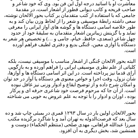
معاشرت او با اساتید درجه اول این فن بود. وی که خود شاعر و
صاحب قریحه و کاتب دیوانی قطور از اشعار است، در مقدمۀ
جامعی که با استفاده از کتب متقدمان بر کتاب بحور الالحان نوشته،
سعی داشته رابطۀ موسیقی و شعر را از لحاظ وزن بیان کند و به
طور خلاصه اسامی دستگاه ها و گوشه های آواز ایرانی را معرفی
نماید و با گزینش زیباترین اشعار متقدمان به سلیقۀ خود از حدود
چهل شاعر (سعدی، حافظ، خیام، جامی و …) و تخصیص هر شعر به
دستگاه یا آوازی معین، جُنگی بدیع و دفتری لطیف فراهم آورده
است.
البته بحور الالحان جُنگی از اشعار مناسب با موسیقی نیست، بلکه
کلیاتی از علم نظری موسیقی ایرانی را فراهم آورده و به بازگویی
آرای قدما نیز پرداخته است. در این اثر اسامی دستگاه ها و آوازها،
شأن نزول، وقت اجرا و خواص معنوی هر دستگاه یا آواز در حد توان
و امکان شرح داده و از توضیح ایقاع و ادوار وزنی نیز غافل نبوده
است. از آن جا که مرحوم فرصت خود شاعری حرفه ای و پرکار
بوده ، اوزان و ادوار را با توجه به علم عروض به خوبی می شناخته
است.
بحور الالحان
اولین بار در سال ۱۲۹۳ قمری در بمبئی چاپ شد و ده
سال بعد که فرصت‌الدوله به تهران آمد و با شاگرد برگزیده مکتب
میرزا عبدالله فراهانی، مهدی صلحی (منتظم الحکماء) دوست و
همنشین شد، بخش دیگری به آن افزود.