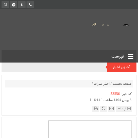
فهرست
آخرین اخبار
صفحه نخست
/
اخبار میراث
/
کد خبر:
53556
6 بهمن 1404 ساعت [ 16:14 ]
پ