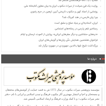
شماره 101 نامۀ فرهنگستان منتشر شد
روایت یک قرن صیانت از میراث مکتوب ایران به بیان معاون کتابخانه ملی
رونمایی از اسناد کهن و مکتوب تاریخی آیین اربعین در حرم رضوی
چرا زبان فارسی در هند کم‌رنگ شد؟
ایران، اتحادیه‌ای بر بنیاد صلح و عشق است
رستاخیز شعر پارسی در رسانه‌های اجتماعی
«دره‌های حشاشین و دیگر سفرهای ایرانی»؛ روایتی از الموت، لرستان و ایلام
فراخوان هشتمین همایش ملّی زبان‌ها و گویش‌های ایران
بزرگداشت شیخ شهاب‌الدین سهروردی در سهرورد برگزار شد
درباره ما
مؤسسه پژوهشی میراث مكتوب در سال 1372 ش به قصد حمایت از كوشش‌های محققان
و مصححان و احیا و انتشار مهمترین آثار مكتوب فرهنگ و تمدن اسلامی و ایرانی با نام «دفتر
نشر میراث مكتوب» و با كمك وزارت فرهنگ و ارشاد اسلامی تأسیس شد.