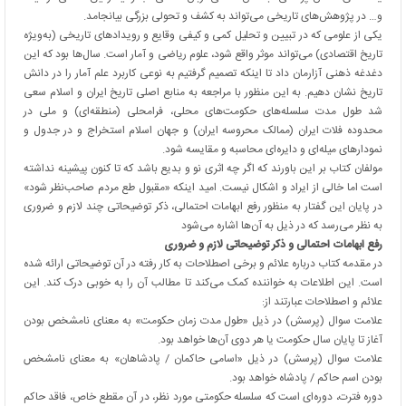
و… در پژوهش‌های تاریخی می‌تواند به کشف و تحولی بزرگی بیانجامد.
یکی از علومی که در تبیین و تحلیل کمی و کیفی وقایع و رویدادهای تاریخی (به‌ویژه
تاریخ اقتصادی) می‌تواند موثر واقع شود، علوم ریاضی و آمار است. سال‌ها بود که این
دغدغه ذهنی آزارمان داد تا اینکه تصمیم گرفتیم به نوعی کاربرد علم آمار را در دانش
تاریخ نشان دهیم. به این منظور با مراجعه به منابع اصلی تاریخ ایران و اسلام سعی
شد طول مدت سلسله‌های حکومت‌های محلی، فرامحلی (منطقه‌ای) و ملی در
محدوده فلات ایران (ممالک محروسه ایران) و جهان اسلام استخراج و در جدول و
نمودارهای میله‌ای و دایره‌ای محاسبه و مقایسه شود.
مولفان کتاب بر این باورند که اگر چه اثری نو و بدیع باشد که تا کنون پیشینه نداشته
است اما خالی از ایراد و اشکال نیست. امید اینکه «مقبول طع مردم صاحب‌نظر شود»
در پایان این گفتار به منظور رفع ابهامات احتمالی، ذکر توضیحاتی چند لازم و ضروری
به نظر می‌رسد که در ذیل به آن‌ها اشاره می‌شود
رفع ابهامات احتمالی و ذکر توضیحاتی لازم و ضروری
در مقدمه کتاب درباره علائم و برخی اصطلاحات به کار رفته در آن توضیحاتی ارائه شده
است. این اطلاعات به خواننده کمک می‌کند تا مطالب آن را به خوبی درک کند. این
علائم و اصطلاحات عبارتند از:
علامت سوال (پرسش) در ذیل «طول مدت زمان حکومت» به معنای نامشخص بودن
آغاز تا پایان سال حکومت یا هر دوی آن‌ها خواهد بود.
علامت سوال (پرسش) در ذیل «اسامی حاکمان / پادشاهان» به معنای نامشخص
بودن اسم حاکم / پادشاه خواهد بود.
دوره فترت، دوره‌ای است که سلسله حکومتی مورد نظر، در آن مقطع خاص، فاقد حاکم