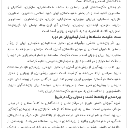
خلافت‌های اسلامی پرداخته است.
در بخش حکومت‌های ایران باستان به مادها، هخامنشیان، سلوکیان، اشکانیان و
ساسانیان اشاره شده و در بخش حکومت‌های ایران دوره اسلامی، طاهریان، صفاریان،
علویان، سامانیان، زیاریان بویهیان، سلجوقیان، غوریان، خوارزمشاهیان، اسماعیلیان
نزاریه، مغولان، ایلخانان، تیموریان، ترکمانان آق قویونلوها، ترکمان قره قویونلوها،
صفویان، افاغنه، افشاریه، زندیه، قاجاریه و پهلوی آمده است.
مدت حکومت سلسله‌ها و شمار فرمانروایان هر دوره
این اثر پژوهشی تلاشی نوآورانه برای تحلیل ساختارهای حکومتی ایران از روزگار
باستان تا دوران اسلامی بر مبنای داده‌های آماری است. مولفان با مراجعه به منابع
معتبر تاریخ ایران و جهان اسلام، مدت حکومت سلسله‌ها و شمار فرمانروایان هر دوره را
با دقت استخراج و در قالب جداول و نمودارهای تطبیقی تنظیم کرده‌اند.
این کتاب با بهره‌گیری از روش‌های آماری در تحلیل تاریخی، رویکردی تازه در مطالعات
تاریخ سیاسی ارائه می‌دهد و کوشیده است تصویر روشن‌تری از پویایی و تحول
حکومت‌ها در گستره سرزمین ایران ترسیم کند. این اثر گامی مهم در پیوند دادن علوم
تاریخی با روش‌های کمی است و می‌تواند منبعی سودمند برای پژوهشگران تاریخ،
دانشجویان و علاقه‌مندان به سیر تطور حکومت‌ها در ایران باشد.
بهره‌مندی از یافته‌ها کشف و تحولی بزرگ در تاریخ
شیوه آموزش دانش تاریخ در مراکز علمی و دانشگاهی ما کاملاً سنتی و در برخی
مواقع، مندرس است؛ سنتی به این معنا که از هم تکنولوژی و فناوری‌های گوناگون
بی‌بهره است و هم اینکه محققان عرصه تاریخ، از یافته‌های علوم دیگر و دانش‌های
همگن، در حقیقت‌یابی وقایع و رویدادهای تاریخی، استفاده نمی‌کنند. بهره‌مندی از
یافته‌های دانش پزشکی، باستان‌شناسی، زبان‌شناسی، جغرافیا، زمین‌شناسی، ژنتیک