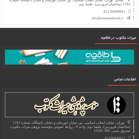
نشانی: تهران، خیابان انقلاب اسلامی، بین خیابان ابوریحان و خیابان دانشگاه، شمارۀ
1182 (ساختمان فروردین)، طبقۀ دوم
021-66490612
info@mirasmaktoob.ir
میرات مکتوب در طاقچه
اطلاعات تماس
تهران، خیابان انقلاب اسلامی، بین خیابان ابوریحان و خیابان دانشگاه، شمارۀ 1182
(ساختمان فروردین)، طبقۀ دوم، واحد 8 ، روابط عمومی مؤسسه پژوهی میراث مکتوب؛
صندوق پستی: 569-13185
02166490612