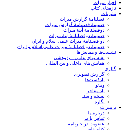
اخبار میراث
تازه‌های کتاب
نشریات
فصلنامۀ گزارش میراث
ضمیمۀ فصلنامۀ گزارش میراث
دوفصلنامۀ آینۀ میراث
ضمیمۀ دوفصلنامۀ آینۀ میراث
دو فصلنامۀ میراث علمی اسلام و ایران
ضمیمۀ دو فصلنامۀ میراث علمی اسلام و ایران
نشست‌ها و همایش‌ها
نشستهای علمی – پژوهشی
همایش های داخلی و بین المللی
گالری
گزارش تصویری
پادکست‌ها
ویدئو
یاد مفاخر
نسخه و سند
نگاره
با میراث
درباره ما
تماس با ما
عضویت در خبرنامه
کتابشناسی