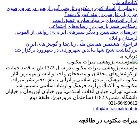
کتابخانه ملی
رونمایی از اسناد کهن و مکتوب تاریخی آیین اربعین در حرم رضوی
چرا زبان فارسی در هند کم‌رنگ شد؟
ایران، اتحادیه‌ای بر بنیاد صلح و عشق است
رستاخیز شعر پارسی در رسانه‌های اجتماعی
«دره‌های حشاشین و دیگر سفرهای ایرانی»؛ روایتی از الموت،
لرستان و ایلام
فراخوان هشتمین همایش ملّی زبان‌ها و گویش‌های ایران
بزرگداشت شیخ شهاب‌الدین سهروردی در سهرورد برگزار شد
درباره ما
مؤسسه پژوهشی میراث مكتوب در سال 1372 ش به قصد حمایت
از كوشش‌های محققان و مصححان و احیا و انتشار مهمترین آثار
مكتوب فرهنگ و تمدن اسلامی و ایرانی با نام «دفتر نشر میراث
مكتوب» و با كمك وزارت فرهنگ و ارشاد اسلامی تأسیس شد.
نشانی: تهران، خیابان انقلاب اسلامی، بین خیابان ابوریحان و خیابان
دانشگاه، شمارۀ 1182 (ساختمان فروردین)، طبقۀ دوم
021-66490612
info@mirasmaktoob.ir
میرات مکتوب در طاقچه