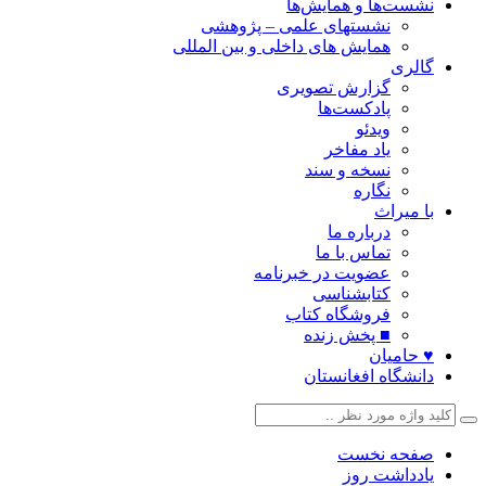
نشست‌ها و همایش‌ها
نشستهای علمی – پژوهشی
همایش های داخلی و بین المللی
گالری
گزارش تصویری
پادکست‌ها
ویدئو
یاد مفاخر
نسخه و سند
نگاره
با میراث
درباره ما
تماس با ما
عضویت در خبرنامه
کتابشناسی
فروشگاه کتاب
■ پخش زنده
♥ حامیان
دانشگاه افغانستان
صفحه نخست
یادداشت روز