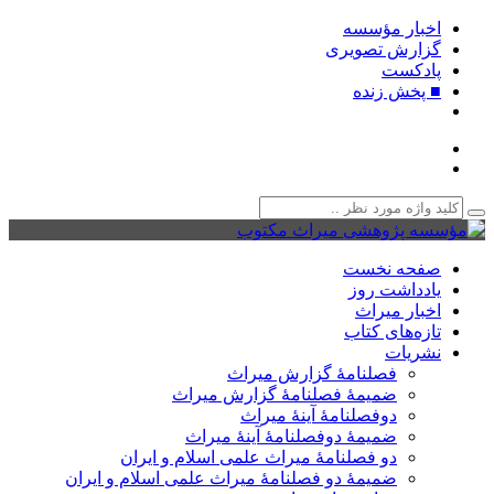
اخبار مؤسسه
گزارش تصویری
پادکست‌
■ پخش زنده
صفحه نخست
یادداشت روز
اخبار میراث
تازه‌های کتاب
نشریات
فصلنامۀ گزارش میراث
ضمیمۀ فصلنامۀ گزارش میراث
دوفصلنامۀ آینۀ میراث
ضمیمۀ دوفصلنامۀ آینۀ میراث
دو فصلنامۀ میراث علمی اسلام و ایران
ضمیمۀ دو فصلنامۀ میراث علمی اسلام و ایران