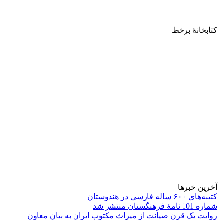
کتابخانۀ برخط
آخرین خبرها
کتیبه‌های ۶۰۰ ساله فارسی در هندوستان
شماره 101 نامۀ فرهنگستان منتشر شد
روایت یک قرن صیانت از میراث مکتوب ایران به بیان معاون