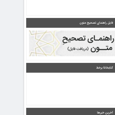
فایل راهنمای تصحیح متون
کتابخانۀ برخط
آخرین خبرها