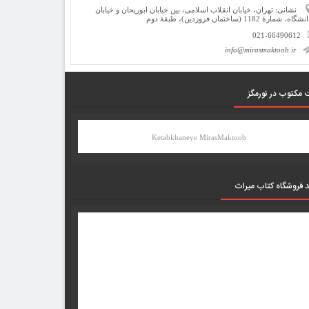
نشانی: تهران، خیابان انقلاب اسلامی، بین خیابان ابوریحان و خیابان
شگاه، شمارۀ 1182 (ساختمان فروردین)، طبقۀ دوم
021-66490612
info@mirasmaktoob.ir
 مکتوب در نورمگز
Ketabkhaneye MirasMaktoob
د فروشگاه کتاب میراث