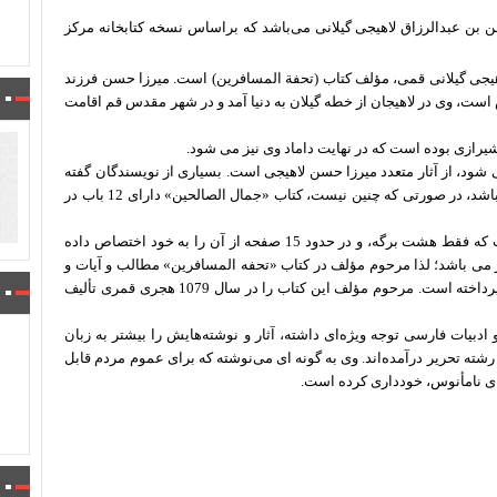
بن عبدالرزاق لاهیجی گیلانی می‌باشد که براساس نسخه کتابخانه مرکز
یجی گیلانی قمی، مؤلف کتاب (تحفة المسافرین) است. میرزا حسن فرزند
ست، وی در لاهیجان از خطه گیلان به دنیا آمد و در شهر مقدس قم اقامت
شیرازی بوده است که در نهایت داماد وی نیز می شود.
ی شود، از آثار متعدد میرزا حسن لاهیجی است. بسیاری از نویسندگان گفته
اند: این کتاب گزیده ای از کتاب «جمال الصالحین» مؤلف می باشد، در صورتی که چنین نیست، کتاب «جمال الصالحین» دارای 12 باب در
باب دهم این کتاب «در آداب سفر و احکام متعلق به آن» است که فقط هشت برگه، و در حدود 15 صفحه از آن را به خود اختصاص داده
می باشد؛ لذا مرحوم مؤلف در کتاب «تحفه المسافرین» مطالب و آیات و
روایات و موضوعات بیشتری را آورده و به تفصیل به بیان آن پرداخته است. مرحوم مؤلف این کتاب را در سال 1079 هجری قمری تألیف
بیات فارسی توجه ویژه‌ای داشته، آثار و نوشته‌هایش را بیشتر به زبان
شته تحریر درآمده‌اند. وی به گونه ای می‌نوشته که برای عموم مردم قابل
های نامأنوس، خودداری کرده است.