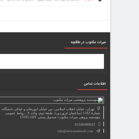
میرات مکتوب در طاقچه
اطلاعات تماس
تهران، خیابان انقلاب اسلامی، بین خیابان ابوریحان و خیابان دانشگاه،
شمارۀ 1182 (ساختمان فروردین)، طبقۀ دوم، واحد 8 ، روابط عمومی
مؤسسه پژوهی میراث مکتوب؛ صندوق پستی: 569-13185
02166490612
info@mirasmaktoob.com