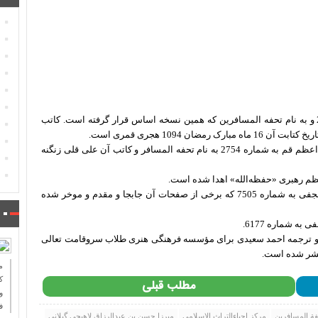
•نسخه کتابخانه مرکز احیاءالتراث الاسلامی به شماره 2/4275 و به نام تحفه المسافرین که همین نسخه اساس قرار گرفته است. کاتب
 1094 هجری قمری است.
•نسخه کتابخانه حضرت آیت الله العظمی بروجردی در مسجد اعظم قم به شماره 2754 به نام تحفه المسافر و کاتب آن علی قلی زنگنه
•نسخه شماره 1 کتابخانه حضرت آیت الله العظمی مرعشی نجفی به شماره 7505 که برخی از صفحات آن جابجا و مقدم و موخر شده
 و ترجمه احمد سعیدی برای مؤسسه فرهنگی هنری طلاب سروقامت تعالی
ك
مطلب قبلی
و
ف
ة المسافرین
مرکز احیاءالتراث الاسلامی
میرزا حسن بن عبدالرزاق لاهیجی گیلانی