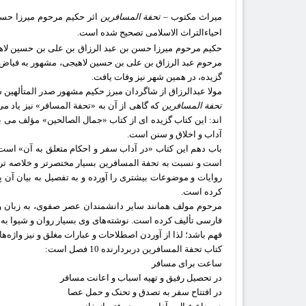
ميراث مكتوب –
تحفة المسافرین
اثر حکیم مرحوم میرزا حسن 
احیاءالتراث الاسلامی تصحیح شده است.
حکیم مرحوم میرزا حسن بن عبد الرزاق بن علی بن حسین لاه
مرحوم عبد الرزاق بن علی بن حسین لاهیجی، مشهور به فیاض ا
گزیده، در همین شهر نیز وفات یافت.
مولا عبدالرزاق از شاگردان مبرز حکیم مشهور صدر المتألهین 
تحفة المسافرین
که گاهی از آن به «تحفة المسافر» نیز یاد م
آداب و اخلاق و سنن است.
است و نسبت به تحفة المسافرین بسیار مختصرتر و خلاصه تر 
کرده است.
مرحوم مولف همانند سایر دانشمندان عصر صفوی، به زبان و اد
فارسی تألیف کرده است. نوشته‌های وی بسیار روان و شیوا به ر
فهم باشد؛ لذا از آوردن اصطلاحات و عبارات مغلق و نیز واژه‌
کتاب تحفة المسافرین دربردارنده 10 فصل است:
ساعت برای مسافر
در تحصیل رفیق و تهیه اسباب و اعانت مسافر
در افتتاح سفر به تصدق و تحنک و حمل عصا