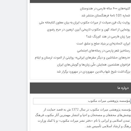
کتیبه‌های ۶۰۰ ساله فارسی در هندوستان
شماره 101 نامۀ فرهنگستان منتشر شد
روایت یک قرن صیانت از میراث مکتوب ایران به بیان معاون کتابخانه ملی
رونمایی از اسناد کهن و مکتوب تاریخی آیین اربعین در حرم رضوی
چرا زبان فارسی در هند کم‌رنگ شد؟
ایران، اتحادیه‌ای بر بنیاد صلح و عشق است
رستاخیز شعر پارسی در رسانه‌های اجتماعی
«دره‌های حشاشین و دیگر سفرهای ایرانی»؛ روایتی از الموت، لرستان و ایلام
فراخوان هشتمین همایش ملّی زبان‌ها و گویش‌های ایران
بزرگداشت شیخ شهاب‌الدین سهروردی در سهرورد برگزار شد
درباره ما
مؤسسه پژوهشی میراث مكتوب در سال 1372 ش به قصد حمایت از
وشش‌های محققان و مصححان و احیا و انتشار مهمترین آثار مكتوب فرهنگ
 تمدن اسلامی و ایرانی با نام «دفتر نشر میراث مكتوب» و با كمك وزارت
رهنگ و ارشاد اسلامی تأسیس شد.