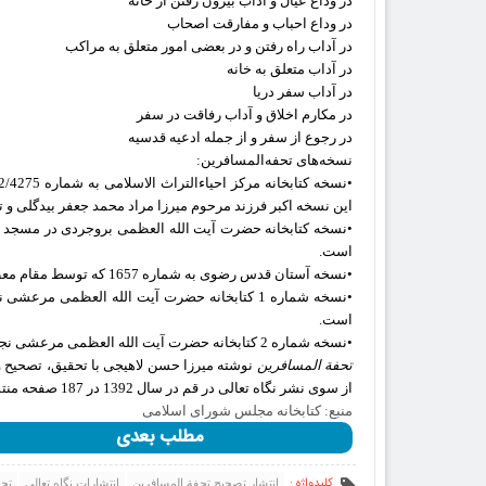
در وداع عیال و آداب بیرون رفتن از خانه
در وداع احباب و مفارقت اصحاب
در آداب راه رفتن و در بعضی امور متعلق به مراکب
در آداب متعلق به خانه
در آداب سفر دریا
در مکارم اخلاق و آداب رفاقت در سفر
در رجوع از سفر و از جمله ادعیه قدسیه
نسخه‌های تحفه‌المسافرین:
این نسخه اکبر فرزند مرحوم میرزا مراد محمد جعفر بیدگلی و تاریخ کتابت آن 16 ماه مبارک رمضان
است.
•نسخه آستان قدس رضوی به شماره 1657 که توسط مقام معظم رهبری «حفظه‌الله» اهدا شده است.
است.
•نسخه شماره 2 کتابخانه حضرت آیت الله العظمی مرعشی نجفی به شماره 6177.
تحفة المسافرین
نوشته میرزا حسن لاهیجی با تحقیق، تصحیح
از سوی نشر نگاه تعالی در قم در سال 1392 در 187 صفحه منتشر شده است.
منبع: کتابخانه مجلس شورای اسلامی
مطلب بعدی
کلیدواژه :
انتشار تصحیح تحفة المسافرین
انتشارات نگاه تعالی
تحف