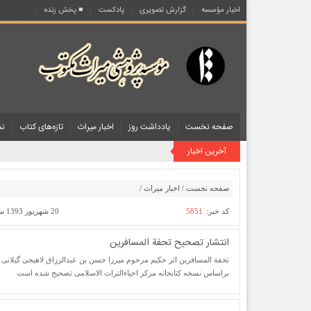
اخبار مؤسسه
گزارش تصویری
پادکست‌
■ پخش زنده
صفحه نخست
یادداشت روز
اخبار میراث
تازه‌های کتاب
نش
آخرین اخبار
صفحه نخست
/
اخبار میراث
/
کد خبر:
5851
20 شهریور 1393 ساعت [ 11:12 ]
انتشار تصحیح تحفة المسافرین
تحفة المسافرین اثر حکیم مرحوم میرزا حسن بن عبدالرزاق لاهیجی گیلانی 
براساس نسخه کتابخانه مرکز احیاءالتراث الاسلامی تصحیح شده است