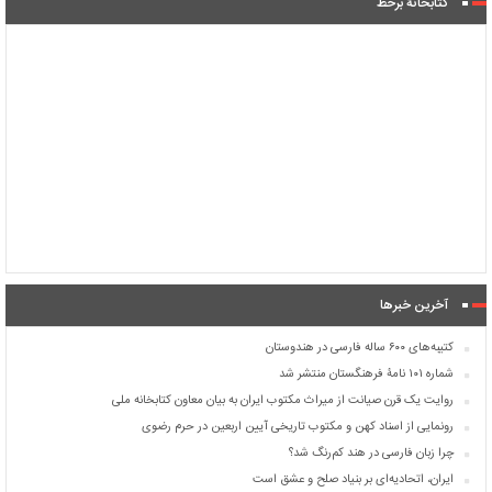
کتابخانۀ برخط
آخرین خبرها
کتیبه‌های ۶۰۰ ساله فارسی در هندوستان
شماره ۱۰۱ نامۀ فرهنگستان منتشر شد
روایت یک قرن صیانت از میراث مکتوب ایران به بیان معاون کتابخانه ملی
رونمایی از اسناد کهن و مکتوب تاریخی آیین اربعین در حرم رضوی
چرا زبان فارسی در هند کم‌رنگ شد؟
ایران، اتحادیه‌ای بر بنیاد صلح و عشق است