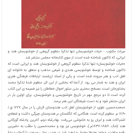
میراث مکتوب –
حیات خوشنویسان
تنها تذکرۀ منظوم گروهی از خوشنویسان هند و
ایرانی، که تاکنون شناخته شده است، از سوی کتابخانه مجلس منتشر شد.
«حیات خوشنویسان» تنها تذکرۀ منظوم گروهی از خوشنویسان هند و ایرانی است که
تاکنون شناخته و توسط خوشنویسی هندی و شیعی مذهب و متعلق به خانواده ای
اهل ادب و هنر سروده شده است، و یکی از اسناد ارزشمند ارتباطات فرهنگی هنری
ایران و هند به شمار می رود. از آنجا که بخشی از این اثر، منظوم شدۀ تذکرۀ محمد
بختاورخان است، مصحّح محترم، متن منثور احوال خطاطان را نیز ضمیمه ی این کتاب
کرده است تا دو مرجع مهم در تاریخ خوشنویسی و خوشنویسان، برای اولین بار در
ایران منتشر شود و به دست شیفتگان این هنر برسد.
«محمدحسین علوی، از خوشنویسانِ اهلِ ادب هندوستان اثرش را در سال ۱۲۷۷ ق./
۱۸۶۰ م. منظوم کرده است. هنگامی که انگلستان بر هندوستان چیرگی داشت و شعله‌ی
اشتراکات هند و ایران رو به خاموشی می‌رفت. بهادرشاه دوم، آخرین پادشاه گورکانی
هند (حک: ۱۸۵۷-۱۸۳۷م.)، خوشنویس نیز بود و محمدحسین را ملقّب به «شیرین
رقم» ساخت، و خود بعدها معزول و تبعید شد. در چنین زمانی سرودن تذکره‌ای دربارۀ