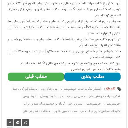
این بخش از کتاب مرآت العالم را بر مبنای دو متن، یکی چاپ لاهور (در ۱۹۷۹ م.) و
دومی نسخۀ خطی موزۀ سالارجنگ، با رقم: «کتبه حقیر شیرین رقم» (ش ۳/۶۰۰)
تصحیح کرده است.
همچنین برای استفاده بهتر از این اثر وی نمایه هایی شامل نمایه اشخاص، جای ها،
لقب ها، خطاب ها و تخلّص ها، خط ها و اصطلاحات، و کتاب ها ترتیب داده و در
انتهای اثر قرار داده است.
در انتهای کتاب فهرست منابع نیز به تفکیک کتاب های چاپی، نسخه های خطی و
مقالات در انتها درج شده است.
حیات خوشنویسان
با قطع وزیری، و به قیمت ۲۵۰۰۰۰ریال، در نیمه مهرماه ۹۲ به بازار
کتاب عرضه شده است.
این کتاب به تصحیح و توضیح دکتر حمیدرضا قلیچ ‌خانی نگاشته شده است.
منبع: کتابخانه مجلس شورای اسلامی
مطلب بعدی
مطلب قبلی
کلیدواژه :
انتشار تذکره حیات خوشنویسان
بهادرشاه دوم
پادشاه گورکانی هند
تذکره حیات خوشنویسان
حسن بن سعید
حیات خوشنویسان
خوشنویس
خوشنویسان
خوشنویسی
شیرین رقم
کاتبان و خوشنویسان هند و ایران
کتابخانه مجلس شورای اسلامی
محمدحسین علوی
مطالعات تطبیقی هنر