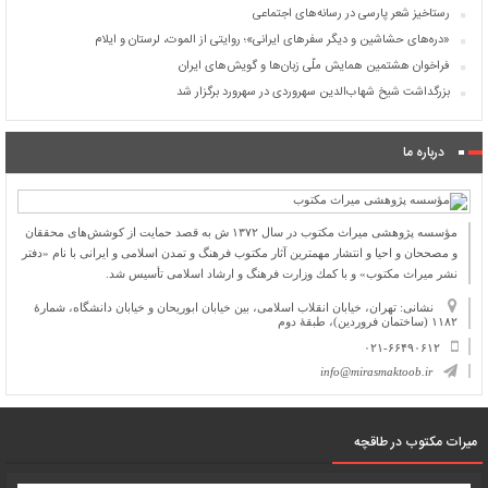
رستاخیز شعر پارسی در رسانه‌های اجتماعی
«دره‌های حشاشین و دیگر سفرهای ایرانی»؛ روایتی از الموت، لرستان و ایلام
فراخوان هشتمین همایش ملّی زبان‌ها و گویش‌های ایران
بزرگداشت شیخ شهاب‌الدین سهروردی در سهرورد برگزار شد
درباره ما
مؤسسه پژوهشی میراث مكتوب در سال ۱۳۷۲ ش به قصد حمایت از كوشش‌های محققان
و مصححان و احیا و انتشار مهمترین آثار مكتوب فرهنگ و تمدن اسلامی و ایرانی با نام «دفتر
نشر میراث مكتوب» و با كمك وزارت فرهنگ و ارشاد اسلامی تأسیس شد.
نشانی: تهران، خیابان انقلاب اسلامی، بین خیابان ابوریحان و خیابان دانشگاه، شمارۀ
۱۱۸۲ (ساختمان فروردین)، طبقۀ دوم
۰۲۱-۶۶۴۹۰۶۱۲
info@mirasmaktoob.ir
میرات مکتوب در طاقچه