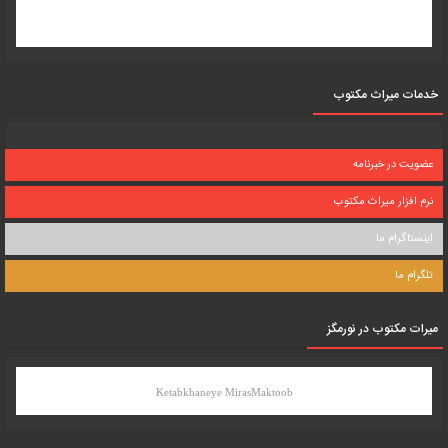
خدمات میراث مکتوب
عضویت در خبرنامه
نرم افزار میراث مکتوب
اینستاگرام ما
تلگرام ما
میرات مکتوب در نورمگز
Ketabkhaneye MirasMaktoob