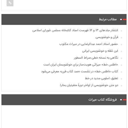
مطالب مرتبط
انتشار جلدهای ۱۳ و ۱۴ فهرست اسناد کتابخانه مجلس شورای اسلامی
قرآن و خوشنویسی
حضور استاد احمد عبدالرضایی در میراث مکتوب
ابن مُقله و خوشنویسی ایرانی
نگاهی به نسخه خطی صراط السطور
«اطلس خط» میراثی هویت‌ساز برای خوشنویسان ایران است
کتاب «اطلس خط» در نشست «صد کتاب قرن» معرفی می‌شود
تعلیق؛ اسلوبی جدید در خط
دو متن خوشنویسی از اواخر دورهٔ منغیتیان بخارا
فروشگاه کتاب میراث