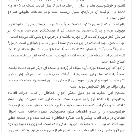
کاتبان و خوشنویسان هند و ایران – از حضرت آدم تا سال کتابت نسخه در ۱۳۰۵ ق./
۱۸۸۸ م. – و ثبت آن در تاریخ، بسیار ارزشمند است و در مطالعات تطبیقی هنر دو
کشور سودمند.
بنابر اطلاعی که از همین تذکره به دست می‌آید، شاعری و خوشنویسی در خانوادۀ وی
موروثی بوده و پدرش، حسن بن سعید، نیز از فرهیختگان زمان خود بوده که در
سرایش شعر عربی و کتابت قرآن مهارت داشته و در طریق درویشی گام می‌زده است.
تنها نسخه‌ی مورد استفاده در این تصحیح نسخۀ بسیار سالم و خوانایی است در موزۀ
سالارجنگ حیدرآباد به شمارۀ ۱۴۳۴، که به خطِّ نستعلیق خوانا در سال ۱۳۰۵ ق. کتابت
شده است. این نسخه بنابر انجامه اش، پاکنویسی است که به نظر سراینده رسیده و
اصلاح شده است.
از آنجا که این نسخه مورد تأیید مؤلف قرارگرفته و نسخه ای دیگر هم به دست نیامده،
نسخۀ یادشده اساس این تصحیح قرار گرفت. کاتب هم مانند ناظم اثر، زبان مادری
اش فارسی نبوده و ازین رو سهوهایی از قلمش به این نسخه راه یافته که چه بسا
برای مؤلف نیز قابل تشخیص نبوده است.
مصحح این تذکره، به دو دلیل بخش احوالِ خطاطان از کتاب «مرآت العالم»
بختاورخان (ف. ۱۰۹۶ ق.) را نیز ضمیمه است: نخست این که تاکنون در ایران انتشار
نیافته بود و دیگر این که محمدحسین خود یادآوری کرده که بخش عمده ای از «حیات
خوشنویسان» را بر مبنای اطلاعات منثور بختاورخان، منظوم ساخته است. احوالِ
خطاطان در مرآت العالم پیشتر با نام «تذکرۀ خطاطان» شناخته شده و در نسخۀ خطی
مورد استفاده نیز با نام «تذکرۀ خطاطین» معرفی شده است، اما چون بختاورخان، خود
این اثر را «احوال خطاطان» نامیده بود، همین نام از سوی مصحح ترجیح داده شد. وی