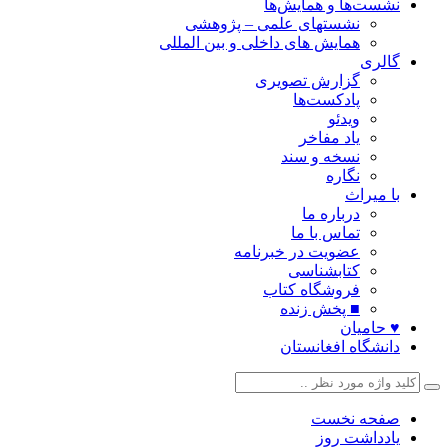
نشست‌ها و همایش‌ها
نشستهای علمی – پژوهشی
همایش های داخلی و بین المللی
گالری
گزارش تصویری
پادکست‌ها
ویدئو
یاد مفاخر
نسخه و سند
نگاره
با میراث
درباره ما
تماس با ما
عضویت در خبرنامه
کتابشناسی
فروشگاه کتاب
■ پخش زنده
♥ حامیان
دانشگاه افغانستان
صفحه نخست
یادداشت روز