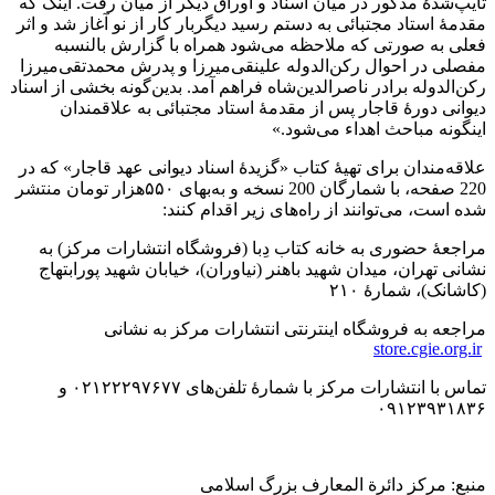
تایپ‌شدۀ مذکور در میان اسناد و اوراق دیگر از میان رفت. اینک که
مقدمۀ استاد مجتبائی به دستم رسید دیگربار کار از نو آغاز شد و اثر
فعلی به صورتی که ملاحظه می‌شود همراه با گزارش بالنسبه
مفصلی در احوال رکن‌الدوله علینقی‌میرزا و پدرش محمدتقی‌میرزا
رکن‌الدوله برادر ناصرالدین‌شاه فراهم آمد. بدین‌گونه بخشی از اسناد
دیوانی دورۀ قاجار پس از مقدمۀ استاد مجتبائی به علاقمندان
اینگونه مباحث اهداء می‌شود.»
علاقه‌مندان برای تهیۀ کتاب «گزیدۀ اسناد دیوانی عهد قاجار» که در
220 صفحه، با شمارگان 200 نسخه و به‌بهای ۵۵۰هزار تومان منتشر
شده است، می‌توانند از راه‌های زیر اقدام کنند:
مراجعۀ حضوری به خانه کتاب دِبا (فروشگاه انتشارات مرکز) به
نشانی تهران، میدان شهید باهنر (نیاوران)، خیابان شهید پورابتهاج
(کاشانک)، شمارۀ ۲۱۰
مراجعه به فروشگاه اینترنتی انتشارات مرکز به نشانی
store.cgie.org.ir
تماس با انتشارات مرکز با شمارۀ تلفن‌های ۰۲۱۲۲۲۹۷۶۷۷ و
۰۹۱۲۳۹۳۱۸۳۶
منبع: مرکز دائرة المعارف بزرگ اسلامی