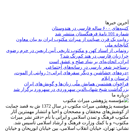
آخرین خبرها
کتیبه‌های ۶۰۰ ساله فارسی در هندوستان
شماره 101 نامۀ فرهنگستان منتشر شد
روایت یک قرن صیانت از میراث مکتوب ایران به بیان معاون
کتابخانه ملی
رونمایی از اسناد کهن و مکتوب تاریخی آیین اربعین در حرم رضوی
چرا زبان فارسی در هند کم‌رنگ شد؟
ایران، اتحادیه‌ای بر بنیاد صلح و عشق است
رستاخیز شعر پارسی در رسانه‌های اجتماعی
«دره‌های حشاشین و دیگر سفرهای ایرانی»؛ روایتی از الموت،
لرستان و ایلام
فراخوان هشتمین همایش ملّی زبان‌ها و گویش‌های ایران
بزرگداشت شیخ شهاب‌الدین سهروردی در سهرورد برگزار شد
درباره ما
مؤسسه پژوهشی میراث مكتوب در سال 1372 ش به قصد حمایت
از كوشش‌های محققان و مصححان و احیا و انتشار مهمترین آثار
مكتوب فرهنگ و تمدن اسلامی و ایرانی با نام «دفتر نشر میراث
مكتوب» و با كمك وزارت فرهنگ و ارشاد اسلامی تأسیس شد.
نشانی: تهران، خیابان انقلاب اسلامی، بین خیابان ابوریحان و خیابان