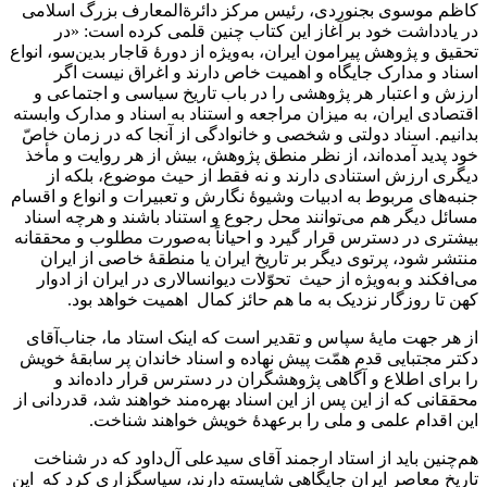
کاظم موسوی بجنوردی، رئیس مرکز دائرة‌المعارف بزرگ اسلامی
در یادداشت خود بر آغاز این کتاب چنین قلمی کرده است: «در
تحقیق و پژوهش پیرامون ایران، به‌ویژه از دورۀ قاجار بدین‌سو، انواع
اسناد و مدارک جایگاه و اهمیت خاص دارند و اغراق نیست اگر
ارزش و اعتبار هر پژوهشی را در باب تاریخ سیاسی و اجتماعی و
اقتصادی ایران، به میزان مراجعه و استناد به اسناد و مدارک وابسته
بدانیم. اسناد دولتی و شخصی و خانوادگی از آنجا که در زمان خاصّ
خود پدید آمده‌اند، از نظر منطق پژوهش، بیش از هر روایت و مأخذ
دیگری ارزش استنادی دارند و نه فقط از حیث موضوع، بلکه از
جنبه‌های مربوط به ادبیات وشیوۀ نگارش و تعبیرات و انواع و اقسام
مسائل دیگر هم می‌توانند محل رجوع و استناد باشند و هرچه اسناد
بیشتری در دسترس قرار گیرد و احیاناً به‌صورت‌ مطلوب و محققانه
منتشر شود، پرتوی دیگر بر تاریخ ایران یا منطقۀ خاصی از ایران
می‌افکند و به‌ویژه از حیث تحوّلات دیوانسالاری در ایران از ادوار
کهن تا روزگار نزدیک به ما هم حائز کمال اهمیت خواهد بود.
از هر جهت مایۀ سپاس و تقدیر است که اینک استاد ما، جناب‌آقای
دکتر مجتبایی قدم همّت پیش نهاده و اسناد خاندان پر سابقۀ خویش
را برای اطلاع و آگاهی پژوهشگران در دسترس قرار داده‌اند و
محققانی که از این پس از این اسناد بهره‌مند خواهند شد، قدردانی از
این اقدام علمی و ملی را برعهدۀ خویش خواهند شناخت.
هم‌چنین باید از استاد ارجمند آقای سیدعلی آل‌داود که در شناخت
تاریخ معاصر ایران جایگاهی شایسته دارند، سپاسگزاری کرد که این