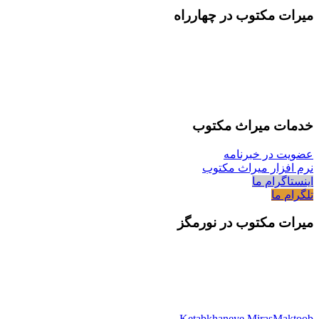
میرات مکتوب در چهارراه
خدمات میراث مکتوب
عضویت در خبرنامه
نرم افزار میراث مکتوب
اینستاگرام ما
تلگرام ما
میرات مکتوب در نورمگز
Ketabkhaneye MirasMaktoob