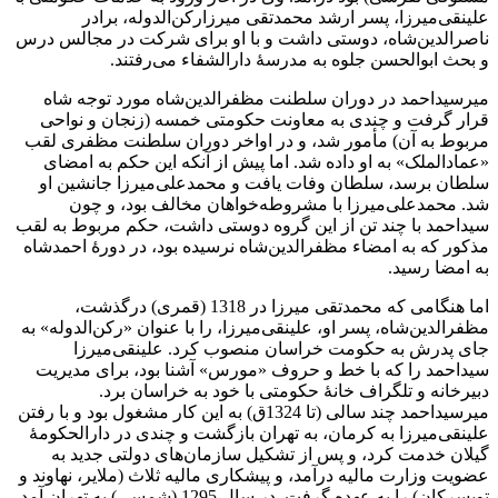
علینقی‌میرزا، پسر ارشد محمدتقی میرزارکن‌الدوله، برادر
ناصرالدین‌شاه، دوستی داشت و با او برای شرکت در مجالس درس
و بحث ابوالحسن جلوه به مدرسۀ دارالشفاء می‌رفتند.
میرسیداحمد در دوران سلطنت مظفرالدین‌شاه مورد توجه شاه
قرار گرفت و چندی به معاونت حکومتی خمسه (زنجان و نواحی
مربوط به آن) مأمور شد، و در اواخر دوران سلطنت مظفری لقب
«عمادالملک» به او داده شد. اما پیش از آنکه این حکم به امضای
سلطان برسد، سلطان وفات یافت و محمدعلی‌میرزا جانشین او
شد. محمدعلی‌میرزا با مشروطه‌خواهان مخالف بود، و چون
سیداحمد با چند تن از این گروه دوستی داشت، حکم مربوط به لقب
مذکور که به امضاء مظفرالدین‌شاه نرسیده بود، در دورۀ احمدشاه
به امضا رسید.
اما هنگامی که محمدتقی میرزا در 1318 (قمری) درگذشت،
مظفرالدین‌شاه، پسر او، علینقی‌میرزا، را با عنوان «رکن‌الدوله» به
جای پدرش به حکومت خراسان منصوب کرد. علینقی‌میرزا
سیداحمد را که با خط و حروف «مورس» آشنا بود، برای مدیریت
دبیرخانه و تلگراف خانۀ حکومتی با خود به خراسان برد.
میرسیداحمد چند سالی (تا 1324ق) به این کار مشغول بود و با رفتن
علینقی‌میرزا به کرمان، به تهران بازگشت و چندی در دارالحکومۀ
گیلان خدمت کرد، و پس از تشکیل سازمان‌های دولتی جدید به
عضویت وزارت مالیه درآمد، و پیشکاری مالیه ثلاث (ملایر، نهاوند و
تویسرکان) را به عهده گرفت. در سال 1295 (شمسی) به تهران آمد