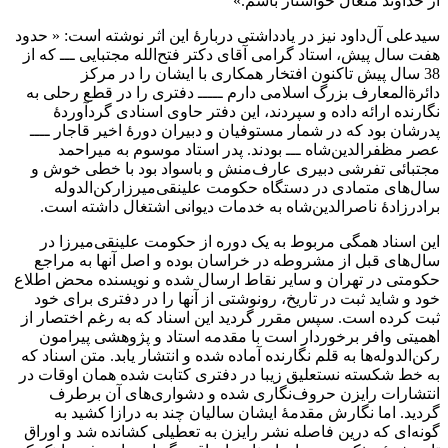
از خداوند متعال خواستار باشم.»
سیدعلی آل‌داود نیز در یادداشتی دربارۀ این اثر نوشته است: « حدود
هفت سال پیش، استاد گرامی آقای دکتر فتح‌الله مجتبایی ـــ که از
38 سال پیش تاکنون افتخار همکاری با ایشان را در مرکز
دائرة‌المعارف بزرگ اسلامی دارم ـــــ دفتری را در قطع رحلی به
نگارنده ارائه داده و سپردند، این دفتر حاوی اسنادی گردآوردۀ
پدرشان بود که در شمار مستوفیان و دبیران دورۀ اخیر قاجار ــــ
عصر مظفرالدین‌شاه ـــ بودند. پدر استاد موسوم به میراحمد
مجتبائی تفرشی دبیری عارف‌منش و باسواد بود با خطی خوش و
سال‌های متمادی در دستگاه حکومت علینقی‌میرزا‌رکن‌الدوله
برادرزادۀ ناصرالدین‌شاه به خدمات دیوانی اشتغال داشته است.
این اسناد همگی مربوط به یک دوره از حکومت علینقی‌میرزا در
سال‌های قبل از مشروطه در خراسان بوده و اصل آنها به مراجع
حکومتی در تهران و سایر نقاط ارسال شده و نویسنده محض اطلاع
خود و شاید ثبت در تاریخ، رونوشتی از آنها را در دفتری برای خود
ثبت کرده است. سپس مقرر گردید این اسناد که به رغم اختصار از
اهمیتی وافر برخوردار است با مقدمه استاد و پژوهشی پیرامون
رکن‌الدوله‌ها به قلم نگارنده آماده شده و انتشار یابد. متن اسناد که
به خط شکسته نستعلیق زیبا در دفتری کتابت شده همان اوقات در
انتشارات رایزن حروف‌نگاری شده و دشواری‌های آن برطرف
گردید. اما نگارش مقدمۀ ایشان سالیان چند به درازا کشید به
گونه‌ای که درین فاصله نشر رایزن به تعطیلی کشانده شد و اوراق