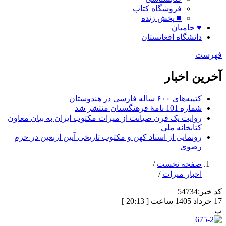
فروشگاه کتاب
■ پخش زنده
♥ حامیان
دانشگاه افغانستان
فهرست
آخرین اخبار
کتیبه‌های ۶۰۰ ساله فارسی در هندوستان
شماره 101 نامۀ فرهنگستان منتشر شد
روایت یک قرن صیانت از میراث مکتوب ایران به بیان معاون
کتابخانه ملی
رونمایی از اسناد کهن و مکتوب تاریخی آیین اربعین در حرم
رضوی
صفحه نخست
/
اخبار میراث
/
کد خبر:
54734
17 خرداد 1405 ساعت [ 20:13 ]
پ