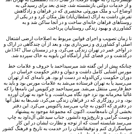
و از خدمات دولتی بازنشسته شد، چندی بعد برای رسیدگی به
اوضاع آب و ملک موروثی مختصری که در فراهان و زادگاهش
تفرش داشت به اراک (سلطان‌آباد) نقل مکان کرد و در یکی از
روستاهای فراهان خانه‌ای ساخت و در آنجا ساکن شد و به
کشاورزی و بهبود زندگی روستاییان پرداخت.
تا زمان تصویب و اجرای قوانین مربوط به اصلاحات ارضی اشتغال
اصلی او کشاورزی و زمین‌داری بود، و بعد از آن چندگاهی در اراک و
در اواخر عمر در تهران زندگی می‌کرد، و در زمستان سال 1347ش
درگذشت و در فضای کنار آرامگاه ابن بابویه به خاک سپرده شد.
چنانکه پیش از این گفته شد میرسیداحمد با حروف و علامات خط
مورس آشنایی کامل داشت و دیوان و دفتر حکومت خراسان در
دوران حکومت رکن‌الدوله در دست او بود. هر نامه‌ای که از تهران
می‌رسید یا به تهران فرستاده می‌شد به علامات مورس بود و باید به
خط فارسی منتقل می‌شد. میرسیداحمد چرکنویس این نامه‌ها را که
غالباً محرمانه بود نزد خود نگاه می‌داشت، و با خود به تهران آورده
بود، و در روزگاری که در فراهان زندگی می‌کرد، شب‌ها به نقل آنها
در دفتری که اکنون به چاپ می‌رسد پاکنویس می‌کرد. این دفتر
بخشی از آن نامه‌هاست. اکنون که مجموعۀ موجود به پیشنهاد
دوست گرامی و تاریخ‌پژوه دانشور، جناب سیدعلی آل‌داود به چاپ
می‌رسد شایسته است که از توجه و نظارت ایشان در این کار
سپاسگزاری کنم و توفیقاتشان را در خدمت به تاریخ و فرهنگ کشور