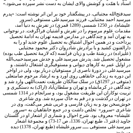
اسناد با همّت و کوشش والای ایشان به دست نشر سپرده می‌شود.»
سیدفتح‌الله مجتبائی، در پیشگفتار خود بر این اثر نوشته است: «پدرم
میرسید احمد مجتبایی، فرزند میرسیدعلی مستوفی (سرور
علیشاه)، در 1250 شمسی (1289 قمری) در تفرش به دنیا آمد،
مقدمات علوم مرسوم را در تفرش و آشتیان فراگرفت. در نوجوانی
به تهران آمد و چندگاهی در مدارس قدیمه تهران به ادامۀ تحصیل
پرداخت و در همین احوال اشتیاق به تحصیل علوم جدید او را به
دارالفنون کشید و با برادرش شادروان دکتر محمود مجتبایی
(علیزاده) در رشتۀ طب و زبان فرانسه (که لازمۀ تحصیل طب بوده)
مشغول تحصیل شد. پدرش میرسیدعلی و جدش میرسیدحبیب‌الله
در اوایل عمر به کارهای دیوانی و مستوفیگری اشتغال داشتند، و
میرسیدعلی در دورۀ ناصری از مستوفیان دربار بود، ولی در اواخر
این دوره به زندگی خانقاهی روی آورد و به ارشاد مرحوم صامتعلی
(متوفی در 1297ق) در سلک سالکان طریقت نعمت‌اللهی وارد شد و
چندگاهی در کرمانشاه و تهران و سلطان‌آباد (اراک) به دستگیری و
تربیت نوکاران این طریقت مشغول بود، و سرانجام در 1314 شمسی
در تهران درگذشت و در قم به خاک سپرده شد. وی شاعری
خوش‌سخن بود و به زبان فارسی و عربی شعر می‌گفت، وی در
شاعری «سرور» تخلص داشت و در جمع خانقاهیان به «سرور
علیشاه» معروف بود. شرح احوال و شماری از اشعار او در گلستان
جاوید (دفتر 3، طبع تهران، 1336، ص 17-73) و مجموعۀ اشعار
میرسیدعلی مستوفی ــــ سرورعلیشاه (طبع تهران، 1378) دیده
می‌شود.