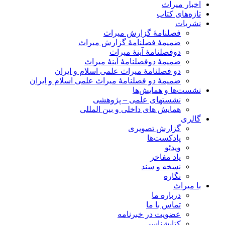
اخبار میراث
تازه‌های کتاب
نشریات
فصلنامۀ گزارش میراث
ضمیمۀ فصلنامۀ گزارش میراث
دوفصلنامۀ آینۀ میراث
ضمیمۀ دوفصلنامۀ آینۀ میراث
دو فصلنامۀ میراث علمی اسلام و ایران
ضمیمۀ دو فصلنامۀ میراث علمی اسلام و ایران
نشست‌ها و همایش‌ها
نشستهای علمی – پژوهشی
همایش های داخلی و بین المللی
گالری
گزارش تصویری
پادکست‌ها
ویدئو
یاد مفاخر
نسخه و سند
نگاره
با میراث
درباره ما
تماس با ما
عضویت در خبرنامه
کتابشناسی