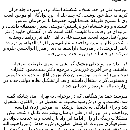
میرسیدعلی در خط نسخ و شکسته استاد بود، و سیزده جلد قرآن
کریم به خط خود نوشت، که چند جلد آن نزد نوادگان او موجود است.
وی با مشایخ طریقۀ نعمت‌اللهی، خصوصاً با مرحومان مونس
علیشاه و وفاعلیشاه (ذوالریاستین) دوستی بسیار صمیمانه داشت، و
مرثیه‌ای در وفات وفاعلیشاه گفته است که در گلستان جاوید (دفتر
سوم) نقل شده است. میرسیدعلی با اهل علم نیز روابط دوستانه
داشت و غالباً با میرسیداحمد و علینقی‌میرزا (رکن‌الدوله، برادرزادۀ
ناصرالدین‌شاه) در مدرسۀ دارالشفا به دیدار میرزا ابوالحسن جلوه و
شرکت در جلسات درس و بحث او می‌رفتند.
فرزندان میرسیدعلی هیچ‌یک گرایشی به سوی طریقت صوفیانه
نداشتند، و جز آخرین فرزندش، مرحوم دکتر سیدمحمود علیزاده
(مجتبایی) که طبیب بود پسران دیگرش در آغاز به خدمات حکومتی
و مستوفی‌گری اشتغال داشتند و بعد از تشکیل نظام دولتی جدید در
وزارت مالیه عهده‌دار خدماتی شدند.
میرسیداحمد نیز هنگامی که در نوجوانی به تهران آمد، چنانکه گفته
شد، نخست با برادرش سیدمحمود، به تحصیل در دارالفنون مشغول
شد و برای آمادگی به تحصیل پزشکی به آموختن زبان فرانسه
پرداخت، و در این راه در طی دو سال پیشرفت کامل داشت. لیکن
مشکلات زندگی او را از ادامۀ این راه بازداشت و به خدمت دیوانی و
مستوفیگری موروث که شغل اصلی پدرش و جدش (میرزاحبیب‌الله
مستوفی تفرشی) بود درآمد. وی در آغاز ورود به خدمات حکومتی با