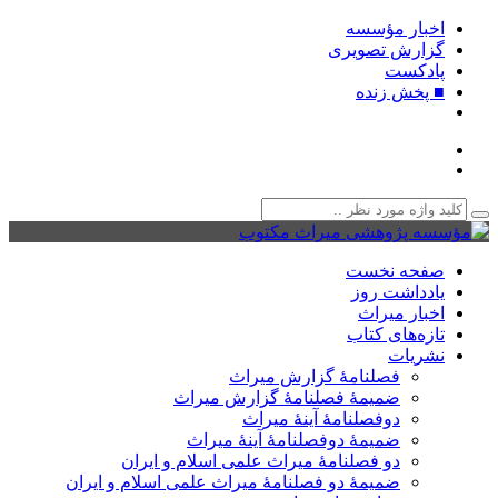
اخبار مؤسسه
گزارش تصویری
پادکست‌
■ پخش زنده
صفحه نخست
یادداشت روز
اخبار میراث
تازه‌های کتاب
نشریات
فصلنامۀ گزارش میراث
ضمیمۀ فصلنامۀ گزارش میراث
دوفصلنامۀ آینۀ میراث
ضمیمۀ دوفصلنامۀ آینۀ میراث
دو فصلنامۀ میراث علمی اسلام و ایران
ضمیمۀ دو فصلنامۀ میراث علمی اسلام و ایران